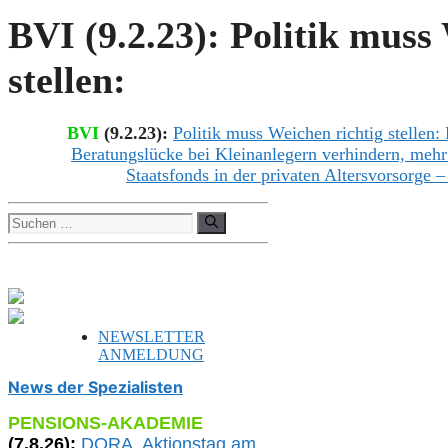
BVI (9.2.23): Politik muss
stellen:
BVI
(
9.2.
23):
Politik muss Weichen richtig stellen:
Beratungslücke bei Kleinanlegern verhindern,
m
ehr
Staatsfonds in der privaten Altersvorsorge
– 
Suchen
nach:
NEWSLETTER
ANMELDUNG
News der Spezialisten
PENSIONS-AKADEMIE
(
7
.
8
.26):
DORA, A
ktionstag am