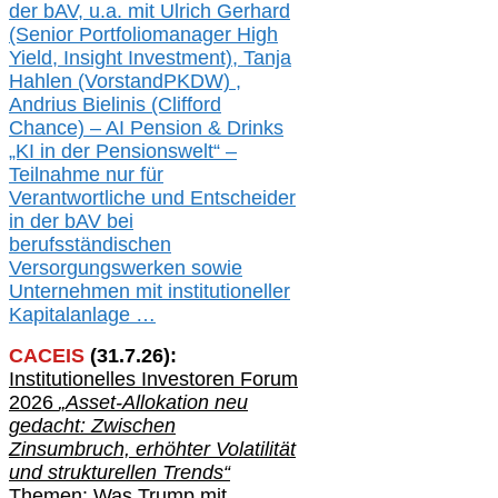
der b
AV, u.a. mit
Ulrich Gerhard
(Senior Portfoliomanager High
Yield, Insight Investment), Tanja
Hahlen (Vorst
and
PKDW) ,
Andrius Bielinis (Clifford
Chance) – AI Pension & Drinks
„KI in der Pensionswelt“ –
Teilnahme nur für
Verantwortliche und Entscheider
in der bAV bei
berufsständischen
V
er
sorgungswerken sowie
Unternehmen mit institutioneller
Kapitalanlage …
CACEIS
(
31
.
7
.2
6
):
Institutionelle
s
Investoren Forum
2026
„Asset-Allokation neu
gedacht: Zwischen
Zinsumbruch, erhöhter Volatilität
und strukturellen Trends“
Themen: Was Trump mit