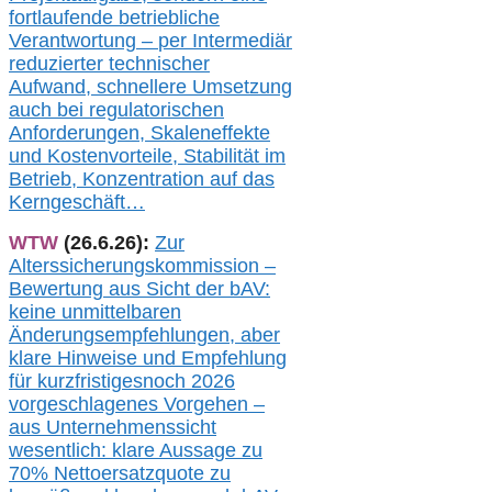
fortlaufende betriebliche
Verantwortung –
per Intermediär
redu
zierter technischer
Aufwand,
s
chnellere Umsetzung
auch
bei regulatorischen
Anforderungen, Skaleneffekte
und Kostenvorteile, Stabilität im
Betrieb, Konzentration auf das
Kerngeschäft…
WTW
(26.6.26):
Zur
Alterssicherungskommission –
Bewertung aus Sicht der bAV:
keine u
nmittelbare
n
Änderungsempfehlungen, aber
klare Hinweise und Empfehlung
für kurzfristig
es
noch 2026
vorgeschlagenes Vorgehen –
a
us Unternehmenssicht
wesentlic
h
: klare Aussage
zu
70% Nettoersatzquote zu