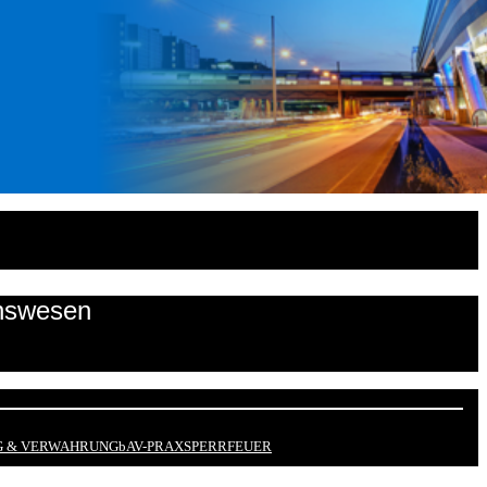
onswesen
 & VERWAHRUNG
bAV-PRAX
SPERRFEUER