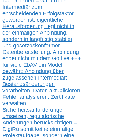
Dauerbetrieb – warum der
Intermediär zum
entscheidenden Erfolgsfaktor
geworden ist: eigentliche
Herausforderung liegt nicht in
der einmaligen Anbindung,
sondern in langfristig stabile
r
und gesetzeskonforme
r
Datenbereitstellung; Anbindung
endet nicht mit dem Go-live
+++
für
viele EbAV ein Modell
bewährt: Anbindung über
zugelassenen Intermediär:
Bestandsänderungen
verarbeite
n
, Daten aktualisier
en,
Fehler analysier
en
, Zertifikate
verwalte
n
,
Sicherheitsanforderungen
umsetz
en,
regulatorische
Änderungen berücksichtigen –
DigiRü somit keine einmalige
Projektaufgabe, sondern eine