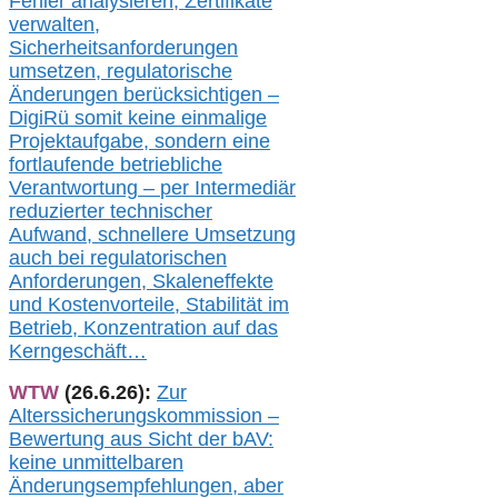
Fehler analysier
en
, Zertifikate
verwalte
n
,
Sicherheitsanforderungen
umsetz
en,
regulatorische
Änderungen berücksichtigen –
DigiRü somit keine einmalige
Projektaufgabe, sondern eine
fortlaufende betriebliche
Verantwortung –
per Intermediär
redu
zierter technischer
Aufwand,
s
chnellere Umsetzung
auch
bei regulatorischen
Anforderungen, Skaleneffekte
und Kostenvorteile, Stabilität im
Betrieb, Konzentration auf das
Kerngeschäft…
WTW
(26.6.26):
Zur
Alterssicherungskommission –
Bewertung aus Sicht der bAV:
keine u
nmittelbare
n
Änderungsempfehlungen, aber