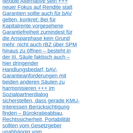
flexible Alternative
sein
+++
neuer
Fokus auf Rendite
statt
Garantien
sollte
auch für bAV
gelten, k
onkret:
Bei
für
Kapitalrente vorgesehene
Garantiefreiheit zumindest für
die Ansparphase
kein Grund
mehr
, nicht auch
r
BZ
über S
PM
hinaus zu öffnen –
besteht in
der III.
Säule
faktisch auch –
hier
dringender
Handlungsbedarf,
bAV-
Garantieanforderungen mit
beiden anderen Säulen zu
harmonisieren
+++ im
Sozialpartnerdialog
s
icher
stellen,
dass gerade
KMU-
Interessen Berücksichtigung
finden – Bürokratieabbau,
Rechtssicherheit, Portabilität
sollten vom Gesetzgeber
unabhängig vom