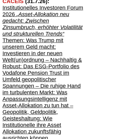
CACEIS
(
31
.
7
.2
6
):
Institutionelle
s
Investoren Forum
2026
„Asset-Allokation neu
gedacht: Zwischen
Zinsumbruch, erhöhter Volatilität
und strukturellen Trends“
Themen: Was Trump mit
unserem Geld macht:
Investieren in der neuen
Welt(un)ordnung – Nachhaltig &
Robust: Das ESG-Portfolio des
Vodafone Pension Trust im
Umfeld geopolitischer
Spannungen – Die ruhige Hand
im turbulenten Markt: Was
Anpassungsintelligenz mit
Asset-Allokation zu tun hat –
Geopolitik,
Geldpolitik,
Geisteshaltung: Wie
Institutionelle ihre Asset
Allokation zukunftsfähig
ausrichten können …