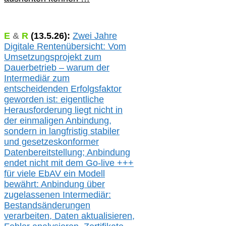
E
&
R
(
13.5.
26):
Zwei Jahre
Digitale Rentenübersicht: Vom
Umsetzungsprojekt zum
Dauerbetrieb – warum der
Intermediär zum
entscheidenden Erfolgsfaktor
geworden ist: eigentliche
Herausforderung liegt nicht in
der einmaligen Anbindung,
sondern in langfristig stabile
r
und gesetzeskonforme
r
Datenbereitstellung; Anbindung
endet nicht mit dem Go-live
+++
für
viele EbAV ein Modell
bewährt: Anbindung über
zugelassenen Intermediär:
Bestandsänderungen
verarbeite
n
, Daten aktualisier
en,