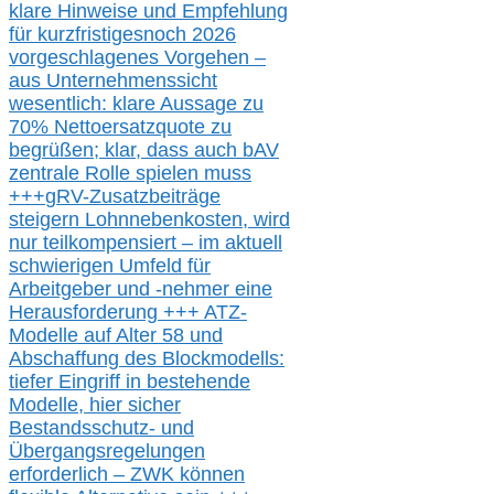
klare Hinweise und Empfehlung
für kurzfristig
es
noch 2026
vorgeschlagenes Vorgehen –
a
us Unternehmenssicht
wesentlic
h
: klare Aussage
zu
70% Nettoersatzquote zu
begrüßen;
klar,
dass
auch b
AV
zentrale Rolle spielen muss
+++
gRV-Zusatzb
eiträge
steigern Lohnnebenkosten,
wird
nur t
eilkompensiert – im aktuell
schwierigen Umfeld für
Arbeitgeber und -nehmer eine
Herausforderung
+++
ATZ-
M
odelle auf Alter 58 und
Abschaffung des Blockmodells:
tiefer Eingriff in bestehende
Modelle,
hier
siche
r
Bestandsschutz- und
Übergangsregelungen
erforderlich –
ZWK können