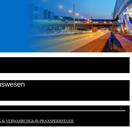
onswesen
 & VERWAHRUNG
bAV-PRAX
SPERRFEUER