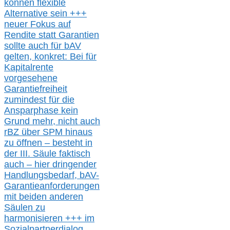
können
flexible
Alternative
sein
+++
neuer
Fokus auf
Rendite
statt
Garantien
sollte
auch für bAV
gelten, k
onkret:
Bei
für
Kapitalrente
vorgesehene
Garantiefreiheit
zumindest für die
Ansparphase
kein
Grund mehr
, nicht auch
r
BZ
über S
PM
hinaus
zu öffnen –
besteht in
der III.
Säule
faktisch
auch – hier
dringender
Handlungsbedarf,
bAV-
Garantieanforderungen
mit beiden anderen
Säulen zu
harmonisieren
+++ im
Sozialpartnerdialog