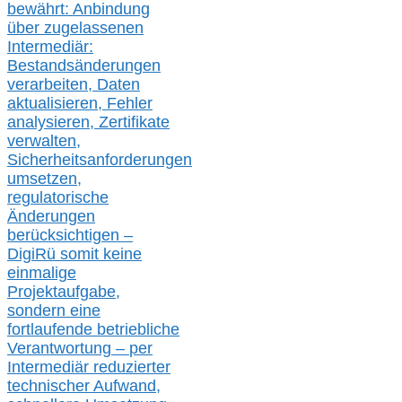
bewährt: Anbindung
über zugelassenen
Intermediär:
Bestandsänderungen
verarbeite
n
, Daten
aktualisier
en,
Fehler
analysier
en
, Zertifikate
verwalte
n
,
Sicherheitsanforderungen
umsetz
en,
regulatorische
Änderungen
berücksichtigen –
DigiRü somit keine
einmalige
Projektaufgabe,
sondern eine
fortlaufende betriebliche
Verantwortung –
per
Intermediär redu
zierter
technischer Aufwand,