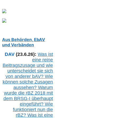
Aus Behörden, EbAV
und Verbänden
DAV
(23.6.26):
Was ist
eine reine
Beitragszusage und wie
unterscheidet sie sich
von anderer b
AV
? Wie
können solche Zusagen
aussehen? Warum
wurde die r
BZ
2018 mit
dem B
RSG-
I überhaupt
eingeführt? Wie
funktioniert nun die
r
BZ
? Was ist eine