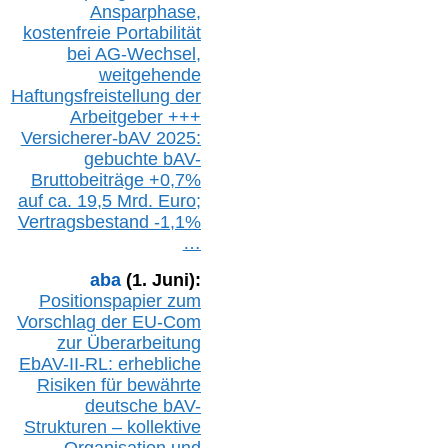
Ansparphase,
k
ostenfreie Portabilität
bei A
G-We
chsel,
w
eitgehende
Haftungsfreistellung der
Arbeitgeber +++
Versicherer-bAV
2025:
gebuchte
bAV-
Bruttobeiträge
+
0,7%
auf
ca.
19,5 M
rd.
Euro;
Vertragsbestand -1,1%
…
aba
(1. Juni):
Positionspapier zum
Vorschlag der EU-Com
zur Überarbeitung
EbAV-II-RL: erhebliche
Risiken für bewährte
deutsche bAV-
Strukturen – kollektive
Organisation und