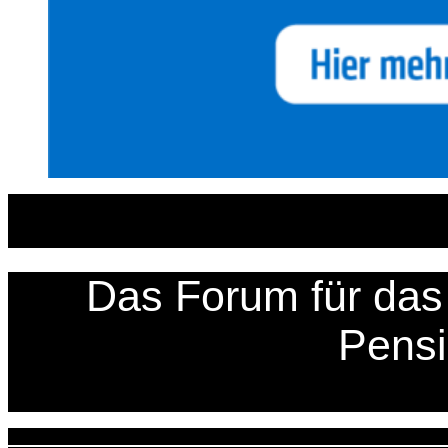
Zum
Inhalt
springen
Das Forum für das 
Pens