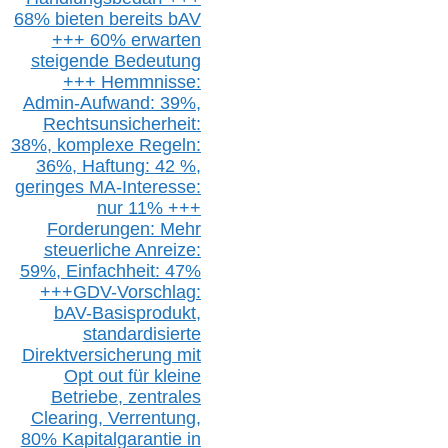
68% bieten bereits bAV
+++ 60% erwarten
steigende
Bedeutung
+++ Hemmnisse:
Admin-A
ufwand: 39%,
Rechtsunsicherheit:
38%,
k
omplexe Regeln:
36%,
H
aftung: 42 %,
g
eringes M
A-I
nteresse:
nur 11% +++
Forderungen: Mehr
steuerliche Anreize:
59%, Einfach
heit:
47%
+++
GDV-Vorschlag:
bAV-Basisprodukt,
s
tandardisierte
Direktversicherung
mit
Opt out
für kleine
Betriebe,
z
entrale
s
Clearing,
Verrentung,
80% Kapitalgarantie in