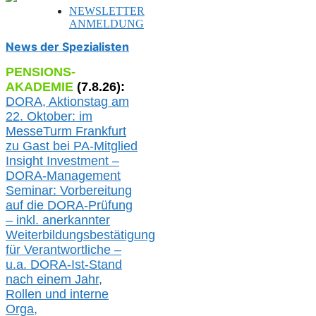
NEWSLETTER
ANMELDUNG
News der Spezialisten
PENSIONS-
AKADEMIE
(
7
.
8
.26):
DORA, A
ktionstag am
22. Oktober:
im
MesseTurm Frankfurt
zu
Gast bei
PA-
Mitglied
Insight Investment –
DORA-Management
Seminar: Vorbereitung
auf die DORA-Prüfung
– inkl. anerkannter
Weiterbildungsbestätigung
für Verantwortliche –
u.a.
DORA-Ist-Stand
nach einem Jahr,
Rollen und interne
Orga,