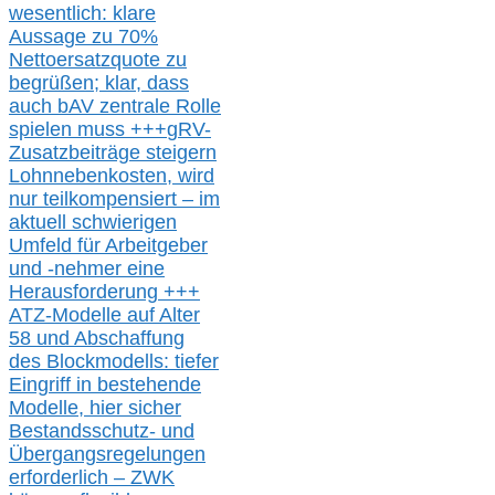
wesentlic
h
: klare
Aussage
zu
70%
Nettoersatzquote zu
begrüßen;
klar,
dass
auch b
AV zentrale Rolle
spielen muss
+++
gRV-
Zusatzb
eiträge steigern
Lohnnebenkosten,
wird
nur t
eilkompensiert – im
aktuell schwierigen
Umfeld für Arbeitgeber
und -nehmer eine
Herausforderung
+++
ATZ-M
odelle auf Alter
58 und Abschaffung
des Blockmodells: tiefer
Eingriff in bestehende
Modelle,
hier
siche
r
Bestandsschutz- und
Übergangsregelungen
erforderlich –
ZWK