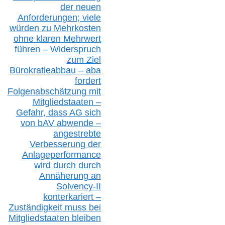
der neuen
Anforderungen;
vi
ele
würden zu Mehrkosten
ohne klare
n
Mehrwert
führen –
Widerspruch
zum Ziel
Bürokratieabbau – aba
fordert
Folgenabschätzung
mit
Mitgliedstaaten –
Gefahr, dass AG sich
von bAV abwende –
angestrebte
Verbesserung der
Anlageperformance
wird durch durch
Annäherung an
Solvency-II
konterkariert –
Zuständigkeit
muss bei
Mitgliedstaaten
bleiben