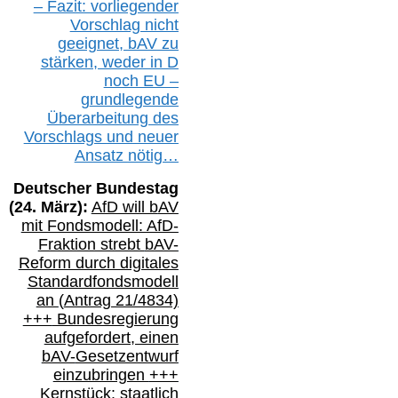
– Fazit:
vorliegende
r
Vorschlag nicht
geeignet,
bAV
zu
stärken, weder in D
noch EU –
g
rundlegende
Überarbeitung des
Vorschlags
und
neue
r
Ansatz
nötig…
Deutscher Bundestag
(
24
. März):
AfD will b
AV
mit Fondsmodell: AfD-
Fraktion strebt
bAV-
Reform durch digitales
Standardfondsmodell
an
(
Antrag 21/4834)
+++
Bundesregierung
aufgefordert, einen
bAV-
Gesetzentwurf
einzubringen
+++
Kernstück: staatlich