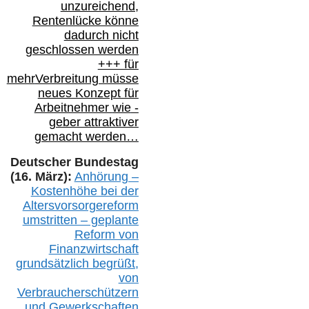
unzureichend,
Rentenlücke könne
dadurch nicht
geschlossen werden
+++ für
mehr
Verbreitung müsse
neues Konzept für
Arbeitnehmer
wie
-
geber attraktiver
gemacht werden…
Deutscher Bundestag
(16. März):
Anhörung –
Kostenhöhe bei der
Altersvorsorgereform
umstritten – geplante
Reform von
Finanzwirtschaft
grundsätzlich begrüßt,
von
Verbraucherschützern
und Gewerkschaften