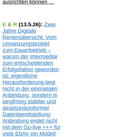
ausrichten können …
E
&
R
(
13.5.
26):
Zwei
Jahre Digitale
Rentenübersicht: Vom
Umsetzungsprojekt
zum Dauerbetrieb –
warum der Intermediär
zum entscheidenden
Erfolgsfaktor geworden
ist: eigentliche
Herausforderung liegt
nicht in der einmaligen
Anbindung, sondern in
langfristig stabile
r
und
gesetzeskonforme
r
Datenbereitstellung;
Anbindung endet nicht
mit dem Go-live
+++
für
viele EbAV ein Modell