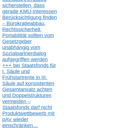
s
icher
stellen,
dass
gerade
KMU-
Interessen
Berücksichtigung finden
– Bürokratieabbau,
Rechtssicherheit,
Portabilität sollten vom
Gesetzgeber
unabhängig vom
Sozialpartnerdialog
aufgegriffen werden
+++ bei
Staatsfonds für
I.
Säule
und
Frühstartrente in
III.
Säule auf konsistenten
Gesamtansatz achte
n
und Doppelstrukturen
verme
i
den –
Staatsfonds
darf nicht
Produktwettbewerb
mit
pAV
wieder
einschränken…