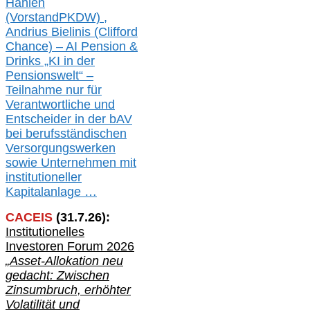
Hahlen
(Vorst
and
PKDW) ,
Andrius Bielinis (Clifford
Chance) – AI Pension &
Drinks „KI in der
Pensionswelt“ –
Teilnahme nur für
Verantwortliche und
Entscheider in der bAV
bei berufsständischen
V
er
sorgungswerken
sowie Unternehmen mit
institutioneller
Kapitalanlage …
CACEIS
(
31
.
7
.2
6
):
Institutionelle
s
Investoren Forum 2026
„Asset-Allokation neu
gedacht: Zwischen
Zinsumbruch, erhöhter
Volatilität und