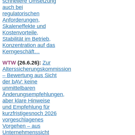
s
chnellere Umsetzung
auch
bei
regulatorischen
Anforderungen,
Skaleneffekte und
Kostenvorteile,
Stabilität im Betrieb,
Konzentration auf das
Kerngeschäft…
WTW
(26.6.26):
Zur
Alterssicherungskommission
– Bewertung aus Sicht
der bAV:
keine
u
nmittelbare
n
Änderungsempfehlungen,
aber klare Hinweise
und Empfehlung für
kurzfristig
es
noch 2026
vorgeschlagenes
Vorgehen –
a
us
Unternehmenssicht