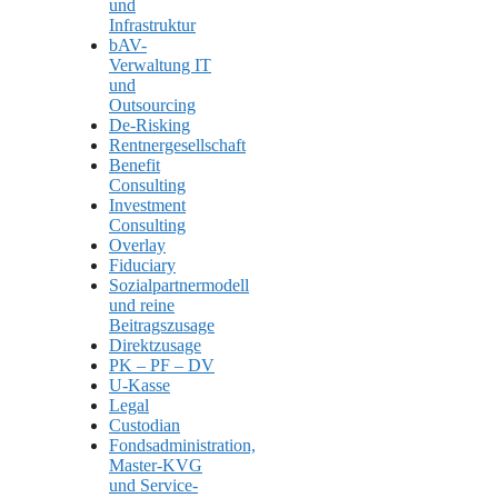
und
Infrastruktur
bAV-
Verwaltung IT
und
Outsourcing
De-Risking
Rentnergesellschaft
Benefit
Consulting
Investment
Consulting
Overlay
Fiduciary
Sozialpartnermodell
und reine
Beitragszusage
Direktzusage
PK – PF – DV
U-Kasse
Legal
Custodian
Fondsadministration,
Master-KVG
und Service-