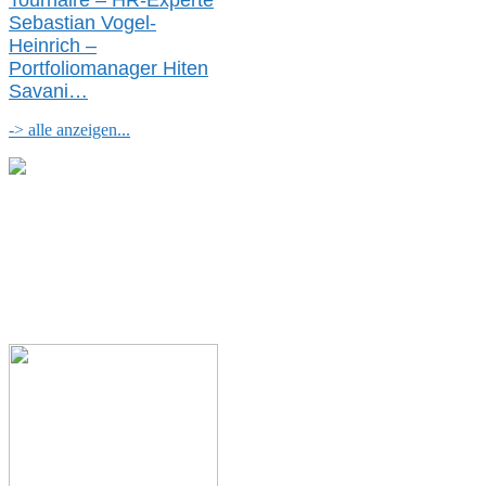
Tournaire – HR-Experte
Sebastian Vogel-
Heinrich –
Portfoliomanager Hiten
Savani
…
-> alle anzeigen...