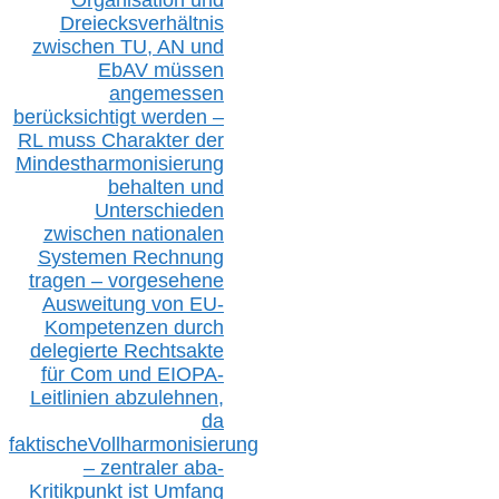
D
reiecksverhältnis
zwischen T
U, AN und
EbAV müssen
angemessen
berücksichtig
t werd
en –
RL muss
Charakter
d
er
Mindestharmonisierung
behalten
und
Unterschieden
zwischen nationalen
S
ystemen Rechnung
tragen – vorgesehene
Ausweitung von EU-
Kompetenzen durch
delegierte Rechtsakte
für Com
und EIOPA-
Leitlinien ab
zul
ehn
en,
da
faktisch
e
Vollharmonisierung
–
z
entraler
aba-
Kritikpunkt ist Umfang