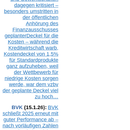
dagegen kritisiert –
besonders umstritten in
der öffentlichen
Anhörung des
Finanzausschusses
geplanterDeckel für die
Kosten – während die
Kreditwirtschaft warb,
Kostendeckel von 1,5%
für Standardprodukte
ganz aufzuheben, weil
der Wettbewerb für
niedrige Kosten sorgen
werde, war dem vzbv
der geplante Deckel viel
zu hoch…
BVK
(1
5
.
1
.2
6
):
BVK
schließt 2025 erneut mit
guter Performance ab –
n
ach vorläufigen Zahlen