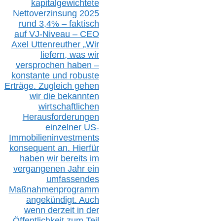
kapitalgewichtete
Nettoverzinsung 2025
rund 3,4% – faktisch
auf V
J-Niveau – CEO
Axel Uttenreuther
„Wir
liefern, was wir
versprochen haben –
konstante und robuste
Erträge. Zugleich gehen
wir die bekannten
wirtschaftlichen
Herausforderungen
einzelner US-
Immobilieninvestments
konsequent an. Hierfür
haben wir bereits im
vergangenen Jahr ein
umfassendes
Maßnahmenprogramm
angekündigt. Auch
wenn derzeit in der
Öffentlichkeit zum Teil