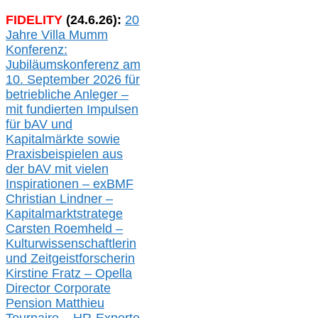
FIDELITY
(
24
.
6
.2
6
):
20
Jahre Villa Mumm
Konferenz:
Jubiläumskonferenz am
10. September 2026 für
betriebliche Anleger –
mit fundierten Impulsen
für bAV und
Kapitalmärkte
sowie
Praxisbeispielen aus
der bAV
mit
vielen
Inspirationen –
exBMF
Christian Lindner –
Kapitalmarktstratege
Carsten Roemheld –
Kulturwissenschaftlerin
und Zeitgeistforscherin
Kirstine Fratz – Opella
Director Corporate
Pension Matthieu