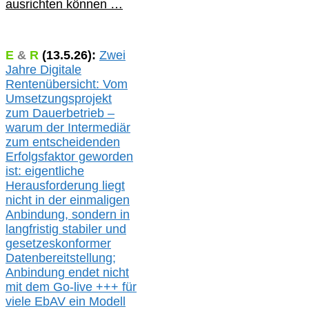
ausrichten können …
E
&
R
(
13.5.
26):
Zwei
Jahre Digitale
Rentenübersicht: Vom
Umsetzungsprojekt
zum Dauerbetrieb –
warum der Intermediär
zum entscheidenden
Erfolgsfaktor geworden
ist: eigentliche
Herausforderung liegt
nicht in der einmaligen
Anbindung, sondern in
langfristig stabile
r
und
gesetzeskonforme
r
Datenbereitstellung;
Anbindung endet nicht
mit dem Go-live
+++
für
viele EbAV ein Modell