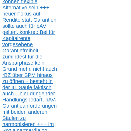
können
flexible
Alternative
sein
+++
neuer
Fokus auf
Rendite
statt
Garantien
sollte
auch für bAV
gelten, k
onkret:
Bei
für
Kapitalrente
vorgesehene
Garantiefreiheit
zumindest für die
Ansparphase
kein
Grund mehr
, nicht auch
r
BZ
über S
PM
hinaus
zu öffnen –
besteht in
der III.
Säule
faktisch
auch – hier
dringender
Handlungsbedarf,
bAV-
Garantieanforderungen
mit beiden anderen
Säulen zu
harmonisieren
+++ im
Sozialpartnerdialog