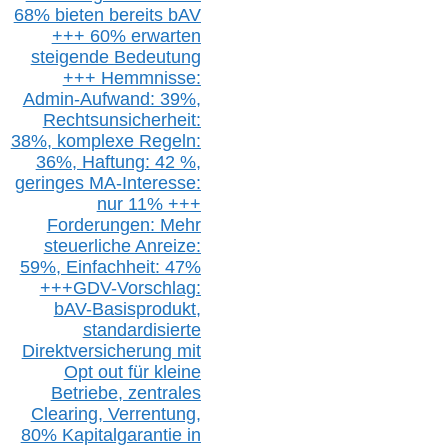
68% bieten bereits bAV
+++ 60% erwarten
steigende
Bedeutung
+++ Hemmnisse:
Admin-A
ufwand: 39%,
Rechtsunsicherheit:
38%,
k
omplexe Regeln:
36%,
H
aftung: 42 %,
g
eringes M
A-I
nteresse:
nur 11% +++
Forderungen: Mehr
steuerliche Anreize:
59%, Einfach
heit:
47%
+++
GDV-Vorschlag:
bAV-Basisprodukt,
s
tandardisierte
Direktversicherung
mit
Opt out
für kleine
Betriebe,
z
entrale
s
Clearing,
Verrentung,
80% Kapitalgarantie in