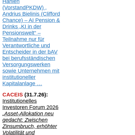
Hahlen
(Vorst
and
PKDW) ,
Andrius Bielinis (Clifford
Chance) – AI Pension &
Drinks „KI in der
Pensionswelt“ –
Teilnahme nur für
Verantwortliche und
Entscheider in der bAV
bei berufsständischen
V
er
sorgungswerken
sowie Unternehmen mit
institutioneller
Kapitalanlage …
CACEIS
(
31
.
7
.2
6
):
Institutionelle
s
Investoren Forum 2026
„Asset-Allokation neu
gedacht: Zwischen
Zinsumbruch, erhöhter
Volatilität und