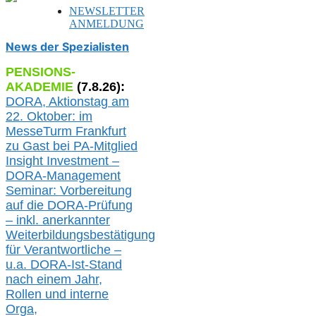
NEWSLETTER
ANMELDUNG
News der Spezialisten
PENSIONS-
AKADEMIE
(
7
.
8
.26):
DORA, A
ktionstag am
22. Oktober:
im
MesseTurm Frankfurt
zu
Gast bei
PA-
Mitglied
Insight Investment –
DORA-Management
Seminar: Vorbereitung
auf die DORA-Prüfung
– inkl. anerkannter
Weiterbildungsbestätigung
für Verantwortliche –
u.a.
DORA-Ist-Stand
nach einem Jahr,
Rollen und interne
Orga,