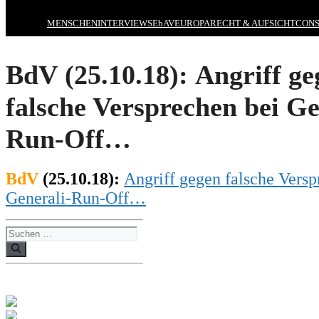
MENSCHEN
INTERVIEWS
EbAV
EUROPA
RECHT & AUFSICHT
CONS
BdV (25.10.18): Angriff ge
falsche Versprechen bei Ge
Run-Off…
BdV
(25.10.18):
Angriff gegen falsche Versp
Generali-Run-Off…
Suchen
nach: