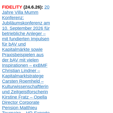
FIDELITY
(
24
.
6
.2
6
):
20
Jahre Villa Mumm
Konferenz:
Jubiläumskonferenz am
10. September 2026 für
betriebliche Anleger –
mit fundierten Impulsen
für bAV und
Kapitalmärkte
sowie
Praxisbeispielen aus
der bAV
mit
vielen
Inspirationen –
exBMF
Christian Lindner –
Kapitalmarktstratege
Carsten Roemheld –
Kulturwissenschaftlerin
und Zeitgeistforscherin
Kirstine Fratz – Opella
Director Corporate
Pension Matthieu