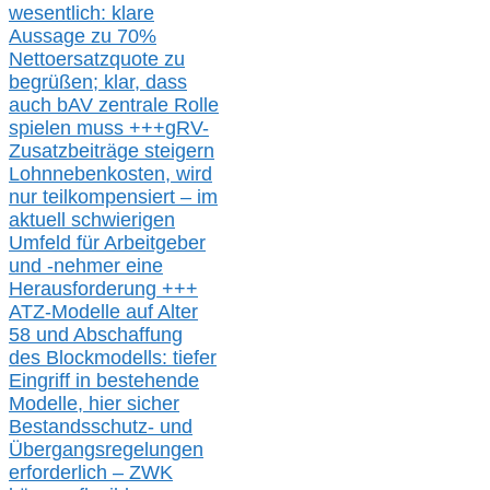
wesentlic
h
: klare
Aussage
zu
70%
Nettoersatzquote zu
begrüßen;
klar,
dass
auch b
AV zentrale Rolle
spielen muss
+++
gRV-
Zusatzb
eiträge steigern
Lohnnebenkosten,
wird
nur t
eilkompensiert – im
aktuell schwierigen
Umfeld für Arbeitgeber
und -nehmer eine
Herausforderung
+++
ATZ-M
odelle auf Alter
58 und Abschaffung
des Blockmodells: tiefer
Eingriff in bestehende
Modelle,
hier
siche
r
Bestandsschutz- und
Übergangsregelungen
erforderlich –
ZWK