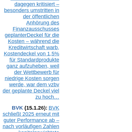
dagegen kritisiert –
besonders umstritten in
der öffentlichen
Anhörung des
Finanzausschusses
geplanterDeckel für die
Kosten – während die
Kreditwirtschaft warb,
Kostendeckel von 1,5%
für Standardprodukte
ganz aufzuheben, weil
der Wettbewerb für
niedrige Kosten sorgen
werde, war dem vzbv
der geplante Deckel viel
zu hoch…
BVK
(1
5
.
1
.2
6
):
BVK
schließt 2025 erneut mit
guter Performance ab –
n
ach vorläufigen Zahlen