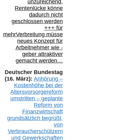
unzureichend,
Rentenlücke könne
dadurch nicht
geschlossen werden
+++ für
mehr
Verbreitung müsse
neues Konzept für
Arbeitnehmer
wie
-
geber attraktiver
gemacht werden…
Deutscher Bundestag
(16. März):
Anhörung –
Kostenhöhe bei der
Altersvorsorgereform
umstritten – geplante
Reform von
Finanzwirtschaft
grundsätzlich begrüßt,
von
Verbraucherschützern
und Gewerkschaften