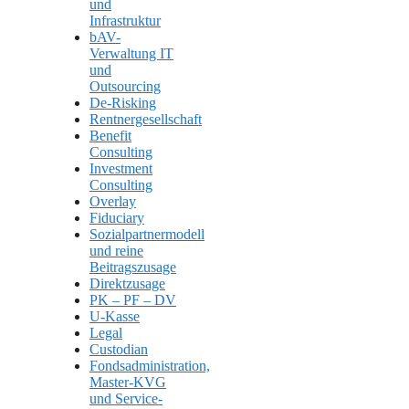
und
Infrastruktur
bAV-
Verwaltung IT
und
Outsourcing
De-Risking
Rentnergesellschaft
Benefit
Consulting
Investment
Consulting
Overlay
Fiduciary
Sozialpartnermodell
und reine
Beitragszusage
Direktzusage
PK – PF – DV
U-Kasse
Legal
Custodian
Fondsadministration,
Master-KVG
und Service-