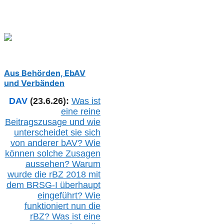
Aus Behörden, EbAV
und Verbänden
DAV
(23.6.26):
Was ist
eine reine
Beitragszusage und wie
unterscheidet sie sich
von anderer b
AV
? Wie
können solche Zusagen
aussehen? Warum
wurde die r
BZ
2018 mit
dem B
RSG-
I überhaupt
eingeführt? Wie
funktioniert nun die
r
BZ
? Was ist eine