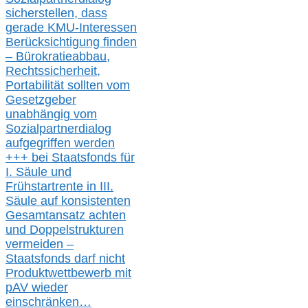
s
icher
stellen,
dass
gerade
KMU-
Interessen
Berücksichtigung finden
– Bürokratieabbau,
Rechtssicherheit,
Portabilität sollten vom
Gesetzgeber
unabhängig vom
Sozialpartnerdialog
aufgegriffen werden
+++ bei
Staatsfonds für
I.
Säule
und
Frühstartrente in
III.
Säule auf konsistenten
Gesamtansatz achte
n
und Doppelstrukturen
verme
i
den –
Staatsfonds
darf nicht
Produktwettbewerb
mit
pAV
wieder
einschränken…