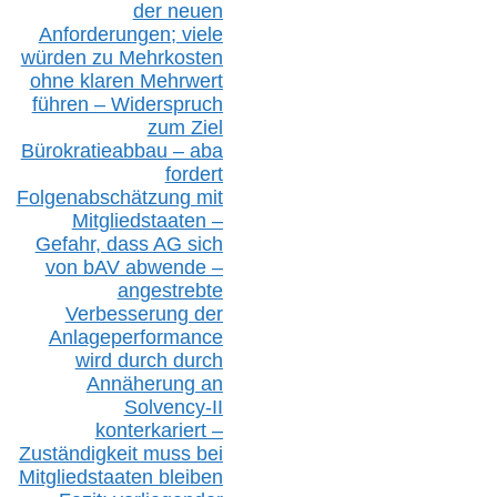
der neuen
Anforderungen;
vi
ele
würden zu Mehrkosten
ohne klare
n
Mehrwert
führen –
Widerspruch
zum Ziel
Bürokratieabbau – aba
fordert
Folgenabschätzung
mit
Mitgliedstaaten –
Gefahr, dass AG sich
von bAV abwende –
angestrebte
Verbesserung der
Anlageperformance
wird durch durch
Annäherung an
Solvency-II
konterkariert –
Zuständigkeit
muss bei
Mitgliedstaaten
bleiben