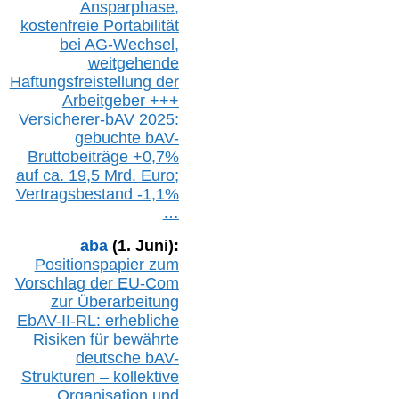
Ansparphase,
k
ostenfreie Portabilität
bei A
G-We
chsel,
w
eitgehende
Haftungsfreistellung der
Arbeitgeber +++
Versicherer-bAV
2025:
gebuchte
bAV-
Bruttobeiträge
+
0,7%
auf
ca.
19,5 M
rd.
Euro;
Vertragsbestand -1,1%
…
aba
(1. Juni):
Positionspapier zum
Vorschlag der EU-Com
zur Überarbeitung
EbAV-II-RL: erhebliche
Risiken für bewährte
deutsche bAV-
Strukturen – kollektive
Organisation und