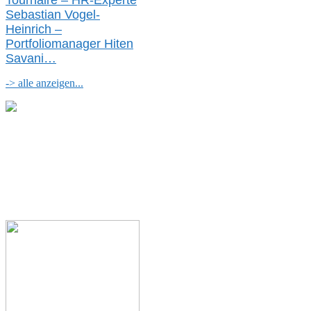
Tournaire – HR-Experte
Sebastian Vogel-
Heinrich –
Portfoliomanager Hiten
Savani
…
-> alle anzeigen...