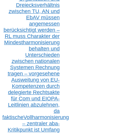
D
reiecksverhältnis
zwischen T
U, AN und
EbAV müssen
angemessen
berücksichtig
t werd
en –
RL muss
Charakter
d
er
Mindestharmonisierung
behalten
und
Unterschieden
zwischen nationalen
S
ystemen Rechnung
tragen – vorgesehene
Ausweitung von EU-
Kompetenzen durch
delegierte Rechtsakte
für Com
und EIOPA-
Leitlinien ab
zul
ehn
en,
da
faktisch
e
Vollharmonisierung
–
z
entraler
aba-
Kritikpunkt ist Umfang