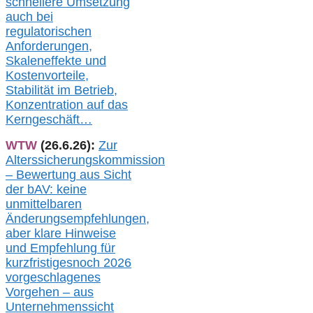
s
chnellere Umsetzung
auch
bei
regulatorischen
Anforderungen,
Skaleneffekte und
Kostenvorteile,
Stabilität im Betrieb,
Konzentration auf das
Kerngeschäft…
WTW
(26.6.26):
Zur
Alterssicherungskommission
– Bewertung aus Sicht
der bAV:
keine
u
nmittelbare
n
Änderungsempfehlungen,
aber klare Hinweise
und Empfehlung für
kurzfristig
es
noch 2026
vorgeschlagenes
Vorgehen –
a
us
Unternehmenssicht