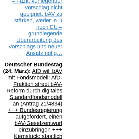
– Fazit:
vorliegende
r
Vorschlag nicht
geeignet,
bAV
zu
stärken, weder in D
noch EU –
g
rundlegende
Überarbeitung des
Vorschlags
und
neue
r
Ansatz
nötig…
Deutscher Bundestag
(
24
. März):
AfD will b
AV
mit Fondsmodell: AfD-
Fraktion strebt
bAV-
Reform durch digitales
Standardfondsmodell
an
(
Antrag 21/4834)
+++
Bundesregierung
aufgefordert, einen
bAV-
Gesetzentwurf
einzubringen
+++
Kernstück: staatlich