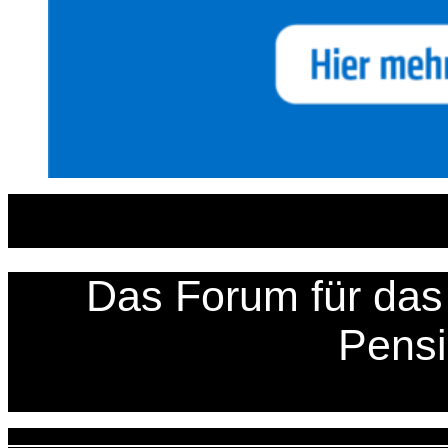
Zum
Inhalt
springen
Das Forum für das 
Pens