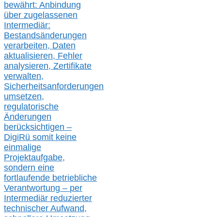
bewährt: Anbindung
über zugelassenen
Intermediär:
Bestandsänderungen
verarbeite
n
, Daten
aktualisier
en,
Fehler
analysier
en
, Zertifikate
verwalte
n
,
Sicherheitsanforderungen
umsetz
en,
regulatorische
Änderungen
berücksichtigen –
DigiRü somit keine
einmalige
Projektaufgabe,
sondern eine
fortlaufende betriebliche
Verantwortung –
per
Intermediär redu
zierter
technischer Aufwand,