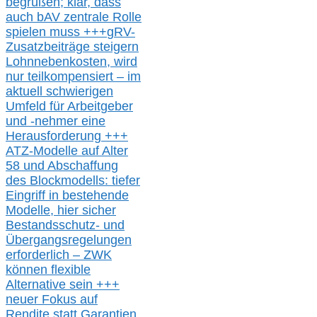
begrüßen;
klar,
dass
auch b
AV zentrale Rolle
spielen muss
+++
gRV-
Zusatzb
eiträge steigern
Lohnnebenkosten,
wird
nur t
eilkompensiert – im
aktuell schwierigen
Umfeld für Arbeitgeber
und -nehmer eine
Herausforderung
+++
ATZ-M
odelle auf Alter
58 und Abschaffung
des Blockmodells: tiefer
Eingriff in bestehende
Modelle,
hier
siche
r
Bestandsschutz- und
Übergangsregelungen
erforderlich –
ZWK
können
flexible
Alternative
sein
+++
neuer
Fokus auf
Rendite
statt
Garantien