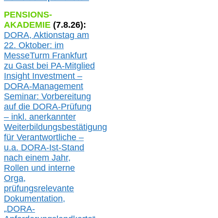
PENSIONS-
AKADEMIE
(
7
.
8
.26):
DORA, A
ktionstag am
22. Oktober:
im
MesseTurm Frankfurt
zu
Gast bei
PA-
Mitglied
Insight Investment –
DORA-Management
Seminar: Vorbereitung
auf die DORA-Prüfung
– inkl. anerkannter
Weiterbildungsbestätigung
für Verantwortliche –
u.a.
DORA-Ist-Stand
nach einem Jahr,
Rollen und interne
Orga,
prüfungsrelevante
Dokumentation,
„DORA-