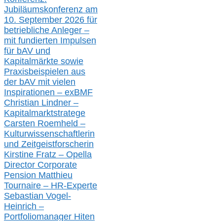
Jubiläumskonferenz am
10. September 2026 für
betriebliche Anleger –
mit fundierten Impulsen
für bAV und
Kapitalmärkte
sowie
Praxisbeispielen aus
der bAV
mit
vielen
Inspirationen –
exBMF
Christian Lindner –
Kapitalmarktstratege
Carsten Roemheld –
Kulturwissenschaftlerin
und Zeitgeistforscherin
Kirstine Fratz – Opella
Director Corporate
Pension Matthieu
Tournaire – HR-Experte
Sebastian Vogel-
Heinrich –
Portfoliomanager Hiten