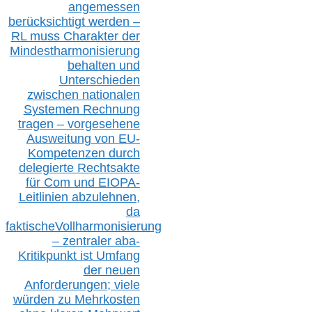
angemessen
berücksichtig
t werd
en –
RL muss
Charakter
d
er
Mindestharmonisierung
behalten
und
Unterschieden
zwischen nationalen
S
ystemen Rechnung
tragen – vorgesehene
Ausweitung von EU-
Kompetenzen durch
delegierte Rechtsakte
für Com
und EIOPA-
Leitlinien ab
zul
ehn
en,
da
faktisch
e
Vollharmonisierung
–
z
entraler
aba-
Kritikpunkt ist Umfang
der neuen
Anforderungen;
vi
ele
würden zu Mehrkosten