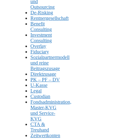
und
Outsourcing
De-Risking
Rentnergesellschaft
Benefit
Consulting
Investment
Consulting
Overlay
Fiduciary
Sozialpartnermodell
und reine
Beitragszusage
Direktzusage
PK – PF – DV
U-Kasse
Legal
Custodian
Fondsadministration,
Master-KVG
und Service-
KVG
CTA &
Treuhand
Zeitwertkonten