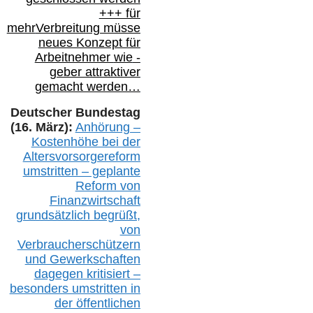
+++ für
mehr
Verbreitung müsse
neues Konzept für
Arbeitnehmer
wie
-
geber attraktiver
gemacht werden…
Deutscher Bundestag
(16. März):
Anhörung –
Kostenhöhe bei der
Altersvorsorgereform
umstritten – geplante
Reform von
Finanzwirtschaft
grundsätzlich begrüßt,
von
Verbraucherschützern
und Gewerkschaften
dagegen kritisiert –
besonders umstritten in
der öffentlichen