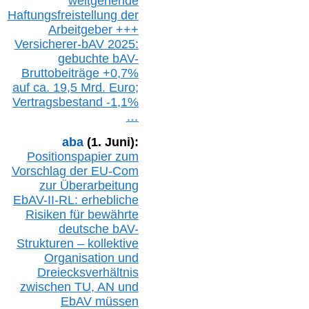
w
eitgehende
Haftungsfreistellung der
Arbeitgeber +++
Versicherer-bAV
2025:
gebuchte
bAV-
Bruttobeiträge
+
0,7%
auf
ca.
19,5 M
rd.
Euro;
Vertragsbestand -1,1%
…
aba
(1. Juni):
Positionspapier zum
Vorschlag der EU-Com
zur Überarbeitung
EbAV-II-RL: erhebliche
Risiken für bewährte
deutsche bAV-
Strukturen – kollektive
Organisation und
D
reiecksverhältnis
zwischen T
U, AN und
EbAV müssen