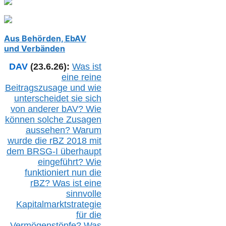
Aus Behörden, EbAV
und Verbänden
DAV
(23.6.26):
Was ist
eine reine
Beitragszusage und wie
unterscheidet sie sich
von anderer b
AV
? Wie
können solche Zusagen
aussehen? Warum
wurde die r
BZ
2018 mit
dem B
RSG-
I überhaupt
eingeführt? Wie
funktioniert nun die
r
BZ
? Was ist eine
sinnvolle
Kapitalmarktstrategie
für die
Vermögenstöpfe? Was