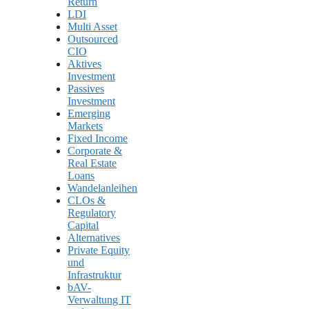
Return
LDI
Multi Asset
Outsourced
CIO
Aktives
Investment
Passives
Investment
Emerging
Markets
Fixed Income
Corporate &
Real Estate
Loans
Wandelanleihen
CLOs &
Regulatory
Capital
Alternatives
Private Equity
und
Infrastruktur
bAV-
Verwaltung IT