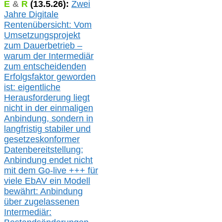
E
&
R
(
13.5.
26):
Zwei
Jahre Digitale
Rentenübersicht: Vom
Umsetzungsprojekt
zum Dauerbetrieb –
warum der Intermediär
zum entscheidenden
Erfolgsfaktor geworden
ist: eigentliche
Herausforderung liegt
nicht in der einmaligen
Anbindung, sondern in
langfristig stabile
r
und
gesetzeskonforme
r
Datenbereitstellung;
Anbindung endet nicht
mit dem Go-live
+++
für
viele EbAV ein Modell
bewährt: Anbindung
über zugelassenen
Intermediär: