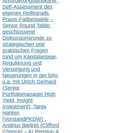
Anforderungslandkarte“,
Self-Assessment des
eigenen Reifegrads,
Praxis-
Fallbeispiele –
Senior Round Table:
geschlossene
Diskussionsrunde
zu
strategischen und
praktischen Fragen
rund um Kapitalanlage,
Regulierung und
Versorgung und
Neuerungen in der b
AV,
u.a. mit
Ulrich Gerhard
(Senior
Portfoliomanager High
Yield, Insight
Investment), Tanja
Hahlen
(Vorst
and
PKDW) ,
Andrius Bielinis (Clifford
Chance) – AI Pension &