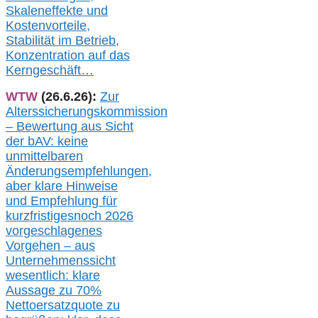
Skaleneffekte und
Kostenvorteile,
Stabilität im Betrieb,
Konzentration auf das
Kerngeschäft…
WTW
(26.6.26):
Zur
Alterssicherungskommission
– Bewertung aus Sicht
der bAV:
keine
u
nmittelbare
n
Änderungsempfehlungen,
aber klare Hinweise
und Empfehlung für
kurzfristig
es
noch 2026
vorgeschlagenes
Vorgehen –
a
us
Unternehmenssicht
wesentlic
h
: klare
Aussage
zu
70%
Nettoersatzquote zu