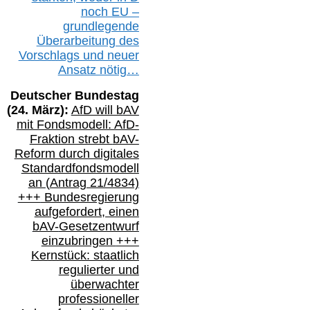
noch EU –
g
rundlegende
Überarbeitung des
Vorschlags
und
neue
r
Ansatz
nötig…
Deutscher Bundestag
(
24
. März):
AfD will b
AV
mit Fondsmodell: AfD-
Fraktion strebt
bAV-
Reform durch digitales
Standardfondsmodell
an
(
Antrag 21/4834)
+++
Bundesregierung
aufgefordert, einen
bAV-
Gesetzentwurf
einzubringen
+++
Kernstück: staatlich
regulierter und
überwachter
professioneller