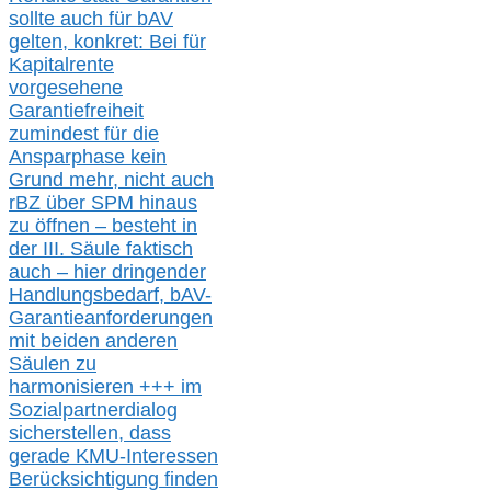
sollte
auch für bAV
gelten, k
onkret:
Bei
für
Kapitalrente
vorgesehene
Garantiefreiheit
zumindest für die
Ansparphase
kein
Grund mehr
, nicht auch
r
BZ
über S
PM
hinaus
zu öffnen –
besteht in
der III.
Säule
faktisch
auch – hier
dringender
Handlungsbedarf,
bAV-
Garantieanforderungen
mit beiden anderen
Säulen zu
harmonisieren
+++ im
Sozialpartnerdialog
s
icher
stellen,
dass
gerade
KMU-
Interessen
Berücksichtigung finden