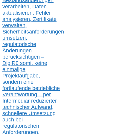
Bestandsänderungen
verarbeite
n
, Daten
aktualisier
en,
Fehler
analysier
en
, Zertifikate
verwalte
n
,
Sicherheitsanforderungen
umsetz
en,
regulatorische
Änderungen
berücksichtigen –
DigiRü somit keine
einmalige
Projektaufgabe,
sondern eine
fortlaufende betriebliche
Verantwortung –
per
Intermediär redu
zierter
technischer Aufwand,
s
chnellere Umsetzung
auch
bei
regulatorischen
Anforderungen,