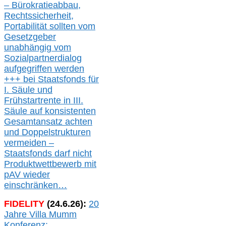
– Bürokratieabbau,
Rechtssicherheit,
Portabilität sollten vom
Gesetzgeber
unabhängig vom
Sozialpartnerdialog
aufgegriffen werden
+++ bei
Staatsfonds für
I.
Säule
und
Frühstartrente in
III.
Säule auf konsistenten
Gesamtansatz achte
n
und Doppelstrukturen
verme
i
den –
Staatsfonds
darf nicht
Produktwettbewerb
mit
pAV
wieder
einschränken…
FIDELITY
(
24
.
6
.2
6
):
20
Jahre Villa Mumm
Konferenz: