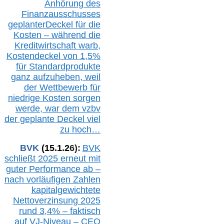
Anhörung des
Finanzausschusses
geplanterDeckel für die
Kosten – während die
Kreditwirtschaft warb,
Kostendeckel von 1,5%
für Standardprodukte
ganz aufzuheben, weil
der Wettbewerb für
niedrige Kosten sorgen
werde, war dem vzbv
der geplante Deckel viel
zu hoch…
BVK
(1
5
.
1
.2
6
):
BVK
schließt 2025 erneut mit
guter Performance ab –
n
ach vorläufigen Zahlen
kapitalgewichtete
Nettoverzinsung 2025
rund 3,4% – faktisch
auf V
J-Niveau – CEO