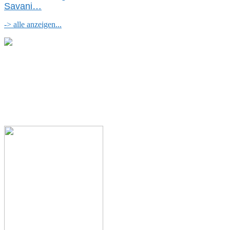
Savani
…
-> alle anzeigen...