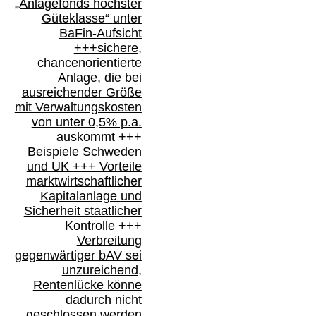
„Anlagefonds höchster
Güteklasse“
unter
BaFin-
Aufsicht
+++
sichere,
chancenorientierte
Anlage, die bei
ausreichender Größe
mit Verwaltungskosten
von unter 0,5% p.a.
auskommt
+++
Beispiele Schweden
und
UK +++
Vorteile
marktwirtschaftlicher
Kapitalanlage
und
Sicherheit staatlicher
Kontrolle
+++
Verbreitung
gegenwärtiger bAV
sei
unzureichend,
Rentenlücke könne
dadurch nicht
geschlossen werden