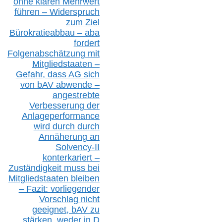
ohne klare
n
Mehrwert
führen –
Widerspruch
zum Ziel
Bürokratieabbau – aba
fordert
Folgenabschätzung
mit
Mitgliedstaaten –
Gefahr, dass AG sich
von bAV abwende –
angestrebte
Verbesserung der
Anlageperformance
wird durch durch
Annäherung an
Solvency-II
konterkariert –
Zuständigkeit
muss bei
Mitgliedstaaten
bleiben
– Fazit:
vorliegende
r
Vorschlag nicht
geeignet,
bAV
zu
stärken, weder in D