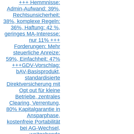
+++ Hemmnisse:
Admin-A
ufwand: 39%,
Rechtsunsicherheit:
38%,
k
omplexe Regeln:
36%,
H
aftung: 42 %,
g
eringes M
A-I
nteresse:
nur 11% +++
Forderungen: Mehr
steuerliche Anreize:
59%, Einfach
heit:
47%
+++
GDV-Vorschlag:
bAV-Basisprodukt,
s
tandardisierte
Direktversicherung
mit
Opt out
für kleine
Betriebe,
z
entrale
s
Clearing,
Verrentung,
80% Kapitalgarantie in
Ansparphase,
k
ostenfreie Portabilität
bei A
G-We
chsel,