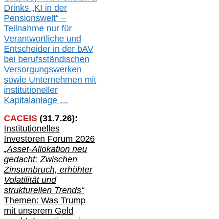
Drinks „KI in der
Pensionswelt“ –
Teilnahme nur für
Verantwortliche und
Entscheider in der bAV
bei berufsständischen
V
er
sorgungswerken
sowie Unternehmen mit
institutioneller
Kapitalanlage …
CACEIS
(
31
.
7
.2
6
):
Institutionelle
s
Investoren Forum 2026
„Asset-Allokation neu
gedacht: Zwischen
Zinsumbruch, erhöhter
Volatilität und
strukturellen Trends“
Themen: Was Trump
mit unserem Geld