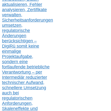
aktualisier
en,
Fehler
analysier
en
, Zertifikate
verwalte
n
,
Sicherheitsanforderungen
umsetz
en,
regulatorische
Änderungen
berücksichtigen –
DigiRü somit keine
einmalige
Projektaufgabe,
sondern eine
fortlaufende betriebliche
Verantwortung –
per
Intermediär redu
zierter
technischer Aufwand,
s
chnellere Umsetzung
auch
bei
regulatorischen
Anforderungen,
Skaleneffekte und