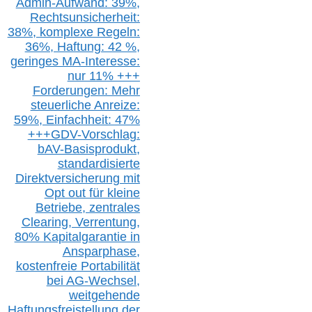
Admin-A
ufwand: 39%,
Rechtsunsicherheit:
38%,
k
omplexe Regeln:
36%,
H
aftung: 42 %,
g
eringes M
A-I
nteresse:
nur 11% +++
Forderungen: Mehr
steuerliche Anreize:
59%, Einfach
heit:
47%
+++
GDV-Vorschlag:
bAV-Basisprodukt,
s
tandardisierte
Direktversicherung
mit
Opt out
für kleine
Betriebe,
z
entrale
s
Clearing,
Verrentung,
80% Kapitalgarantie in
Ansparphase,
k
ostenfreie Portabilität
bei A
G-We
chsel,
w
eitgehende
Haftungsfreistellung der