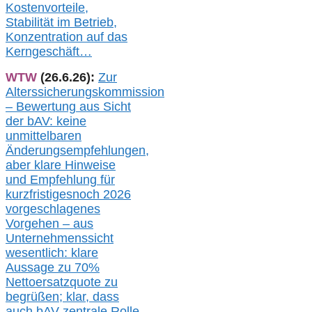
Kostenvorteile,
Stabilität im Betrieb,
Konzentration auf das
Kerngeschäft…
WTW
(26.6.26):
Zur
Alterssicherungskommission
– Bewertung aus Sicht
der bAV:
keine
u
nmittelbare
n
Änderungsempfehlungen,
aber klare Hinweise
und Empfehlung für
kurzfristig
es
noch 2026
vorgeschlagenes
Vorgehen –
a
us
Unternehmenssicht
wesentlic
h
: klare
Aussage
zu
70%
Nettoersatzquote zu
begrüßen;
klar,
dass
auch b
AV zentrale Rolle