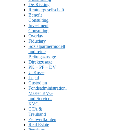
De-Risking
Rentnergesellschaft
Benefit
Consulting
Investment
Consulting
Overlay
Fiduciary
Sozialpartnermodell
und reine
Beitragszusage
Direktzusage
PK – PF – DV
U-Kasse
Legal
Custodian
Fondsadministration,
Master-KVG
und Service-
KVG
CTA &
Treuhand
Zeitwertkonten
Real Estate
Pensions-