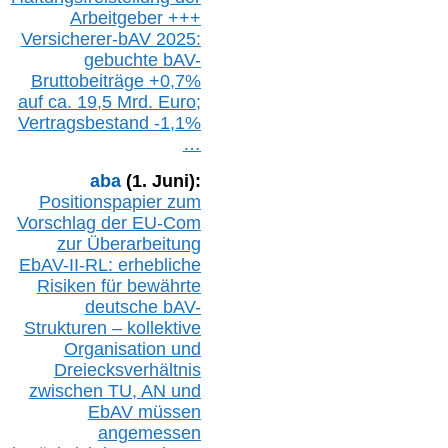
Arbeitgeber +++
Versicherer-bAV
2025:
gebuchte
bAV-
Bruttobeiträge
+
0,7%
auf
ca.
19,5 M
rd.
Euro;
Vertragsbestand -1,1%
…
aba
(1. Juni):
Positionspapier zum
Vorschlag der EU-Com
zur Überarbeitung
EbAV-II-RL: erhebliche
Risiken für bewährte
deutsche bAV-
Strukturen – kollektive
Organisation und
D
reiecksverhältnis
zwischen T
U, AN und
EbAV müssen
angemessen