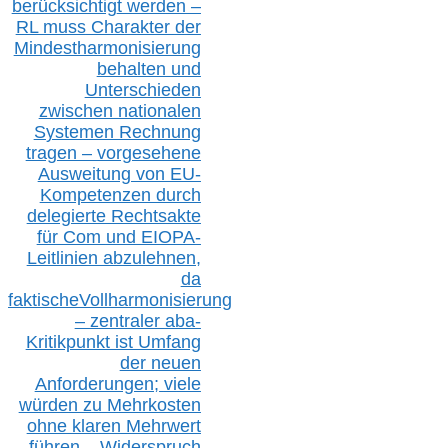
berücksichtig
t werd
en –
RL muss
Charakter
d
er
Mindestharmonisierung
behalten
und
Unterschieden
zwischen nationalen
S
ystemen Rechnung
tragen – vorgesehene
Ausweitung von EU-
Kompetenzen durch
delegierte Rechtsakte
für Com
und EIOPA-
Leitlinien ab
zul
ehn
en,
da
faktisch
e
Vollharmonisierung
–
z
entraler
aba-
Kritikpunkt ist Umfang
der neuen
Anforderungen;
vi
ele
würden zu Mehrkosten
ohne klare
n
Mehrwert
führen –
Widerspruch