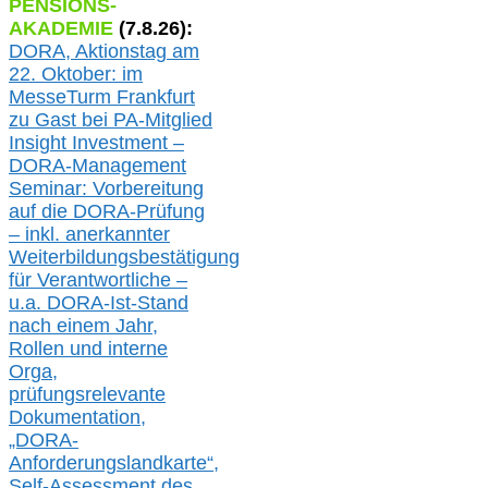
PENSIONS-
AKADEMIE
(
7
.
8
.26):
DORA, A
ktionstag am
22. Oktober:
im
MesseTurm Frankfurt
zu
Gast bei
PA-
Mitglied
Insight Investment –
DORA-Management
Seminar: Vorbereitung
auf die DORA-Prüfung
– inkl. anerkannter
Weiterbildungsbestätigung
für Verantwortliche –
u.a.
DORA-Ist-Stand
nach einem Jahr,
Rollen und interne
Orga,
prüfungsrelevante
Dokumentation,
„DORA-
Anforderungslandkarte“,
Self-Assessment des