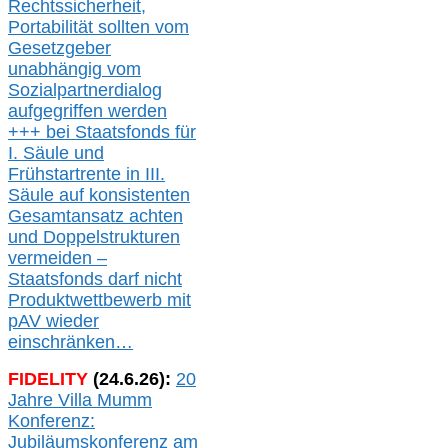
Rechtssicherheit,
Portabilität sollten vom
Gesetzgeber
unabhängig vom
Sozialpartnerdialog
aufgegriffen werden
+++ bei
Staatsfonds für
I.
Säule
und
Frühstartrente in
III.
Säule auf konsistenten
Gesamtansatz achte
n
und Doppelstrukturen
verme
i
den –
Staatsfonds
darf nicht
Produktwettbewerb
mit
pAV
wieder
einschränken…
FIDELITY
(
24
.
6
.2
6
):
20
Jahre Villa Mumm
Konferenz:
Jubiläumskonferenz am