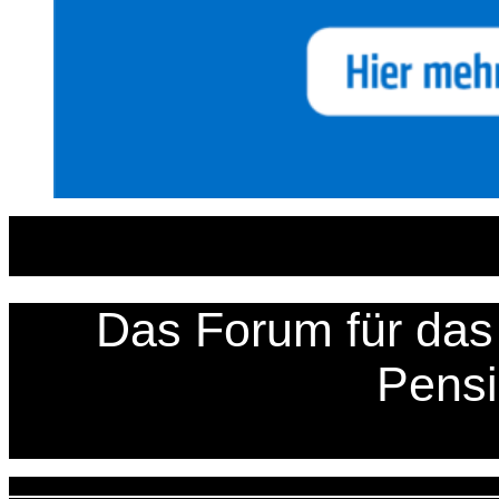
Zum
Inhalt
springen
Das Forum für das 
Pens