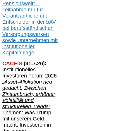
Pensionswelt“ –
Teilnahme nur für
Verantwortliche und
Entscheider in der bAV
bei berufsständischen
V
er
sorgungswerken
sowie Unternehmen mit
institutioneller
Kapitalanlage …
CACEIS
(
31
.
7
.2
6
):
Institutionelle
s
Investoren Forum 2026
„Asset-Allokation neu
gedacht: Zwischen
Zinsumbruch, erhöhter
Volatilität und
strukturellen Trends“
Themen: Was Trump
mit unserem Geld
macht: Investieren in