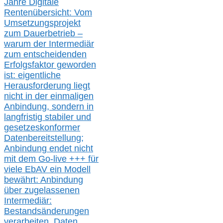
Jahre Digitale
Rentenübersicht: Vom
Umsetzungsprojekt
zum Dauerbetrieb –
warum der Intermediär
zum entscheidenden
Erfolgsfaktor geworden
ist: eigentliche
Herausforderung liegt
nicht in der einmaligen
Anbindung, sondern in
langfristig stabile
r
und
gesetzeskonforme
r
Datenbereitstellung;
Anbindung endet nicht
mit dem Go-live
+++
für
viele EbAV ein Modell
bewährt: Anbindung
über zugelassenen
Intermediär:
Bestandsänderungen
verarbeite
n
, Daten