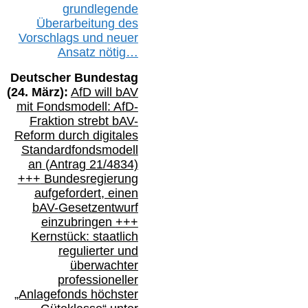
g
rundlegende
Überarbeitung des
Vorschlags
und
neue
r
Ansatz
nötig…
Deutscher Bundestag
(
24
. März):
AfD will b
AV
mit Fondsmodell: AfD-
Fraktion strebt
bAV-
Reform durch digitales
Standardfondsmodell
an
(
Antrag 21/4834)
+++
Bundesregierung
aufgefordert, einen
bAV-
Gesetzentwurf
einzubringen
+++
Kernstück: staatlich
regulierter und
überwachter
professioneller
„Anlagefonds höchster