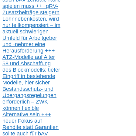
spielen muss
+++
gRV-
Zusatzb
eiträge steigern
Lohnnebenkosten,
wird
nur t
eilkompensiert – im
aktuell schwierigen
Umfeld für Arbeitgeber
und -nehmer eine
Herausforderung
+++
ATZ-M
odelle auf Alter
58 und Abschaffung
des Blockmodells: tiefer
Eingriff in bestehende
Modelle,
hier
siche
r
Bestandsschutz- und
Übergangsregelungen
erforderlich –
ZWK
können
flexible
Alternative
sein
+++
neuer
Fokus auf
Rendite
statt
Garantien
sollte
auch für bAV