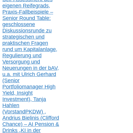
eigenen Reifegrads,
Praxis-
Fallbeispiele –
Senior Round Table:
geschlossene
Diskussionsrunde
zu
strategischen und
praktischen Fragen
rund um Kapitalanlage,
Regulierung und
Versorgung und
Neuerungen in der b
AV,
u.a. mit
Ulrich Gerhard
(Senior
Portfoliomanager High
Yield, Insight
Investment), Tanja
Hahlen
(Vorst
and
PKDW) ,
Andrius Bielinis (Clifford
Chance) – AI Pension &
Drinks „KI in der