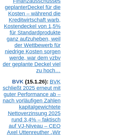
Finanzausschusses
geplanterDeckel für die
Kosten – während die
Kreditwirtschaft warb,
Kostendeckel von 1,5%
für Standardprodukte
ganz aufzuheben, weil
der Wettbewerb für
niedrige Kosten sorgen
werde, war dem vzbv
der geplante Deckel viel
zu hoch…
BVK
(1
5
.
1
.2
6
):
BVK
schließt 2025 erneut mit
guter Performance ab –
n
ach vorläufigen Zahlen
kapitalgewichtete
Nettoverzinsung 2025
rund 3,4% – faktisch
auf V
J-Niveau – CEO
Axel Uttenreuther
„Wir