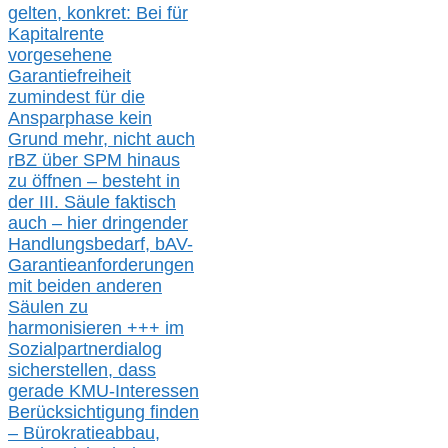
gelten, k
onkret:
Bei
für
Kapitalrente
vorgesehene
Garantiefreiheit
zumindest für die
Ansparphase
kein
Grund mehr
, nicht auch
r
BZ
über S
PM
hinaus
zu öffnen –
besteht in
der III.
Säule
faktisch
auch – hier
dringender
Handlungsbedarf,
bAV-
Garantieanforderungen
mit beiden anderen
Säulen zu
harmonisieren
+++ im
Sozialpartnerdialog
s
icher
stellen,
dass
gerade
KMU-
Interessen
Berücksichtigung finden
– Bürokratieabbau,