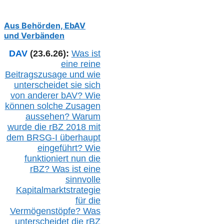
Aus Behörden, EbAV
und Verbänden
DAV
(23.6.26):
Was ist
eine reine
Beitragszusage und wie
unterscheidet sie sich
von anderer b
AV
? Wie
können solche Zusagen
aussehen? Warum
wurde die r
BZ
2018 mit
dem B
RSG-
I überhaupt
eingeführt? Wie
funktioniert nun die
r
BZ
? Was ist eine
sinnvolle
Kapitalmarktstrategie
für die
Vermögenstöpfe? Was
unterscheidet die r
BZ