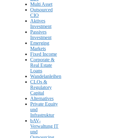
Multi Asset
Outsourced
CIO
Aktives
Investment
Passives
Investment
Emerging
Markets
Fixed Income
Corporate &
Real Estate
Loans
Wandelanleihen
CLOs &
Regulatory
Capital
Alternatives
Private Equity
und
Infrastruktur
bAV-
Verwaltung IT
und
Outsourcing