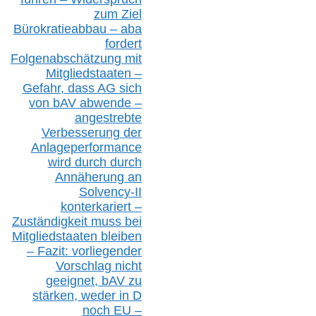
zum Ziel
Bürokratieabbau – aba
fordert
Folgenabschätzung
mit
Mitgliedstaaten –
Gefahr, dass AG sich
von bAV abwende –
angestrebte
Verbesserung der
Anlageperformance
wird durch durch
Annäherung an
Solvency-II
konterkariert –
Zuständigkeit
muss bei
Mitgliedstaaten
bleiben
– Fazit:
vorliegende
r
Vorschlag nicht
geeignet,
bAV
zu
stärken, weder in D
noch EU –