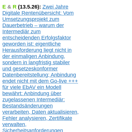
E
&
R
(
13.5.
26):
Zwei Jahre
Digitale Rentenübersicht: Vom
Umsetzungsprojekt zum
Dauerbetrieb – warum der
Intermediär zum
entscheidenden Erfolgsfaktor
geworden ist: eigentliche
Herausforderung liegt nicht in
der einmaligen Anbindung,
sondern in langfristig stabile
r
und gesetzeskonforme
r
Datenbereitstellung; Anbindung
endet nicht mit dem Go-live
+++
für
viele EbAV ein Modell
bewährt: Anbindung über
zugelassenen Intermediär:
Bestandsänderungen
verarbeite
n
, Daten aktualisier
en,
Fehler analysier
en
, Zertifikate
verwalte
n
,
Sicherheitsanforderungen