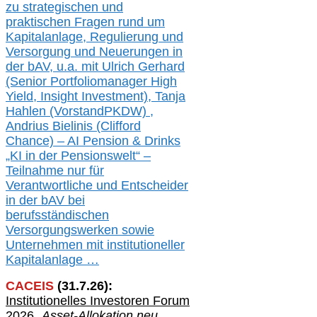
zu
strategischen und
praktischen Fragen rund um
Kapitalanlage, Regulierung und
Versorgung und Neuerungen in
der b
AV, u.a. mit
Ulrich Gerhard
(Senior Portfoliomanager High
Yield, Insight Investment), Tanja
Hahlen (Vorst
and
PKDW) ,
Andrius Bielinis (Clifford
Chance) – AI Pension & Drinks
„KI in der Pensionswelt“ –
Teilnahme nur für
Verantwortliche und Entscheider
in der bAV bei
berufsständischen
V
er
sorgungswerken sowie
Unternehmen mit institutioneller
Kapitalanlage …
CACEIS
(
31
.
7
.2
6
):
Institutionelle
s
Investoren Forum
2026
„Asset-Allokation neu