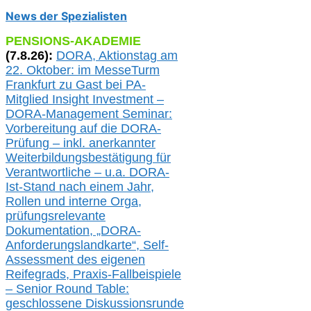
News der Spezialisten
PENSIONS-AKADEMIE
(
7
.
8
.26):
DORA, A
ktionstag am
22. Oktober:
im
MesseTurm
Frankfurt
zu
Gast bei
PA-
Mitglied Insight Investment –
DORA-Management Seminar:
Vorbereitung auf die DORA-
Prüfung – inkl. anerkannter
Weiterbildungsbestätigung für
Verantwortliche –
u.a.
DORA-
Ist-Stand nach einem Jahr,
Rollen und interne Orga,
prüfungsrelevante
Dokumentation, „DORA-
Anforderungslandkarte“, Self-
Assessment des eigenen
Reifegrads,
Praxis-
Fallbeispiele
– Senior Round Table:
geschlossene Diskussionsrunde