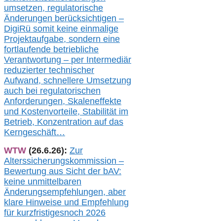
umsetz
en,
regulatorische
Änderungen berücksichtigen –
DigiRü somit keine einmalige
Projektaufgabe, sondern eine
fortlaufende betriebliche
Verantwortung –
per Intermediär
redu
zierter technischer
Aufwand,
s
chnellere Umsetzung
auch
bei regulatorischen
Anforderungen, Skaleneffekte
und Kostenvorteile, Stabilität im
Betrieb, Konzentration auf das
Kerngeschäft…
WTW
(26.6.26):
Zur
Alterssicherungskommission –
Bewertung aus Sicht der bAV:
keine u
nmittelbare
n
Änderungsempfehlungen, aber
klare Hinweise und Empfehlung
für kurzfristig
es
noch 2026