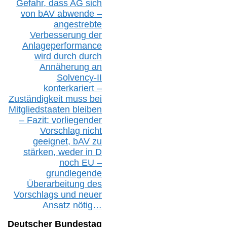
Gefahr, dass AG sich
von bAV abwende –
angestrebte
Verbesserung der
Anlageperformance
wird durch durch
Annäherung an
Solvency-II
konterkariert –
Zuständigkeit
muss bei
Mitgliedstaaten
bleiben
– Fazit:
vorliegende
r
Vorschlag nicht
geeignet,
bAV
zu
stärken, weder in D
noch EU –
g
rundlegende
Überarbeitung des
Vorschlags
und
neue
r
Ansatz
nötig…
Deutscher Bundestag