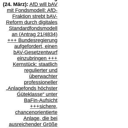
(
24
. März):
AfD will b
AV
mit Fondsmodell: AfD-
Fraktion strebt
bAV-
Reform durch digitales
Standardfondsmodell
an
(
Antrag 21/4834)
+++
Bundesregierung
aufgefordert, einen
bAV-
Gesetzentwurf
einzubringen
+++
Kernstück: staatlich
regulierter und
überwachter
professioneller
„Anlagefonds höchster
Güteklasse“
unter
BaFin-
Aufsicht
+++
sichere,
chancenorientierte
Anlage, die bei
ausreichender Größe