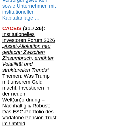
V
er
sorgungswerken
sowie Unternehmen mit
institutioneller
Kapitalanlage …
CACEIS
(
31
.
7
.2
6
):
Institutionelle
s
Investoren Forum 2026
„Asset-Allokation neu
gedacht: Zwischen
Zinsumbruch, erhöhter
Volatilität und
strukturellen Trends“
Themen: Was Trump
mit unserem Geld
macht: Investieren in
der neuen
Welt(un)ordnung –
Nachhaltig & Robust:
Das ESG-Portfolio des
Vodafone Pension Trust
im Umfeld