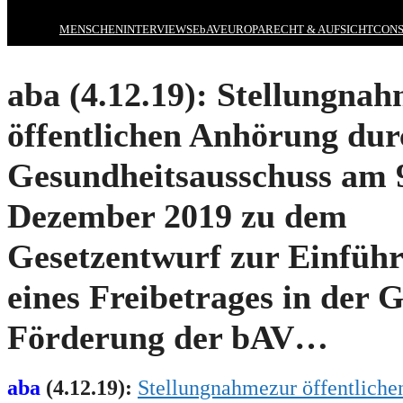
MENSCHEN
INTERVIEWS
EbAV
EUROPA
RECHT & AUFSICHT
CONS
aba (4.12.19): Stellungna
öffentlichen Anhörung du
Gesundheitsausschuss am 
Dezember 2019 zu dem
Gesetzentwurf zur Einfüh
eines Freibetrages in der
Förderung der bAV…
aba
(
4
.
12
.19):
Stellungnahme
zu
r öffentlich