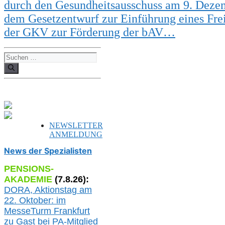
durch den Gesundheit
sa
usschuss am 9. Deze
dem Gesetzentwurf zur Einführung eines Frei
der
GKV
zur Förderung der
bAV…
Suchen
nach:
NEWSLETTER
ANMELDUNG
News der Spezialisten
PENSIONS-
AKADEMIE
(
7
.
8
.26):
DORA, A
ktionstag am
22. Oktober:
im
MesseTurm Frankfurt
zu
Gast bei
PA-
Mitglied