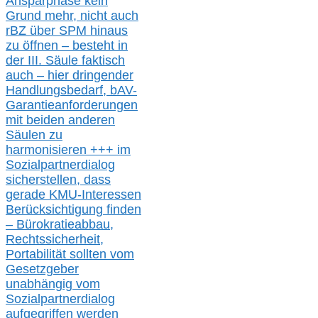
Ansparphase
kein
Grund mehr
, nicht auch
r
BZ
über S
PM
hinaus
zu öffnen –
besteht in
der III.
Säule
faktisch
auch – hier
dringender
Handlungsbedarf,
bAV-
Garantieanforderungen
mit beiden anderen
Säulen zu
harmonisieren
+++ im
Sozialpartnerdialog
s
icher
stellen,
dass
gerade
KMU-
Interessen
Berücksichtigung finden
– Bürokratieabbau,
Rechtssicherheit,
Portabilität sollten vom
Gesetzgeber
unabhängig vom
Sozialpartnerdialog
aufgegriffen werden