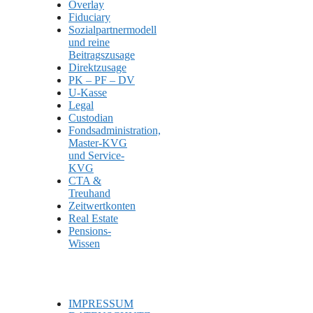
Overlay
Fiduciary
Sozialpartnermodell
und reine
Beitragszusage
Direktzusage
PK – PF – DV
U-Kasse
Legal
Custodian
Fondsadministration,
Master-KVG
und Service-
KVG
CTA &
Treuhand
Zeitwertkonten
Real Estate
Pensions-
Wissen
IMPRESSUM