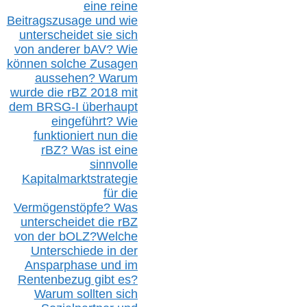
eine reine
Beitragszusage und wie
unterscheidet sie sich
von anderer b
AV
? Wie
können solche Zusagen
aussehen? Warum
wurde die r
BZ
2018 mit
dem B
RSG-
I überhaupt
eingeführt? Wie
funktioniert nun die
r
BZ
? Was ist eine
sinnvolle
Kapitalmarktstrategie
für die
Vermögenstöpfe? Was
unterscheidet die r
BZ
von der b
OLZ
?
Welche
Unterschiede in der
Ansparphase
und im
Rentenbezug gibt es?
Warum sollten sich