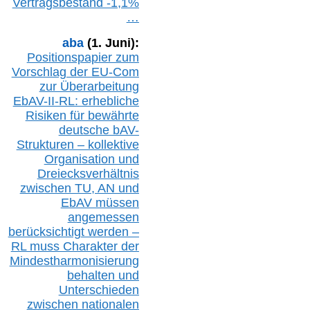
Vertragsbestand -1,1%
…
aba
(1. Juni):
Positionspapier zum
Vorschlag der EU-Com
zur Überarbeitung
EbAV-II-RL: erhebliche
Risiken für bewährte
deutsche bAV-
Strukturen – kollektive
Organisation und
D
reiecksverhältnis
zwischen T
U, AN und
EbAV müssen
angemessen
berücksichtig
t werd
en –
RL muss
Charakter
d
er
Mindestharmonisierung
behalten
und
Unterschieden
zwischen nationalen