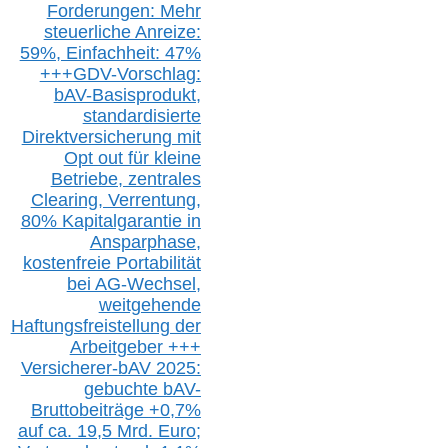
Forderungen: Mehr
steuerliche Anreize:
59%, Einfach
heit:
47%
+++
GDV-Vorschlag:
bAV-Basisprodukt,
s
tandardisierte
Direktversicherung
mit
Opt out
für kleine
Betriebe,
z
entrale
s
Clearing,
Verrentung,
80% Kapitalgarantie in
Ansparphase,
k
ostenfreie Portabilität
bei A
G-We
chsel,
w
eitgehende
Haftungsfreistellung der
Arbeitgeber +++
Versicherer-bAV
2025:
gebuchte
bAV-
Bruttobeiträge
+
0,7%
auf
ca.
19,5 M
rd.
Euro;