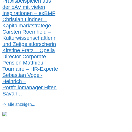
Praxisbeispielen aus
der bAV
mit
vielen
Inspirationen –
exBMF
Christian Lindner –
Kapitalmarktstratege
Carsten Roemheld –
Kulturwissenschaftlerin
und Zeitgeistforscherin
Kirstine Fratz – Opella
Director Corporate
Pension Matthieu
Tournaire – HR-Experte
Sebastian Vogel-
Heinrich –
Portfoliomanager Hiten
Savani
…
-> alle anzeigen...