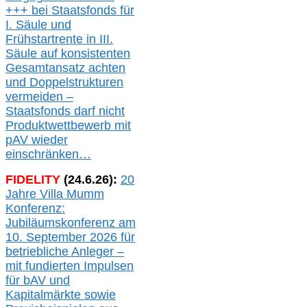
+++ bei
Staatsfonds für
I.
Säule
und
Frühstartrente in
III.
Säule auf konsistenten
Gesamtansatz achte
n
und Doppelstrukturen
verme
i
den –
Staatsfonds
darf nicht
Produktwettbewerb
mit
pAV
wieder
einschränken…
FIDELITY
(
24
.
6
.2
6
):
20
Jahre Villa Mumm
Konferenz:
Jubiläumskonferenz am
10. September 2026 für
betriebliche Anleger –
mit fundierten Impulsen
für bAV und
Kapitalmärkte
sowie