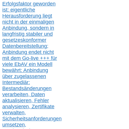
Erfolgsfaktor geworden
ist: eigentliche
Herausforderung liegt
nicht in der einmaligen
Anbindung, sondern in
langfristig stabile
r
und
gesetzeskonforme
r
Datenbereitstellung;
Anbindung endet nicht
mit dem Go-live
+++
für
viele EbAV ein Modell
bewährt: Anbindung
über zugelassenen
Intermediär:
Bestandsänderungen
verarbeite
n
, Daten
aktualisier
en,
Fehler
analysier
en
, Zertifikate
verwalte
n
,
Sicherheitsanforderungen
umsetz
en,