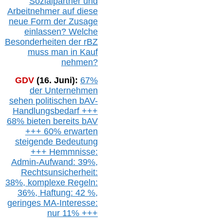
Sozialpartner und
Arbeitnehmer auf diese
neue Form der Zusage
einlassen? Welche
Besonderheiten der rBZ
muss man in Kauf
nehmen?
GDV
(16. Juni):
67%
der Unternehmen
sehen politischen
bAV-
Handlungsbedarf
+++
68% bieten bereits bAV
+++ 60% erwarten
steigende
Bedeutung
+++ Hemmnisse:
Admin-A
ufwand: 39%,
Rechtsunsicherheit:
38%,
k
omplexe Regeln:
36%,
H
aftung: 42 %,
g
eringes M
A-I
nteresse:
nur 11% +++