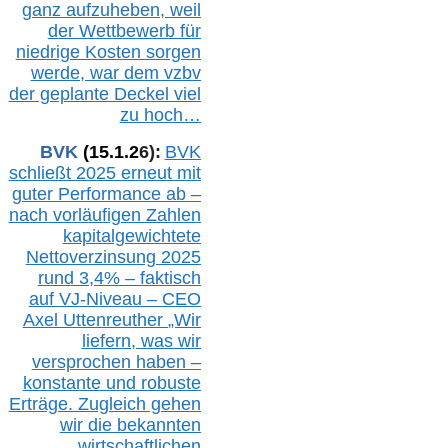
ganz aufzuheben, weil
der Wettbewerb für
niedrige Kosten sorgen
werde, war dem vzbv
der geplante Deckel viel
zu hoch…
BVK
(1
5
.
1
.2
6
):
BVK
schließt 2025 erneut mit
guter Performance ab –
n
ach vorläufigen Zahlen
kapitalgewichtete
Nettoverzinsung 2025
rund 3,4% – faktisch
auf V
J-Niveau – CEO
Axel Uttenreuther
„Wir
liefern, was wir
versprochen haben –
konstante und robuste
Erträge. Zugleich gehen
wir die bekannten
wirtschaftlichen