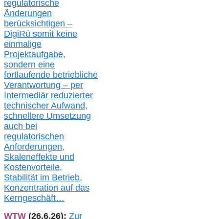
regulatorische
Änderungen
berücksichtigen –
DigiRü somit keine
einmalige
Projektaufgabe,
sondern eine
fortlaufende betriebliche
Verantwortung –
per
Intermediär redu
zierter
technischer Aufwand,
s
chnellere Umsetzung
auch
bei
regulatorischen
Anforderungen,
Skaleneffekte und
Kostenvorteile,
Stabilität im Betrieb,
Konzentration auf das
Kerngeschäft…
WTW
(26.6.26):
Zur