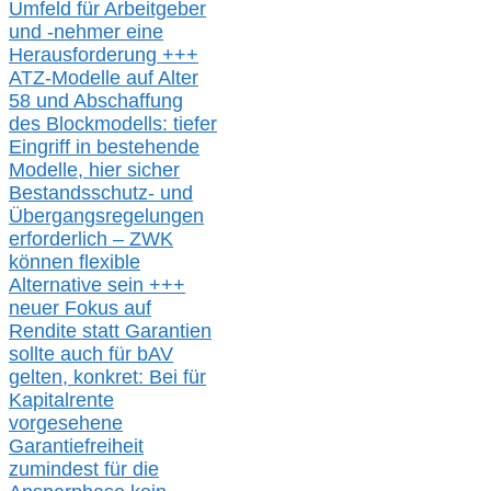
Umfeld für Arbeitgeber
und -nehmer eine
Herausforderung
+++
ATZ-M
odelle auf Alter
58 und Abschaffung
des Blockmodells: tiefer
Eingriff in bestehende
Modelle,
hier
siche
r
Bestandsschutz- und
Übergangsregelungen
erforderlich –
ZWK
können
flexible
Alternative
sein
+++
neuer
Fokus auf
Rendite
statt
Garantien
sollte
auch für bAV
gelten, k
onkret:
Bei
für
Kapitalrente
vorgesehene
Garantiefreiheit
zumindest für die