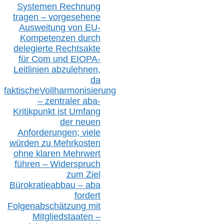
S
ystemen Rechnung
tragen – vorgesehene
Ausweitung von EU-
Kompetenzen durch
delegierte Rechtsakte
für Com
und EIOPA-
Leitlinien ab
zul
ehn
en,
da
faktisch
e
Vollharmonisierung
–
z
entraler
aba-
Kritikpunkt ist Umfang
der neuen
Anforderungen;
vi
ele
würden zu Mehrkosten
ohne klare
n
Mehrwert
führen –
Widerspruch
zum Ziel
Bürokratieabbau – aba
fordert
Folgenabschätzung
mit
Mitgliedstaaten –