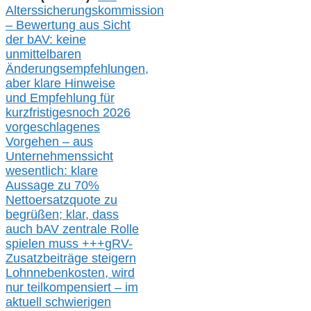
Alterssicherungskommission
– Bewertung aus Sicht
der bAV:
keine
u
nmittelbare
n
Änderungsempfehlungen,
aber klare Hinweise
und Empfehlung für
kurzfristig
es
noch 2026
vorgeschlagenes
Vorgehen –
a
us
Unternehmenssicht
wesentlic
h
: klare
Aussage
zu
70%
Nettoersatzquote zu
begrüßen;
klar,
dass
auch b
AV zentrale Rolle
spielen muss
+++
gRV-
Zusatzb
eiträge steigern
Lohnnebenkosten,
wird
nur t
eilkompensiert – im
aktuell schwierigen