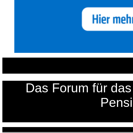
Zum
Inhalt
springen
Das Forum für das 
Pens