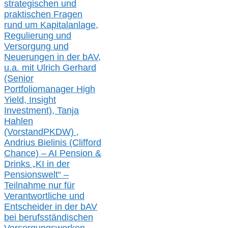
strategischen und
praktischen Fragen
rund um Kapitalanlage,
Regulierung und
Versorgung und
Neuerungen in der b
AV,
u.a. mit
Ulrich Gerhard
(Senior
Portfoliomanager High
Yield, Insight
Investment), Tanja
Hahlen
(Vorst
and
PKDW) ,
Andrius Bielinis (Clifford
Chance) – AI Pension &
Drinks „KI in der
Pensionswelt“ –
Teilnahme nur für
Verantwortliche und
Entscheider in der bAV
bei berufsständischen