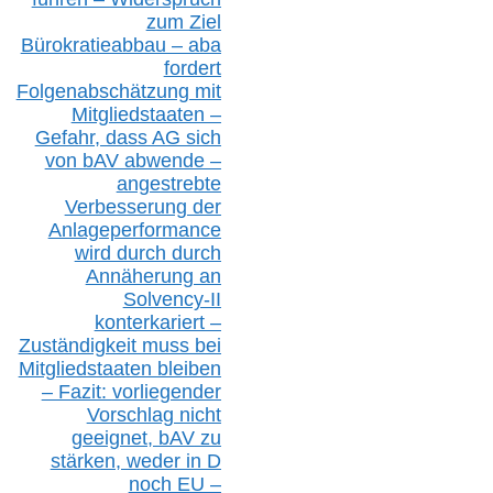
zum Ziel
Bürokratieabbau – aba
fordert
Folgenabschätzung
mit
Mitgliedstaaten –
Gefahr, dass AG sich
von bAV abwende –
angestrebte
Verbesserung der
Anlageperformance
wird durch durch
Annäherung an
Solvency-II
konterkariert –
Zuständigkeit
muss bei
Mitgliedstaaten
bleiben
– Fazit:
vorliegende
r
Vorschlag nicht
geeignet,
bAV
zu
stärken, weder in D
noch EU –