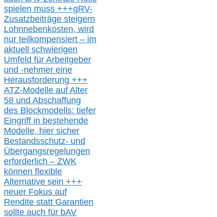
spielen muss
+++
gRV-
Zusatzb
eiträge steigern
Lohnnebenkosten,
wird
nur t
eilkompensiert – im
aktuell schwierigen
Umfeld für Arbeitgeber
und -nehmer eine
Herausforderung
+++
ATZ-M
odelle auf Alter
58 und Abschaffung
des Blockmodells: tiefer
Eingriff in bestehende
Modelle,
hier
siche
r
Bestandsschutz- und
Übergangsregelungen
erforderlich –
ZWK
können
flexible
Alternative
sein
+++
neuer
Fokus auf
Rendite
statt
Garantien
sollte
auch für bAV