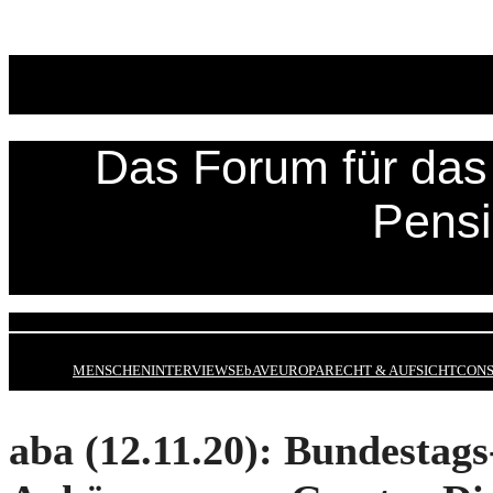
Zum
Inhalt
springen
Das Forum für das 
Pens
MENSCHEN
INTERVIEWS
EbAV
EUROPA
RECHT & AUFSICHT
CONS
aba (12.11.20): Bundestags