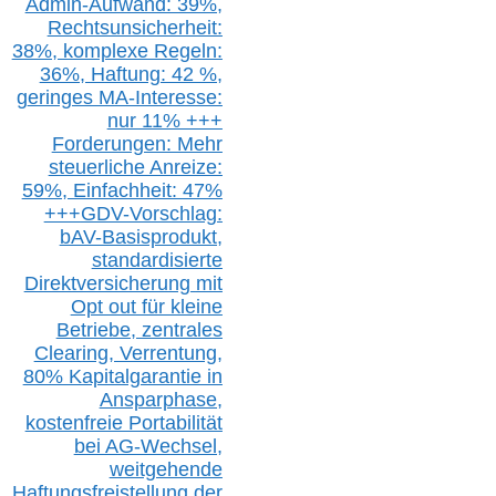
Admin-A
ufwand: 39%,
Rechtsunsicherheit:
38%,
k
omplexe Regeln:
36%,
H
aftung: 42 %,
g
eringes M
A-I
nteresse:
nur 11% +++
Forderungen: Mehr
steuerliche Anreize:
59%, Einfach
heit:
47%
+++
GDV-Vorschlag:
bAV-Basisprodukt,
s
tandardisierte
Direktversicherung
mit
Opt out
für kleine
Betriebe,
z
entrale
s
Clearing,
Verrentung,
80% Kapitalgarantie in
Ansparphase,
k
ostenfreie Portabilität
bei A
G-We
chsel,
w
eitgehende
Haftungsfreistellung der