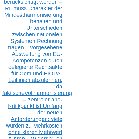
berücksichtig
t werd
en –
RL muss
Charakter
d
er
Mindestharmonisierung
behalten
und
Unterschieden
zwischen nationalen
S
ystemen Rechnung
tragen – vorgesehene
Ausweitung von EU-
Kompetenzen durch
delegierte Rechtsakte
für Com
und EIOPA-
Leitlinien ab
zul
ehn
en,
da
faktisch
e
Vollharmonisierung
–
z
entraler
aba-
Kritikpunkt ist Umfang
der neuen
Anforderungen;
vi
ele
würden zu Mehrkosten
ohne klare
n
Mehrwert
führen –
Widerspruch