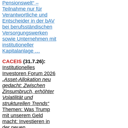
Pensionswelt“ –
Teilnahme nur für
Verantwortliche und
Entscheider in der bAV
bei berufsständischen
V
er
sorgungswerken
sowie Unternehmen mit
institutioneller
Kapitalanlage …
CACEIS
(
31
.
7
.2
6
):
Institutionelle
s
Investoren Forum 2026
„Asset-Allokation neu
gedacht: Zwischen
Zinsumbruch, erhöhter
Volatilität und
strukturellen Trends“
Themen: Was Trump
mit unserem Geld
macht: Investieren in
der neuen