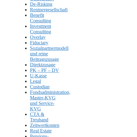
De-Risking
Rentnergesellschaft
Benefit
Consulting
Investment
Consulting
Overlay
Fiduciary
Sozialpartnermodell
und reine
Beitragszusage
Direktzusage
PK – PF – DV
U-Kasse
Legal
Custodian
Fondsadministration,
Master-KVG
und Service-
KVG
CTA &
Treuhand
Zeitwertkonten
Real Estate
Pensions-