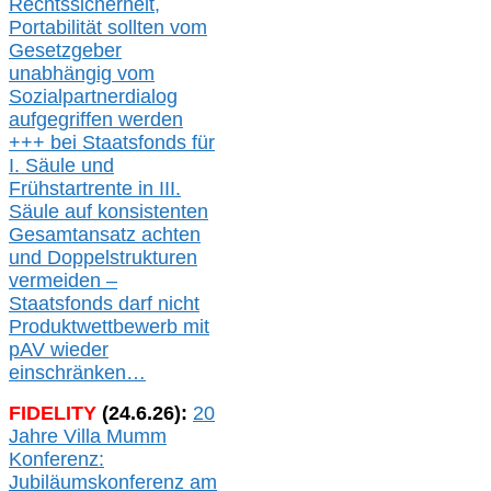
Rechtssicherheit,
Portabilität sollten vom
Gesetzgeber
unabhängig vom
Sozialpartnerdialog
aufgegriffen werden
+++ bei
Staatsfonds für
I.
Säule
und
Frühstartrente in
III.
Säule auf konsistenten
Gesamtansatz achte
n
und Doppelstrukturen
verme
i
den –
Staatsfonds
darf nicht
Produktwettbewerb
mit
pAV
wieder
einschränken…
FIDELITY
(
24
.
6
.2
6
):
20
Jahre Villa Mumm
Konferenz:
Jubiläumskonferenz am