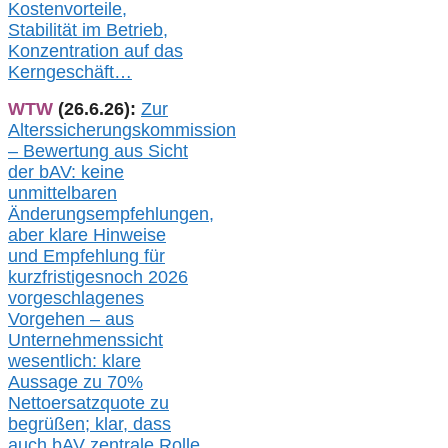
Kostenvorteile,
Stabilität im Betrieb,
Konzentration auf das
Kerngeschäft…
WTW
(26.6.26):
Zur
Alterssicherungskommission
– Bewertung aus Sicht
der bAV:
keine
u
nmittelbare
n
Änderungsempfehlungen,
aber klare Hinweise
und Empfehlung für
kurzfristig
es
noch 2026
vorgeschlagenes
Vorgehen –
a
us
Unternehmenssicht
wesentlic
h
: klare
Aussage
zu
70%
Nettoersatzquote zu
begrüßen;
klar,
dass
auch b
AV zentrale Rolle