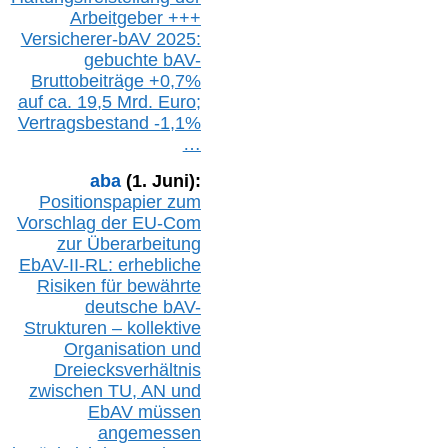
Arbeitgeber +++
Versicherer-bAV
2025:
gebuchte
bAV-
Bruttobeiträge
+
0,7%
auf
ca.
19,5 M
rd.
Euro;
Vertragsbestand -1,1%
…
aba
(1. Juni):
Positionspapier zum
Vorschlag der EU-Com
zur Überarbeitung
EbAV-II-RL: erhebliche
Risiken für bewährte
deutsche bAV-
Strukturen – kollektive
Organisation und
D
reiecksverhältnis
zwischen T
U, AN und
EbAV müssen
angemessen