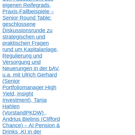
eigenen Reifegrads,
Praxis-
Fallbeispiele –
Senior Round Table:
geschlossene
Diskussionsrunde
zu
strategischen und
praktischen Fragen
rund um Kapitalanlage,
Regulierung und
Versorgung und
Neuerungen in der b
AV,
u.a. mit
Ulrich Gerhard
(Senior
Portfoliomanager High
Yield, Insight
Investment), Tanja
Hahlen
(Vorst
and
PKDW) ,
Andrius Bielinis (Clifford
Chance) – AI Pension &
Drinks „KI in der