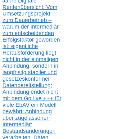
Jahre Digitale
Rentenübersicht: Vom
Umsetzungsprojekt
zum Dauerbetrieb –
warum der Intermediär
zum entscheidenden
Erfolgsfaktor geworden
ist: eigentliche
Herausforderung liegt
nicht in der einmaligen
Anbindung, sondern in
langfristig stabile
r
und
gesetzeskonforme
r
Datenbereitstellung;
Anbindung endet nicht
mit dem Go-live
+++
für
viele EbAV ein Modell
bewährt: Anbindung
über zugelassenen
Intermediär:
Bestandsänderungen
verarbeite
n
, Daten