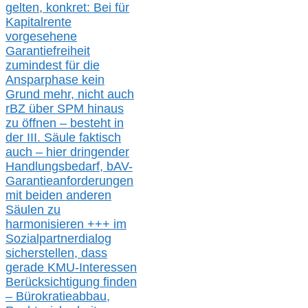
gelten, k
onkret:
Bei
für
Kapitalrente
vorgesehene
Garantiefreiheit
zumindest für die
Ansparphase
kein
Grund mehr
, nicht auch
r
BZ
über S
PM
hinaus
zu öffnen –
besteht in
der III.
Säule
faktisch
auch – hier
dringender
Handlungsbedarf,
bAV-
Garantieanforderungen
mit beiden anderen
Säulen zu
harmonisieren
+++ im
Sozialpartnerdialog
s
icher
stellen,
dass
gerade
KMU-
Interessen
Berücksichtigung finden
– Bürokratieabbau,