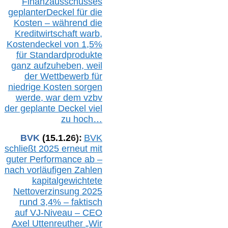
Finanzausschusses
geplanterDeckel für die
Kosten – während die
Kreditwirtschaft warb,
Kostendeckel von 1,5%
für Standardprodukte
ganz aufzuheben, weil
der Wettbewerb für
niedrige Kosten sorgen
werde, war dem vzbv
der geplante Deckel viel
zu hoch…
BVK
(1
5
.
1
.2
6
):
BVK
schließt 2025 erneut mit
guter Performance ab –
n
ach vorläufigen Zahlen
kapitalgewichtete
Nettoverzinsung 2025
rund 3,4% – faktisch
auf V
J-Niveau – CEO
Axel Uttenreuther
„Wir