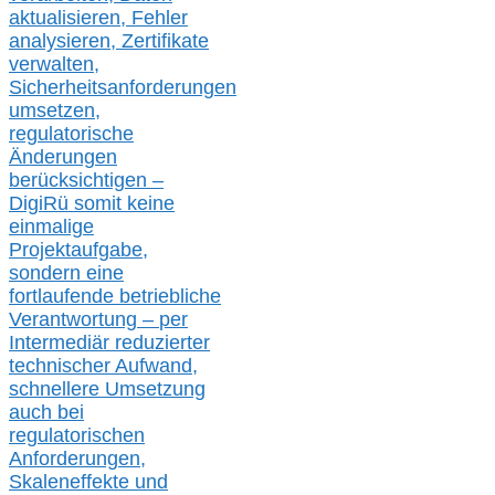
aktualisier
en,
Fehler
analysier
en
, Zertifikate
verwalte
n
,
Sicherheitsanforderungen
umsetz
en,
regulatorische
Änderungen
berücksichtigen –
DigiRü somit keine
einmalige
Projektaufgabe,
sondern eine
fortlaufende betriebliche
Verantwortung –
per
Intermediär redu
zierter
technischer Aufwand,
s
chnellere Umsetzung
auch
bei
regulatorischen
Anforderungen,
Skaleneffekte und