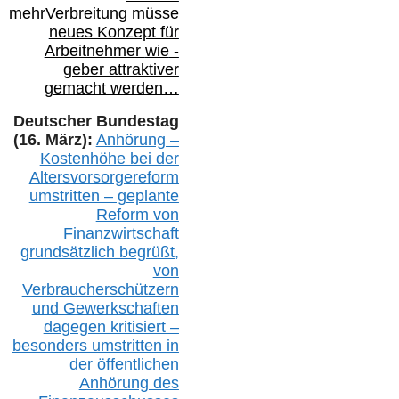
mehr
Verbreitung müsse
neues Konzept für
Arbeitnehmer
wie
-
geber attraktiver
gemacht werden…
Deutscher Bundestag
(16. März):
Anhörung –
Kostenhöhe bei der
Altersvorsorgereform
umstritten – geplante
Reform von
Finanzwirtschaft
grundsätzlich begrüßt,
von
Verbraucherschützern
und Gewerkschaften
dagegen kritisiert –
besonders umstritten in
der öffentlichen
Anhörung des