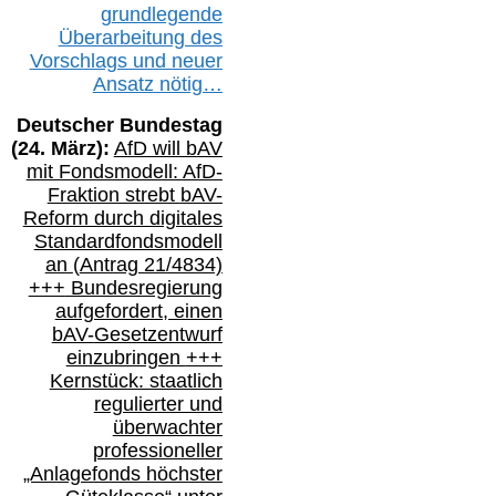
g
rundlegende
Überarbeitung des
Vorschlags
und
neue
r
Ansatz
nötig…
Deutscher Bundestag
(
24
. März):
AfD will b
AV
mit Fondsmodell: AfD-
Fraktion strebt
bAV-
Reform durch digitales
Standardfondsmodell
an
(
Antrag 21/4834)
+++
Bundesregierung
aufgefordert, einen
bAV-
Gesetzentwurf
einzubringen
+++
Kernstück: staatlich
regulierter und
überwachter
professioneller
„Anlagefonds höchster