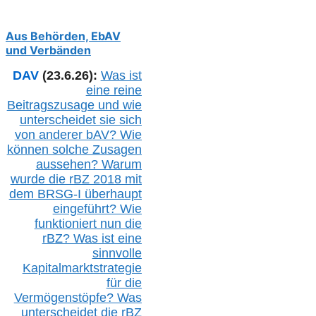
Aus Behörden, EbAV
und Verbänden
DAV
(23.6.26):
Was ist
eine reine
Beitragszusage und wie
unterscheidet sie sich
von anderer b
AV
? Wie
können solche Zusagen
aussehen? Warum
wurde die r
BZ
2018 mit
dem B
RSG-
I überhaupt
eingeführt? Wie
funktioniert nun die
r
BZ
? Was ist eine
sinnvolle
Kapitalmarktstrategie
für die
Vermögenstöpfe? Was
unterscheidet die r
BZ