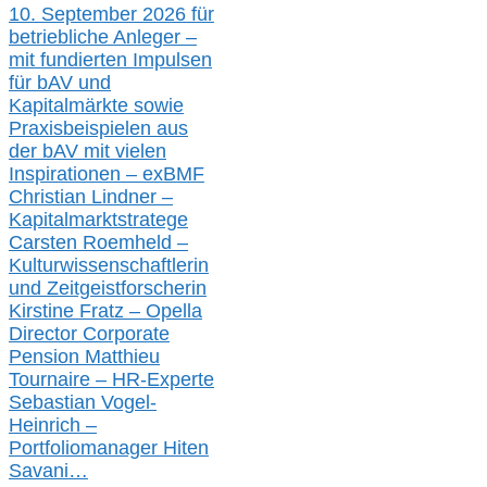
10. September 2026 für
betriebliche Anleger –
mit fundierten Impulsen
für bAV und
Kapitalmärkte
sowie
Praxisbeispielen aus
der bAV
mit
vielen
Inspirationen –
exBMF
Christian Lindner –
Kapitalmarktstratege
Carsten Roemheld –
Kulturwissenschaftlerin
und Zeitgeistforscherin
Kirstine Fratz – Opella
Director Corporate
Pension Matthieu
Tournaire – HR-Experte
Sebastian Vogel-
Heinrich –
Portfoliomanager Hiten
Savani
…