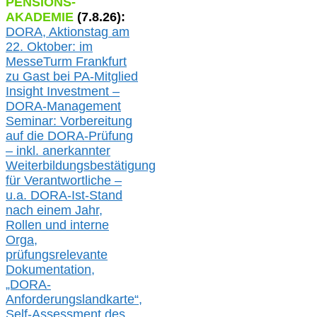
PENSIONS-
AKADEMIE
(
7
.
8
.26):
DORA, A
ktionstag am
22. Oktober:
im
MesseTurm Frankfurt
zu
Gast bei
PA-
Mitglied
Insight Investment –
DORA-Management
Seminar: Vorbereitung
auf die DORA-Prüfung
– inkl. anerkannter
Weiterbildungsbestätigung
für Verantwortliche –
u.a.
DORA-Ist-Stand
nach einem Jahr,
Rollen und interne
Orga,
prüfungsrelevante
Dokumentation,
„DORA-
Anforderungslandkarte“,
Self-Assessment des