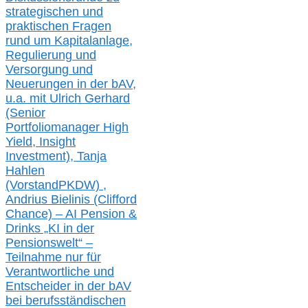
strategischen und
praktischen Fragen
rund um Kapitalanlage,
Regulierung und
Versorgung und
Neuerungen in der b
AV,
u.a. mit
Ulrich Gerhard
(Senior
Portfoliomanager High
Yield, Insight
Investment), Tanja
Hahlen
(Vorst
and
PKDW) ,
Andrius Bielinis (Clifford
Chance) – AI Pension &
Drinks „KI in der
Pensionswelt“ –
Teilnahme nur für
Verantwortliche und
Entscheider in der bAV
bei berufsständischen