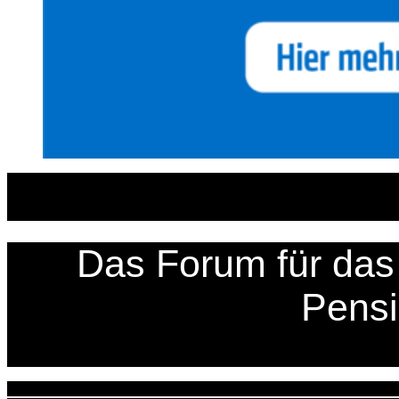
Zum
Inhalt
springen
Das Forum für das 
Pens