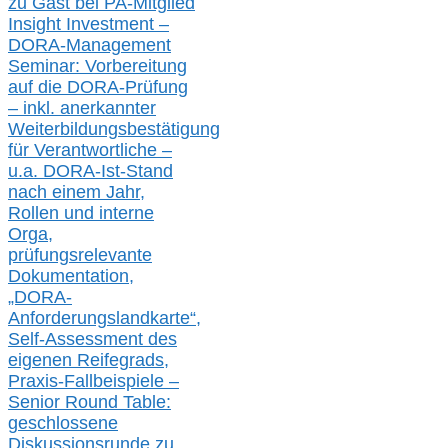
zu
Gast bei
PA-
Mitglied
Insight Investment –
DORA-Management
Seminar: Vorbereitung
auf die DORA-Prüfung
– inkl. anerkannter
Weiterbildungsbestätigung
für Verantwortliche –
u.a.
DORA-Ist-Stand
nach einem Jahr,
Rollen und interne
Orga,
prüfungsrelevante
Dokumentation,
„DORA-
Anforderungslandkarte“,
Self-Assessment des
eigenen Reifegrads,
Praxis-
Fallbeispiele –
Senior Round Table:
geschlossene
Diskussionsrunde
zu