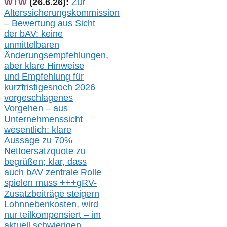
WTW
(26.6.26):
Zur
Alterssicherungskommission
– Bewertung aus Sicht
der bAV:
keine
u
nmittelbare
n
Änderungsempfehlungen,
aber klare Hinweise
und Empfehlung für
kurzfristig
es
noch 2026
vorgeschlagenes
Vorgehen –
a
us
Unternehmenssicht
wesentlic
h
: klare
Aussage
zu
70%
Nettoersatzquote zu
begrüßen;
klar,
dass
auch b
AV zentrale Rolle
spielen muss
+++
gRV-
Zusatzb
eiträge steigern
Lohnnebenkosten,
wird
nur t
eilkompensiert – im
aktuell schwierigen