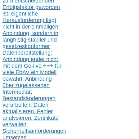
zum entscheidenden
Erfolgsfaktor geworden
ist: eigentliche
Herausforderung liegt
nicht in der einmaligen
Anbindung, sondern in
langfristig stabile
r
und
gesetzeskonforme
r
Datenbereitstellung;
Anbindung endet nicht
mit dem Go-live
+++
für
viele EbAV ein Modell
bewährt: Anbindung
über zugelassenen
Intermediär:
Bestandsänderungen
verarbeite
n
, Daten
aktualisier
en,
Fehler
analysier
en
, Zertifikate
verwalte
n
,
Sicherheitsanforderungen
umsetz
en,