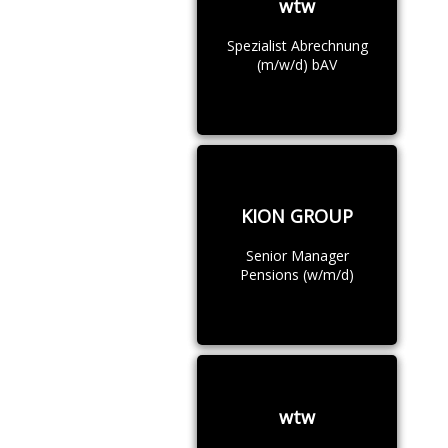
wtw
Spezialist Abrechnung
(m/w/d) bAV
KION GROUP
Senior Manager
Pensions (w/m/d)
wtw