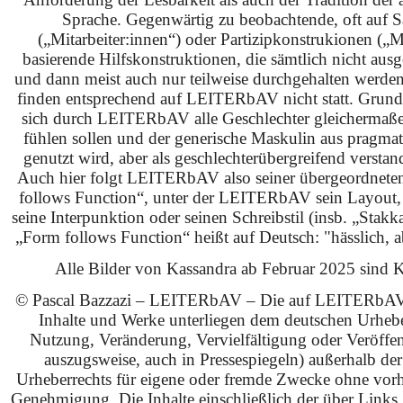
Sprache. Gegenwärtig zu beobachtende, oft auf S
(„Mitarbeiter:innen“) oder Partizipkonstrukionen („M
basierende Hilfskonstruktionen, die sämtlich nicht ausg
und dann meist auch nur teilweise durchgehalten werden
finden entsprechend auf LEITERbAV nicht statt. Grundsä
sich durch LEITERbAV alle Geschlechter gleichermaß
fühlen sollen und der generische Maskulin aus pragma
genutzt wird, aber als geschlechterübergreifend verstan
Auch hier folgt LEITERbAV also seiner übergeordnet
follows Function“, unter der LEITERbAV sein Layout,
seine Interpunktion oder seinen Schreibstil (insb. „Stakk
„Form follows Function“ heißt auf Deutsch: "hässlich, ab
Alle Bilder von Kassandra ab Februar 2025 sind KI
© Pascal Bazzazi – LEITERbAV – Die auf LEITERbAV 
Inhalte und Werke unterliegen dem deutschen Urhebe
Nutzung, Veränderung, Vervielfältigung oder Veröffe
auszugsweise, auch in Pressespiegeln) außerhalb de
Urheberrechts für eigene oder fremde Zwecke ohne vorhe
Genehmigung. Die Inhalte einschließlich der über Links g