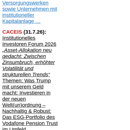
V
er
sorgungswerken
sowie Unternehmen mit
institutioneller
Kapitalanlage …
CACEIS
(
31
.
7
.2
6
):
Institutionelle
s
Investoren Forum 2026
„Asset-Allokation neu
gedacht: Zwischen
Zinsumbruch, erhöhter
Volatilität und
strukturellen Trends“
Themen: Was Trump
mit unserem Geld
macht: Investieren in
der neuen
Welt(un)ordnung –
Nachhaltig & Robust:
Das ESG-Portfolio des
Vodafone Pension Trust
im Umfeld