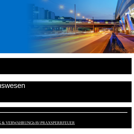
onswesen
 & VERWAHRUNG
bAV-PRAX
SPERRFEUER