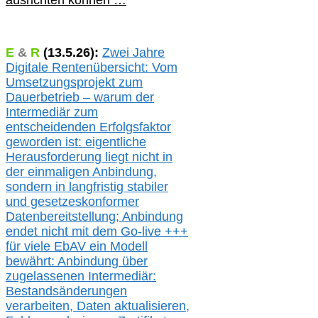
ausrichten können …
E
&
R
(
13.5.
26):
Zwei Jahre
Digitale Rentenübersicht: Vom
Umsetzungsprojekt zum
Dauerbetrieb – warum der
Intermediär zum
entscheidenden Erfolgsfaktor
geworden ist: eigentliche
Herausforderung liegt nicht in
der einmaligen Anbindung,
sondern in langfristig stabile
r
und gesetzeskonforme
r
Datenbereitstellung; Anbindung
endet nicht mit dem Go-live
+++
für
viele EbAV ein Modell
bewährt: Anbindung über
zugelassenen Intermediär:
Bestandsänderungen
verarbeite
n
, Daten aktualisier
en,