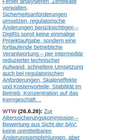
Fehler analysier
en
, Zertifikate
verwalte
n
,
Sicherheitsanforderungen
umsetz
en,
regulatorische
Änderungen berücksichtigen –
DigiRü somit keine einmalige
Projektaufgabe, sondern eine
fortlaufende betriebliche
Verantwortung –
per Intermediär
redu
zierter technischer
Aufwand,
s
chnellere Umsetzung
auch
bei regulatorischen
Anforderungen, Skaleneffekte
und Kostenvorteile, Stabilität im
Betrieb, Konzentration auf das
Kerngeschäft…
WTW
(26.6.26):
Zur
Alterssicherungskommission –
Bewertung aus Sicht der bAV:
keine u
nmittelbare
n
Änderungsempfehlungen, aber