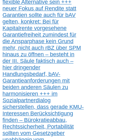
flexible Alternative
sein
+++
neuer
Fokus auf Rendite
statt
Garantien
sollte
auch für bAV
gelten, k
onkret:
Bei
für
Kapitalrente vorgesehene
Garantiefreiheit zumindest für
die Ansparphase
kein Grund
mehr
, nicht auch
r
BZ
über S
PM
hinaus zu öffnen –
besteht in
der III.
Säule
faktisch auch –
hier
dringender
Handlungsbedarf,
bAV-
Garantieanforderungen mit
beiden anderen Säulen zu
harmonisieren
+++ im
Sozialpartnerdialog
s
icher
stellen,
dass gerade
KMU-
Interessen Berücksichtigung
finden – Bürokratieabbau,
Rechtssicherheit, Portabilität
sollten vom Gesetzgeber
unabhängig vom