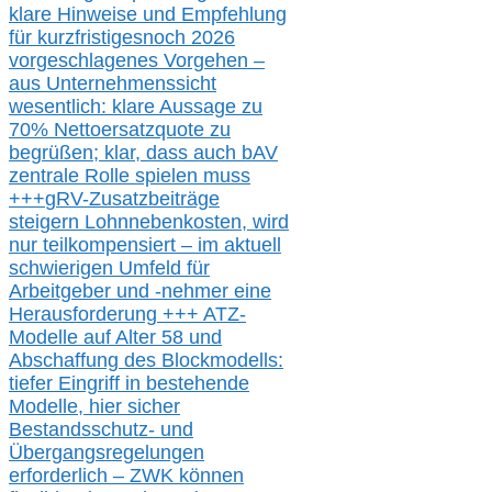
klare Hinweise und Empfehlung
für kurzfristig
es
noch 2026
vorgeschlagenes Vorgehen –
a
us Unternehmenssicht
wesentlic
h
: klare Aussage
zu
70% Nettoersatzquote zu
begrüßen;
klar,
dass
auch b
AV
zentrale Rolle spielen muss
+++
gRV-Zusatzb
eiträge
steigern Lohnnebenkosten,
wird
nur t
eilkompensiert – im aktuell
schwierigen Umfeld für
Arbeitgeber und -nehmer eine
Herausforderung
+++
ATZ-
M
odelle auf Alter 58 und
Abschaffung des Blockmodells:
tiefer Eingriff in bestehende
Modelle,
hier
siche
r
Bestandsschutz- und
Übergangsregelungen
erforderlich –
ZWK können