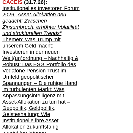
CACEIS
(
31
.
7
.2
6
):
Institutionelle
s
Investoren Forum
2026
„Asset-Allokation neu
gedacht: Zwischen
Zinsumbruch, erhöhter Volatilität
und strukturellen Trends“
Themen: Was Trump mit
unserem Geld macht:
Investieren in der neuen
Welt(un)ordnung – Nachhaltig &
Robust: Das ESG-Portfolio des
Vodafone Pension Trust im
Umfeld geopolitischer
Spannungen – Die ruhige Hand
im turbulenten Markt: Was
Anpassungsintelligenz mit
Asset-Allokation zu tun hat –
Geopolitik,
Geldpolitik,
Geisteshaltung: Wie
Institutionelle ihre Asset
Allokation zukunftsfähig