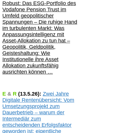
Robust: Das ESG-Portfolio des
Vodafone Pension Trust im
Umfeld geopolitischer
Spannungen – Die ruhige Hand
im turbulenten Markt: Was
Anpassungsintelligenz mit
Asset-Allokation zu tun hat –
Geopolitik,
Geldpolitik,
Geisteshaltung: Wie
Institutionelle ihre Asset
Allokation zukunftsfähig
ausrichten können …
E
&
R
(
13.5.
26):
Zwei Jahre
Digitale Rentenübersicht: Vom
Umsetzungsprojekt zum
Dauerbetrieb – warum der
Intermediär zum
entscheidenden Erfolgsfaktor
geworden ist: eigentliche