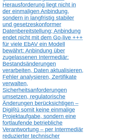
Herausforderung liegt nicht in
der einmaligen Anbindung,
sondern in langfristig stabile
r
und gesetzeskonforme
r
Datenbereitstellung; Anbindung
endet nicht mit dem Go-live
+++
für
viele EbAV ein Modell
bewährt: Anbindung über
zugelassenen Intermediär:
Bestandsänderungen
verarbeite
n
, Daten aktualisier
en,
Fehler analysier
en
, Zertifikate
verwalte
n
,
Sicherheitsanforderungen
umsetz
en,
regulatorische
Änderungen berücksichtigen –
DigiRü somit keine einmalige
Projektaufgabe, sondern eine
fortlaufende betriebliche
Verantwortung –
per Intermediär
redu
zierter technischer