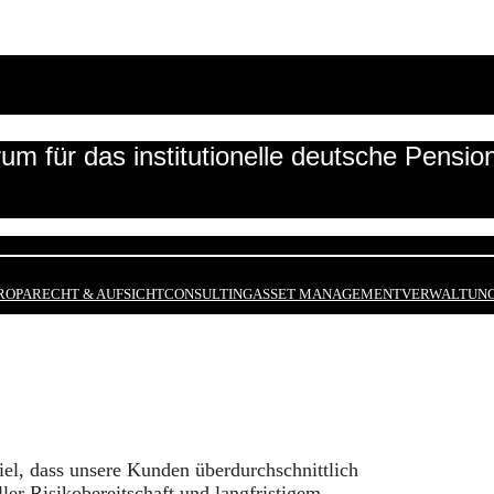
um für das institutionelle deutsche Pensi
ROPA
RECHT & AUFSICHT
CONSULTING
ASSET MANAGEMENT
VERWALTUNG
Ziel, dass unsere Kunden überdurchschnittlich
ler Risikobereitschaft und langfristigem