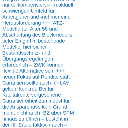
nur t
eilkompensiert – im aktuell
schwierigen Umfeld für
Arbeitgeber und -nehmer eine
Herausforderung
+++
ATZ-
M
odelle auf Alter 58 und
Abschaffung des Blockmodells:
tiefer Eingriff in bestehende
Modelle,
hier
siche
r
Bestandsschutz- und
Übergangsregelungen
erforderlich –
ZWK können
flexible Alternative
sein
+++
neuer
Fokus auf Rendite
statt
Garantien
sollte
auch für bAV
gelten, k
onkret:
Bei
für
Kapitalrente vorgesehene
Garantiefreiheit zumindest für
die Ansparphase
kein Grund
mehr
, nicht auch
r
BZ
über S
PM
hinaus zu öffnen –
besteht in
der III.
Säule
faktisch auch –