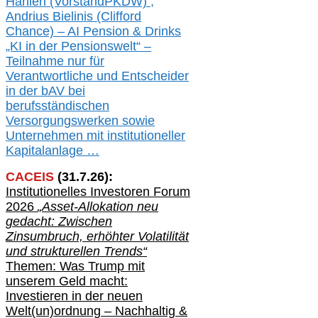
Hahlen (Vorst
and
PKDW) ,
Andrius Bielinis (Clifford
Chance) – AI Pension & Drinks
„KI in der Pensionswelt“ –
Teilnahme nur für
Verantwortliche und Entscheider
in der bAV bei
berufsständischen
V
er
sorgungswerken sowie
Unternehmen mit institutioneller
Kapitalanlage …
CACEIS
(
31
.
7
.2
6
):
Institutionelle
s
Investoren Forum
2026
„Asset-Allokation neu
gedacht: Zwischen
Zinsumbruch, erhöhter Volatilität
und strukturellen Trends“
Themen: Was Trump mit
unserem Geld macht:
Investieren in der neuen
Welt(un)ordnung – Nachhaltig &