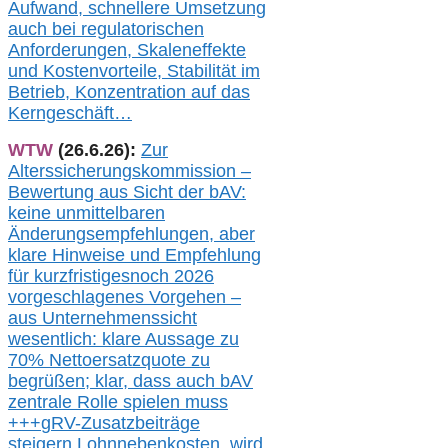
Aufwand,
s
chnellere Umsetzung
auch
bei regulatorischen
Anforderungen, Skaleneffekte
und Kostenvorteile, Stabilität im
Betrieb, Konzentration auf das
Kerngeschäft…
WTW
(26.6.26):
Zur
Alterssicherungskommission –
Bewertung aus Sicht der bAV:
keine u
nmittelbare
n
Änderungsempfehlungen, aber
klare Hinweise und Empfehlung
für kurzfristig
es
noch 2026
vorgeschlagenes Vorgehen –
a
us Unternehmenssicht
wesentlic
h
: klare Aussage
zu
70% Nettoersatzquote zu
begrüßen;
klar,
dass
auch b
AV
zentrale Rolle spielen muss
+++
gRV-Zusatzb
eiträge
steigern Lohnnebenkosten,
wird