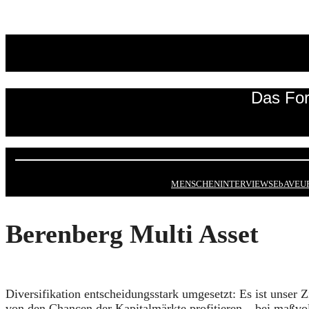
Zum
Inhalt
springen
Das For
MENSCHEN
INTERVIEWS
EbAV
EU
Berenberg Multi Asset
Diversifikation entscheidungsstark umgesetzt: Es ist unser 
von den Chancen der Kapitalmärkte profitieren – bei maßvol