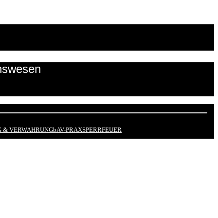
onswesen
 & VERWAHRUNG
bAV-PRAX
SPERRFEUER