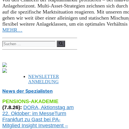
Anlagehorizont. Multi-Asset-Strategien zeichnen sich durch
auf die spezifische Marktsituation reagieren. Mit unseren
gehen wir weit über einer alleinigen und statischen Mischu
flexibel weitere Anlageklassen, um ein optimales Verhältnis
MEHR…
Suchen
nach:
NEWSLETTER
ANMELDUNG
News der Spezialisten
PENSIONS-AKADEMIE
(
7
.
8
.26):
DORA, A
ktionstag am
22. Oktober:
im
MesseTurm
Frankfurt
zu
Gast bei
PA-
Mitglied Insight Investment –