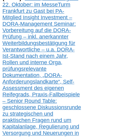
22. Oktober:
im
MesseTurm
Frankfurt
zu
Gast bei
PA-
Mitglied Insight Investment –
DORA-Management Seminar:
Vorbereitung auf die DORA-
Prüfung – inkl. anerkannter
Weiterbildungsbestätigung für
Verantwortliche –
u.a.
DORA-
Ist-Stand nach einem Jahr,
Rollen und interne Orga,
prüfungsrelevante
Dokumentation, „DORA-
Anforderungslandkarte“, Self-
Assessment des eigenen
Reifegrads,
Praxis-
Fallbeispiele
– Senior Round Table:
geschlossene Diskussionsrunde
zu
strategischen und
praktischen Fragen rund um
Kapitalanlage, Regulierung und
Versorgung und Neuerungen in