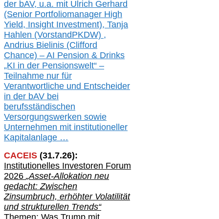
der b
AV, u.a. mit
Ulrich Gerhard
(Senior Portfoliomanager High
Yield, Insight Investment), Tanja
Hahlen (Vorst
and
PKDW) ,
Andrius Bielinis (Clifford
Chance) – AI Pension & Drinks
„KI in der Pensionswelt“ –
Teilnahme nur für
Verantwortliche und Entscheider
in der bAV bei
berufsständischen
V
er
sorgungswerken sowie
Unternehmen mit institutioneller
Kapitalanlage …
CACEIS
(
31
.
7
.2
6
):
Institutionelle
s
Investoren Forum
2026
„Asset-Allokation neu
gedacht: Zwischen
Zinsumbruch, erhöhter Volatilität
und strukturellen Trends“
Themen: Was Trump mit