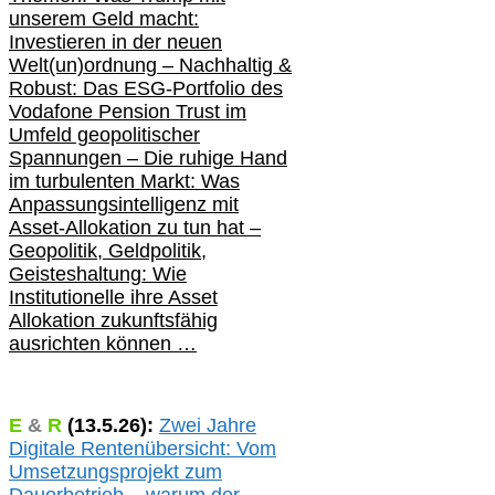
unserem Geld macht:
Investieren in der neuen
Welt(un)ordnung – Nachhaltig &
Robust: Das ESG-Portfolio des
Vodafone Pension Trust im
Umfeld geopolitischer
Spannungen – Die ruhige Hand
im turbulenten Markt: Was
Anpassungsintelligenz mit
Asset-Allokation zu tun hat –
Geopolitik,
Geldpolitik,
Geisteshaltung: Wie
Institutionelle ihre Asset
Allokation zukunftsfähig
ausrichten können …
E
&
R
(
13.5.
26):
Zwei Jahre
Digitale Rentenübersicht: Vom
Umsetzungsprojekt zum