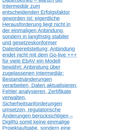
Dauerbetrieb – warum der
Intermediär zum
entscheidenden Erfolgsfaktor
geworden ist: eigentliche
Herausforderung liegt nicht in
der einmaligen Anbindung,
sondern in langfristig stabile
r
und gesetzeskonforme
r
Datenbereitstellung; Anbindung
endet nicht mit dem Go-live
+++
für
viele EbAV ein Modell
bewährt: Anbindung über
zugelassenen Intermediär:
Bestandsänderungen
verarbeite
n
, Daten aktualisier
en,
Fehler analysier
en
, Zertifikate
verwalte
n
,
Sicherheitsanforderungen
umsetz
en,
regulatorische
Änderungen berücksichtigen –
DigiRü somit keine einmalige
Projektaufgabe, sondern eine