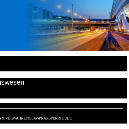
onswesen
 & VERWAHRUNG
bAV-PRAX
SPERRFEUER