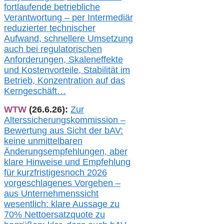
fortlaufende betriebliche
Verantwortung –
per Intermediär
redu
zierter technischer
Aufwand,
s
chnellere Umsetzung
auch
bei regulatorischen
Anforderungen, Skaleneffekte
und Kostenvorteile, Stabilität im
Betrieb, Konzentration auf das
Kerngeschäft…
WTW
(26.6.26):
Zur
Alterssicherungskommission –
Bewertung aus Sicht der bAV:
keine u
nmittelbare
n
Änderungsempfehlungen, aber
klare Hinweise und Empfehlung
für kurzfristig
es
noch 2026
vorgeschlagenes Vorgehen –
a
us Unternehmenssicht
wesentlic
h
: klare Aussage
zu
70% Nettoersatzquote zu