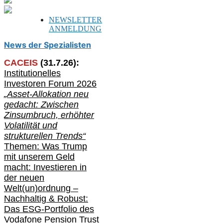
NEWSLETTER
ANMELDUNG
News der Spezialisten
CACEIS
(
31
.
7
.2
6
):
Institutionelle
s
Investoren Forum 2026
„Asset-Allokation neu
gedacht: Zwischen
Zinsumbruch, erhöhter
Volatilität und
strukturellen Trends“
Themen: Was Trump
mit unserem Geld
macht: Investieren in
der neuen
Welt(un)ordnung –
Nachhaltig & Robust:
Das ESG-Portfolio des
Vodafone Pension Trust