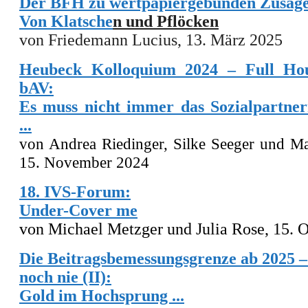
Der BFH zu wertpapiergebunden Zusag
Von
Klatsche
n und Pflöcken
von Friedemann Lucius,
13
. März 2025
Heubeck Kolloquium 2024 – Full Hou
bAV:
Es muss nicht immer das Sozialpartner
...
von
Andrea Riedinger, Silke Seeger
und
Ma
15. November 2024
18. IVS-Forum:
Under-Cover me
von Michael Metzger und Julia Rose, 15. 
Die Beitragsbemessungsgrenze ab 2025 
noch nie (II):
Gold im Hochsprung ...