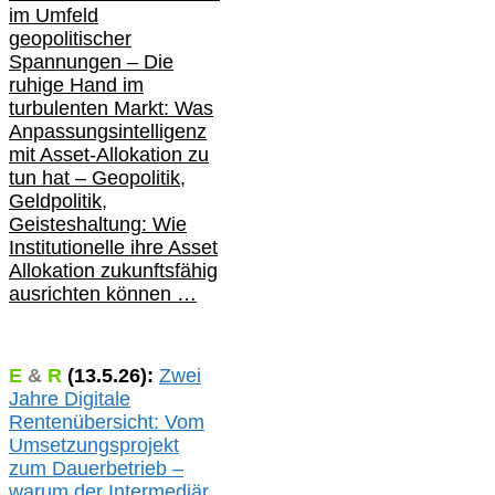
im Umfeld
geopolitischer
Spannungen – Die
ruhige Hand im
turbulenten Markt: Was
Anpassungsintelligenz
mit Asset-Allokation zu
tun hat –
Geopolitik,
Geldpolitik,
Geisteshaltung: Wie
Institutionelle ihre Asset
Allokation zukunftsfähig
ausrichten können …
E
&
R
(
13.5.
26):
Zwei
Jahre Digitale
Rentenübersicht: Vom
Umsetzungsprojekt
zum Dauerbetrieb –
warum der Intermediär