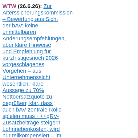
WTW
(26.6.26):
Zur
Alterssicherungskommission
– Bewertung aus Sicht
der bAV:
keine
u
nmittelbare
n
Änderungsempfehlungen,
aber klare Hinweise
und Empfehlung für
kurzfristig
es
noch 2026
vorgeschlagenes
Vorgehen –
a
us
Unternehmenssicht
wesentlic
h
: klare
Aussage
zu
70%
Nettoersatzquote zu
begrüßen;
klar,
dass
auch b
AV zentrale Rolle
spielen muss
+++
gRV-
Zusatzb
eiträge steigern
Lohnnebenkosten,
wird
nur t
eilkompensiert – im