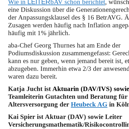
Wie in
LEITER
bAV
schon berichtet
, wünsch
eine Diskussion über die Generationengerecht
der Anpassungsklausel des § 16 BetrAVG. Ä
Zusagen werden häufig nach Inflation angepa
häufig mit 1% jährlich.
aba-Chef Georg Thurnes hat am Ende der
Podiumsdiskussion zusammengefasst: Gerech
kann es nur geben, wenn jemand bereit ist, e
abzugeben. Immerhin etwa 2/3 der anwesen
waren dazu bereit.
Katja Jucht ist
Akt
uarin (DAV/IVS) sowi
Teamleiterin
Gutachten und Beratung für b
Altersversorgung der
Heubeck AG
in Köl
Kai Spier ist Aktuar (DAV) sowie Leiter
Versicherungsmathematik/Risikocontrolli