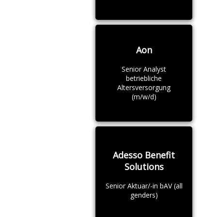
Aon
Senior Analyst
betriebliche
Altersversorgung
(m/w/d)
Adesso Benefit
Solutions
Senior Aktuar/-in bAV (all
genders)