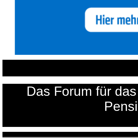
Zum
Inhalt
springen
Das Forum für das 
Pens