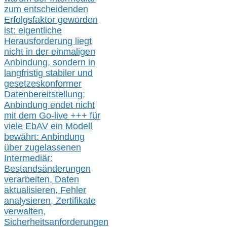
zum entscheidenden
Erfolgsfaktor geworden
ist: eigentliche
Herausforderung liegt
nicht in der einmaligen
Anbindung, sondern in
langfristig stabile
r
und
gesetzeskonforme
r
Datenbereitstellung;
Anbindung endet nicht
mit dem Go-live
+++
für
viele EbAV ein Modell
bewährt: Anbindung
über zugelassenen
Intermediär:
Bestandsänderungen
verarbeite
n
, Daten
aktualisier
en,
Fehler
analysier
en
, Zertifikate
verwalte
n
,
Sicherheitsanforderungen