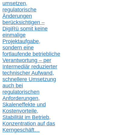
umsetz
en,
regulatorische
Änderungen
berücksichtigen –
DigiRü somit keine
einmalige
Projektaufgabe,
sondern eine
fortlaufende betriebliche
Verantwortung –
per
Intermediär redu
zierter
technischer Aufwand,
s
chnellere Umsetzung
auch
bei
regulatorischen
Anforderungen,
Skaleneffekte und
Kostenvorteile,
Stabilität im Betrieb,
Konzentration auf das
Kerngeschäft…