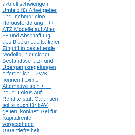
aktuell schwierigen
Umfeld für Arbeitgeber
und -nehmer eine
Herausforderung
+++
ATZ-M
odelle auf Alter
58 und Abschaffung
des Blockmodells: tiefer
Eingriff in bestehende
Modelle,
hier
siche
r
Bestandsschutz- und
Übergangsregelungen
erforderlich –
ZWK
können
flexible
Alternative
sein
+++
neuer
Fokus auf
Rendite
statt
Garantien
sollte
auch für bAV
gelten, k
onkret:
Bei
für
Kapitalrente
vorgesehene
Garantiefreiheit