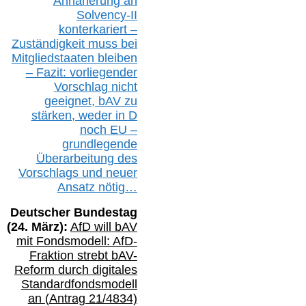
Annäherung an
Solvency-II
konterkariert –
Zuständigkeit
muss bei
Mitgliedstaaten
bleiben
– Fazit:
vorliegende
r
Vorschlag nicht
geeignet,
bAV
zu
stärken, weder in D
noch EU –
g
rundlegende
Überarbeitung des
Vorschlags
und
neue
r
Ansatz
nötig…
Deutscher Bundestag
(
24
. März):
AfD will b
AV
mit Fondsmodell: AfD-
Fraktion strebt
bAV-
Reform durch digitales
Standardfondsmodell
an
(
Antrag 21/4834)