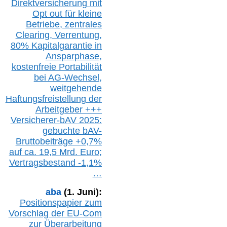
Direktversicherung
mit
Opt out
für kleine
Betriebe,
z
entrale
s
Clearing,
Verrentung,
80% Kapitalgarantie in
Ansparphase,
k
ostenfreie Portabilität
bei A
G-We
chsel,
w
eitgehende
Haftungsfreistellung der
Arbeitgeber +++
Versicherer-bAV
2025:
gebuchte
bAV-
Bruttobeiträge
+
0,7%
auf
ca.
19,5 M
rd.
Euro;
Vertragsbestand -1,1%
…
aba
(1. Juni):
Positionspapier zum
Vorschlag der EU-Com
zur Überarbeitung