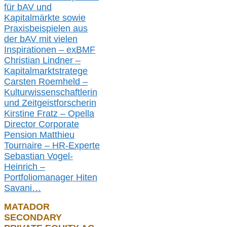
für bAV und
Kapitalmärkte
sowie
Praxisbeispielen aus
der bAV
mit
vielen
Inspirationen –
exBMF
Christian Lindner –
Kapitalmarktstratege
Carsten Roemheld –
Kulturwissenschaftlerin
und Zeitgeistforscherin
Kirstine Fratz – Opella
Director Corporate
Pension Matthieu
Tournaire – HR-Experte
Sebastian Vogel-
Heinrich –
Portfoliomanager Hiten
Savani
…
MATADOR
SECONDARY