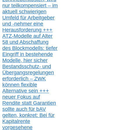
nur t
eilkompensiert – im
aktuell schwierigen
Umfeld für Arbeitgeber
und -nehmer eine
Herausforderung
+++
ATZ-M
odelle auf Alter
58 und Abschaffung
des Blockmodells: tiefer
Eingriff in bestehende
Modelle,
hier
siche
r
Bestandsschutz- und
Übergangsregelungen
erforderlich –
ZWK
können
flexible
Alternative
sein
+++
neuer
Fokus auf
Rendite
statt
Garantien
sollte
auch für bAV
gelten, k
onkret:
Bei
für
Kapitalrente
vorgesehene