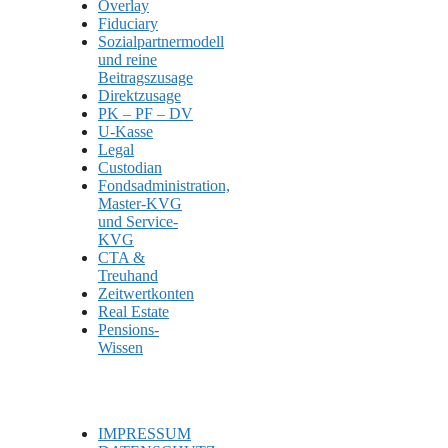
Overlay
Fiduciary
Sozialpartnermodell
und reine
Beitragszusage
Direktzusage
PK – PF – DV
U-Kasse
Legal
Custodian
Fondsadministration,
Master-KVG
und Service-
KVG
CTA &
Treuhand
Zeitwertkonten
Real Estate
Pensions-
Wissen
IMPRESSUM