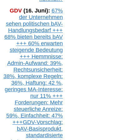
GDV
(16. Juni):
67%
der Unternehmen
sehen politischen
bAV-
Handlungsbedarf
+++
68% bieten bereits bAV
+++ 60% erwarten
steigende
Bedeutung
+++ Hemmnisse:
Admin-A
ufwand: 39%,
Rechtsunsicherheit:
38%,
k
omplexe Regeln:
36%,
H
aftung: 42 %,
g
eringes M
A-I
nteresse:
nur 11% +++
Forderungen: Mehr
steuerliche Anreize:
59%, Einfach
heit:
47%
+++
GDV-Vorschlag:
bAV-Basisprodukt,
s
tandardisierte