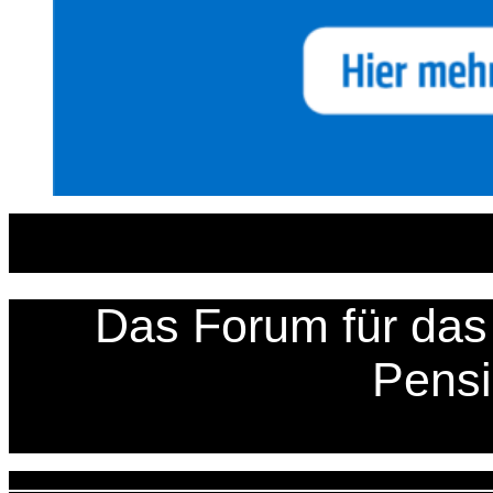
Zum
Inhalt
springen
Das Forum für das 
Pens