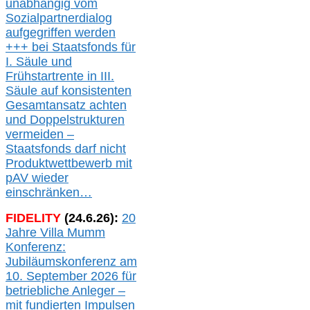
unabhängig vom
Sozialpartnerdialog
aufgegriffen werden
+++ bei
Staatsfonds für
I.
Säule
und
Frühstartrente in
III.
Säule auf konsistenten
Gesamtansatz achte
n
und Doppelstrukturen
verme
i
den –
Staatsfonds
darf nicht
Produktwettbewerb
mit
pAV
wieder
einschränken…
FIDELITY
(
24
.
6
.2
6
):
20
Jahre Villa Mumm
Konferenz:
Jubiläumskonferenz am
10. September 2026 für
betriebliche Anleger –
mit fundierten Impulsen