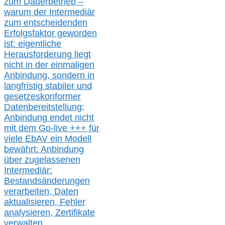
zum Dauerbetrieb –
warum der Intermediär
zum entscheidenden
Erfolgsfaktor geworden
ist: eigentliche
Herausforderung liegt
nicht in der einmaligen
Anbindung, sondern in
langfristig stabile
r
und
gesetzeskonforme
r
Datenbereitstellung;
Anbindung endet nicht
mit dem Go-live
+++
für
viele EbAV ein Modell
bewährt: Anbindung
über zugelassenen
Intermediär:
Bestandsänderungen
verarbeite
n
, Daten
aktualisier
en,
Fehler
analysier
en
, Zertifikate
verwalte
n
,