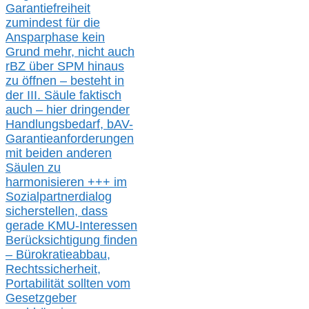
Garantiefreiheit
zumindest für die
Ansparphase
kein
Grund mehr
, nicht auch
r
BZ
über S
PM
hinaus
zu öffnen –
besteht in
der III.
Säule
faktisch
auch – hier
dringender
Handlungsbedarf,
bAV-
Garantieanforderungen
mit beiden anderen
Säulen zu
harmonisieren
+++ im
Sozialpartnerdialog
s
icher
stellen,
dass
gerade
KMU-
Interessen
Berücksichtigung finden
– Bürokratieabbau,
Rechtssicherheit,
Portabilität sollten vom
Gesetzgeber