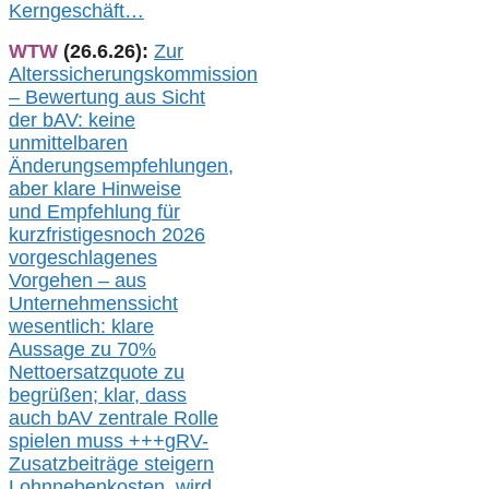
Kerngeschäft…
WTW
(26.6.26):
Zur
Alterssicherungskommission
– Bewertung aus Sicht
der bAV:
keine
u
nmittelbare
n
Änderungsempfehlungen,
aber klare Hinweise
und Empfehlung für
kurzfristig
es
noch 2026
vorgeschlagenes
Vorgehen –
a
us
Unternehmenssicht
wesentlic
h
: klare
Aussage
zu
70%
Nettoersatzquote zu
begrüßen;
klar,
dass
auch b
AV zentrale Rolle
spielen muss
+++
gRV-
Zusatzb
eiträge steigern
Lohnnebenkosten,
wird