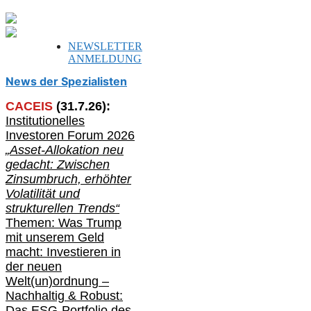
NEWSLETTER
ANMELDUNG
News der Spezialisten
CACEIS
(
31
.
7
.2
6
):
Institutionelle
s
Investoren Forum 2026
„Asset-Allokation neu
gedacht: Zwischen
Zinsumbruch, erhöhter
Volatilität und
strukturellen Trends“
Themen: Was Trump
mit unserem Geld
macht: Investieren in
der neuen
Welt(un)ordnung –
Nachhaltig & Robust:
Das ESG-Portfolio des