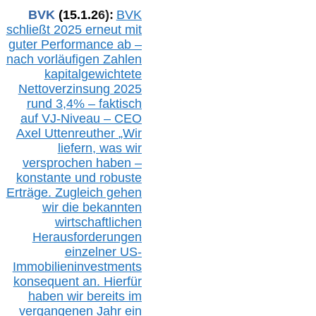
BVK
(1
5
.
1
.2
6
):
BVK
schließt 2025 erneut mit
guter Performance ab –
n
ach vorläufigen Zahlen
kapitalgewichtete
Nettoverzinsung 2025
rund 3,4% – faktisch
auf V
J-Niveau – CEO
Axel Uttenreuther
„Wir
liefern, was wir
versprochen haben –
konstante und robuste
Erträge. Zugleich gehen
wir die bekannten
wirtschaftlichen
Herausforderungen
einzelner US-
Immobilieninvestments
konsequent an. Hierfür
haben wir bereits im
vergangenen Jahr ein