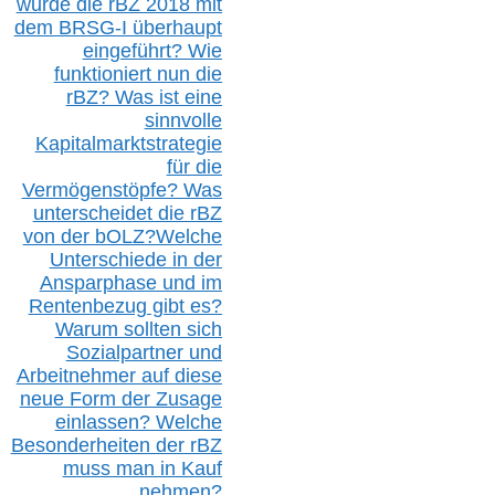
wurde die r
BZ
2018 mit
dem B
RSG-
I überhaupt
eingeführt? Wie
funktioniert nun die
r
BZ
? Was ist eine
sinnvolle
Kapitalmarktstrategie
für die
Vermögenstöpfe? Was
unterscheidet die r
BZ
von der b
OLZ
?
Welche
Unterschiede in der
Ansparphase
und im
Rentenbezug gibt es?
Warum sollten sich
Sozialpartner und
Arbeitnehmer auf diese
neue Form der Zusage
einlassen? Welche
Besonderheiten der rBZ
muss man in Kauf
nehmen?