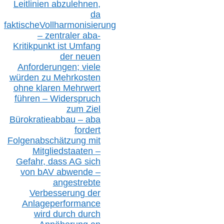
Leitlinien ab
zul
ehn
en,
da
faktisch
e
Vollharmonisierung
–
z
entraler
aba-
Kritikpunkt ist Umfang
der neuen
Anforderungen;
vi
ele
würden zu Mehrkosten
ohne klare
n
Mehrwert
führen –
Widerspruch
zum Ziel
Bürokratieabbau – aba
fordert
Folgenabschätzung
mit
Mitgliedstaaten –
Gefahr, dass AG sich
von bAV abwende –
angestrebte
Verbesserung der
Anlageperformance
wird durch durch