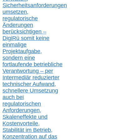
Sicherheitsanforderungen
umsetz
en,
regulatorische
Änderungen
berücksichtigen –
DigiRü somit keine
einmalige
Projektaufgabe,
sondern eine
fortlaufende betriebliche
Verantwortung –
per
Intermediär redu
zierter
technischer Aufwand,
s
chnellere Umsetzung
auch
bei
regulatorischen
Anforderungen,
Skaleneffekte und
Kostenvorteile,
Stabilität im Betrieb,
Konzentration auf das