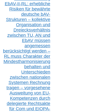
EbAV-II-RL: erhebliche
Risiken für bewährte
deutsche bAV-
Strukturen – kollektive
Organisation und
D
reiecksverhältnis
zwischen T
U, AN und
EbAV müssen
angemessen
berücksichtig
t werd
en –
RL muss
Charakter
d
er
Mindestharmonisierung
behalten
und
Unterschieden
zwischen nationalen
S
ystemen Rechnung
tragen – vorgesehene
Ausweitung von EU-
Kompetenzen durch
delegierte Rechtsakte
für Com
und EIOPA-