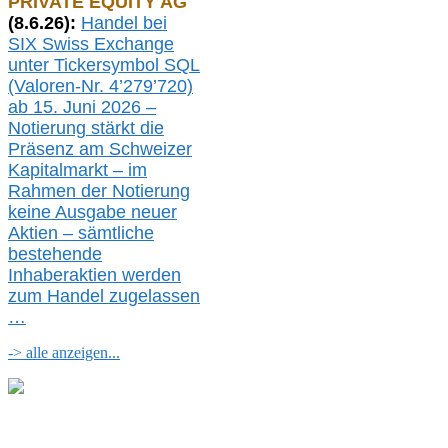
PRIVATE EQUITY AG
(
8
.
6.26
):
Handel bei
SIX Swiss Exchange
unter Tickersymbol SQL
(Valoren-Nr. 4’279’720)
ab 15. Juni 2026 –
Notierung
stärkt die
Präsenz am Schweizer
Kapitalmarkt –
i
m
Rahmen der
N
otierung
keine
Ausgabe
neue
r
Aktien – sämtliche
bestehende
Inhaberaktien werden
zum Handel zugelassen
…
-> alle anzeigen...