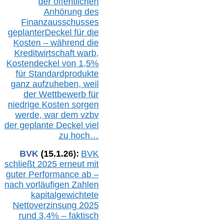
der öffentlichen
Anhörung des
Finanzausschusses
geplanterDeckel für die
Kosten – während die
Kreditwirtschaft warb,
Kostendeckel von 1,5%
für Standardprodukte
ganz aufzuheben, weil
der Wettbewerb für
niedrige Kosten sorgen
werde, war dem vzbv
der geplante Deckel viel
zu hoch…
BVK
(1
5
.
1
.2
6
):
BVK
schließt 2025 erneut mit
guter Performance ab –
n
ach vorläufigen Zahlen
kapitalgewichtete
Nettoverzinsung 2025
rund 3,4% – faktisch