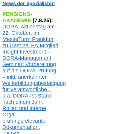
News der Spezialisten
PENSIONS-
AKADEMIE
(
7
.
8
.26):
DORA, A
ktionstag am
22. Oktober:
im
MesseTurm Frankfurt
zu
Gast bei
PA-
Mitglied
Insight Investment –
DORA-Management
Seminar: Vorbereitung
auf die DORA-Prüfung
– inkl. anerkannter
Weiterbildungsbestätigung
für Verantwortliche –
u.a.
DORA-Ist-Stand
nach einem Jahr,
Rollen und interne
Orga,
prüfungsrelevante
Dokumentation,
„DORA-