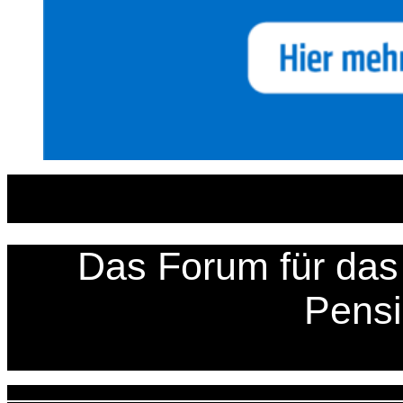
Zum
Inhalt
springen
Das Forum für das 
Pens