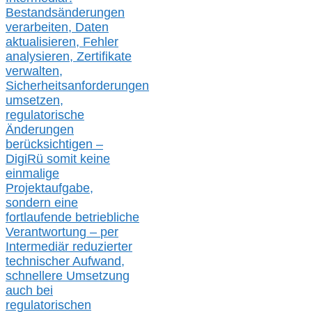
Bestandsänderungen
verarbeite
n
, Daten
aktualisier
en,
Fehler
analysier
en
, Zertifikate
verwalte
n
,
Sicherheitsanforderungen
umsetz
en,
regulatorische
Änderungen
berücksichtigen –
DigiRü somit keine
einmalige
Projektaufgabe,
sondern eine
fortlaufende betriebliche
Verantwortung –
per
Intermediär redu
zierter
technischer Aufwand,
s
chnellere Umsetzung
auch
bei
regulatorischen