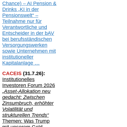
Chance) – AI Pension &
Drinks „KI in der
Pensionswelt“ –
Teilnahme nur für
Verantwortliche und
Entscheider in der bAV
bei berufsständischen
V
er
sorgungswerken
sowie Unternehmen mit
institutioneller
Kapitalanlage …
CACEIS
(
31
.
7
.2
6
):
Institutionelle
s
Investoren Forum 2026
„Asset-Allokation neu
gedacht: Zwischen
Zinsumbruch, erhöhter
Volatilität und
strukturellen Trends“
Themen: Was Trump