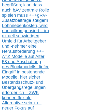
begrüßen;
klar,
dass
auch b
AV zentrale Rolle
spielen muss
+++
gRV-
Zusatzb
eiträge steigern
Lohnnebenkosten,
wird
nur t
eilkompensiert – im
aktuell schwierigen
Umfeld für Arbeitgeber
und -nehmer eine
Herausforderung
+++
ATZ-M
odelle auf Alter
58 und Abschaffung
des Blockmodells: tiefer
Eingriff in bestehende
Modelle,
hier
siche
r
Bestandsschutz- und
Übergangsregelungen
erforderlich –
ZWK
können
flexible
Alternative
sein
+++
neuer
Fokus auf