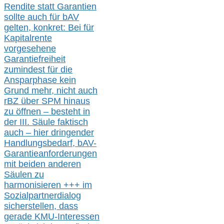
Rendite
statt
Garantien
sollte
auch für bAV
gelten, k
onkret:
Bei
für
Kapitalrente
vorgesehene
Garantiefreiheit
zumindest für die
Ansparphase
kein
Grund mehr
, nicht auch
r
BZ
über S
PM
hinaus
zu öffnen –
besteht in
der III.
Säule
faktisch
auch – hier
dringender
Handlungsbedarf,
bAV-
Garantieanforderungen
mit beiden anderen
Säulen zu
harmonisieren
+++ im
Sozialpartnerdialog
s
icher
stellen,
dass
gerade
KMU-
Interessen