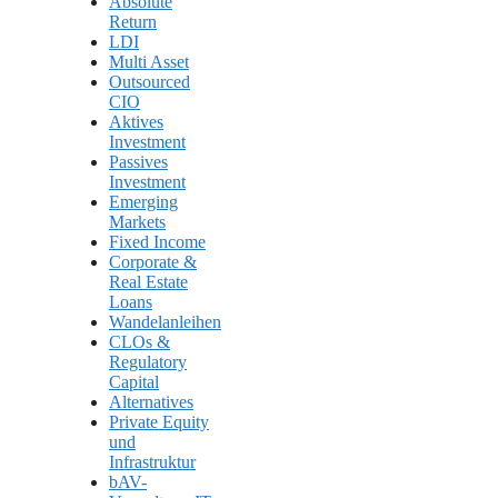
Absolute
Return
LDI
Multi Asset
Outsourced
CIO
Aktives
Investment
Passives
Investment
Emerging
Markets
Fixed Income
Corporate &
Real Estate
Loans
Wandelanleihen
CLOs &
Regulatory
Capital
Alternatives
Private Equity
und
Infrastruktur
bAV-