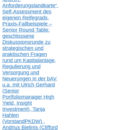
Anforderungslandkarte“,
Self-Assessment des
eigenen Reifegrads,
Praxis-
Fallbeispiele –
Senior Round Table:
geschlossene
Diskussionsrunde
zu
strategischen und
praktischen Fragen
rund um Kapitalanlage,
Regulierung und
Versorgung und
Neuerungen in der b
AV,
u.a. mit
Ulrich Gerhard
(Senior
Portfoliomanager High
Yield, Insight
Investment), Tanja
Hahlen
(Vorst
and
PKDW) ,
Andrius Bielinis (Clifford