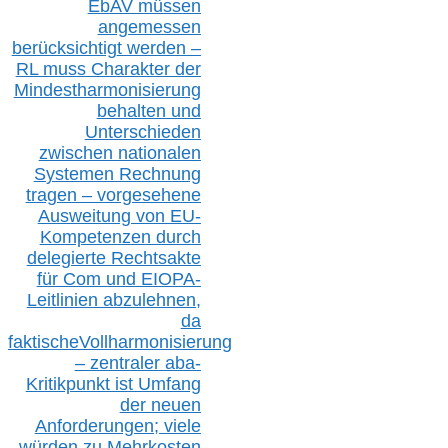
EbAV müssen
angemessen
berücksichtig
t werd
en –
RL muss
Charakter
d
er
Mindestharmonisierung
behalten
und
Unterschieden
zwischen nationalen
S
ystemen Rechnung
tragen – vorgesehene
Ausweitung von EU-
Kompetenzen durch
delegierte Rechtsakte
für Com
und EIOPA-
Leitlinien ab
zul
ehn
en,
da
faktisch
e
Vollharmonisierung
–
z
entraler
aba-
Kritikpunkt ist Umfang
der neuen
Anforderungen;
vi
ele
würden zu Mehrkosten