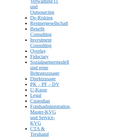
Verwaltung IT
und
Outsourcing
De-Risking
Rentnergesellschaft
Benefit
Consulting
Investment
Consulting
Overlay
Fiduciary
Sozialpartnermodell
und reine
Beitragszusage
Direktzusage
PK – PF – DV
U-Kasse
Legal
Custodian
Fondsadministration,
Master-KVG
und Service-
KVG
CTA &
Treuhand