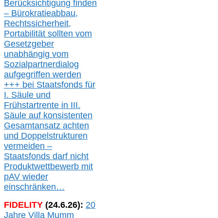
Berücksichtigung finden
– Bürokratieabbau,
Rechtssicherheit,
Portabilität sollten vom
Gesetzgeber
unabhängig vom
Sozialpartnerdialog
aufgegriffen werden
+++ bei
Staatsfonds für
I.
Säule
und
Frühstartrente in
III.
Säule auf konsistenten
Gesamtansatz achte
n
und Doppelstrukturen
verme
i
den –
Staatsfonds
darf nicht
Produktwettbewerb
mit
pAV
wieder
einschränken…
FIDELITY
(
24
.
6
.2
6
):
20
Jahre Villa Mumm