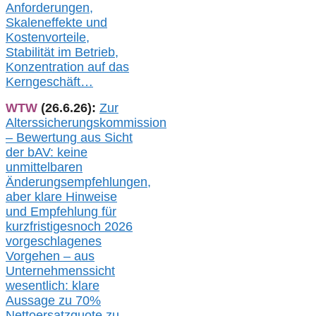
Anforderungen,
Skaleneffekte und
Kostenvorteile,
Stabilität im Betrieb,
Konzentration auf das
Kerngeschäft…
WTW
(26.6.26):
Zur
Alterssicherungskommission
– Bewertung aus Sicht
der bAV:
keine
u
nmittelbare
n
Änderungsempfehlungen,
aber klare Hinweise
und Empfehlung für
kurzfristig
es
noch 2026
vorgeschlagenes
Vorgehen –
a
us
Unternehmenssicht
wesentlic
h
: klare
Aussage
zu
70%
Nettoersatzquote zu