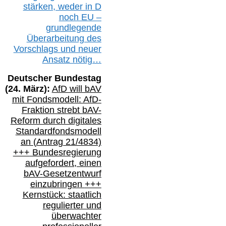
stärken, weder in D
noch EU –
g
rundlegende
Überarbeitung des
Vorschlags
und
neue
r
Ansatz
nötig…
Deutscher Bundestag
(
24
. März):
AfD will b
AV
mit Fondsmodell: AfD-
Fraktion strebt
bAV-
Reform durch digitales
Standardfondsmodell
an
(
Antrag 21/4834)
+++
Bundesregierung
aufgefordert, einen
bAV-
Gesetzentwurf
einzubringen
+++
Kernstück: staatlich
regulierter und
überwachter