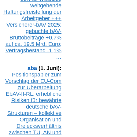
w
eitgehende
Haftungsfreistellung der
Arbeitgeber +++
Versicherer-bAV
2025:
gebuchte
bAV-
Bruttobeiträge
+
0,7%
auf
ca.
19,5 M
rd.
Euro;
Vertragsbestand -1,1%
…
aba
(1. Juni):
Positionspapier zum
Vorschlag der EU-Com
zur Überarbeitung
EbAV-II-RL: erhebliche
Risiken für bewährte
deutsche bAV-
Strukturen – kollektive
Organisation und
D
reiecksverhältnis
zwischen T
U, AN und