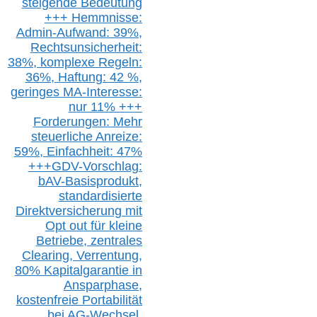
steigende
Bedeutung
+++ Hemmnisse:
Admin-A
ufwand: 39%,
Rechtsunsicherheit:
38%,
k
omplexe Regeln:
36%,
H
aftung: 42 %,
g
eringes M
A-I
nteresse:
nur 11% +++
Forderungen: Mehr
steuerliche Anreize:
59%, Einfach
heit:
47%
+++
GDV-Vorschlag:
bAV-Basisprodukt,
s
tandardisierte
Direktversicherung
mit
Opt out
für kleine
Betriebe,
z
entrale
s
Clearing,
Verrentung,
80% Kapitalgarantie in
Ansparphase,
k
ostenfreie Portabilität
bei A
G-We
chsel,