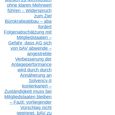
ohne klare
n
Mehrwert
führen –
Widerspruch
zum Ziel
Bürokratieabbau – aba
fordert
Folgenabschätzung
mit
Mitgliedstaaten –
Gefahr, dass AG sich
von bAV abwende –
angestrebte
Verbesserung der
Anlageperformance
wird durch durch
Annäherung an
Solvency-II
konterkariert –
Zuständigkeit
muss bei
Mitgliedstaaten
bleiben
– Fazit:
vorliegende
r
Vorschlag nicht
geeignet,
bAV
zu