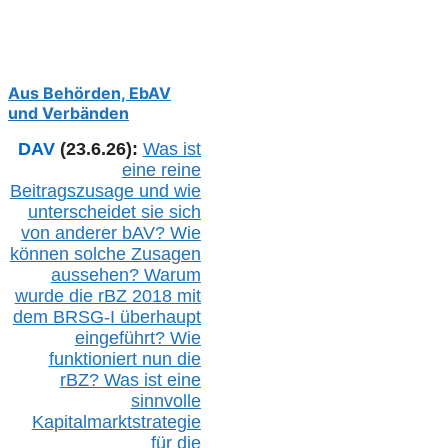
Aus Behörden, EbAV
und Verbänden
DAV
(23.6.26):
Was ist
eine reine
Beitragszusage und wie
unterscheidet sie sich
von anderer b
AV
? Wie
können solche Zusagen
aussehen? Warum
wurde die r
BZ
2018 mit
dem B
RSG-
I überhaupt
eingeführt? Wie
funktioniert nun die
r
BZ
? Was ist eine
sinnvolle
Kapitalmarktstrategie
für die