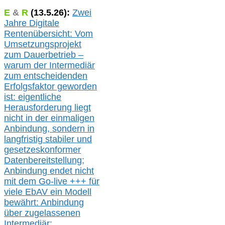
E
&
R
(
13.5.
26):
Zwei
Jahre Digitale
Rentenübersicht: Vom
Umsetzungsprojekt
zum Dauerbetrieb –
warum der Intermediär
zum entscheidenden
Erfolgsfaktor geworden
ist: eigentliche
Herausforderung liegt
nicht in der einmaligen
Anbindung, sondern in
langfristig stabile
r
und
gesetzeskonforme
r
Datenbereitstellung;
Anbindung endet nicht
mit dem Go-live
+++
für
viele EbAV ein Modell
bewährt: Anbindung
über zugelassenen
Intermediär: