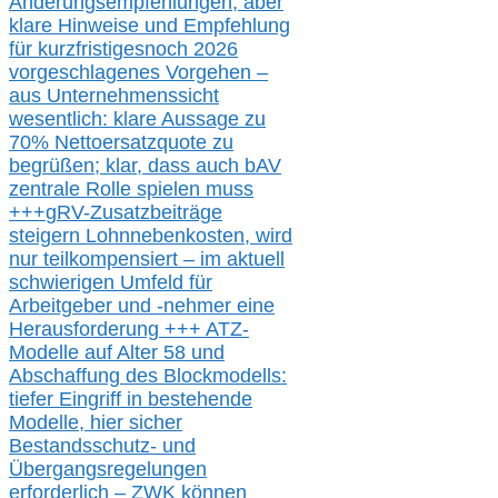
Änderungsempfehlungen, aber
klare Hinweise und Empfehlung
für kurzfristig
es
noch 2026
vorgeschlagenes Vorgehen –
a
us Unternehmenssicht
wesentlic
h
: klare Aussage
zu
70% Nettoersatzquote zu
begrüßen;
klar,
dass
auch b
AV
zentrale Rolle spielen muss
+++
gRV-Zusatzb
eiträge
steigern Lohnnebenkosten,
wird
nur t
eilkompensiert – im aktuell
schwierigen Umfeld für
Arbeitgeber und -nehmer eine
Herausforderung
+++
ATZ-
M
odelle auf Alter 58 und
Abschaffung des Blockmodells:
tiefer Eingriff in bestehende
Modelle,
hier
siche
r
Bestandsschutz- und
Übergangsregelungen
erforderlich –
ZWK können