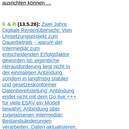
ausrichten können …
E
&
R
(
13.5.
26):
Zwei Jahre
Digitale Rentenübersicht: Vom
Umsetzungsprojekt zum
Dauerbetrieb – warum der
Intermediär zum
entscheidenden Erfolgsfaktor
geworden ist: eigentliche
Herausforderung liegt nicht in
der einmaligen Anbindung,
sondern in langfristig stabile
r
und gesetzeskonforme
r
Datenbereitstellung; Anbindung
endet nicht mit dem Go-live
+++
für
viele EbAV ein Modell
bewährt: Anbindung über
zugelassenen Intermediär:
Bestandsänderungen
verarbeite
n
, Daten aktualisier
en,