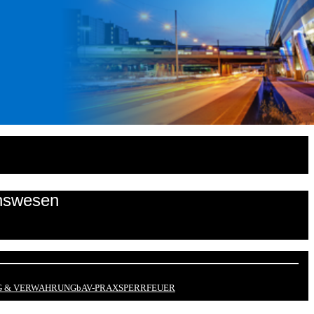
onswesen
 & VERWAHRUNG
bAV-PRAX
SPERRFEUER