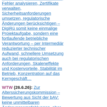
Fehler analysier
en
, Zertifikate
verwalte
n
,
Sicherheitsanforderungen
umsetz
en,
regulatorische
Änderungen berücksichtigen –
DigiRü somit keine einmalige
Projektaufgabe, sondern eine
fortlaufende betriebliche
Verantwortung –
per Intermediär
redu
zierter technischer
Aufwand,
s
chnellere Umsetzung
auch
bei regulatorischen
Anforderungen, Skaleneffekte
und Kostenvorteile, Stabilität im
Betrieb, Konzentration auf das
Kerngeschäft…
WTW
(26.6.26):
Zur
Alterssicherungskommission –
Bewertung aus Sicht der bAV:
keine u
nmittelbare
n