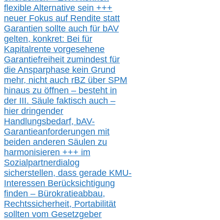
flexible Alternative
sein
+++
neuer
Fokus auf Rendite
statt
Garantien
sollte
auch für bAV
gelten, k
onkret:
Bei
für
Kapitalrente vorgesehene
Garantiefreiheit zumindest für
die Ansparphase
kein Grund
mehr
, nicht auch
r
BZ
über S
PM
hinaus zu öffnen –
besteht in
der III.
Säule
faktisch auch –
hier
dringender
Handlungsbedarf,
bAV-
Garantieanforderungen mit
beiden anderen Säulen zu
harmonisieren
+++ im
Sozialpartnerdialog
s
icher
stellen,
dass gerade
KMU-
Interessen Berücksichtigung
finden – Bürokratieabbau,
Rechtssicherheit, Portabilität
sollten vom Gesetzgeber