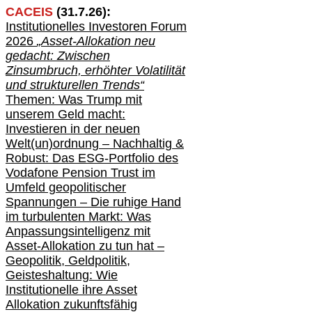
CACEIS
(
31
.
7
.2
6
):
Institutionelle
s
Investoren Forum
2026
„Asset-Allokation neu
gedacht: Zwischen
Zinsumbruch, erhöhter Volatilität
und strukturellen Trends“
Themen: Was Trump mit
unserem Geld macht:
Investieren in der neuen
Welt(un)ordnung – Nachhaltig &
Robust: Das ESG-Portfolio des
Vodafone Pension Trust im
Umfeld geopolitischer
Spannungen – Die ruhige Hand
im turbulenten Markt: Was
Anpassungsintelligenz mit
Asset-Allokation zu tun hat –
Geopolitik,
Geldpolitik,
Geisteshaltung: Wie
Institutionelle ihre Asset
Allokation zukunftsfähig