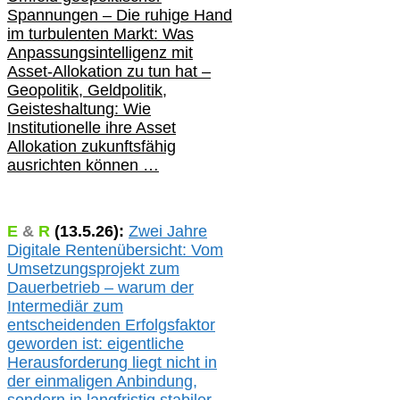
Spannungen – Die ruhige Hand
im turbulenten Markt: Was
Anpassungsintelligenz mit
Asset-Allokation zu tun hat –
Geopolitik,
Geldpolitik,
Geisteshaltung: Wie
Institutionelle ihre Asset
Allokation zukunftsfähig
ausrichten können …
E
&
R
(
13.5.
26):
Zwei Jahre
Digitale Rentenübersicht: Vom
Umsetzungsprojekt zum
Dauerbetrieb – warum der
Intermediär zum
entscheidenden Erfolgsfaktor
geworden ist: eigentliche
Herausforderung liegt nicht in
der einmaligen Anbindung,