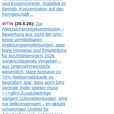
und Kostenvorteile, Stabilität im
Betrieb, Konzentration auf das
Kerngeschäft…
WTW
(26.6.26):
Zur
Alterssicherungskommission –
Bewertung aus Sicht der bAV:
keine u
nmittelbare
n
Änderungsempfehlungen, aber
klare Hinweise und Empfehlung
für kurzfristig
es
noch 2026
vorgeschlagenes Vorgehen –
a
us Unternehmenssicht
wesentlic
h
: klare Aussage
zu
70% Nettoersatzquote zu
begrüßen;
klar,
dass
auch b
AV
zentrale Rolle spielen muss
+++
gRV-Zusatzb
eiträge
steigern Lohnnebenkosten,
wird
nur t
eilkompensiert – im aktuell
schwierigen Umfeld für