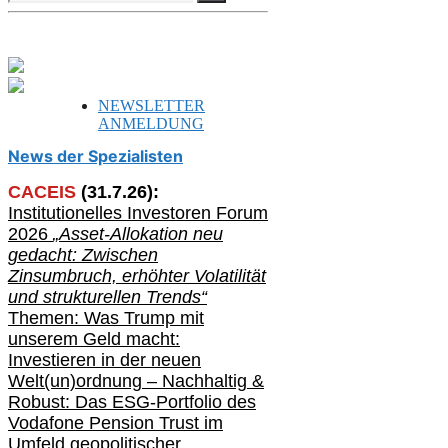
nach:
NEWSLETTER
ANMELDUNG
News der Spezialisten
CACEIS
(
31
.
7
.2
6
):
Institutionelle
s
Investoren Forum
2026
„Asset-Allokation neu
gedacht: Zwischen
Zinsumbruch, erhöhter Volatilität
und strukturellen Trends“
Themen: Was Trump mit
unserem Geld macht:
Investieren in der neuen
Welt(un)ordnung – Nachhaltig &
Robust: Das ESG-Portfolio des
Vodafone Pension Trust im
Umfeld geopolitischer