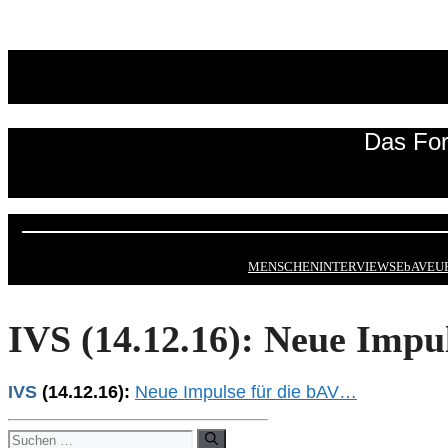
Zum
Inhalt
springen
Das For
MENSCHEN
INTERVIEWS
EbAV
EU
IVS (14.12.16): Neue Impu
IVS
(14.12.16):
Neue Impulse für die bAV…
Suchen