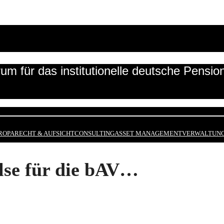
um für das institutionelle deutsche Pensi
ROPA
RECHT & AUFSICHT
CONSULTING
ASSET MANAGEMENT
VERWALTUNG
lse für die bAV…