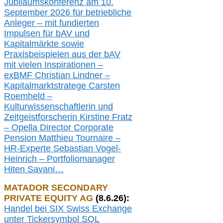
Jubiläumskonferenz am 10.
September 2026 für betriebliche
Anleger – mit fundierten
Impulsen für bAV und
Kapitalmärkte
sowie
Praxisbeispielen aus der bAV
mit
vielen Inspirationen –
exBMF
Christian Lindner –
Kapitalmarktstratege Carsten
Roemheld –
Kulturwissenschaftlerin und
Zeitgeistforscherin Kirstine Fratz
– Opella Director Corporate
Pension Matthieu Tournaire –
HR-Experte Sebastian Vogel-
Heinrich –
Portfoliomanager
Hiten Savani
…
MATADOR SECONDARY
PRIVATE EQUITY AG
(
8
.
6.26
):
Handel bei SIX Swiss Exchange
unter Tickersymbol SQL