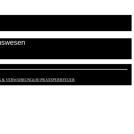
onswesen
 & VERWAHRUNG
bAV-PRAX
SPERRFEUER