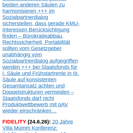
beiden anderen Säulen zu
harmonisieren
+++ im
Sozialpartnerdialog
s
icher
stellen,
dass gerade
KMU-
Interessen Berücksichtigung
finden – Bürokratieabbau,
Rechtssicherheit, Portabilität
sollten vom Gesetzgeber
unabhängig vom
Sozialpartnerdialog aufgegriffen
werden
+++ bei
Staatsfonds für
I.
Säule
und
Frühstartrente in
III.
Säule auf konsistenten
Gesamtansatz achte
n
und
Doppelstrukturen verme
i
den –
Staatsfonds
darf nicht
Produktwettbewerb
mit pAV
wieder einschränken…
FIDELITY
(
24
.
6
.2
6
):
20 Jahre
Villa Mumm Konferenz: