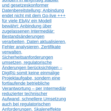
sondern in langfristig stabile
r
und gesetzeskonforme
r
Datenbereitstellung; Anbindung
endet nicht mit dem Go-live
+++
für
viele EbAV ein Modell
bewährt: Anbindung über
zugelassenen Intermediär:
Bestandsänderungen
verarbeite
n
, Daten aktualisier
en,
Fehler analysier
en
, Zertifikate
verwalte
n
,
Sicherheitsanforderungen
umsetz
en,
regulatorische
Änderungen berücksichtigen –
DigiRü somit keine einmalige
Projektaufgabe, sondern eine
fortlaufende betriebliche
Verantwortung –
per Intermediär
redu
zierter technischer
Aufwand,
s
chnellere Umsetzung
auch
bei regulatorischen
Anforderungen, Skaleneffekte