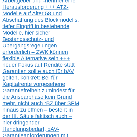
Arbeitgeber und -nehmer eine
Herausforderung
+++
ATZ-
M
odelle auf Alter 58 und
Abschaffung des Blockmodells:
tiefer Eingriff in bestehende
Modelle,
hier
siche
r
Bestandsschutz- und
Übergangsregelungen
erforderlich –
ZWK können
flexible Alternative
sein
+++
neuer
Fokus auf Rendite
statt
Garantien
sollte
auch für bAV
gelten, k
onkret:
Bei
für
Kapitalrente vorgesehene
Garantiefreiheit zumindest für
die Ansparphase
kein Grund
mehr
, nicht auch
r
BZ
über S
PM
hinaus zu öffnen –
besteht in
der III.
Säule
faktisch auch –
hier
dringender
Handlungsbedarf,
bAV-
Garantieanforderungen mit