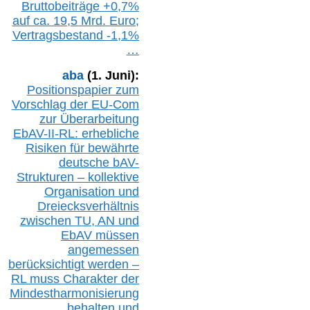
Bruttobeiträge
+
0,7%
auf
ca.
19,5 M
rd.
Euro;
Vertragsbestand -1,1%
…
aba
(1. Juni):
Positionspapier zum
Vorschlag der EU-Com
zur Überarbeitung
EbAV-II-RL: erhebliche
Risiken für bewährte
deutsche bAV-
Strukturen – kollektive
Organisation und
D
reiecksverhältnis
zwischen T
U, AN und
EbAV müssen
angemessen
berücksichtig
t werd
en –
RL muss
Charakter
d
er
Mindestharmonisierung
behalten
und