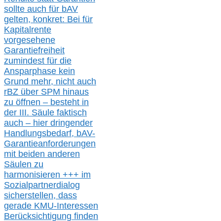
sollte
auch für bAV
gelten, k
onkret:
Bei
für
Kapitalrente
vorgesehene
Garantiefreiheit
zumindest für die
Ansparphase
kein
Grund mehr
, nicht auch
r
BZ
über S
PM
hinaus
zu öffnen –
besteht in
der III.
Säule
faktisch
auch – hier
dringender
Handlungsbedarf,
bAV-
Garantieanforderungen
mit beiden anderen
Säulen zu
harmonisieren
+++ im
Sozialpartnerdialog
s
icher
stellen,
dass
gerade
KMU-
Interessen
Berücksichtigung finden