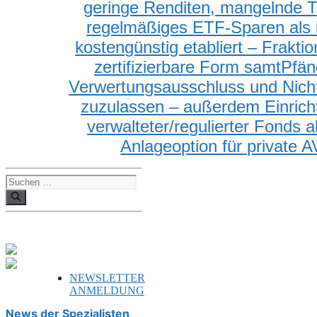
geringe Renditen, mangelnde 
regelmäßige
s
ETF-S
paren als b
kostengünstig etabliert – Fraktio
zertifizierbare Form
samt
Pfän
Verwertungsausschluss und Nicht
zuzulassen –
a
ußerdem Einricht
verwalteter/
regulierter
Fonds al
Anlageoption für private A
Suchen
nach:
NEWSLETTER
ANMELDUNG
News der Spezialisten