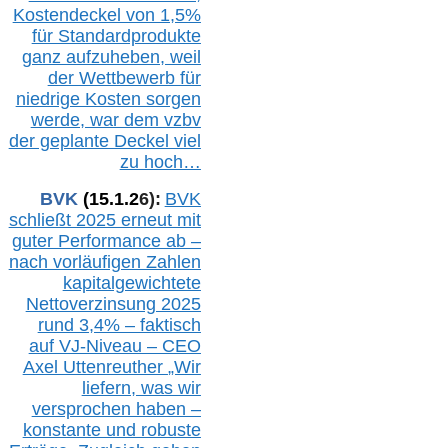
Kostendeckel von 1,5%
für Standardprodukte
ganz aufzuheben, weil
der Wettbewerb für
niedrige Kosten sorgen
werde, war dem vzbv
der geplante Deckel viel
zu hoch…
BVK
(1
5
.
1
.2
6
):
BVK
schließt 2025 erneut mit
guter Performance ab –
n
ach vorläufigen Zahlen
kapitalgewichtete
Nettoverzinsung 2025
rund 3,4% – faktisch
auf V
J-Niveau – CEO
Axel Uttenreuther
„Wir
liefern, was wir
versprochen haben –
konstante und robuste