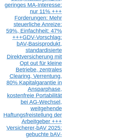
g
eringes M
A-I
nteresse:
nur 11% +++
Forderungen: Mehr
steuerliche Anreize:
59%, Einfach
heit:
47%
+++
GDV-Vorschlag:
bAV-Basisprodukt,
s
tandardisierte
Direktversicherung
mit
Opt out
für kleine
Betriebe,
z
entrale
s
Clearing,
Verrentung,
80% Kapitalgarantie in
Ansparphase,
k
ostenfreie Portabilität
bei A
G-We
chsel,
w
eitgehende
Haftungsfreistellung der
Arbeitgeber +++
Versicherer-bAV
2025:
gebuchte
bAV-