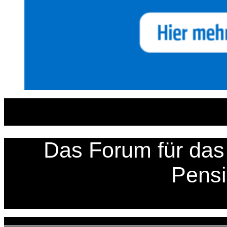
Zum
Inhalt
springen
Das Forum für das 
Pens