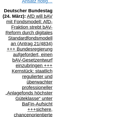
Ansatz
nötig…
Deutscher Bundestag
(
24
. März):
AfD will b
AV
mit Fondsmodell: AfD-
Fraktion strebt
bAV-
Reform durch digitales
Standardfondsmodell
an
(
Antrag 21/4834)
+++
Bundesregierung
aufgefordert, einen
bAV-
Gesetzentwurf
einzubringen
+++
Kernstück: staatlich
regulierter und
überwachter
professioneller
„Anlagefonds höchster
Güteklasse“
unter
BaFin-
Aufsicht
+++
sichere,
chancenorientierte