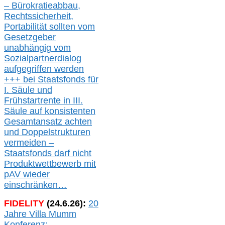
– Bürokratieabbau,
Rechtssicherheit,
Portabilität sollten vom
Gesetzgeber
unabhängig vom
Sozialpartnerdialog
aufgegriffen werden
+++ bei
Staatsfonds für
I.
Säule
und
Frühstartrente in
III.
Säule auf konsistenten
Gesamtansatz achte
n
und Doppelstrukturen
verme
i
den –
Staatsfonds
darf nicht
Produktwettbewerb
mit
pAV
wieder
einschränken…
FIDELITY
(
24
.
6
.2
6
):
20
Jahre Villa Mumm
Konferenz: