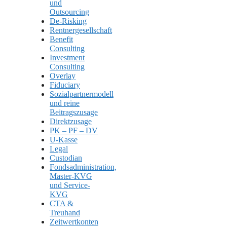
und
Outsourcing
De-Risking
Rentnergesellschaft
Benefit
Consulting
Investment
Consulting
Overlay
Fiduciary
Sozialpartnermodell
und reine
Beitragszusage
Direktzusage
PK – PF – DV
U-Kasse
Legal
Custodian
Fondsadministration,
Master-KVG
und Service-
KVG
CTA &
Treuhand
Zeitwertkonten