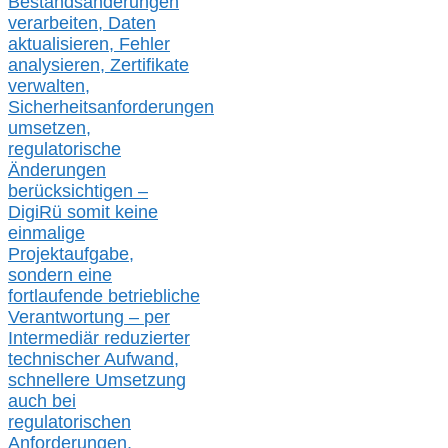
Bestandsänderungen
verarbeite
n
, Daten
aktualisier
en,
Fehler
analysier
en
, Zertifikate
verwalte
n
,
Sicherheitsanforderungen
umsetz
en,
regulatorische
Änderungen
berücksichtigen –
DigiRü somit keine
einmalige
Projektaufgabe,
sondern eine
fortlaufende betriebliche
Verantwortung –
per
Intermediär redu
zierter
technischer Aufwand,
s
chnellere Umsetzung
auch
bei
regulatorischen
Anforderungen,