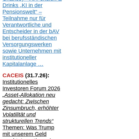
Drinks „KI in der
Pensionswelt“ –
Teilnahme nur für
Verantwortliche und
Entscheider in der bAV
bei berufsständischen
V
er
sorgungswerken
sowie Unternehmen mit
institutioneller
Kapitalanlage …
CACEIS
(
31
.
7
.2
6
):
Institutionelle
s
Investoren Forum 2026
„Asset-Allokation neu
gedacht: Zwischen
Zinsumbruch, erhöhter
Volatilität und
strukturellen Trends“
Themen: Was Trump
mit unserem Geld