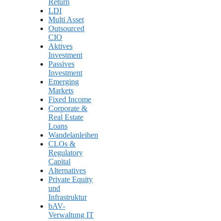
Return
LDI
Multi Asset
Outsourced
CIO
Aktives
Investment
Passives
Investment
Emerging
Markets
Fixed Income
Corporate &
Real Estate
Loans
Wandelanleihen
CLOs &
Regulatory
Capital
Alternatives
Private Equity
und
Infrastruktur
bAV-
Verwaltung IT