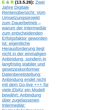
E
&
R
(
13.5.
26):
Zwei
Jahre Digitale
Rentenübersicht: Vom
Umsetzungsprojekt
zum Dauerbetrieb –
warum der Intermediär
zum entscheidenden
Erfolgsfaktor geworden
ist: eigentliche
Herausforderung liegt
nicht in der einmaligen
Anbindung, sondern in
langfristig stabile
r
und
gesetzeskonforme
r
Datenbereitstellung;
Anbindung endet nicht
mit dem Go-live
+++
für
viele EbAV ein Modell
bewährt: Anbindung
über zugelassenen
Intermediär: