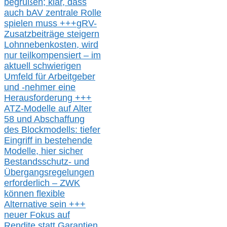
begrüßen;
klar,
dass
auch b
AV zentrale Rolle
spielen muss
+++
gRV-
Zusatzb
eiträge steigern
Lohnnebenkosten,
wird
nur t
eilkompensiert – im
aktuell schwierigen
Umfeld für Arbeitgeber
und -nehmer eine
Herausforderung
+++
ATZ-M
odelle auf Alter
58 und Abschaffung
des Blockmodells: tiefer
Eingriff in bestehende
Modelle,
hier
siche
r
Bestandsschutz- und
Übergangsregelungen
erforderlich –
ZWK
können
flexible
Alternative
sein
+++
neuer
Fokus auf
Rendite
statt
Garantien