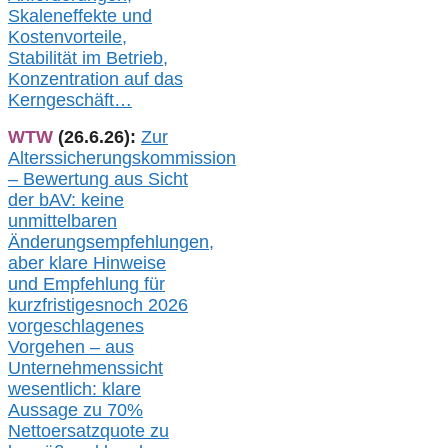
Skaleneffekte und
Kostenvorteile,
Stabilität im Betrieb,
Konzentration auf das
Kerngeschäft…
WTW
(26.6.26):
Zur
Alterssicherungskommission
– Bewertung aus Sicht
der bAV:
keine
u
nmittelbare
n
Änderungsempfehlungen,
aber klare Hinweise
und Empfehlung für
kurzfristig
es
noch 2026
vorgeschlagenes
Vorgehen –
a
us
Unternehmenssicht
wesentlic
h
: klare
Aussage
zu
70%
Nettoersatzquote zu