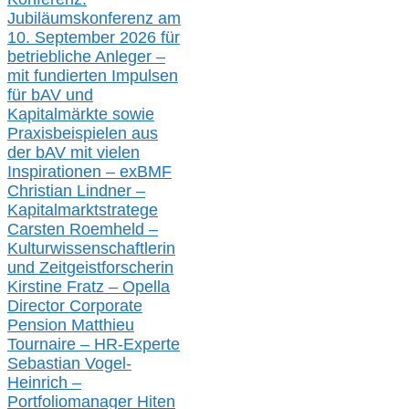
Jubiläumskonferenz am
10. September 2026 für
betriebliche Anleger –
mit fundierten Impulsen
für bAV und
Kapitalmärkte
sowie
Praxisbeispielen aus
der bAV
mit
vielen
Inspirationen –
exBMF
Christian Lindner –
Kapitalmarktstratege
Carsten Roemheld –
Kulturwissenschaftlerin
und Zeitgeistforscherin
Kirstine Fratz – Opella
Director Corporate
Pension Matthieu
Tournaire – HR-Experte
Sebastian Vogel-
Heinrich –
Portfoliomanager Hiten