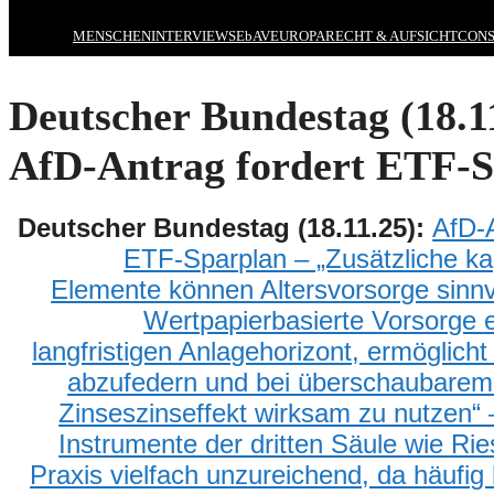
MENSCHEN
INTERVIEWS
EbAV
EUROPA
RECHT & AUFSICHT
CONS
Deutscher Bundestag (18.1
AfD-Antrag fordert ETF-
Deutscher Bundestag (18.11.25):
AfD-
ETF-Sparplan – „Zusätzliche ka
Elemente können Altersvorsorge sinnv
W
ertpapierbasierte Vorsorge 
langfristigen Anlagehorizont, ermöglicht
abzufedern und bei überschaubarem 
Zinseszinseffekt wirksam zu nutzen“
Instrumente der dritten Säule
wie
Rie
Praxis vielfach unzureichend, da häufig