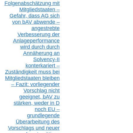
Folgenabschätzung
mit
Mitgliedstaaten –
Gefahr, dass AG sich
von bAV abwende –
angestrebte
Verbesserung der
Anlageperformance
wird durch durch
Annäherung an
Solvency-II
konterkariert –
Zuständigkeit
muss bei
Mitgliedstaaten
bleiben
– Fazit:
vorliegende
r
Vorschlag nicht
geeignet,
bAV
zu
stärken, weder in D
noch EU –
g
rundlegende
Überarbeitung des
Vorschlags
und
neue
r