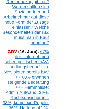
Rentenbezug gibt es?
Warum sollten sich
Sozialpartner und
Arbeitnehmer auf diese
neue Form der Zusage
einlassen? Welche
Besonderheiten der rBZ
muss man in Kauf
nehmen?
GDV
(16. Juni):
67%
der Unternehmen
sehen politischen
bAV-
Handlungsbedarf
+++
68% bieten bereits bAV
+++ 60% erwarten
steigende
Bedeutung
+++ Hemmnisse:
Admin-A
ufwand: 39%,
Rechtsunsicherheit:
38%,
k
omplexe Regeln:
36%,
H
aftung: 42 %,