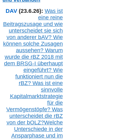
DAV
(23.6.26):
Was ist
eine reine
Beitragszusage und wie
unterscheidet sie sich
von anderer b
AV
? Wie
können solche Zusagen
aussehen? Warum
wurde die r
BZ
2018 mit
dem B
RSG-
I überhaupt
eingeführt? Wie
funktioniert nun die
r
BZ
? Was ist eine
sinnvolle
Kapitalmarktstrategie
für die
Vermögenstöpfe? Was
unterscheidet die r
BZ
von der b
OLZ
?
Welche
Unterschiede in der
Ansparphase
und im