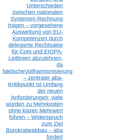
Unterschieden
zwischen nationalen
S
ystemen Rechnung
tragen – vorgesehene
Ausweitung von EU-
Kompetenzen durch
delegierte Rechtsakte
für Com
und EIOPA-
Leitlinien ab
zul
ehn
en,
da
faktisch
e
Vollharmonisierung
–
z
entraler
aba-
Kritikpunkt ist Umfang
der neuen
Anforderungen;
vi
ele
würden zu Mehrkosten
ohne klare
n
Mehrwert
führen –
Widerspruch
zum Ziel
Bürokratieabbau – aba
fordert