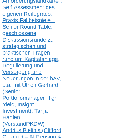
Anforderungslandkarte“,
Self-Assessment des
eigenen Reifegrads,
Praxis-
Fallbeispiele –
Senior Round Table:
geschlossene
Diskussionsrunde
zu
strategischen und
praktischen Fragen
rund um Kapitalanlage,
Regulierung und
Versorgung und
Neuerungen in der b
AV,
u.a. mit
Ulrich Gerhard
(Senior
Portfoliomanager High
Yield, Insight
Investment), Tanja
Hahlen
(Vorst
and
PKDW) ,
Andrius Bielinis (Clifford
Chance) – AI Pension &