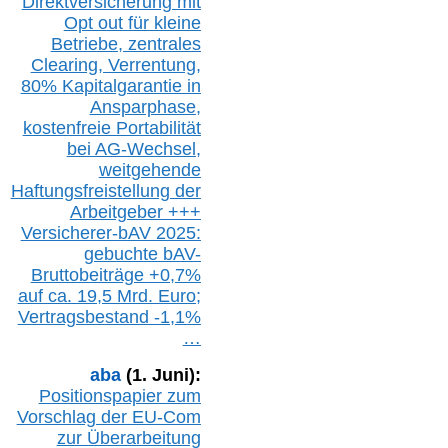
Direktversicherung
mit
Opt out
für kleine
Betriebe,
z
entrale
s
Clearing,
Verrentung,
80% Kapitalgarantie in
Ansparphase,
k
ostenfreie Portabilität
bei A
G-We
chsel,
w
eitgehende
Haftungsfreistellung der
Arbeitgeber +++
Versicherer-bAV
2025:
gebuchte
bAV-
Bruttobeiträge
+
0,7%
auf
ca.
19,5 M
rd.
Euro;
Vertragsbestand -1,1%
…
aba
(1. Juni):
Positionspapier zum
Vorschlag der EU-Com
zur Überarbeitung