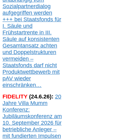
Sozialpartnerdialog
aufgegriffen werden
+++ bei
Staatsfonds für
I.
Säule
und
Frühstartrente in
III.
Säule auf konsistenten
Gesamtansatz achte
n
und Doppelstrukturen
verme
i
den –
Staatsfonds
darf nicht
Produktwettbewerb
mit
pAV
wieder
einschränken…
FIDELITY
(
24
.
6
.2
6
):
20
Jahre Villa Mumm
Konferenz:
Jubiläumskonferenz am
10. September 2026 für
betriebliche Anleger –
mit fundierten Impulsen