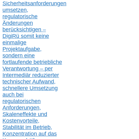
Sicherheitsanforderungen
umsetz
en,
regulatorische
Änderungen
berücksichtigen –
DigiRü somit keine
einmalige
Projektaufgabe,
sondern eine
fortlaufende betriebliche
Verantwortung –
per
Intermediär redu
zierter
technischer Aufwand,
s
chnellere Umsetzung
auch
bei
regulatorischen
Anforderungen,
Skaleneffekte und
Kostenvorteile,
Stabilität im Betrieb,
Konzentration auf das