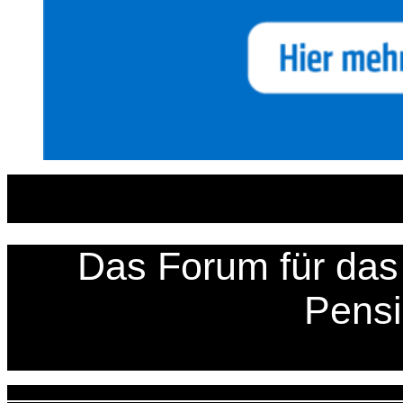
Zum
Inhalt
springen
Das Forum für das 
Pens