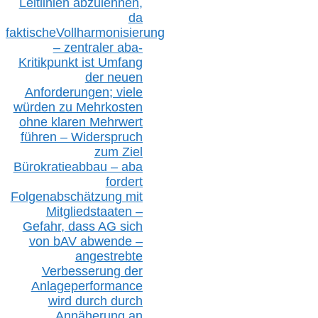
Leitlinien ab
zul
ehn
en,
da
faktisch
e
Vollharmonisierung
–
z
entraler
aba-
Kritikpunkt ist Umfang
der neuen
Anforderungen;
vi
ele
würden zu Mehrkosten
ohne klare
n
Mehrwert
führen –
Widerspruch
zum Ziel
Bürokratieabbau – aba
fordert
Folgenabschätzung
mit
Mitgliedstaaten –
Gefahr, dass AG sich
von bAV abwende –
angestrebte
Verbesserung der
Anlageperformance
wird durch durch
Annäherung an