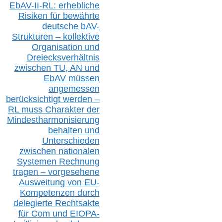
EbAV-II-RL: erhebliche
Risiken für bewährte
deutsche bAV-
Strukturen – kollektive
Organisation und
D
reiecksverhältnis
zwischen T
U, AN und
EbAV müssen
angemessen
berücksichtig
t werd
en –
RL muss
Charakter
d
er
Mindestharmonisierung
behalten
und
Unterschieden
zwischen nationalen
S
ystemen Rechnung
tragen – vorgesehene
Ausweitung von EU-
Kompetenzen durch
delegierte Rechtsakte
für Com
und EIOPA-