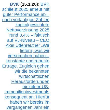
BVK
(1
5
.
1
.2
6
):
BVK
schließt 2025 erneut mit
guter Performance ab –
n
ach vorläufigen Zahlen
kapitalgewichtete
Nettoverzinsung 2025
rund 3,4% – faktisch
auf V
J-Niveau – CEO
Axel Uttenreuther
„Wir
liefern, was wir
versprochen haben –
konstante und robuste
Erträge. Zugleich gehen
wir die bekannten
wirtschaftlichen
Herausforderungen
einzelner US-
Immobilieninvestments
konsequent an. Hierfür
haben wir bereits im
vergangenen Jahr ein