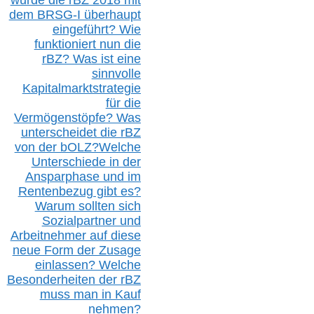
dem B
RSG-
I überhaupt
eingeführt? Wie
funktioniert nun die
r
BZ
? Was ist eine
sinnvolle
Kapitalmarktstrategie
für die
Vermögenstöpfe? Was
unterscheidet die r
BZ
von der b
OLZ
?
Welche
Unterschiede in der
Ansparphase
und im
Rentenbezug gibt es?
Warum sollten sich
Sozialpartner und
Arbeitnehmer auf diese
neue Form der Zusage
einlassen? Welche
Besonderheiten der rBZ
muss man in Kauf
nehmen?