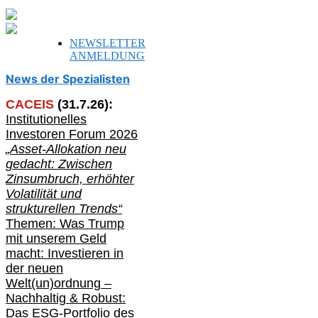
NEWSLETTER
ANMELDUNG
News der Spezialisten
CACEIS
(
31
.
7
.2
6
):
Institutionelle
s
Investoren Forum 2026
„Asset-Allokation neu
gedacht: Zwischen
Zinsumbruch, erhöhter
Volatilität und
strukturellen Trends“
Themen: Was Trump
mit unserem Geld
macht: Investieren in
der neuen
Welt(un)ordnung –
Nachhaltig & Robust:
Das ESG-Portfolio des