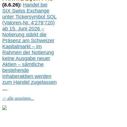
(
8
.
6.26
):
Handel bei
SIX Swiss Exchange
unter Tickersymbol SQL
(Valoren-Nr. 4’279’720)
ab 15. Juni 2026 –
Notierung
stärkt die
Präsenz am Schweizer
Kapitalmarkt –
i
m
Rahmen der
N
otierung
keine
Ausgabe
neue
r
Aktien – sämtliche
bestehende
Inhaberaktien werden
zum Handel zugelassen
…
-> alle anzeigen...