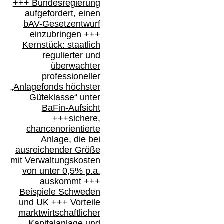
+++
Bundesregierung
aufgefordert, einen
bAV-
Gesetzentwurf
einzubringen
+++
Kernstück: staatlich
regulierter und
überwachter
professioneller
„Anlagefonds höchster
Güteklasse“
unter
BaFin-
Aufsicht
+++
sichere,
chancenorientierte
Anlage, die bei
ausreichender Größe
mit Verwaltungskosten
von unter 0,5% p.a.
auskommt
+++
Beispiele Schweden
und
UK +++
Vorteile
marktwirtschaftlicher
Kapitalanlage
und