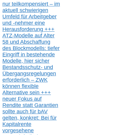
nur t
eilkompensiert – im
aktuell schwierigen
Umfeld für Arbeitgeber
und -nehmer eine
Herausforderung
+++
ATZ-M
odelle auf Alter
58 und Abschaffung
des Blockmodells: tiefer
Eingriff in bestehende
Modelle,
hier
siche
r
Bestandsschutz- und
Übergangsregelungen
erforderlich –
ZWK
können
flexible
Alternative
sein
+++
neuer
Fokus auf
Rendite
statt
Garantien
sollte
auch für bAV
gelten, k
onkret:
Bei
für
Kapitalrente
vorgesehene