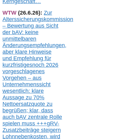
Kerngeschäft…
WTW
(26.6.26):
Zur
Alterssicherungskommission
– Bewertung aus Sicht
der bAV:
keine
u
nmittelbare
n
Änderungsempfehlungen,
aber klare Hinweise
und Empfehlung für
kurzfristig
es
noch 2026
vorgeschlagenes
Vorgehen –
a
us
Unternehmenssicht
wesentlic
h
: klare
Aussage
zu
70%
Nettoersatzquote zu
begrüßen;
klar,
dass
auch b
AV zentrale Rolle
spielen muss
+++
gRV-
Zusatzb
eiträge steigern
Lohnnebenkosten,
wird