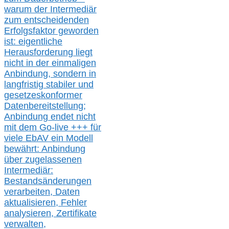
warum der Intermediär
zum entscheidenden
Erfolgsfaktor geworden
ist: eigentliche
Herausforderung liegt
nicht in der einmaligen
Anbindung, sondern in
langfristig stabile
r
und
gesetzeskonforme
r
Datenbereitstellung;
Anbindung endet nicht
mit dem Go-live
+++
für
viele EbAV ein Modell
bewährt: Anbindung
über zugelassenen
Intermediär:
Bestandsänderungen
verarbeite
n
, Daten
aktualisier
en,
Fehler
analysier
en
, Zertifikate
verwalte
n
,