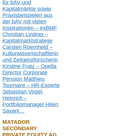
für bAV und
Kapitalmärkte
sowie
Praxisbeispielen aus
der bAV
mit
vielen
Inspirationen –
exBMF
Christian Lindner –
Kapitalmarktstratege
Carsten Roemheld –
Kulturwissenschaftlerin
und Zeitgeistforscherin
Kirstine Fratz – Opella
Director Corporate
Pension Matthieu
Tournaire – HR-Experte
Sebastian Vogel-
Heinrich –
Portfoliomanager Hiten
Savani
…
MATADOR
SECONDARY
PRIVATE EQUITY AG