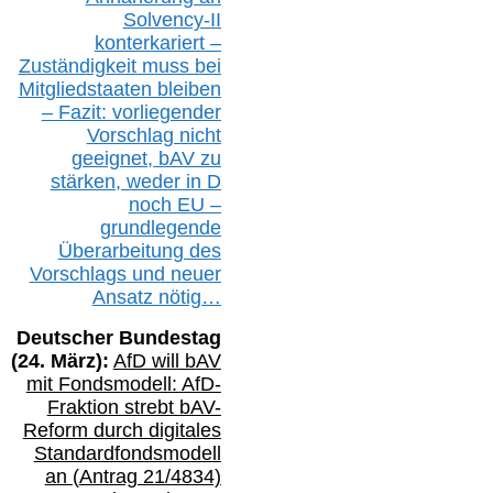
Solvency-II
konterkariert –
Zuständigkeit
muss bei
Mitgliedstaaten
bleiben
– Fazit:
vorliegende
r
Vorschlag nicht
geeignet,
bAV
zu
stärken, weder in D
noch EU –
g
rundlegende
Überarbeitung des
Vorschlags
und
neue
r
Ansatz
nötig…
Deutscher Bundestag
(
24
. März):
AfD will b
AV
mit Fondsmodell: AfD-
Fraktion strebt
bAV-
Reform durch digitales
Standardfondsmodell
an
(
Antrag 21/4834)