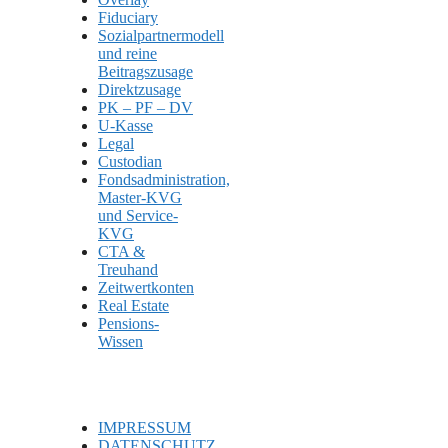
Fiduciary
Sozialpartnermodell
und reine
Beitragszusage
Direktzusage
PK – PF – DV
U-Kasse
Legal
Custodian
Fondsadministration,
Master-KVG
und Service-
KVG
CTA &
Treuhand
Zeitwertkonten
Real Estate
Pensions-
Wissen
IMPRESSUM
DATENSCHUTZ