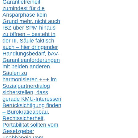
Garantiefreiheit
zumindest für die
Ansparphase
kein
Grund mehr
, nicht auch
r
BZ
über S
PM
hinaus
zu öffnen –
besteht in
der III.
Säule
faktisch
auch – hier
dringender
Handlungsbedarf,
bAV-
Garantieanforderungen
mit beiden anderen
Säulen zu
harmonisieren
+++ im
Sozialpartnerdialog
s
icher
stellen,
dass
gerade
KMU-
Interessen
Berücksichtigung finden
– Bürokratieabbau,
Rechtssicherheit,
Portabilität sollten vom
Gesetzgeber
unabhängig vom