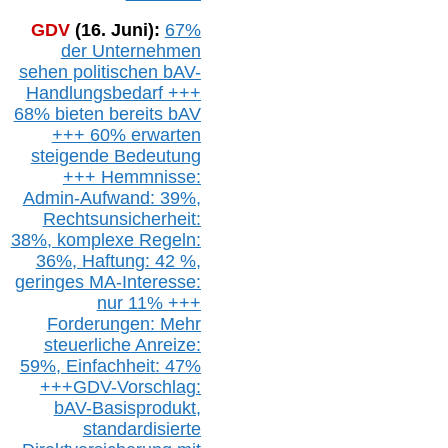
GDV
(16. Juni):
67%
der Unternehmen
sehen politischen
bAV-
Handlungsbedarf
+++
68% bieten bereits bAV
+++ 60% erwarten
steigende
Bedeutung
+++ Hemmnisse:
Admin-A
ufwand: 39%,
Rechtsunsicherheit:
38%,
k
omplexe Regeln:
36%,
H
aftung: 42 %,
g
eringes M
A-I
nteresse:
nur 11% +++
Forderungen: Mehr
steuerliche Anreize:
59%, Einfach
heit:
47%
+++
GDV-Vorschlag:
bAV-Basisprodukt,
s
tandardisierte