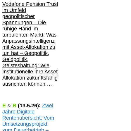
Vodafone Pension Trust
im Umfeld
geopolitischer
Spannungen – Die
ruhige Hand im
turbulenten Markt: Was
Anpassungsintelligenz
mit Asset-Allokation zu
tun hat –
Geopolitik,
Geldpolitik,
Geisteshaltung: Wie
Institutionelle ihre Asset
Allokation zukunftsfähig
ausrichten können …
E
&
R
(
13.5.
26):
Zwei
Jahre Digitale
Rentenübersicht: Vom
Umsetzungsprojekt
zum Dauerbetrieb –