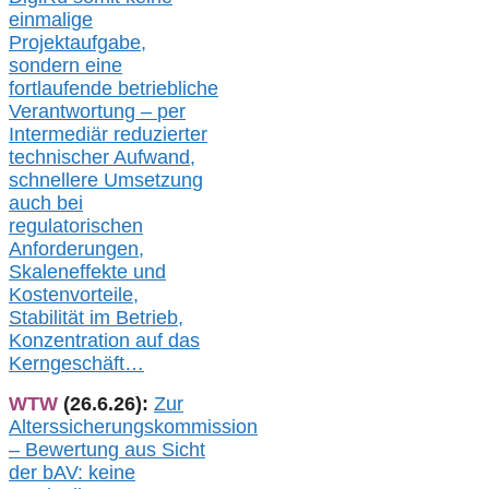
einmalige
Projektaufgabe,
sondern eine
fortlaufende betriebliche
Verantwortung –
per
Intermediär redu
zierter
technischer Aufwand,
s
chnellere Umsetzung
auch
bei
regulatorischen
Anforderungen,
Skaleneffekte und
Kostenvorteile,
Stabilität im Betrieb,
Konzentration auf das
Kerngeschäft…
WTW
(26.6.26):
Zur
Alterssicherungskommission
– Bewertung aus Sicht
der bAV:
keine