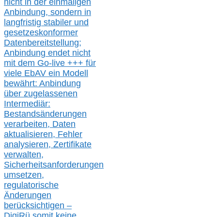
nicht in der einmaligen
Anbindung, sondern in
langfristig stabile
r
und
gesetzeskonforme
r
Datenbereitstellung;
Anbindung endet nicht
mit dem Go-live
+++
für
viele EbAV ein Modell
bewährt: Anbindung
über zugelassenen
Intermediär:
Bestandsänderungen
verarbeite
n
, Daten
aktualisier
en,
Fehler
analysier
en
, Zertifikate
verwalte
n
,
Sicherheitsanforderungen
umsetz
en,
regulatorische
Änderungen
berücksichtigen –
DigiRü somit keine