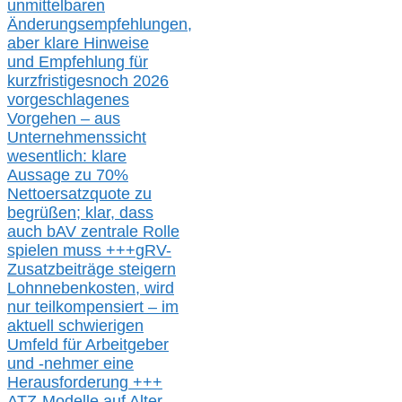
u
nmittelbare
n
Änderungsempfehlungen,
aber klare Hinweise
und Empfehlung für
kurzfristig
es
noch 2026
vorgeschlagenes
Vorgehen –
a
us
Unternehmenssicht
wesentlic
h
: klare
Aussage
zu
70%
Nettoersatzquote zu
begrüßen;
klar,
dass
auch b
AV zentrale Rolle
spielen muss
+++
gRV-
Zusatzb
eiträge steigern
Lohnnebenkosten,
wird
nur t
eilkompensiert – im
aktuell schwierigen
Umfeld für Arbeitgeber
und -nehmer eine
Herausforderung
+++
ATZ-M
odelle auf Alter