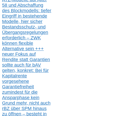
58 und Abschaffung
des Blockmodells: tiefer
Eingriff in bestehende
Modelle,
hier
siche
r
Bestandsschutz- und
Übergangsregelungen
erforderlich –
ZWK
können
flexible
Alternative
sein
+++
neuer
Fokus auf
Rendite
statt
Garantien
sollte
auch für bAV
gelten, k
onkret:
Bei
für
Kapitalrente
vorgesehene
Garantiefreiheit
zumindest für die
Ansparphase
kein
Grund mehr
, nicht auch
r
BZ
über S
PM
hinaus
zu öffnen –
besteht in