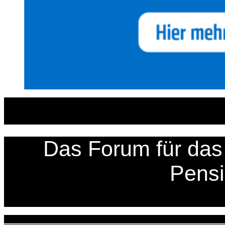
Zum
Inhalt
springen
Das Forum für das 
Pens