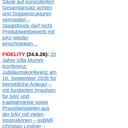
Säule auf konsistenten
Gesamtansatz achte
n
und Doppelstrukturen
verme
i
den –
Staatsfonds
darf nicht
Produktwettbewerb
mit
pAV
wieder
einschränken…
FIDELITY
(
24
.
6
.2
6
):
20
Jahre Villa Mumm
Konferenz:
Jubiläumskonferenz am
10. September 2026 für
betriebliche Anleger –
mit fundierten Impulsen
für bAV und
Kapitalmärkte
sowie
Praxisbeispielen aus
der bAV
mit
vielen
Inspirationen –
exBMF
Christian Lindner –