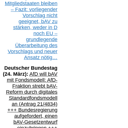
Mitgliedstaaten
bleiben
– Fazit:
vorliegende
r
Vorschlag nicht
geeignet,
bAV
zu
stärken, weder in D
noch EU –
g
rundlegende
Überarbeitung des
Vorschlags
und
neue
r
Ansatz
nötig…
Deutscher Bundestag
(
24
. März):
AfD will b
AV
mit Fondsmodell: AfD-
Fraktion strebt
bAV-
Reform durch digitales
Standardfondsmodell
an
(
Antrag 21/4834)
+++
Bundesregierung
aufgefordert, einen
bAV-
Gesetzentwurf
einzubringen
+++