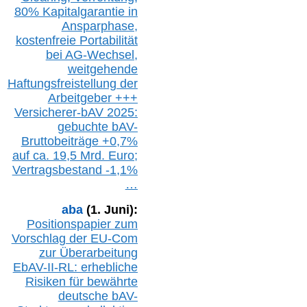
80% Kapitalgarantie in
Ansparphase,
k
ostenfreie Portabilität
bei A
G-We
chsel,
w
eitgehende
Haftungsfreistellung der
Arbeitgeber +++
Versicherer-bAV
2025:
gebuchte
bAV-
Bruttobeiträge
+
0,7%
auf
ca.
19,5 M
rd.
Euro;
Vertragsbestand -1,1%
…
aba
(1. Juni):
Positionspapier zum
Vorschlag der EU-Com
zur Überarbeitung
EbAV-II-RL: erhebliche
Risiken für bewährte
deutsche bAV-