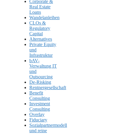
Corporate &
Real Estate
Loans
Wandelanleihen
CLOs &
Regulatory
Capital
Alternatives
Private Equity
und
Infrastruktur
bAV-
Verwaltung IT
und
Outsourcing
De-Risking
Rentnergesellschaft
Benefit
Consulting
Investment
Consulting
Overlay
Fiduciary
Sozialpartnermodell
und reine