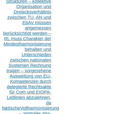
Strukturen – kollektive
Organisation und
D
reiecksverhältnis
zwischen T
U, AN und
EbAV müssen
angemessen
berücksichtig
t werd
en –
RL muss
Charakter
d
er
Mindestharmonisierung
behalten
und
Unterschieden
zwischen nationalen
S
ystemen Rechnung
tragen – vorgesehene
Ausweitung von EU-
Kompetenzen durch
delegierte Rechtsakte
für Com
und EIOPA-
Leitlinien ab
zul
ehn
en,
da
faktisch
e
Vollharmonisierung
–
z
entraler
aba-