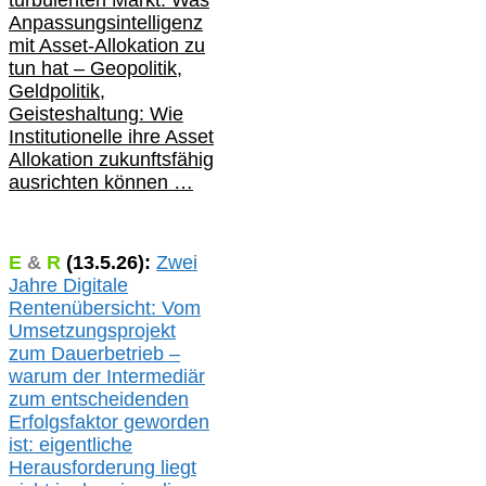
turbulenten Markt: Was
Anpassungsintelligenz
mit Asset-Allokation zu
tun hat –
Geopolitik,
Geldpolitik,
Geisteshaltung: Wie
Institutionelle ihre Asset
Allokation zukunftsfähig
ausrichten können …
E
&
R
(
13.5.
26):
Zwei
Jahre Digitale
Rentenübersicht: Vom
Umsetzungsprojekt
zum Dauerbetrieb –
warum der Intermediär
zum entscheidenden
Erfolgsfaktor geworden
ist: eigentliche
Herausforderung liegt