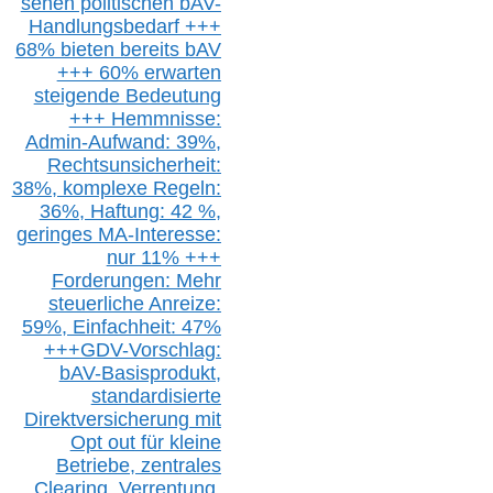
sehen politischen
bAV-
Handlungsbedarf
+++
68% bieten bereits bAV
+++ 60% erwarten
steigende
Bedeutung
+++ Hemmnisse:
Admin-A
ufwand: 39%,
Rechtsunsicherheit:
38%,
k
omplexe Regeln:
36%,
H
aftung: 42 %,
g
eringes M
A-I
nteresse:
nur 11% +++
Forderungen: Mehr
steuerliche Anreize:
59%, Einfach
heit:
47%
+++
GDV-Vorschlag:
bAV-Basisprodukt,
s
tandardisierte
Direktversicherung
mit
Opt out
für kleine
Betriebe,
z
entrale
s
Clearing,
Verrentung,