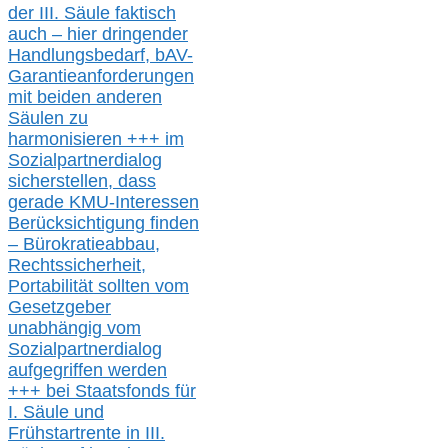
der III.
Säule
faktisch
auch – hier
dringender
Handlungsbedarf,
bAV-
Garantieanforderungen
mit beiden anderen
Säulen zu
harmonisieren
+++ im
Sozialpartnerdialog
s
icher
stellen,
dass
gerade
KMU-
Interessen
Berücksichtigung finden
– Bürokratieabbau,
Rechtssicherheit,
Portabilität sollten vom
Gesetzgeber
unabhängig vom
Sozialpartnerdialog
aufgegriffen werden
+++ bei
Staatsfonds für
I.
Säule
und
Frühstartrente in
III.