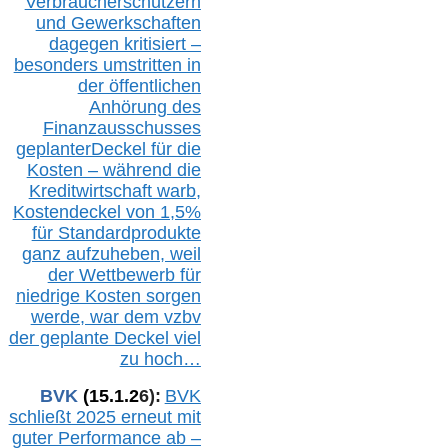
Verbraucherschützern
und Gewerkschaften
dagegen kritisiert –
besonders umstritten in
der öffentlichen
Anhörung des
Finanzausschusses
geplanterDeckel für die
Kosten – während die
Kreditwirtschaft warb,
Kostendeckel von 1,5%
für Standardprodukte
ganz aufzuheben, weil
der Wettbewerb für
niedrige Kosten sorgen
werde, war dem vzbv
der geplante Deckel viel
zu hoch…
BVK
(1
5
.
1
.2
6
):
BVK
schließt 2025 erneut mit
guter Performance ab –