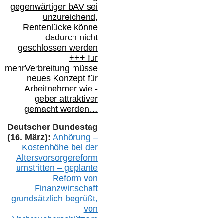
gegenwärtiger bAV
sei
unzureichend,
Rentenlücke könne
dadurch nicht
geschlossen werden
+++ für
mehr
Verbreitung müsse
neues Konzept für
Arbeitnehmer
wie
-
geber attraktiver
gemacht werden…
Deutscher Bundestag
(16. März):
Anhörung –
Kostenhöhe bei der
Altersvorsorgereform
umstritten – geplante
Reform von
Finanzwirtschaft
grundsätzlich begrüßt,
von