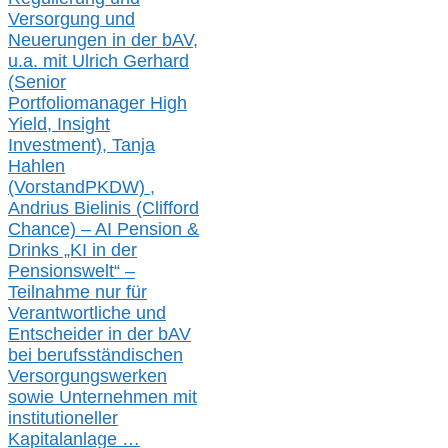
Versorgung und
Neuerungen in der b
AV,
u.a. mit
Ulrich Gerhard
(Senior
Portfoliomanager High
Yield, Insight
Investment), Tanja
Hahlen
(Vorst
and
PKDW) ,
Andrius Bielinis (Clifford
Chance) – AI Pension &
Drinks „KI in der
Pensionswelt“ –
Teilnahme nur für
Verantwortliche und
Entscheider in der bAV
bei berufsständischen
V
er
sorgungswerken
sowie Unternehmen mit
institutioneller
Kapitalanlage …