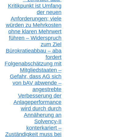
Kritikpunkt ist Umfang
der neuen
Anforderungen;
vi
ele
würden zu Mehrkosten
ohne klare
n
Mehrwert
führen –
Widerspruch
zum Ziel
Bürokratieabbau – aba
fordert
Folgenabschätzung
mit
Mitgliedstaaten –
Gefahr, dass AG sich
von bAV abwende –
angestrebte
Verbesserung der
Anlageperformance
wird durch durch
Annäherung an
Solvency-II
konterkariert –
Zuständigkeit
muss bei