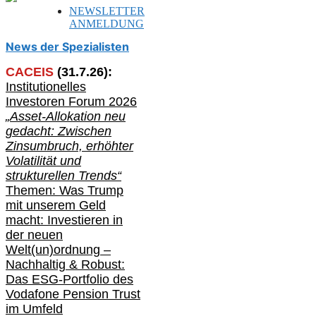
NEWSLETTER
ANMELDUNG
News der Spezialisten
CACEIS
(
31
.
7
.2
6
):
Institutionelle
s
Investoren Forum 2026
„Asset-Allokation neu
gedacht: Zwischen
Zinsumbruch, erhöhter
Volatilität und
strukturellen Trends“
Themen: Was Trump
mit unserem Geld
macht: Investieren in
der neuen
Welt(un)ordnung –
Nachhaltig & Robust:
Das ESG-Portfolio des
Vodafone Pension Trust
im Umfeld