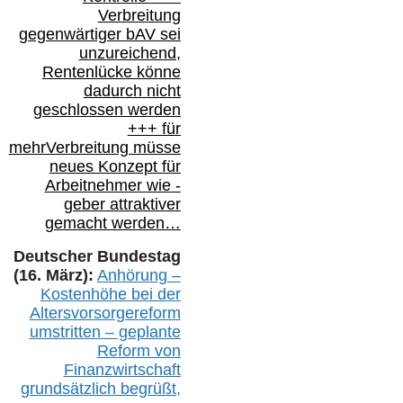
Verbreitung
gegenwärtiger bAV
sei
unzureichend,
Rentenlücke könne
dadurch nicht
geschlossen werden
+++ für
mehr
Verbreitung müsse
neues Konzept für
Arbeitnehmer
wie
-
geber attraktiver
gemacht werden…
Deutscher Bundestag
(16. März):
Anhörung –
Kostenhöhe bei der
Altersvorsorgereform
umstritten – geplante
Reform von
Finanzwirtschaft
grundsätzlich begrüßt,