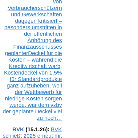
von
Verbraucherschützern
und Gewerkschaften
dagegen kritisiert –
besonders umstritten in
der öffentlichen
Anhörung des
Finanzausschusses
geplanterDeckel für die
Kosten – während die
Kreditwirtschaft warb,
Kostendeckel von 1,5%
für Standardprodukte
ganz aufzuheben, weil
der Wettbewerb für
niedrige Kosten sorgen
werde, war dem vzbv
der geplante Deckel viel
zu hoch…
BVK
(1
5
.
1
.2
6
):
BVK
schließt 2025 erneut mit