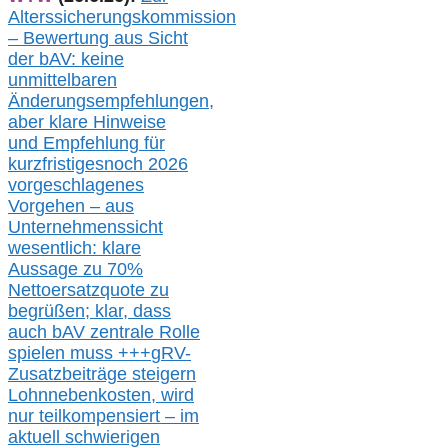
Alterssicherungskommission
– Bewertung aus Sicht
der bAV:
keine
u
nmittelbare
n
Änderungsempfehlungen,
aber klare Hinweise
und Empfehlung für
kurzfristig
es
noch 2026
vorgeschlagenes
Vorgehen –
a
us
Unternehmenssicht
wesentlic
h
: klare
Aussage
zu
70%
Nettoersatzquote zu
begrüßen;
klar,
dass
auch b
AV zentrale Rolle
spielen muss
+++
gRV-
Zusatzb
eiträge steigern
Lohnnebenkosten,
wird
nur t
eilkompensiert – im
aktuell schwierigen