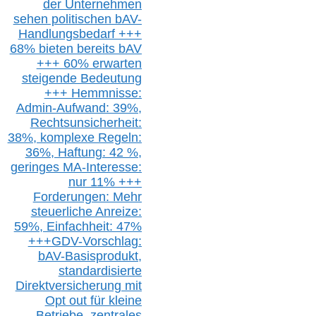
der Unternehmen
sehen politischen
bAV-
Handlungsbedarf
+++
68% bieten bereits bAV
+++ 60% erwarten
steigende
Bedeutung
+++ Hemmnisse:
Admin-A
ufwand: 39%,
Rechtsunsicherheit:
38%,
k
omplexe Regeln:
36%,
H
aftung: 42 %,
g
eringes M
A-I
nteresse:
nur 11% +++
Forderungen: Mehr
steuerliche Anreize:
59%, Einfach
heit:
47%
+++
GDV-Vorschlag:
bAV-Basisprodukt,
s
tandardisierte
Direktversicherung
mit
Opt out
für kleine
Betriebe,
z
entrale
s