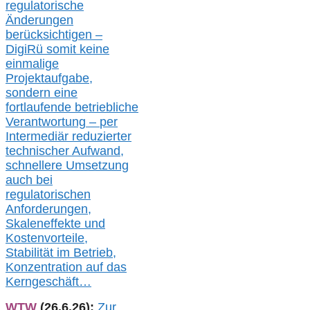
regulatorische
Änderungen
berücksichtigen –
DigiRü somit keine
einmalige
Projektaufgabe,
sondern eine
fortlaufende betriebliche
Verantwortung –
per
Intermediär redu
zierter
technischer Aufwand,
s
chnellere Umsetzung
auch
bei
regulatorischen
Anforderungen,
Skaleneffekte und
Kostenvorteile,
Stabilität im Betrieb,
Konzentration auf das
Kerngeschäft…
WTW
(26.6.26):
Zur