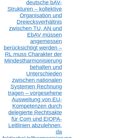
deutsche bAV-
Strukturen – kollektive
Organisation und
D
reiecksverhältnis
zwischen T
U, AN und
EbAV müssen
angemessen
berücksichtig
t werd
en –
RL muss
Charakter
d
er
Mindestharmonisierung
behalten
und
Unterschieden
zwischen nationalen
S
ystemen Rechnung
tragen – vorgesehene
Ausweitung von EU-
Kompetenzen durch
delegierte Rechtsakte
für Com
und EIOPA-
Leitlinien ab
zul
ehn
en,
da