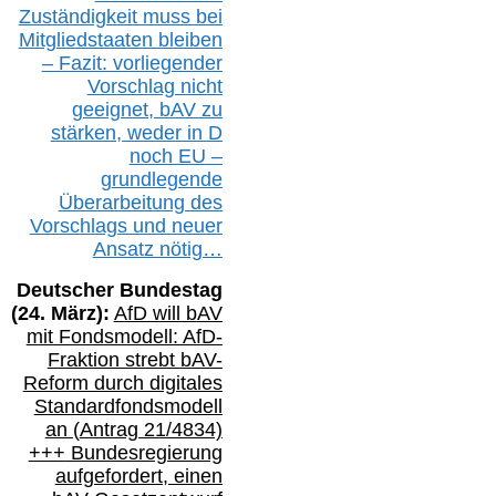
Zuständigkeit
muss bei
Mitgliedstaaten
bleiben
– Fazit:
vorliegende
r
Vorschlag nicht
geeignet,
bAV
zu
stärken, weder in D
noch EU –
g
rundlegende
Überarbeitung des
Vorschlags
und
neue
r
Ansatz
nötig…
Deutscher Bundestag
(
24
. März):
AfD will b
AV
mit Fondsmodell: AfD-
Fraktion strebt
bAV-
Reform durch digitales
Standardfondsmodell
an
(
Antrag 21/4834)
+++
Bundesregierung
aufgefordert, einen