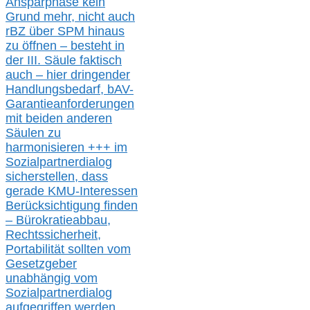
Ansparphase
kein
Grund mehr
, nicht auch
r
BZ
über S
PM
hinaus
zu öffnen –
besteht in
der III.
Säule
faktisch
auch – hier
dringender
Handlungsbedarf,
bAV-
Garantieanforderungen
mit beiden anderen
Säulen zu
harmonisieren
+++ im
Sozialpartnerdialog
s
icher
stellen,
dass
gerade
KMU-
Interessen
Berücksichtigung finden
– Bürokratieabbau,
Rechtssicherheit,
Portabilität sollten vom
Gesetzgeber
unabhängig vom
Sozialpartnerdialog
aufgegriffen werden