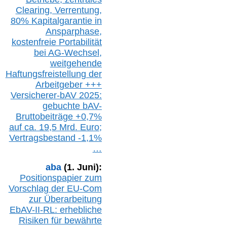
Clearing,
Verrentung,
80% Kapitalgarantie in
Ansparphase,
k
ostenfreie Portabilität
bei A
G-We
chsel,
w
eitgehende
Haftungsfreistellung der
Arbeitgeber +++
Versicherer-bAV
2025:
gebuchte
bAV-
Bruttobeiträge
+
0,7%
auf
ca.
19,5 M
rd.
Euro;
Vertragsbestand -1,1%
…
aba
(1. Juni):
Positionspapier zum
Vorschlag der EU-Com
zur Überarbeitung
EbAV-II-RL: erhebliche
Risiken für bewährte