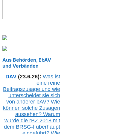
Aus Behörden, EbAV
und Verbänden
DAV
(23.6.26):
Was ist
eine reine
Beitragszusage und wie
unterscheidet sie sich
von anderer b
AV
? Wie
können solche Zusagen
aussehen? Warum
wurde die r
BZ
2018 mit
dem B
RSG-
I überhaupt
eingeführt? Wie