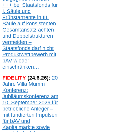
+++ bei
Staatsfonds für
I.
Säule
und
Frühstartrente in
III.
Säule auf konsistenten
Gesamtansatz achte
n
und Doppelstrukturen
verme
i
den –
Staatsfonds
darf nicht
Produktwettbewerb
mit
pAV
wieder
einschränken…
FIDELITY
(
24
.
6
.2
6
):
20
Jahre Villa Mumm
Konferenz:
Jubiläumskonferenz am
10. September 2026 für
betriebliche Anleger –
mit fundierten Impulsen
für bAV und
Kapitalmärkte
sowie