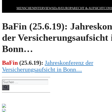
MENSCHEN
INTERVIEWS
EbAV
EUROPA
RECHT & AUFSICHT
CONS
BaFin (25.6.19): Jahresko
der Versicherungsaufsicht 
Bonn…
BaFin
(
25
.6.19):
Jahreskonferenz der
Versicherungsaufsicht in Bonn…
Suchen
nach: