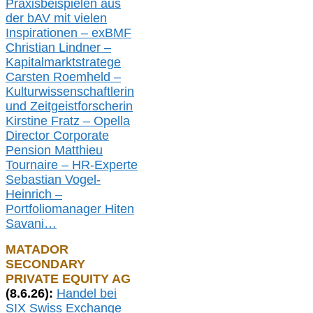
Praxisbeispielen aus
der bAV
mit
vielen
Inspirationen –
exBMF
Christian Lindner –
Kapitalmarktstratege
Carsten Roemheld –
Kulturwissenschaftlerin
und Zeitgeistforscherin
Kirstine Fratz – Opella
Director Corporate
Pension Matthieu
Tournaire – HR-Experte
Sebastian Vogel-
Heinrich –
Portfoliomanager Hiten
Savani
…
MATADOR
SECONDARY
PRIVATE EQUITY AG
(
8
.
6.26
):
Handel bei
SIX Swiss Exchange