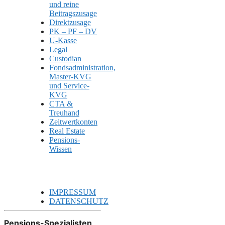
und reine
Beitragszusage
Direktzusage
PK – PF – DV
U-Kasse
Legal
Custodian
Fondsadministration,
Master-KVG
und Service-
KVG
CTA &
Treuhand
Zeitwertkonten
Real Estate
Pensions-
Wissen
IMPRESSUM
DATENSCHUTZ
Pensions-Spezialisten