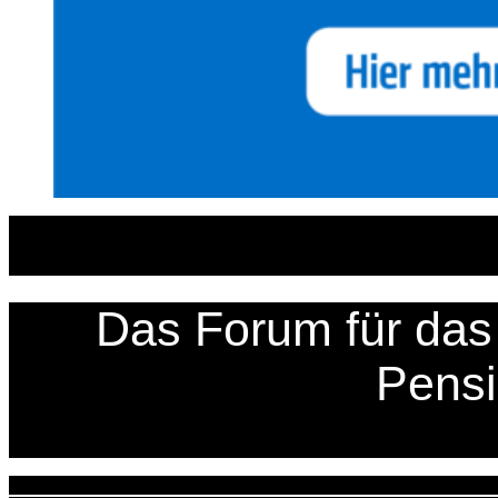
Zum
Inhalt
springen
Das Forum für das 
Pens