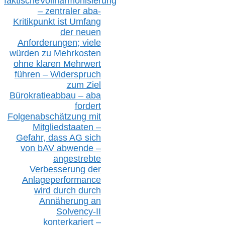
faktisch
e
Vollharmonisierung
–
z
entraler
aba-
Kritikpunkt ist Umfang
der neuen
Anforderungen;
vi
ele
würden zu Mehrkosten
ohne klare
n
Mehrwert
führen –
Widerspruch
zum Ziel
Bürokratieabbau – aba
fordert
Folgenabschätzung
mit
Mitgliedstaaten –
Gefahr, dass AG sich
von bAV abwende –
angestrebte
Verbesserung der
Anlageperformance
wird durch durch
Annäherung an
Solvency-II
konterkariert –