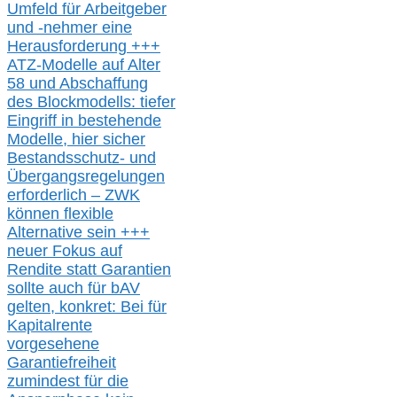
Umfeld für Arbeitgeber
und -nehmer eine
Herausforderung
+++
ATZ-M
odelle auf Alter
58 und Abschaffung
des Blockmodells: tiefer
Eingriff in bestehende
Modelle,
hier
siche
r
Bestandsschutz- und
Übergangsregelungen
erforderlich –
ZWK
können
flexible
Alternative
sein
+++
neuer
Fokus auf
Rendite
statt
Garantien
sollte
auch für bAV
gelten, k
onkret:
Bei
für
Kapitalrente
vorgesehene
Garantiefreiheit
zumindest für die