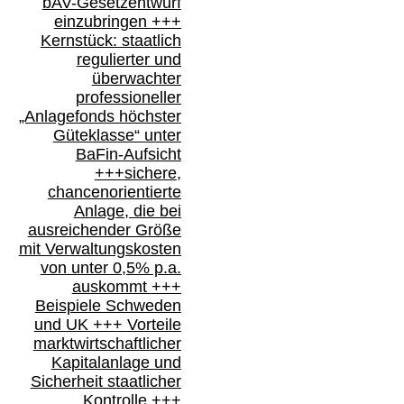
bAV-
Gesetzentwurf
einzubringen
+++
Kernstück: staatlich
regulierter und
überwachter
professioneller
„Anlagefonds höchster
Güteklasse“
unter
BaFin-
Aufsicht
+++
sichere,
chancenorientierte
Anlage, die bei
ausreichender Größe
mit Verwaltungskosten
von unter 0,5% p.a.
auskommt
+++
Beispiele Schweden
und
UK +++
Vorteile
marktwirtschaftlicher
Kapitalanlage
und
Sicherheit staatlicher
Kontrolle
+++