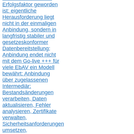
Erfolgsfaktor geworden
ist: eigentliche
Herausforderung liegt
nicht in der einmaligen
Anbindung, sondern in
langfristig stabile
r
und
gesetzeskonforme
r
Datenbereitstellung;
Anbindung endet nicht
mit dem Go-live
+++
für
viele EbAV ein Modell
bewährt: Anbindung
über zugelassenen
Intermediär:
Bestandsänderungen
verarbeite
n
, Daten
aktualisier
en,
Fehler
analysier
en
, Zertifikate
verwalte
n
,
Sicherheitsanforderungen
umsetz
en,