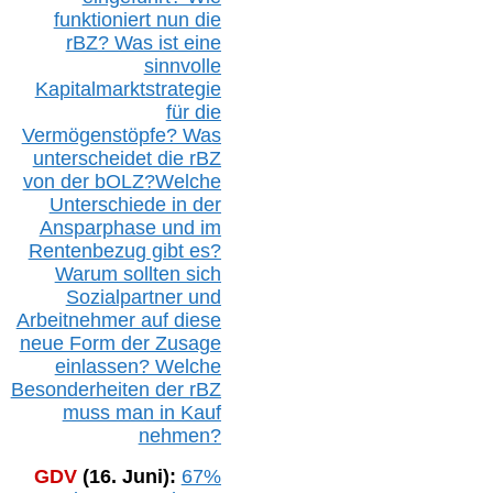
funktioniert nun die
r
BZ
? Was ist eine
sinnvolle
Kapitalmarktstrategie
für die
Vermögenstöpfe? Was
unterscheidet die r
BZ
von der b
OLZ
?
Welche
Unterschiede in der
Ansparphase
und im
Rentenbezug gibt es?
Warum sollten sich
Sozialpartner und
Arbeitnehmer auf diese
neue Form der Zusage
einlassen? Welche
Besonderheiten der rBZ
muss man in Kauf
nehmen?
GDV
(16. Juni):
67%