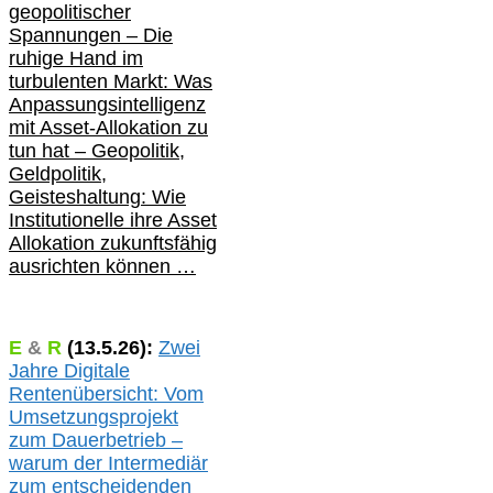
geopolitischer
Spannungen – Die
ruhige Hand im
turbulenten Markt: Was
Anpassungsintelligenz
mit Asset-Allokation zu
tun hat –
Geopolitik,
Geldpolitik,
Geisteshaltung: Wie
Institutionelle ihre Asset
Allokation zukunftsfähig
ausrichten können …
E
&
R
(
13.5.
26):
Zwei
Jahre Digitale
Rentenübersicht: Vom
Umsetzungsprojekt
zum Dauerbetrieb –
warum der Intermediär
zum entscheidenden