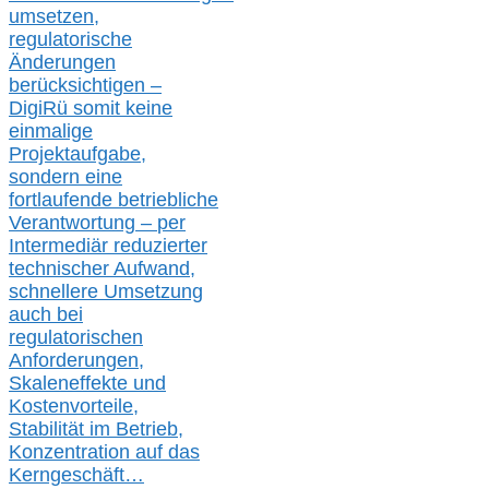
umsetz
en,
regulatorische
Änderungen
berücksichtigen –
DigiRü somit keine
einmalige
Projektaufgabe,
sondern eine
fortlaufende betriebliche
Verantwortung –
per
Intermediär redu
zierter
technischer Aufwand,
s
chnellere Umsetzung
auch
bei
regulatorischen
Anforderungen,
Skaleneffekte und
Kostenvorteile,
Stabilität im Betrieb,
Konzentration auf das
Kerngeschäft…