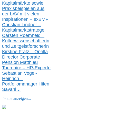
Kapitalmärkte
sowie
Praxisbeispielen aus
der bAV
mit
vielen
Inspirationen –
exBMF
Christian Lindner –
Kapitalmarktstratege
Carsten Roemheld –
Kulturwissenschaftlerin
und Zeitgeistforscherin
Kirstine Fratz – Opella
Director Corporate
Pension Matthieu
Tournaire – HR-Experte
Sebastian Vogel-
Heinrich –
Portfoliomanager Hiten
Savani
…
-> alle anzeigen...