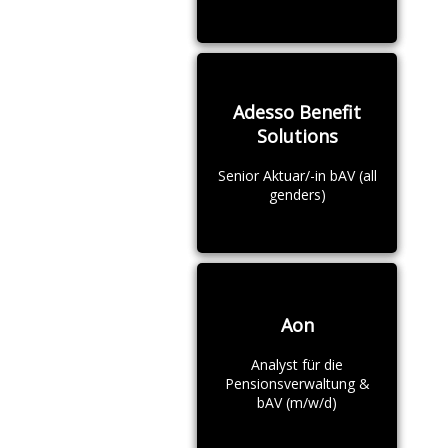
Adesso Benefit
Solutions
Senior Aktuar/-in bAV (all
genders)
Aon
Analyst für die
Pensionsverwaltung &
bAV (m/w/d)