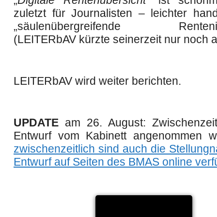
„
Digitale Rentenübersicht“
ist schonm
zuletzt für Journalisten – leichter han
„säulenübergreifende Renteninf
(
LEITER
bAV
kürzte
seinerzeit
nur noch
a
LEITER
bAV
wird weiter berichten.
UPDATE
am 26. August: Zwischenzeitl
Entwurf vom Kabinett angenommen 
zwischenzeitlich sind auch die Stellun
Entwurf auf Seiten des BMAS online verf