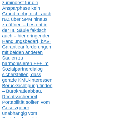
zumindest für die
Ansparphase
kein
Grund mehr
, nicht auch
r
BZ
über S
PM
hinaus
zu öffnen –
besteht in
der III.
Säule
faktisch
auch – hier
dringender
Handlungsbedarf,
bAV-
Garantieanforderungen
mit beiden anderen
Säulen zu
harmonisieren
+++ im
Sozialpartnerdialog
s
icher
stellen,
dass
gerade
KMU-
Interessen
Berücksichtigung finden
– Bürokratieabbau,
Rechtssicherheit,
Portabilität sollten vom
Gesetzgeber
unabhängig vom