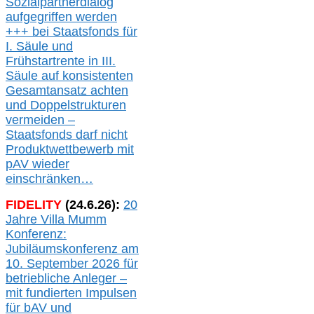
Sozialpartnerdialog
aufgegriffen werden
+++ bei
Staatsfonds für
I.
Säule
und
Frühstartrente in
III.
Säule auf konsistenten
Gesamtansatz achte
n
und Doppelstrukturen
verme
i
den –
Staatsfonds
darf nicht
Produktwettbewerb
mit
pAV
wieder
einschränken…
FIDELITY
(
24
.
6
.2
6
):
20
Jahre Villa Mumm
Konferenz:
Jubiläumskonferenz am
10. September 2026 für
betriebliche Anleger –
mit fundierten Impulsen
für bAV und