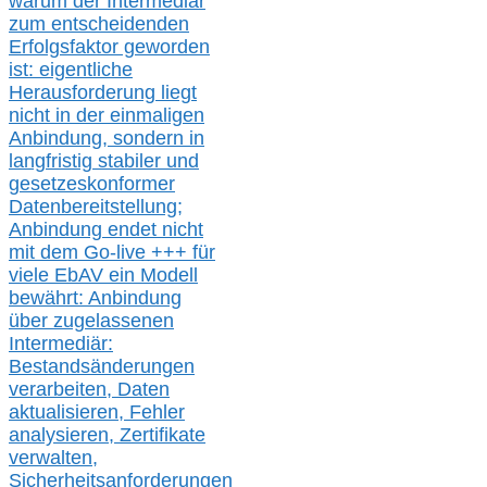
warum der Intermediär
zum entscheidenden
Erfolgsfaktor geworden
ist: eigentliche
Herausforderung liegt
nicht in der einmaligen
Anbindung, sondern in
langfristig stabile
r
und
gesetzeskonforme
r
Datenbereitstellung;
Anbindung endet nicht
mit dem Go-live
+++
für
viele EbAV ein Modell
bewährt: Anbindung
über zugelassenen
Intermediär:
Bestandsänderungen
verarbeite
n
, Daten
aktualisier
en,
Fehler
analysier
en
, Zertifikate
verwalte
n
,
Sicherheitsanforderungen