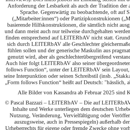
Anforderung der Lesbarkeit als auch der Tradition der 
Sprache. Gegenwärtig zu beobachtende, oft auf S
(„Mitarbeiter:innen“) oder Partizipkonstrukionen („M
basierende Hilfskonstruktionen, die sämtlich nicht ausg
und dann meist auch nur teilweise durchgehalten werden
finden entsprechend auf LEITERbAV nicht statt. Grundsä
sich durch LEITERbAV alle Geschlechter gleichermaß
fühlen sollen und der generische Maskulin aus pragma
genutzt wird, aber als geschlechterübergreifend verstan
Auch hier folgt LEITERbAV also seiner übergeordnet
follows Function“, unter der LEITERbAV sein Layout,
seine Interpunktion oder seinen Schreibstil (insb. „Stakk
„Form follows Function“ heißt auf Deutsch: "hässlich, ab
Alle Bilder von Kassandra ab Februar 2025 sind KI
© Pascal Bazzazi – LEITERbAV – Die auf LEITERbAV 
Inhalte und Werke unterliegen dem deutschen Urhebe
Nutzung, Veränderung, Vervielfältigung oder Veröffe
auszugsweise, auch in Pressespiegeln) außerhalb de
Urheberrechts für eigene oder fremde Zwecke ohne vorhe