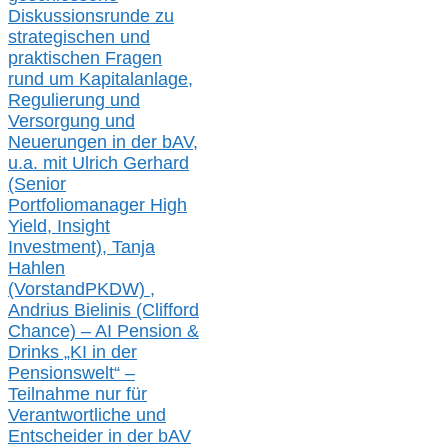
Diskussionsrunde
zu
strategischen und
praktischen Fragen
rund um Kapitalanlage,
Regulierung und
Versorgung und
Neuerungen in der b
AV,
u.a. mit
Ulrich Gerhard
(Senior
Portfoliomanager High
Yield, Insight
Investment), Tanja
Hahlen
(Vorst
and
PKDW) ,
Andrius Bielinis (Clifford
Chance) – AI Pension &
Drinks „KI in der
Pensionswelt“ –
Teilnahme nur für
Verantwortliche und
Entscheider in der bAV