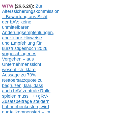
WTW
(26.6.26):
Zur
Alterssicherungskommission
– Bewertung aus Sicht
der bAV:
keine
u
nmittelbare
n
Änderungsempfehlungen,
aber klare Hinweise
und Empfehlung für
kurzfristig
es
noch 2026
vorgeschlagenes
Vorgehen –
a
us
Unternehmenssicht
wesentlic
h
: klare
Aussage
zu
70%
Nettoersatzquote zu
begrüßen;
klar,
dass
auch b
AV zentrale Rolle
spielen muss
+++
gRV-
Zusatzb
eiträge steigern
Lohnnebenkosten,
wird
nur t
eilkompensiert – im