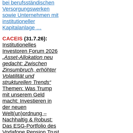
bei berufsständischen
V
er
sorgungswerken
sowie Unternehmen mit
institutioneller
Kapitalanlage …
CACEIS
(
31
.
7
.2
6
):
Institutionelle
s
Investoren Forum 2026
„Asset-Allokation neu
gedacht: Zwischen
Zinsumbruch, erhöhter
Volatilität und
strukturellen Trends“
Themen: Was Trump
mit unserem Geld
macht: Investieren in
der neuen
Welt(un)ordnung –
Nachhaltig & Robust:
Das ESG-Portfolio des
Vodafone Pension Trust