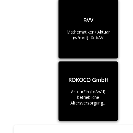
BVV
Mathematiker / Aktuar
(w/m/d) für bAV
ROKOCO GmbH
Aktuar*in (m/w/d)
betriebliche
Altersversorgung…