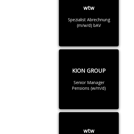
wtw
Spezialist Abrechnung
(m/w/d) bAV
KION GROUP
Senior Manager
Pensions (w/m/d)
wtw