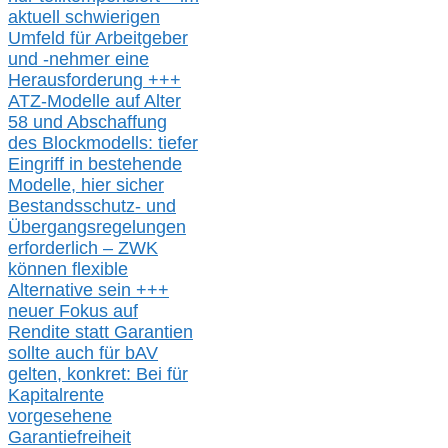
aktuell schwierigen
Umfeld für Arbeitgeber
und -nehmer eine
Herausforderung
+++
ATZ-M
odelle auf Alter
58 und Abschaffung
des Blockmodells: tiefer
Eingriff in bestehende
Modelle,
hier
siche
r
Bestandsschutz- und
Übergangsregelungen
erforderlich –
ZWK
können
flexible
Alternative
sein
+++
neuer
Fokus auf
Rendite
statt
Garantien
sollte
auch für bAV
gelten, k
onkret:
Bei
für
Kapitalrente
vorgesehene
Garantiefreiheit