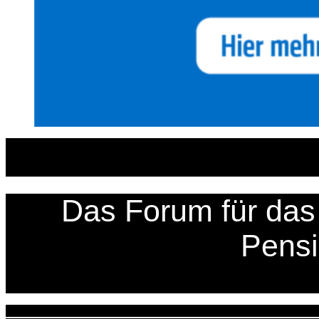
Zum
Inhalt
springen
Das Forum für das 
Pens