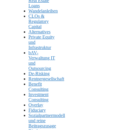
Real Estate
Loans
Wandelanleihen
CLOs &
Regulatory
Capital
Alternatives
Private Equity
und
Infrastruktur
bAV-
Verwaltung IT
und
Outsourcing
De-Risking
Rentnergesellschaft
Benefit
Consulting
Investment
Consulting
Overlay
Fiduciary
Sozialpartnermodell
und reine
Beitragszusage