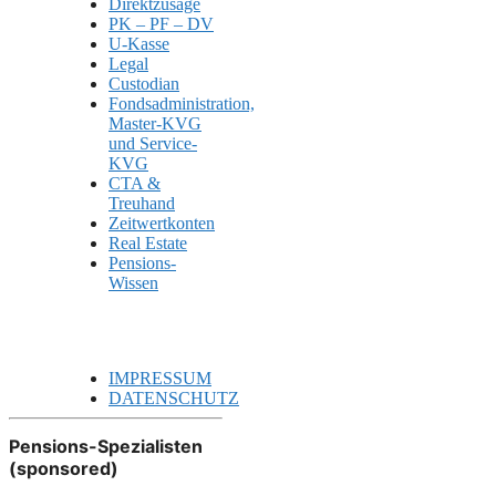
Direktzusage
PK – PF – DV
U-Kasse
Legal
Custodian
Fondsadministration,
Master-KVG
und Service-
KVG
CTA &
Treuhand
Zeitwertkonten
Real Estate
Pensions-
Wissen
IMPRESSUM
DATENSCHUTZ
Pensions-Spezialisten
(sponsored)