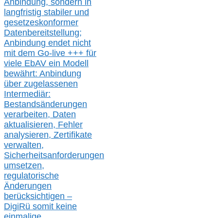
Anbindung, sondern in
langfristig stabile
r
und
gesetzeskonforme
r
Datenbereitstellung;
Anbindung endet nicht
mit dem Go-live
+++
für
viele EbAV ein Modell
bewährt: Anbindung
über zugelassenen
Intermediär:
Bestandsänderungen
verarbeite
n
, Daten
aktualisier
en,
Fehler
analysier
en
, Zertifikate
verwalte
n
,
Sicherheitsanforderungen
umsetz
en,
regulatorische
Änderungen
berücksichtigen –
DigiRü somit keine
einmalige