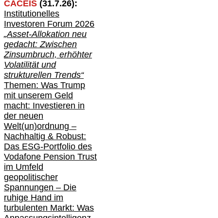
CACEIS
(
31
.
7
.2
6
):
Institutionelle
s
Investoren Forum 2026
„Asset-Allokation neu
gedacht: Zwischen
Zinsumbruch, erhöhter
Volatilität und
strukturellen Trends“
Themen: Was Trump
mit unserem Geld
macht: Investieren in
der neuen
Welt(un)ordnung –
Nachhaltig & Robust:
Das ESG-Portfolio des
Vodafone Pension Trust
im Umfeld
geopolitischer
Spannungen – Die
ruhige Hand im
turbulenten Markt: Was