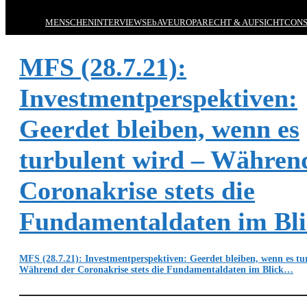
MENSCHEN
INTERVIEWS
EbAV
EUROPA
RECHT & AUFSICHT
CONS
MFS (28.7.21):
Investmentperspektiven:
Geerdet bleiben, wenn es
turbulent wird – Währen
Coronakrise stets die
Fundamentaldaten im Bl
MFS (28.7.21): Investmentperspektiven: Geerdet bleiben, wenn es tu
Während der Coronakrise stets die Fundamentaldaten im Blick…