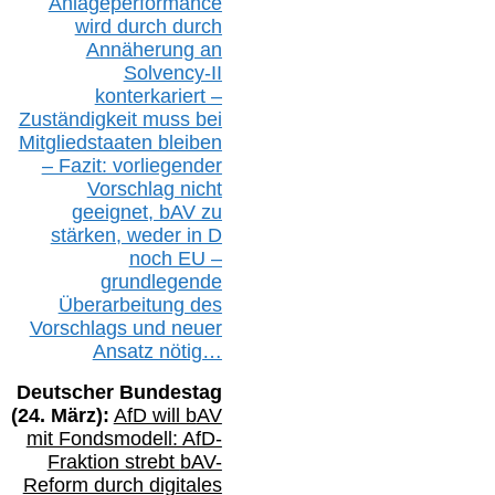
Anlageperformance
wird durch durch
Annäherung an
Solvency-II
konterkariert –
Zuständigkeit
muss bei
Mitgliedstaaten
bleiben
– Fazit:
vorliegende
r
Vorschlag nicht
geeignet,
bAV
zu
stärken, weder in D
noch EU –
g
rundlegende
Überarbeitung des
Vorschlags
und
neue
r
Ansatz
nötig…
Deutscher Bundestag
(
24
. März):
AfD will b
AV
mit Fondsmodell: AfD-
Fraktion strebt
bAV-
Reform durch digitales