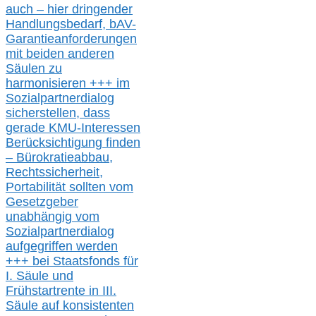
auch – hier
dringender
Handlungsbedarf,
bAV-
Garantieanforderungen
mit beiden anderen
Säulen zu
harmonisieren
+++ im
Sozialpartnerdialog
s
icher
stellen,
dass
gerade
KMU-
Interessen
Berücksichtigung finden
– Bürokratieabbau,
Rechtssicherheit,
Portabilität sollten vom
Gesetzgeber
unabhängig vom
Sozialpartnerdialog
aufgegriffen werden
+++ bei
Staatsfonds für
I.
Säule
und
Frühstartrente in
III.
Säule auf konsistenten