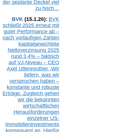
der geplante Deckel viel
zu hoch…
BVK
(1
5
.
1
.2
6
):
BVK
schließt 2025 erneut mit
guter Performance ab –
n
ach vorläufigen Zahlen
kapitalgewichtete
Nettoverzinsung 2025
rund 3,4% – faktisch
auf V
J-Niveau – CEO
Axel Uttenreuther
„Wir
liefern, was wir
versprochen haben –
konstante und robuste
Erträge. Zugleich gehen
wir die bekannten
wirtschaftlichen
Herausforderungen
einzelner US-
Immobilieninvestments
konsequent an. Hierfür