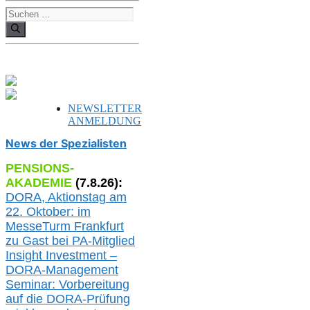
Suchen
nach:
NEWSLETTER
ANMELDUNG
News der Spezialisten
PENSIONS-
AKADEMIE
(
7
.
8
.26):
DORA, A
ktionstag am
22. Oktober:
im
MesseTurm Frankfurt
zu
Gast bei
PA-
Mitglied
Insight Investment –
DORA-Management
Seminar: Vorbereitung
auf die DORA-Prüfung