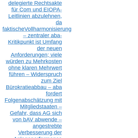
delegierte Rechtsakte
für Com
und EIOPA-
Leitlinien ab
zul
ehn
en,
da
faktisch
e
Vollharmonisierung
–
z
entraler
aba-
Kritikpunkt ist Umfang
der neuen
Anforderungen;
vi
ele
würden zu Mehrkosten
ohne klare
n
Mehrwert
führen –
Widerspruch
zum Ziel
Bürokratieabbau – aba
fordert
Folgenabschätzung
mit
Mitgliedstaaten –
Gefahr, dass AG sich
von bAV abwende –
angestrebte
Verbesserung der