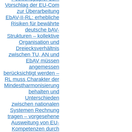
Vorschlag der EU-Com
zur Überarbeitung
EbAV-II-RL: erhebliche
Risiken für bewährte
deutsche bAV-
Strukturen – kollektive
Organisation und
D
reiecksverhältnis
zwischen T
U, AN und
EbAV müssen
angemessen
berücksichtig
t werd
en –
RL muss
Charakter
d
er
Mindestharmonisierung
behalten
und
Unterschieden
zwischen nationalen
S
ystemen Rechnung
tragen – vorgesehene
Ausweitung von EU-
Kompetenzen durch