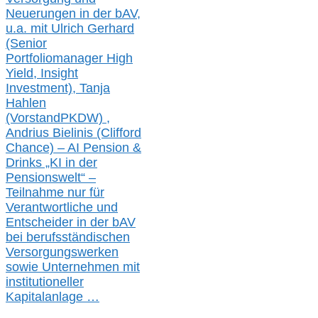
Neuerungen in der b
AV,
u.a. mit
Ulrich Gerhard
(Senior
Portfoliomanager High
Yield, Insight
Investment), Tanja
Hahlen
(Vorst
and
PKDW) ,
Andrius Bielinis (Clifford
Chance) – AI Pension &
Drinks „KI in der
Pensionswelt“ –
Teilnahme nur für
Verantwortliche und
Entscheider in der bAV
bei berufsständischen
V
er
sorgungswerken
sowie Unternehmen mit
institutioneller
Kapitalanlage …