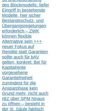
des Blockmodells: tiefer
Eingriff in bestehende
Modelle,
hier
siche
r
Bestandsschutz- und
Übergangsregelungen
erforderlich –
ZWK
können
flexible
Alternative
sein
+++
neuer
Fokus auf
Rendite
statt
Garantien
sollte
auch für bAV
gelten, k
onkret:
Bei
für
Kapitalrente
vorgesehene
Garantiefreiheit
zumindest für die
Ansparphase
kein
Grund mehr
, nicht auch
r
BZ
über S
PM
hinaus
zu öffnen –
besteht in
der III.
Säule
faktisch