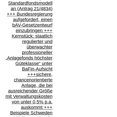
Standardfondsmodell
an
(
Antrag 21/4834)
+++
Bundesregierung
aufgefordert, einen
bAV-
Gesetzentwurf
einzubringen
+++
Kernstück: staatlich
regulierter und
überwachter
professioneller
„Anlagefonds höchster
Güteklasse“
unter
BaFin-
Aufsicht
+++
sichere,
chancenorientierte
Anlage, die bei
ausreichender Größe
mit Verwaltungskosten
von unter 0,5% p.a.
auskommt
+++
Beispiele Schweden