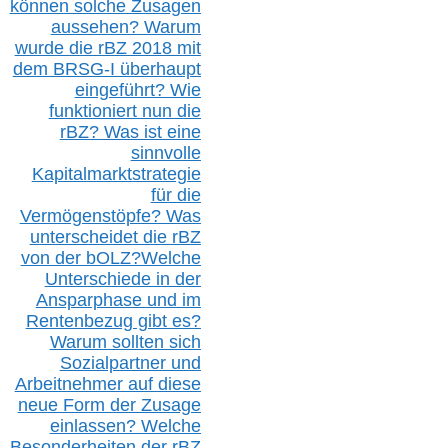
können solche Zusagen
aussehen? Warum
wurde die r
BZ
2018 mit
dem B
RSG-
I überhaupt
eingeführt? Wie
funktioniert nun die
r
BZ
? Was ist eine
sinnvolle
Kapitalmarktstrategie
für die
Vermögenstöpfe? Was
unterscheidet die r
BZ
von der b
OLZ
?
Welche
Unterschiede in der
Ansparphase
und im
Rentenbezug gibt es?
Warum sollten sich
Sozialpartner und
Arbeitnehmer auf diese
neue Form der Zusage
einlassen? Welche
Besonderheiten der rBZ