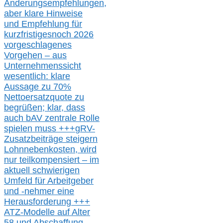
Änderungsempfehlungen,
aber klare Hinweise
und Empfehlung für
kurzfristig
es
noch 2026
vorgeschlagenes
Vorgehen –
a
us
Unternehmenssicht
wesentlic
h
: klare
Aussage
zu
70%
Nettoersatzquote zu
begrüßen;
klar,
dass
auch b
AV zentrale Rolle
spielen muss
+++
gRV-
Zusatzb
eiträge steigern
Lohnnebenkosten,
wird
nur t
eilkompensiert – im
aktuell schwierigen
Umfeld für Arbeitgeber
und -nehmer eine
Herausforderung
+++
ATZ-M
odelle auf Alter
58 und Abschaffung