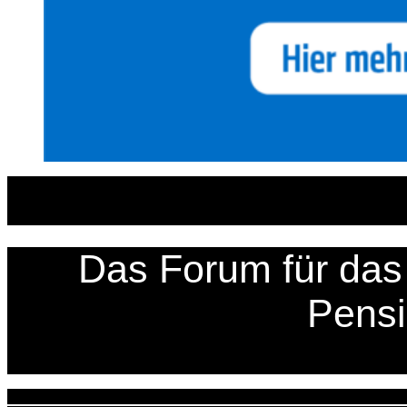
Zum
Inhalt
springen
Das Forum für das 
Pens