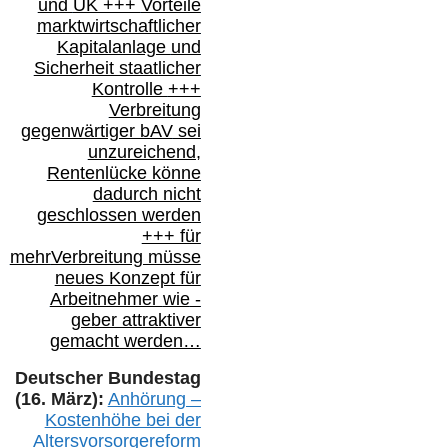
und
UK +++
Vorteile
marktwirtschaftlicher
Kapitalanlage
und
Sicherheit staatlicher
Kontrolle
+++
Verbreitung
gegenwärtiger bAV
sei
unzureichend,
Rentenlücke könne
dadurch nicht
geschlossen werden
+++ für
mehr
Verbreitung müsse
neues Konzept für
Arbeitnehmer
wie
-
geber attraktiver
gemacht werden…
Deutscher Bundestag
(16. März):
Anhörung –
Kostenhöhe bei der
Altersvorsorgereform