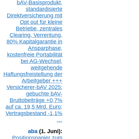
bAV-Basisprodukt,
s
tandardisierte
Direktversicherung
mit
Opt out
für kleine
Betriebe,
z
entrale
s
Clearing,
Verrentung,
80% Kapitalgarantie in
Ansparphase,
k
ostenfreie Portabilität
bei A
G-We
chsel,
w
eitgehende
Haftungsfreistellung der
Arbeitgeber +++
Versicherer-bAV
2025:
gebuchte
bAV-
Bruttobeiträge
+
0,7%
auf
ca.
19,5 M
rd.
Euro;
Vertragsbestand -1,1%
…
aba
(1. Juni):
Positionspapier zum