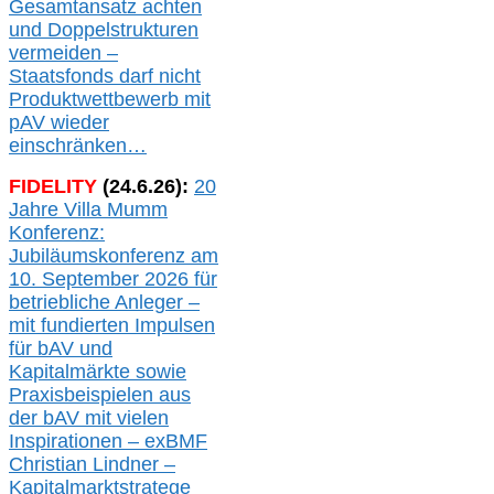
Gesamtansatz achte
n
und Doppelstrukturen
verme
i
den –
Staatsfonds
darf nicht
Produktwettbewerb
mit
pAV
wieder
einschränken…
FIDELITY
(
24
.
6
.2
6
):
20
Jahre Villa Mumm
Konferenz:
Jubiläumskonferenz am
10. September 2026 für
betriebliche Anleger –
mit fundierten Impulsen
für bAV und
Kapitalmärkte
sowie
Praxisbeispielen aus
der bAV
mit
vielen
Inspirationen –
exBMF
Christian Lindner –
Kapitalmarktstratege