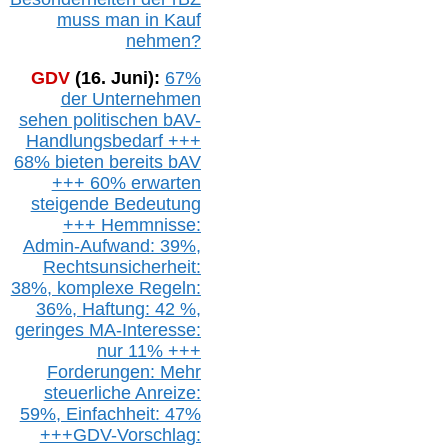
muss man in Kauf
nehmen?
GDV
(16. Juni):
67%
der Unternehmen
sehen politischen
bAV-
Handlungsbedarf
+++
68% bieten bereits bAV
+++ 60% erwarten
steigende
Bedeutung
+++ Hemmnisse:
Admin-A
ufwand: 39%,
Rechtsunsicherheit:
38%,
k
omplexe Regeln:
36%,
H
aftung: 42 %,
g
eringes M
A-I
nteresse:
nur 11% +++
Forderungen: Mehr
steuerliche Anreize:
59%, Einfach
heit:
47%
+++
GDV-Vorschlag: