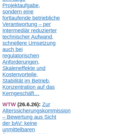
Projektaufgabe,
sondern eine
fortlaufende betriebliche
Verantwortung –
per
Intermediär redu
zierter
technischer Aufwand,
s
chnellere Umsetzung
auch
bei
regulatorischen
Anforderungen,
Skaleneffekte und
Kostenvorteile,
Stabilität im Betrieb,
Konzentration auf das
Kerngeschäft…
WTW
(26.6.26):
Zur
Alterssicherungskommission
– Bewertung aus Sicht
der bAV:
keine
u
nmittelbare
n