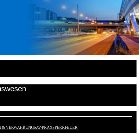
onswesen
 & VERWAHRUNG
bAV-PRAX
SPERRFEUER