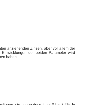
aten anziehenden Zinsen, aber vor allem der
en Entwicklungen der beiden Parameter wird
men haben.
tiegen, sie liegen derzeit bei 3 bis 3,5%. In