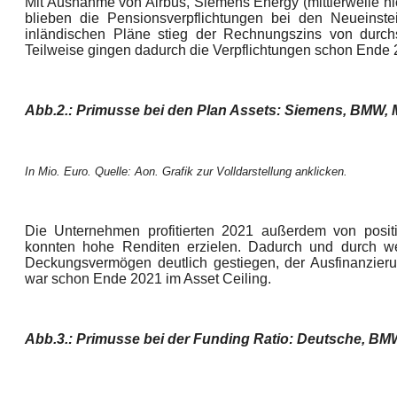
Mit Ausnahme von Airbus, Siemens Energy (mittlerweile n
blieben die Pensionsverpflichtungen bei den Neueinst
inländischen Pläne stieg der Rechnungszins von durchs
Teilweise gingen dadurch die Verpflichtungen schon Ende 
Abb.2.: Primusse bei den Plan Assets: Siemens, BMW,
In Mio. Euro. Quelle: Aon. Grafik zur Volldarstellung anklicken.
Die Unternehmen profitierten 2021 außerdem von posit
konnten hohe Renditen erzielen. Dadurch und durch wei
Deckungsvermögen deutlich gestiegen, der Ausfinanzier
war schon Ende 2021 im Asset Ceiling.
Abb.3.: Primusse bei der Funding Ratio: Deutsche, BM