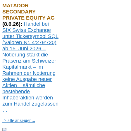
MATADOR
SECONDARY
PRIVATE EQUITY AG
(
8
.
6.26
):
Handel bei
SIX Swiss Exchange
unter Tickersymbol SQL
(Valoren-Nr. 4’279’720)
ab 15. Juni 2026 –
Notierung
stärkt die
Präsenz am Schweizer
Kapitalmarkt –
i
m
Rahmen der
N
otierung
keine
Ausgabe
neue
r
Aktien – sämtliche
bestehende
Inhaberaktien werden
zum Handel zugelassen
…
-> alle anzeigen...