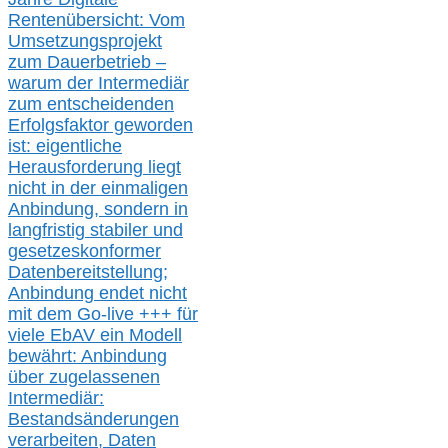
Rentenübersicht: Vom
Umsetzungsprojekt
zum Dauerbetrieb –
warum der Intermediär
zum entscheidenden
Erfolgsfaktor geworden
ist: eigentliche
Herausforderung liegt
nicht in der einmaligen
Anbindung, sondern in
langfristig stabile
r
und
gesetzeskonforme
r
Datenbereitstellung;
Anbindung endet nicht
mit dem Go-live
+++
für
viele EbAV ein Modell
bewährt: Anbindung
über zugelassenen
Intermediär:
Bestandsänderungen
verarbeite
n
, Daten