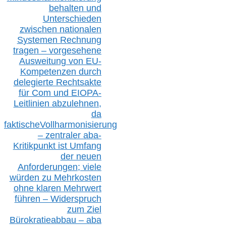
behalten
und
Unterschieden
zwischen nationalen
S
ystemen Rechnung
tragen – vorgesehene
Ausweitung von EU-
Kompetenzen durch
delegierte Rechtsakte
für Com
und EIOPA-
Leitlinien ab
zul
ehn
en,
da
faktisch
e
Vollharmonisierung
–
z
entraler
aba-
Kritikpunkt ist Umfang
der neuen
Anforderungen;
vi
ele
würden zu Mehrkosten
ohne klare
n
Mehrwert
führen –
Widerspruch
zum Ziel
Bürokratieabbau – aba