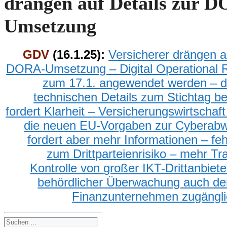
drängen auf Details zur 
Umsetzung
GDV
(16.1.2
5
):
Versicherer drängen a
DORA-Umsetzung – Digital Operational R
zu
m 17.
1.
angewendet werden –
d
technische
n
Details zum Stichtag b
fordert Klarheit – Versicherungswirtschaft 
die neuen EU-Vorgaben zur Cyberabw
fordert aber mehr Informationen –
f
eh
zum Drittparteienrisiko –
m
ehr Tr
Kontrolle
von
groß
er
IKT-Drittanbiete
behördliche
r
Überwachung auch den
Finanzunternehmen zugäng
Suchen