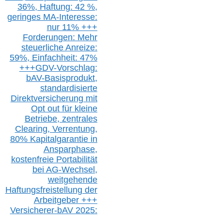
36%,
H
aftung: 42 %,
g
eringes M
A-I
nteresse:
nur 11% +++
Forderungen: Mehr
steuerliche Anreize:
59%, Einfach
heit:
47%
+++
GDV-Vorschlag:
bAV-Basisprodukt,
s
tandardisierte
Direktversicherung
mit
Opt out
für kleine
Betriebe,
z
entrale
s
Clearing,
Verrentung,
80% Kapitalgarantie in
Ansparphase,
k
ostenfreie Portabilität
bei A
G-We
chsel,
w
eitgehende
Haftungsfreistellung der
Arbeitgeber +++
Versicherer-bAV
2025: