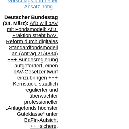
Vorschlags
und
neue
r
Ansatz
nötig…
Deutscher Bundestag
(
24
. März):
AfD will b
AV
mit Fondsmodell: AfD-
Fraktion strebt
bAV-
Reform durch digitales
Standardfondsmodell
an
(
Antrag 21/4834)
+++
Bundesregierung
aufgefordert, einen
bAV-
Gesetzentwurf
einzubringen
+++
Kernstück: staatlich
regulierter und
überwachter
professioneller
„Anlagefonds höchster
Güteklasse“
unter
BaFin-
Aufsicht
+++
sichere,