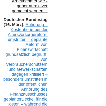
Arbeitnehmer
wie
-
geber attraktiver
gemacht werden…
Deutscher Bundestag
(16. März):
Anhörung –
Kostenhöhe bei der
Altersvorsorgereform
umstritten – geplante
Reform von
Finanzwirtschaft
grundsätzlich begrüßt,
von
Verbraucherschützern
und Gewerkschaften
dagegen kritisiert –
besonders umstritten in
der öffentlichen
Anhörung des
Finanzausschusses
geplanterDeckel für die
Kosten – während die