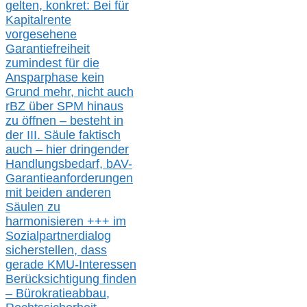
gelten, k
onkret:
Bei
für
Kapitalrente
vorgesehene
Garantiefreiheit
zumindest für die
Ansparphase
kein
Grund mehr
, nicht auch
r
BZ
über S
PM
hinaus
zu öffnen –
besteht in
der III.
Säule
faktisch
auch – hier
dringender
Handlungsbedarf,
bAV-
Garantieanforderungen
mit beiden anderen
Säulen zu
harmonisieren
+++ im
Sozialpartnerdialog
s
icher
stellen,
dass
gerade
KMU-
Interessen
Berücksichtigung finden
– Bürokratieabbau,