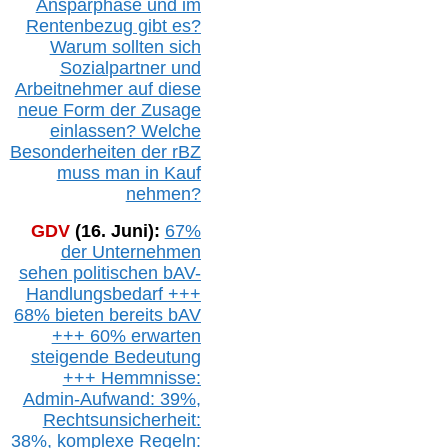
Ansparphase
und im
Rentenbezug gibt es?
Warum sollten sich
Sozialpartner und
Arbeitnehmer auf diese
neue Form der Zusage
einlassen? Welche
Besonderheiten der rBZ
muss man in Kauf
nehmen?
GDV
(16. Juni):
67%
der Unternehmen
sehen politischen
bAV-
Handlungsbedarf
+++
68% bieten bereits bAV
+++ 60% erwarten
steigende
Bedeutung
+++ Hemmnisse:
Admin-A
ufwand: 39%,
Rechtsunsicherheit:
38%,
k
omplexe Regeln: