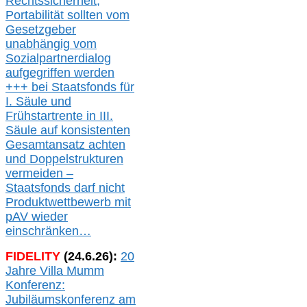
Rechtssicherheit,
Portabilität sollten vom
Gesetzgeber
unabhängig vom
Sozialpartnerdialog
aufgegriffen werden
+++ bei
Staatsfonds für
I.
Säule
und
Frühstartrente in
III.
Säule auf konsistenten
Gesamtansatz achte
n
und Doppelstrukturen
verme
i
den –
Staatsfonds
darf nicht
Produktwettbewerb
mit
pAV
wieder
einschränken…
FIDELITY
(
24
.
6
.2
6
):
20
Jahre Villa Mumm
Konferenz:
Jubiläumskonferenz am