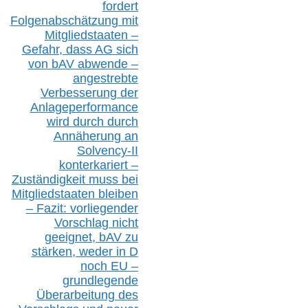
fordert
Folgenabschätzung
mit
Mitgliedstaaten –
Gefahr, dass AG sich
von bAV abwende –
angestrebte
Verbesserung der
Anlageperformance
wird durch durch
Annäherung an
Solvency-II
konterkariert –
Zuständigkeit
muss bei
Mitgliedstaaten
bleiben
– Fazit:
vorliegende
r
Vorschlag nicht
geeignet,
bAV
zu
stärken, weder in D
noch EU –
g
rundlegende
Überarbeitung des