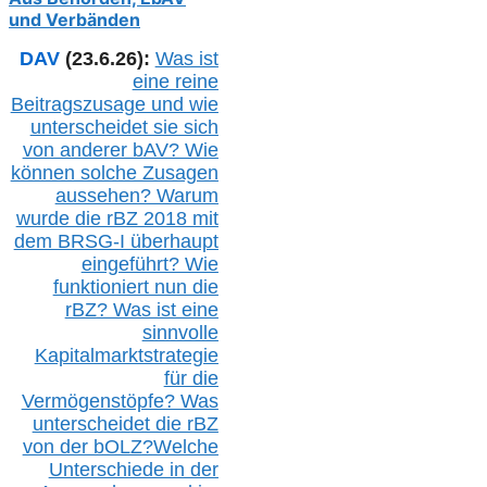
und Verbänden
DAV
(23.6.26):
Was ist
eine reine
Beitragszusage und wie
unterscheidet sie sich
von anderer b
AV
? Wie
können solche Zusagen
aussehen? Warum
wurde die r
BZ
2018 mit
dem B
RSG-
I überhaupt
eingeführt? Wie
funktioniert nun die
r
BZ
? Was ist eine
sinnvolle
Kapitalmarktstrategie
für die
Vermögenstöpfe? Was
unterscheidet die r
BZ
von der b
OLZ
?
Welche
Unterschiede in der