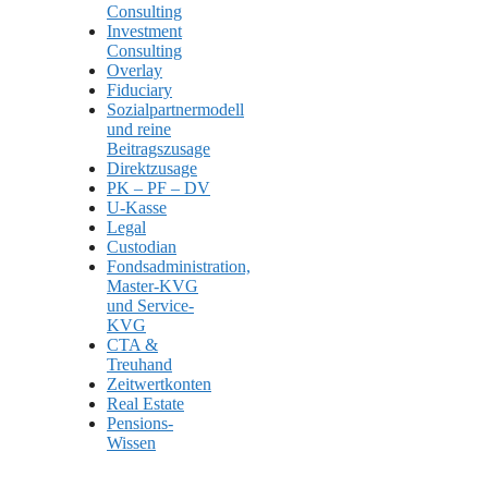
Consulting
Investment
Consulting
Overlay
Fiduciary
Sozialpartnermodell
und reine
Beitragszusage
Direktzusage
PK – PF – DV
U-Kasse
Legal
Custodian
Fondsadministration,
Master-KVG
und Service-
KVG
CTA &
Treuhand
Zeitwertkonten
Real Estate
Pensions-
Wissen