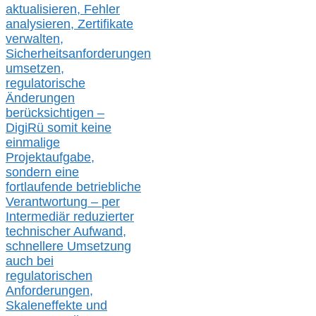
aktualisier
en,
Fehler
analysier
en
, Zertifikate
verwalte
n
,
Sicherheitsanforderungen
umsetz
en,
regulatorische
Änderungen
berücksichtigen –
DigiRü somit keine
einmalige
Projektaufgabe,
sondern eine
fortlaufende betriebliche
Verantwortung –
per
Intermediär redu
zierter
technischer Aufwand,
s
chnellere Umsetzung
auch
bei
regulatorischen
Anforderungen,
Skaleneffekte und