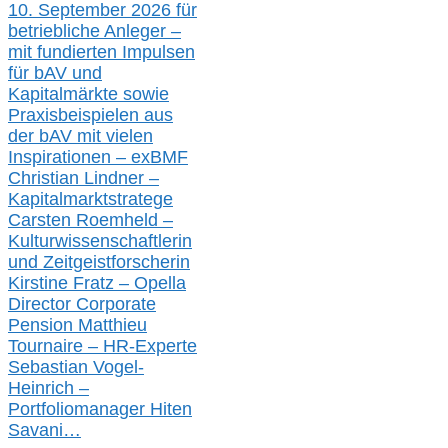
10. September 2026 für
betriebliche Anleger –
mit fundierten Impulsen
für bAV und
Kapitalmärkte
sowie
Praxisbeispielen aus
der bAV
mit
vielen
Inspirationen –
exBMF
Christian Lindner –
Kapitalmarktstratege
Carsten Roemheld –
Kulturwissenschaftlerin
und Zeitgeistforscherin
Kirstine Fratz – Opella
Director Corporate
Pension Matthieu
Tournaire – HR-Experte
Sebastian Vogel-
Heinrich –
Portfoliomanager Hiten
Savani
…