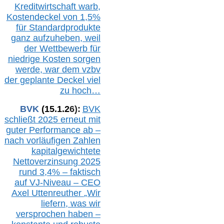
Kreditwirtschaft warb,
Kostendeckel von 1,5%
für Standardprodukte
ganz aufzuheben, weil
der Wettbewerb für
niedrige Kosten sorgen
werde, war dem vzbv
der geplante Deckel viel
zu hoch…
BVK
(1
5
.
1
.2
6
):
BVK
schließt 2025 erneut mit
guter Performance ab –
n
ach vorläufigen Zahlen
kapitalgewichtete
Nettoverzinsung 2025
rund 3,4% – faktisch
auf V
J-Niveau – CEO
Axel Uttenreuther
„Wir
liefern, was wir
versprochen haben –