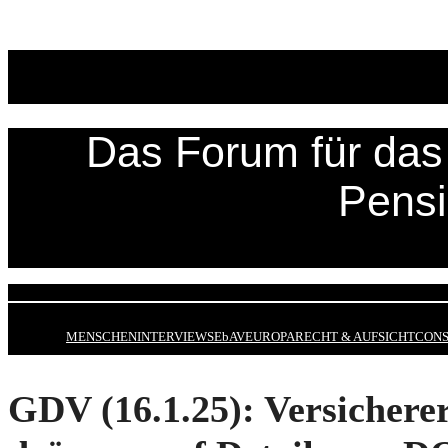
Zum
Inhalt
springen
Das Forum für das 
Pens
MENSCHEN
INTERVIEWS
EbAV
EUROPA
RECHT & AUFSICHT
CONS
GDV (16.1.25): Versichere