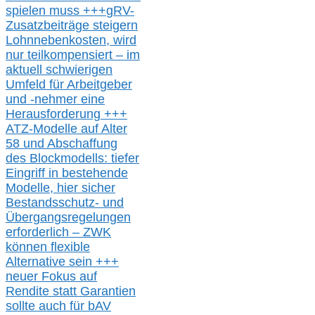
spielen muss
+++
gRV-
Zusatzb
eiträge steigern
Lohnnebenkosten,
wird
nur t
eilkompensiert – im
aktuell schwierigen
Umfeld für Arbeitgeber
und -nehmer eine
Herausforderung
+++
ATZ-M
odelle auf Alter
58 und Abschaffung
des Blockmodells: tiefer
Eingriff in bestehende
Modelle,
hier
siche
r
Bestandsschutz- und
Übergangsregelungen
erforderlich –
ZWK
können
flexible
Alternative
sein
+++
neuer
Fokus auf
Rendite
statt
Garantien
sollte
auch für bAV