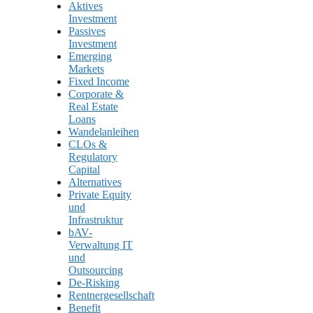
Aktives
Investment
Passives
Investment
Emerging
Markets
Fixed Income
Corporate &
Real Estate
Loans
Wandelanleihen
CLOs &
Regulatory
Capital
Alternatives
Private Equity
und
Infrastruktur
bAV-
Verwaltung IT
und
Outsourcing
De-Risking
Rentnergesellschaft
Benefit