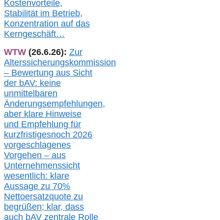
Kostenvorteile,
Stabilität im Betrieb,
Konzentration auf das
Kerngeschäft…
WTW
(26.6.26):
Zur
Alterssicherungskommission
– Bewertung aus Sicht
der bAV:
keine
u
nmittelbare
n
Änderungsempfehlungen,
aber klare Hinweise
und Empfehlung für
kurzfristig
es
noch 2026
vorgeschlagenes
Vorgehen –
a
us
Unternehmenssicht
wesentlic
h
: klare
Aussage
zu
70%
Nettoersatzquote zu
begrüßen;
klar,
dass
auch b
AV zentrale Rolle