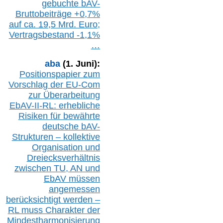
gebuchte
bAV-
Bruttobeiträge
+
0,7%
auf
ca.
19,5 M
rd.
Euro;
Vertragsbestand -1,1%
…
aba
(1. Juni):
Positionspapier zum
Vorschlag der EU-Com
zur Überarbeitung
EbAV-II-RL: erhebliche
Risiken für bewährte
deutsche bAV-
Strukturen – kollektive
Organisation und
D
reiecksverhältnis
zwischen T
U, AN und
EbAV müssen
angemessen
berücksichtig
t werd
en –
RL muss
Charakter
d
er
Mindestharmonisierung