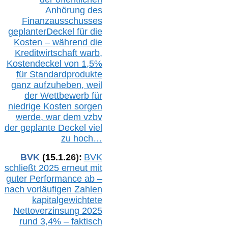
Anhörung des
Finanzausschusses
geplanterDeckel für die
Kosten – während die
Kreditwirtschaft warb,
Kostendeckel von 1,5%
für Standardprodukte
ganz aufzuheben, weil
der Wettbewerb für
niedrige Kosten sorgen
werde, war dem vzbv
der geplante Deckel viel
zu hoch…
BVK
(1
5
.
1
.2
6
):
BVK
schließt 2025 erneut mit
guter Performance ab –
n
ach vorläufigen Zahlen
kapitalgewichtete
Nettoverzinsung 2025
rund 3,4% – faktisch