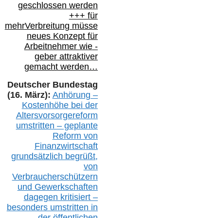
geschlossen werden
+++ für
mehr
Verbreitung müsse
neues Konzept für
Arbeitnehmer
wie
-
geber attraktiver
gemacht werden…
Deutscher Bundestag
(16. März):
Anhörung –
Kostenhöhe bei der
Altersvorsorgereform
umstritten – geplante
Reform von
Finanzwirtschaft
grundsätzlich begrüßt,
von
Verbraucherschützern
und Gewerkschaften
dagegen kritisiert –
besonders umstritten in
der öffentlichen