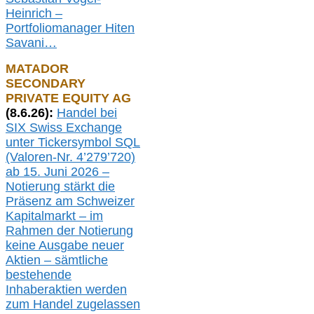
Heinrich –
Portfoliomanager Hiten
Savani
…
MATADOR
SECONDARY
PRIVATE EQUITY AG
(
8
.
6.26
):
Handel bei
SIX Swiss Exchange
unter Tickersymbol SQL
(Valoren-Nr. 4’279’720)
ab 15. Juni 2026 –
Notierung
stärkt die
Präsenz am Schweizer
Kapitalmarkt –
i
m
Rahmen der
N
otierung
keine
Ausgabe
neue
r
Aktien – sämtliche
bestehende
Inhaberaktien werden
zum Handel zugelassen