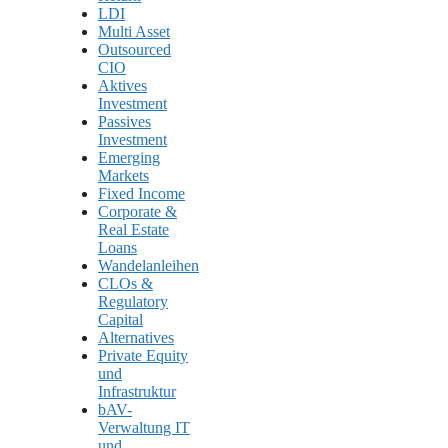
LDI
Multi Asset
Outsourced
CIO
Aktives
Investment
Passives
Investment
Emerging
Markets
Fixed Income
Corporate &
Real Estate
Loans
Wandelanleihen
CLOs &
Regulatory
Capital
Alternatives
Private Equity
und
Infrastruktur
bAV-
Verwaltung IT
und