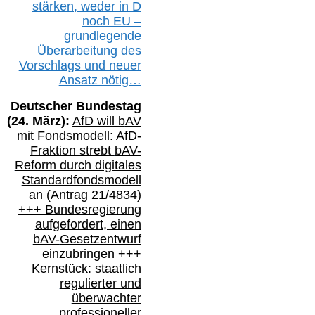
stärken, weder in D
noch EU –
g
rundlegende
Überarbeitung des
Vorschlags
und
neue
r
Ansatz
nötig…
Deutscher Bundestag
(
24
. März):
AfD will b
AV
mit Fondsmodell: AfD-
Fraktion strebt
bAV-
Reform durch digitales
Standardfondsmodell
an
(
Antrag 21/4834)
+++
Bundesregierung
aufgefordert, einen
bAV-
Gesetzentwurf
einzubringen
+++
Kernstück: staatlich
regulierter und
überwachter
professioneller