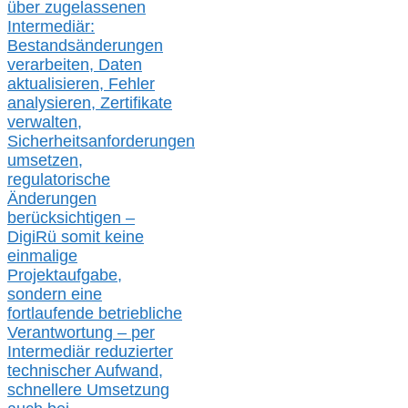
über zugelassenen
Intermediär:
Bestandsänderungen
verarbeite
n
, Daten
aktualisier
en,
Fehler
analysier
en
, Zertifikate
verwalte
n
,
Sicherheitsanforderungen
umsetz
en,
regulatorische
Änderungen
berücksichtigen –
DigiRü somit keine
einmalige
Projektaufgabe,
sondern eine
fortlaufende betriebliche
Verantwortung –
per
Intermediär redu
zierter
technischer Aufwand,
s
chnellere Umsetzung