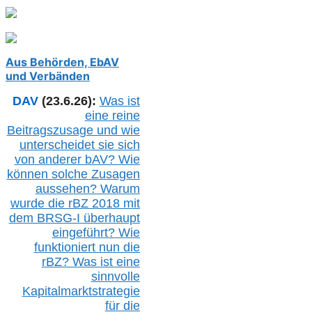
Aus Behörden, EbAV
und Verbänden
DAV
(23.6.26):
Was ist
eine reine
Beitragszusage und wie
unterscheidet sie sich
von anderer b
AV
? Wie
können solche Zusagen
aussehen? Warum
wurde die r
BZ
2018 mit
dem B
RSG-
I überhaupt
eingeführt? Wie
funktioniert nun die
r
BZ
? Was ist eine
sinnvolle
Kapitalmarktstrategie
für die