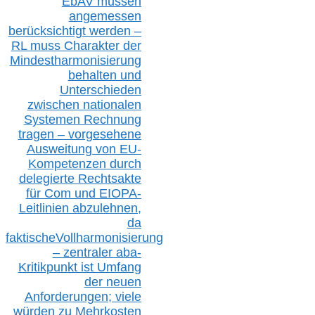
EbAV müssen
angemessen
berücksichtig
t werd
en –
RL muss
Charakter
d
er
Mindestharmonisierung
behalten
und
Unterschieden
zwischen nationalen
S
ystemen Rechnung
tragen – vorgesehene
Ausweitung von EU-
Kompetenzen durch
delegierte Rechtsakte
für Com
und EIOPA-
Leitlinien ab
zul
ehn
en,
da
faktisch
e
Vollharmonisierung
–
z
entraler
aba-
Kritikpunkt ist Umfang
der neuen
Anforderungen;
vi
ele
würden zu Mehrkosten