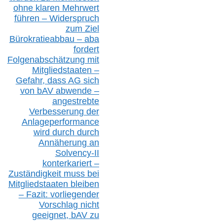
ohne klare
n
Mehrwert
führen –
Widerspruch
zum Ziel
Bürokratieabbau – aba
fordert
Folgenabschätzung
mit
Mitgliedstaaten –
Gefahr, dass AG sich
von bAV abwende –
angestrebte
Verbesserung der
Anlageperformance
wird durch durch
Annäherung an
Solvency-II
konterkariert –
Zuständigkeit
muss bei
Mitgliedstaaten
bleiben
– Fazit:
vorliegende
r
Vorschlag nicht
geeignet,
bAV
zu