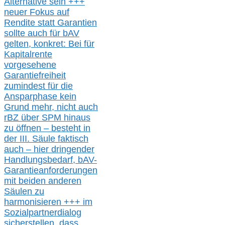
Alternative
sein
+++
neuer
Fokus auf
Rendite
statt
Garantien
sollte
auch für bAV
gelten, k
onkret:
Bei
für
Kapitalrente
vorgesehene
Garantiefreiheit
zumindest für die
Ansparphase
kein
Grund mehr
, nicht auch
r
BZ
über S
PM
hinaus
zu öffnen –
besteht in
der III.
Säule
faktisch
auch – hier
dringender
Handlungsbedarf,
bAV-
Garantieanforderungen
mit beiden anderen
Säulen zu
harmonisieren
+++ im
Sozialpartnerdialog
s
icher
stellen,
dass