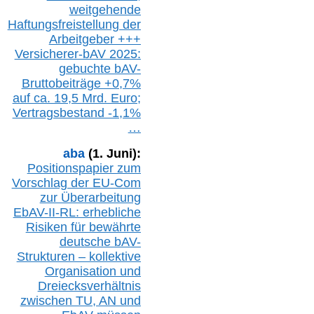
w
eitgehende
Haftungsfreistellung der
Arbeitgeber +++
Versicherer-bAV
2025:
gebuchte
bAV-
Bruttobeiträge
+
0,7%
auf
ca.
19,5 M
rd.
Euro;
Vertragsbestand -1,1%
…
aba
(1. Juni):
Positionspapier zum
Vorschlag der EU-Com
zur Überarbeitung
EbAV-II-RL: erhebliche
Risiken für bewährte
deutsche bAV-
Strukturen – kollektive
Organisation und
D
reiecksverhältnis
zwischen T
U, AN und