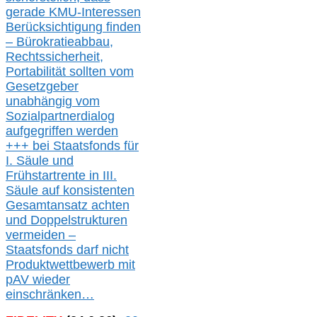
gerade
KMU-
Interessen
Berücksichtigung finden
– Bürokratieabbau,
Rechtssicherheit,
Portabilität sollten vom
Gesetzgeber
unabhängig vom
Sozialpartnerdialog
aufgegriffen werden
+++ bei
Staatsfonds für
I.
Säule
und
Frühstartrente in
III.
Säule auf konsistenten
Gesamtansatz achte
n
und Doppelstrukturen
verme
i
den –
Staatsfonds
darf nicht
Produktwettbewerb
mit
pAV
wieder
einschränken…