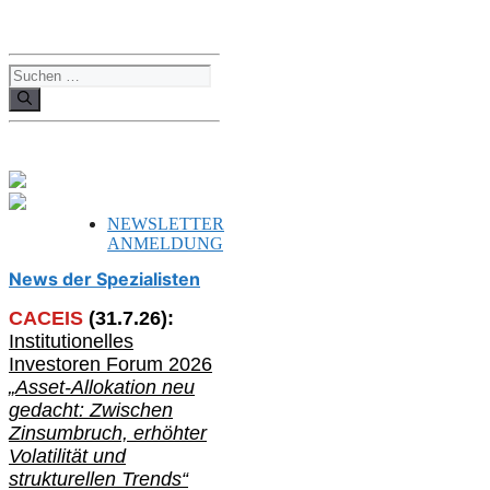
Suchen
nach:
NEWSLETTER
ANMELDUNG
News der Spezialisten
CACEIS
(
31
.
7
.2
6
):
Institutionelle
s
Investoren Forum 2026
„Asset-Allokation neu
gedacht: Zwischen
Zinsumbruch, erhöhter
Volatilität und
strukturellen Trends“