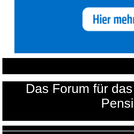
Zum
Inhalt
springen
Das Forum für das 
Pens