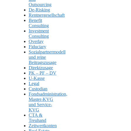
Outsourcing
De-Risking
Rentnergesellschaft
Benefit
Consulting
Investment
Consulting
Overlay
Fiduciary
Sozialpartnermodell
und reine
Beitragszusage
Direktzusage
PK – PF – DV
U-Kasse
Legal
Custodian
Fondsadministration,
Master-KVG
und Service-
KVG
CTA &
Treuhand
Zeitwertkonten
Real Estate