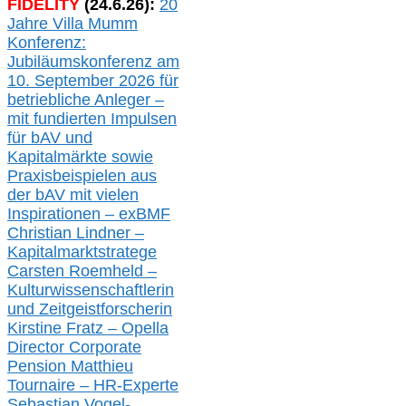
FIDELITY
(
24
.
6
.2
6
):
20
Jahre Villa Mumm
Konferenz:
Jubiläumskonferenz am
10. September 2026 für
betriebliche Anleger –
mit fundierten Impulsen
für bAV und
Kapitalmärkte
sowie
Praxisbeispielen aus
der bAV
mit
vielen
Inspirationen –
exBMF
Christian Lindner –
Kapitalmarktstratege
Carsten Roemheld –
Kulturwissenschaftlerin
und Zeitgeistforscherin
Kirstine Fratz – Opella
Director Corporate
Pension Matthieu
Tournaire – HR-Experte
Sebastian Vogel-