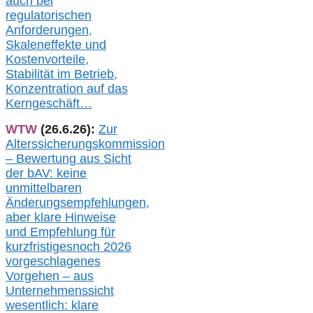
auch
bei
regulatorischen
Anforderungen,
Skaleneffekte und
Kostenvorteile,
Stabilität im Betrieb,
Konzentration auf das
Kerngeschäft…
WTW
(26.6.26):
Zur
Alterssicherungskommission
– Bewertung aus Sicht
der bAV:
keine
u
nmittelbare
n
Änderungsempfehlungen,
aber klare Hinweise
und Empfehlung für
kurzfristig
es
noch 2026
vorgeschlagenes
Vorgehen –
a
us
Unternehmenssicht
wesentlic
h
: klare