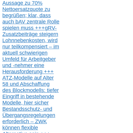
Aussage
zu
70%
Nettoersatzquote zu
begrüßen;
klar,
dass
auch b
AV zentrale Rolle
spielen muss
+++
gRV-
Zusatzb
eiträge steigern
Lohnnebenkosten,
wird
nur t
eilkompensiert – im
aktuell schwierigen
Umfeld für Arbeitgeber
und -nehmer eine
Herausforderung
+++
ATZ-M
odelle auf Alter
58 und Abschaffung
des Blockmodells: tiefer
Eingriff in bestehende
Modelle,
hier
siche
r
Bestandsschutz- und
Übergangsregelungen
erforderlich –
ZWK
können
flexible