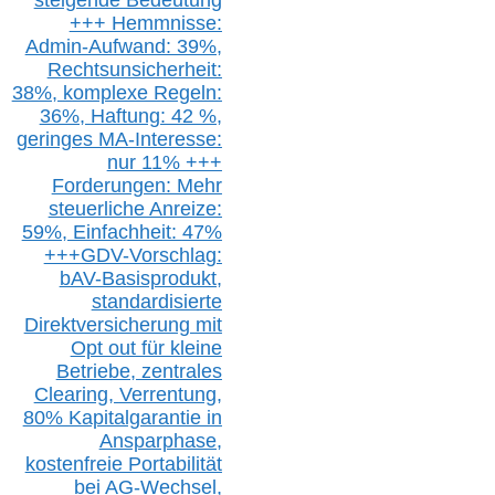
steigende
Bedeutung
+++ Hemmnisse:
Admin-A
ufwand: 39%,
Rechtsunsicherheit:
38%,
k
omplexe Regeln:
36%,
H
aftung: 42 %,
g
eringes M
A-I
nteresse:
nur 11% +++
Forderungen: Mehr
steuerliche Anreize:
59%, Einfach
heit:
47%
+++
GDV-Vorschlag:
bAV-Basisprodukt,
s
tandardisierte
Direktversicherung
mit
Opt out
für kleine
Betriebe,
z
entrale
s
Clearing,
Verrentung,
80% Kapitalgarantie in
Ansparphase,
k
ostenfreie Portabilität
bei A
G-We
chsel,