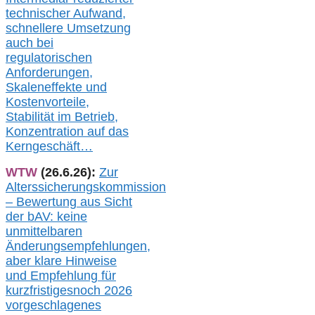
technischer Aufwand,
s
chnellere Umsetzung
auch
bei
regulatorischen
Anforderungen,
Skaleneffekte und
Kostenvorteile,
Stabilität im Betrieb,
Konzentration auf das
Kerngeschäft…
WTW
(26.6.26):
Zur
Alterssicherungskommission
– Bewertung aus Sicht
der bAV:
keine
u
nmittelbare
n
Änderungsempfehlungen,
aber klare Hinweise
und Empfehlung für
kurzfristig
es
noch 2026
vorgeschlagenes