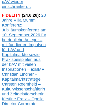
pAV
wieder
einschränken…
FIDELITY
(
24
.
6
.2
6
):
20
Jahre Villa Mumm
Konferenz:
Jubiläumskonferenz am
10. September 2026 für
betriebliche Anleger –
mit fundierten Impulsen
für bAV und
Kapitalmärkte
sowie
Praxisbeispielen aus
der bAV
mit
vielen
Inspirationen –
exBMF
Christian Lindner –
Kapitalmarktstratege
Carsten Roemheld –
Kulturwissenschaftlerin
und Zeitgeistforscherin
Kirstine Fratz – Opella
Director Corporate