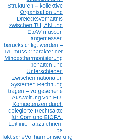
Strukturen – kollektive
Organisation und
D
reiecksverhältnis
zwischen T
U, AN und
EbAV müssen
angemessen
berücksichtig
t werd
en –
RL muss
Charakter
d
er
Mindestharmonisierung
behalten
und
Unterschieden
zwischen nationalen
S
ystemen Rechnung
tragen – vorgesehene
Ausweitung von EU-
Kompetenzen durch
delegierte Rechtsakte
für Com
und EIOPA-
Leitlinien ab
zul
ehn
en,
da
faktisch
e
Vollharmonisierung