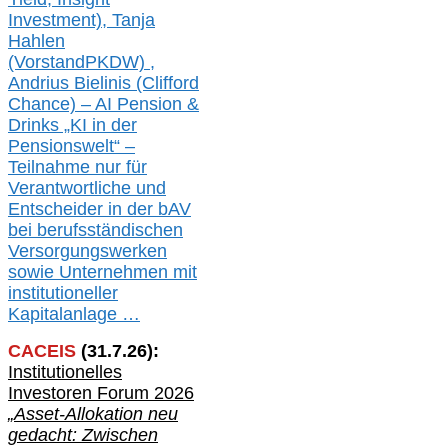
Investment), Tanja
Hahlen
(Vorst
and
PKDW) ,
Andrius Bielinis (Clifford
Chance) – AI Pension &
Drinks „KI in der
Pensionswelt“ –
Teilnahme nur für
Verantwortliche und
Entscheider in der bAV
bei berufsständischen
V
er
sorgungswerken
sowie Unternehmen mit
institutioneller
Kapitalanlage …
CACEIS
(
31
.
7
.2
6
):
Institutionelle
s
Investoren Forum 2026
„Asset-Allokation neu
gedacht: Zwischen