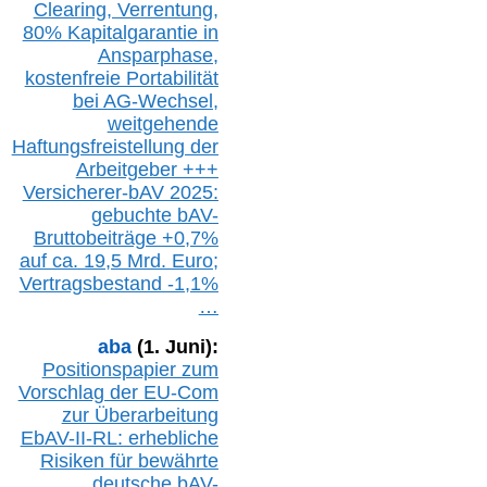
Clearing,
Verrentung,
80% Kapitalgarantie in
Ansparphase,
k
ostenfreie Portabilität
bei A
G-We
chsel,
w
eitgehende
Haftungsfreistellung der
Arbeitgeber +++
Versicherer-bAV
2025:
gebuchte
bAV-
Bruttobeiträge
+
0,7%
auf
ca.
19,5 M
rd.
Euro;
Vertragsbestand -1,1%
…
aba
(1. Juni):
Positionspapier zum
Vorschlag der EU-Com
zur Überarbeitung
EbAV-II-RL: erhebliche
Risiken für bewährte
deutsche bAV-