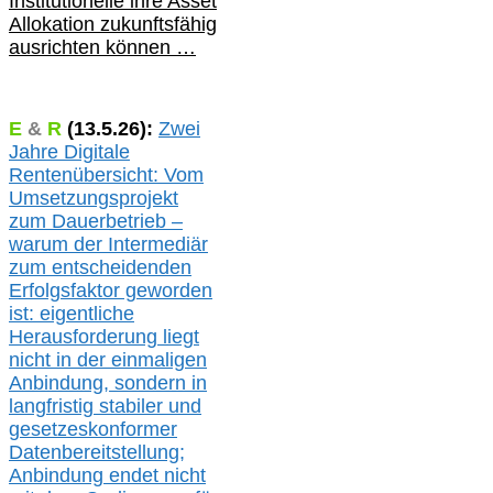
Institutionelle ihre Asset
Allokation zukunftsfähig
ausrichten können …
E
&
R
(
13.5.
26):
Zwei
Jahre Digitale
Rentenübersicht: Vom
Umsetzungsprojekt
zum Dauerbetrieb –
warum der Intermediär
zum entscheidenden
Erfolgsfaktor geworden
ist: eigentliche
Herausforderung liegt
nicht in der einmaligen
Anbindung, sondern in
langfristig stabile
r
und
gesetzeskonforme
r
Datenbereitstellung;
Anbindung endet nicht