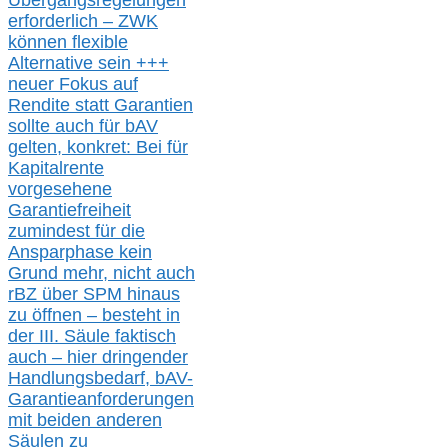
Übergangsregelungen
erforderlich –
ZWK
können
flexible
Alternative
sein
+++
neuer
Fokus auf
Rendite
statt
Garantien
sollte
auch für bAV
gelten, k
onkret:
Bei
für
Kapitalrente
vorgesehene
Garantiefreiheit
zumindest für die
Ansparphase
kein
Grund mehr
, nicht auch
r
BZ
über S
PM
hinaus
zu öffnen –
besteht in
der III.
Säule
faktisch
auch – hier
dringender
Handlungsbedarf,
bAV-
Garantieanforderungen
mit beiden anderen
Säulen zu