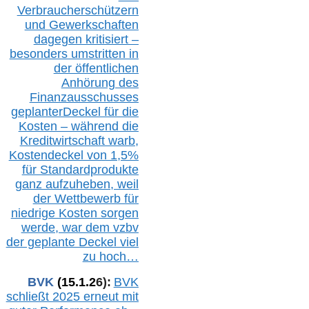
Verbraucherschützern
und Gewerkschaften
dagegen kritisiert –
besonders umstritten in
der öffentlichen
Anhörung des
Finanzausschusses
geplanterDeckel für die
Kosten – während die
Kreditwirtschaft warb,
Kostendeckel von 1,5%
für Standardprodukte
ganz aufzuheben, weil
der Wettbewerb für
niedrige Kosten sorgen
werde, war dem vzbv
der geplante Deckel viel
zu hoch…
BVK
(1
5
.
1
.2
6
):
BVK
schließt 2025 erneut mit