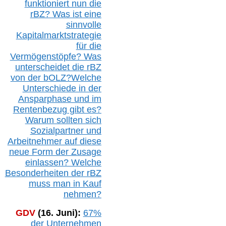
funktioniert nun die
r
BZ
? Was ist eine
sinnvolle
Kapitalmarktstrategie
für die
Vermögenstöpfe? Was
unterscheidet die r
BZ
von der b
OLZ
?
Welche
Unterschiede in der
Ansparphase
und im
Rentenbezug gibt es?
Warum sollten sich
Sozialpartner und
Arbeitnehmer auf diese
neue Form der Zusage
einlassen? Welche
Besonderheiten der rBZ
muss man in Kauf
nehmen?
GDV
(16. Juni):
67%
der Unternehmen