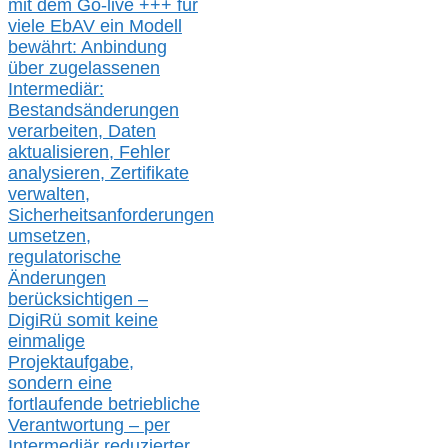
mit dem Go-live
+++
für
viele EbAV ein Modell
bewährt: Anbindung
über zugelassenen
Intermediär:
Bestandsänderungen
verarbeite
n
, Daten
aktualisier
en,
Fehler
analysier
en
, Zertifikate
verwalte
n
,
Sicherheitsanforderungen
umsetz
en,
regulatorische
Änderungen
berücksichtigen –
DigiRü somit keine
einmalige
Projektaufgabe,
sondern eine
fortlaufende betriebliche
Verantwortung –
per
Intermediär redu
zierter