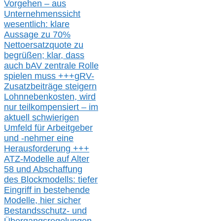
Vorgehen –
a
us
Unternehmenssicht
wesentlic
h
: klare
Aussage
zu
70%
Nettoersatzquote zu
begrüßen;
klar,
dass
auch b
AV zentrale Rolle
spielen muss
+++
gRV-
Zusatzb
eiträge steigern
Lohnnebenkosten,
wird
nur t
eilkompensiert – im
aktuell schwierigen
Umfeld für Arbeitgeber
und -nehmer eine
Herausforderung
+++
ATZ-M
odelle auf Alter
58 und Abschaffung
des Blockmodells: tiefer
Eingriff in bestehende
Modelle,
hier
siche
r
Bestandsschutz- und