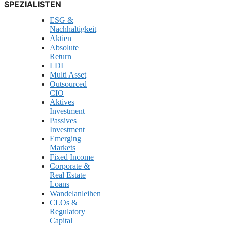
SPEZIALISTEN
ESG &
Nachhaltigkeit
Aktien
Absolute
Return
LDI
Multi Asset
Outsourced
CIO
Aktives
Investment
Passives
Investment
Emerging
Markets
Fixed Income
Corporate &
Real Estate
Loans
Wandelanleihen
CLOs &
Regulatory
Capital