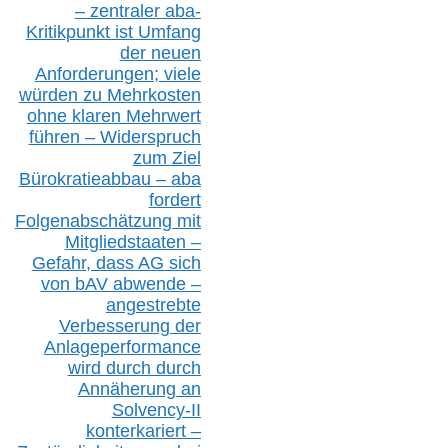
–
z
entraler
aba-
Kritikpunkt ist Umfang
der neuen
Anforderungen;
vi
ele
würden zu Mehrkosten
ohne klare
n
Mehrwert
führen –
Widerspruch
zum Ziel
Bürokratieabbau – aba
fordert
Folgenabschätzung
mit
Mitgliedstaaten –
Gefahr, dass AG sich
von bAV abwende –
angestrebte
Verbesserung der
Anlageperformance
wird durch durch
Annäherung an
Solvency-II
konterkariert –