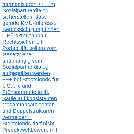
harmonisieren
+++ im
Sozialpartnerdialog
s
icher
stellen,
dass
gerade
KMU-
Interessen
Berücksichtigung finden
– Bürokratieabbau,
Rechtssicherheit,
Portabilität sollten vom
Gesetzgeber
unabhängig vom
Sozialpartnerdialog
aufgegriffen werden
+++ bei
Staatsfonds für
I.
Säule
und
Frühstartrente in
III.
Säule auf konsistenten
Gesamtansatz achte
n
und Doppelstrukturen
verme
i
den –
Staatsfonds
darf nicht
Produktwettbewerb
mit