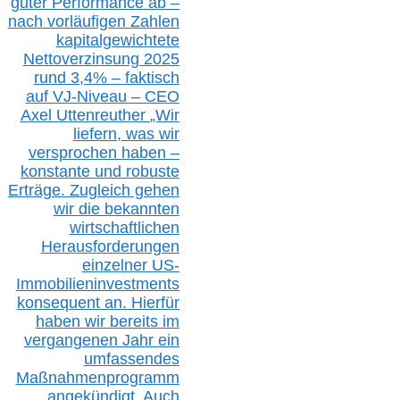
guter Performance ab –
n
ach vorläufigen Zahlen
kapitalgewichtete
Nettoverzinsung 2025
rund 3,4% – faktisch
auf V
J-Niveau – CEO
Axel Uttenreuther
„Wir
liefern, was wir
versprochen haben –
konstante und robuste
Erträge. Zugleich gehen
wir die bekannten
wirtschaftlichen
Herausforderungen
einzelner US-
Immobilieninvestments
konsequent an. Hierfür
haben wir bereits im
vergangenen Jahr ein
umfassendes
Maßnahmenprogramm
angekündigt. Auch