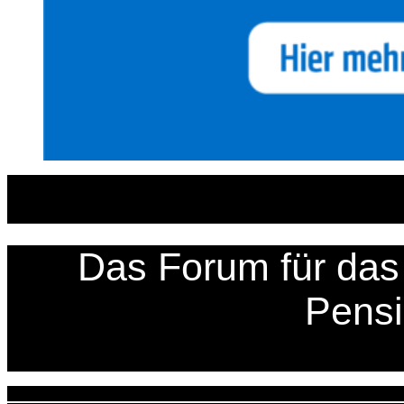
Zum
Inhalt
springen
Das Forum für das 
Pens