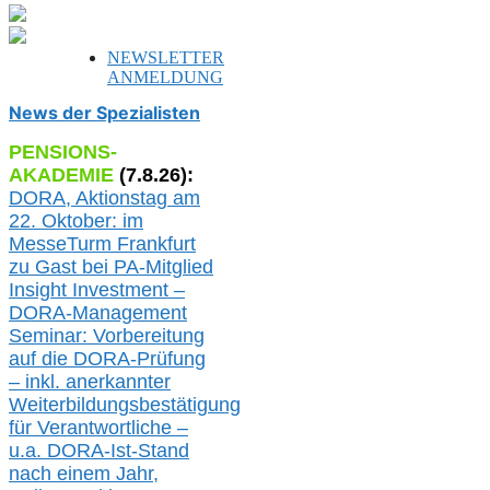
NEWSLETTER
ANMELDUNG
News der Spezialisten
PENSIONS-
AKADEMIE
(
7
.
8
.26):
DORA, A
ktionstag am
22. Oktober:
im
MesseTurm Frankfurt
zu
Gast bei
PA-
Mitglied
Insight Investment –
DORA-Management
Seminar: Vorbereitung
auf die DORA-Prüfung
– inkl. anerkannter
Weiterbildungsbestätigung
für Verantwortliche –
u.a.
DORA-Ist-Stand
nach einem Jahr,