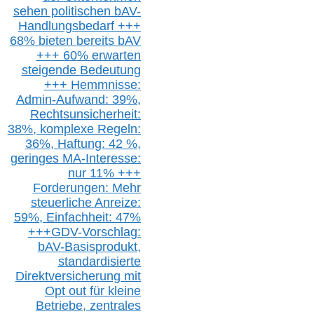
sehen politischen
bAV-
Handlungsbedarf
+++
68% bieten bereits bAV
+++ 60% erwarten
steigende
Bedeutung
+++ Hemmnisse:
Admin-A
ufwand: 39%,
Rechtsunsicherheit:
38%,
k
omplexe Regeln:
36%,
H
aftung: 42 %,
g
eringes M
A-I
nteresse:
nur 11% +++
Forderungen: Mehr
steuerliche Anreize:
59%, Einfach
heit:
47%
+++
GDV-Vorschlag:
bAV-Basisprodukt,
s
tandardisierte
Direktversicherung
mit
Opt out
für kleine
Betriebe,
z
entrale
s