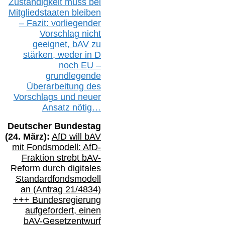
Zuständigkeit
muss bei
Mitgliedstaaten
bleiben
– Fazit:
vorliegende
r
Vorschlag nicht
geeignet,
bAV
zu
stärken, weder in D
noch EU –
g
rundlegende
Überarbeitung des
Vorschlags
und
neue
r
Ansatz
nötig…
Deutscher Bundestag
(
24
. März):
AfD will b
AV
mit Fondsmodell: AfD-
Fraktion strebt
bAV-
Reform durch digitales
Standardfondsmodell
an
(
Antrag 21/4834)
+++
Bundesregierung
aufgefordert, einen
bAV-
Gesetzentwurf