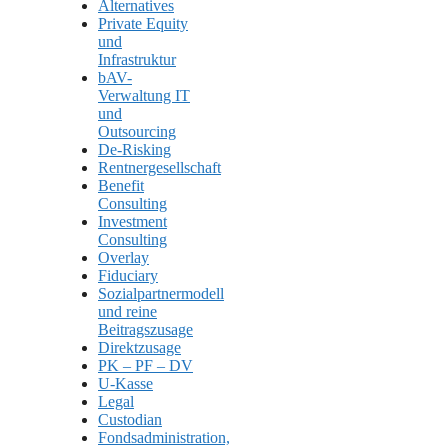
Alternatives
Private Equity
und
Infrastruktur
bAV-
Verwaltung IT
und
Outsourcing
De-Risking
Rentnergesellschaft
Benefit
Consulting
Investment
Consulting
Overlay
Fiduciary
Sozialpartnermodell
und reine
Beitragszusage
Direktzusage
PK – PF – DV
U-Kasse
Legal
Custodian
Fondsadministration,