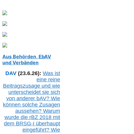
Aus Behörden, EbAV
und Verbänden
DAV
(23.6.26):
Was ist
eine reine
Beitragszusage und wie
unterscheidet sie sich
von anderer b
AV
? Wie
können solche Zusagen
aussehen? Warum
wurde die r
BZ
2018 mit
dem B
RSG-
I überhaupt
eingeführt? Wie