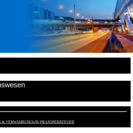
onswesen
 & VERWAHRUNG
bAV-PRAX
SPERRFEUER