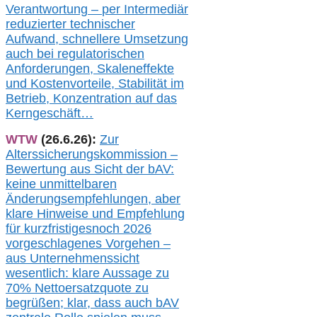
Verantwortung –
per Intermediär
redu
zierter technischer
Aufwand,
s
chnellere Umsetzung
auch
bei regulatorischen
Anforderungen, Skaleneffekte
und Kostenvorteile, Stabilität im
Betrieb, Konzentration auf das
Kerngeschäft…
WTW
(26.6.26):
Zur
Alterssicherungskommission –
Bewertung aus Sicht der bAV:
keine u
nmittelbare
n
Änderungsempfehlungen, aber
klare Hinweise und Empfehlung
für kurzfristig
es
noch 2026
vorgeschlagenes Vorgehen –
a
us Unternehmenssicht
wesentlic
h
: klare Aussage
zu
70% Nettoersatzquote zu
begrüßen;
klar,
dass
auch b
AV