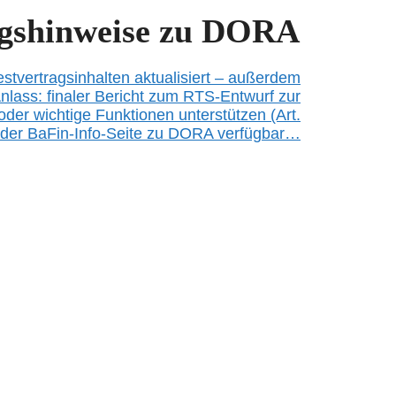
ngshinweise zu DORA
tvertragsinhalte
n
aktualisiert –
außerdem
nlass: finale
r
Bericht zum RTS-Entwurf zur
oder wichtige Funktionen unterstützen (Art.
 der BaFin-Info-Seite zu DORA verfügbar…