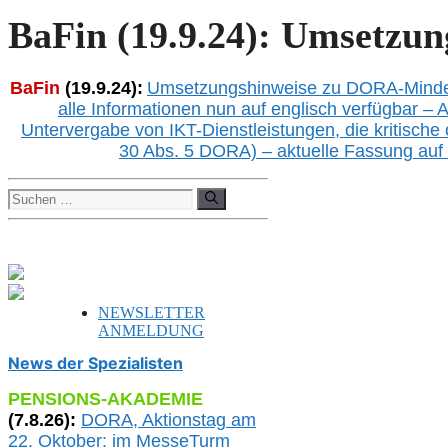
BaFin (19.9.24): Umsetzu
BaFin
(
1
9.
9
.24):
Umsetzungshinweise zu DORA-Mindes
alle Informationen nun auf englisch
verfügbar – A
Untervergabe von IKT-Dienstleistungen, die kritische 
30 Abs. 5 DORA) – aktuelle Fassung auf
Suchen
nach:
NEWSLETTER
ANMELDUNG
News der Spezialisten
PENSIONS-AKADEMIE
(
7
.
8
.26):
DORA, A
ktionstag am
22. Oktober:
im
MesseTurm