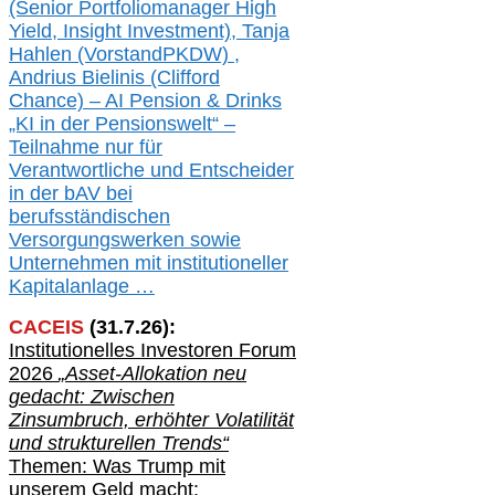
(Senior Portfoliomanager High
Yield, Insight Investment), Tanja
Hahlen (Vorst
and
PKDW) ,
Andrius Bielinis (Clifford
Chance) – AI Pension & Drinks
„KI in der Pensionswelt“ –
Teilnahme nur für
Verantwortliche und Entscheider
in der bAV bei
berufsständischen
V
er
sorgungswerken sowie
Unternehmen mit institutioneller
Kapitalanlage …
CACEIS
(
31
.
7
.2
6
):
Institutionelle
s
Investoren Forum
2026
„Asset-Allokation neu
gedacht: Zwischen
Zinsumbruch, erhöhter Volatilität
und strukturellen Trends“
Themen: Was Trump mit
unserem Geld macht: