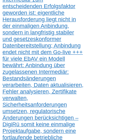
entscheidenden Erfolgsfaktor
geworden ist: eigentliche
Herausforderung liegt nicht in
der einmaligen Anbindung,
sondern in langfristig stabile
r
und gesetzeskonforme
r
Datenbereitstellung; Anbindung
endet nicht mit dem Go-live
+++
für
viele EbAV ein Modell
bewährt: Anbindung über
zugelassenen Intermediär:
Bestandsänderungen
verarbeite
n
, Daten aktualisier
en,
Fehler analysier
en
, Zertifikate
verwalte
n
,
Sicherheitsanforderungen
umsetz
en,
regulatorische
Änderungen berücksichtigen –
DigiRü somit keine einmalige
Projektaufgabe, sondern eine
fortlaufende betriebliche