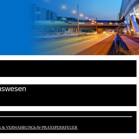
onswesen
 & VERWAHRUNG
bAV-PRAX
SPERRFEUER