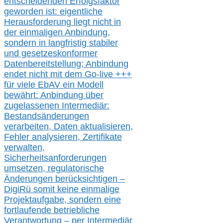
entscheidenden Erfolgsfaktor
geworden ist: eigentliche
Herausforderung liegt nicht in
der einmaligen Anbindung,
sondern in langfristig stabile
r
und gesetzeskonforme
r
Datenbereitstellung; Anbindung
endet nicht mit dem Go-live
+++
für
viele EbAV ein Modell
bewährt: Anbindung über
zugelassenen Intermediär:
Bestandsänderungen
verarbeite
n
, Daten aktualisier
en,
Fehler analysier
en
, Zertifikate
verwalte
n
,
Sicherheitsanforderungen
umsetz
en,
regulatorische
Änderungen berücksichtigen –
DigiRü somit keine einmalige
Projektaufgabe, sondern eine
fortlaufende betriebliche
Verantwortung –
per Intermediär