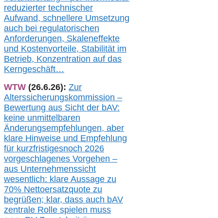
redu
zierter technischer
Aufwand,
s
chnellere Umsetzung
auch
bei regulatorischen
Anforderungen, Skaleneffekte
und Kostenvorteile, Stabilität im
Betrieb, Konzentration auf das
Kerngeschäft…
WTW
(26.6.26):
Zur
Alterssicherungskommission –
Bewertung aus Sicht der bAV:
keine u
nmittelbare
n
Änderungsempfehlungen, aber
klare Hinweise und Empfehlung
für kurzfristig
es
noch 2026
vorgeschlagenes Vorgehen –
a
us Unternehmenssicht
wesentlic
h
: klare Aussage
zu
70% Nettoersatzquote zu
begrüßen;
klar,
dass
auch b
AV
zentrale Rolle spielen muss