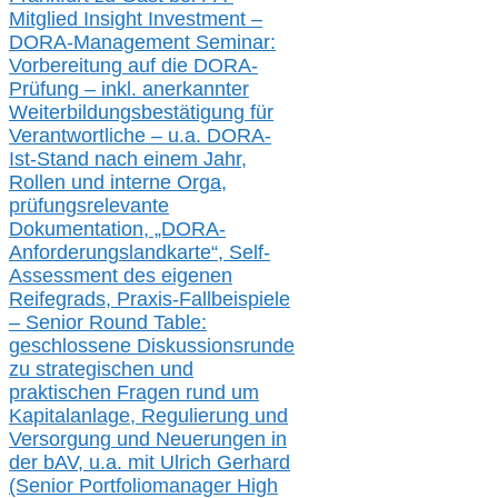
Mitglied Insight Investment –
DORA-Management Seminar:
Vorbereitung auf die DORA-
Prüfung – inkl. anerkannter
Weiterbildungsbestätigung für
Verantwortliche –
u.a.
DORA-
Ist-Stand nach einem Jahr,
Rollen und interne Orga,
prüfungsrelevante
Dokumentation, „DORA-
Anforderungslandkarte“, Self-
Assessment des eigenen
Reifegrads,
Praxis-
Fallbeispiele
– Senior Round Table:
geschlossene Diskussionsrunde
zu
strategischen und
praktischen Fragen rund um
Kapitalanlage, Regulierung und
Versorgung und Neuerungen in
der b
AV, u.a. mit
Ulrich Gerhard
(Senior Portfoliomanager High