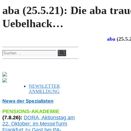
aba (25.5.21): Die aba trau
Uebelhack…
aba
(
25
.
5
.
Suchen
nach:
NEWSLETTER
ANMELDUNG
News der Spezialisten
PENSIONS-AKADEMIE
(
7
.
8
.26):
DORA, A
ktionstag am
22. Oktober:
im
MesseTurm
Frankfurt
zu
Gast bei
PA-