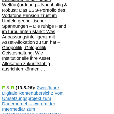
Welt(un)ordnung – Nachhaltig &
Robust: Das ESG-Portfolio des
Vodafone Pension Trust im
Umfeld geopolitischer
Spannungen – Die ruhige Hand
im turbulenten Markt: Was
Anpassungsintelligenz mit
Asset-Allokation zu tun hat –
Geopolitik,
Geldpolitik,
Geisteshaltung: Wie
Institutionelle ihre Asset
Allokation zukunftsfähig
ausrichten können …
E
&
R
(
13.5.
26):
Zwei Jahre
Digitale Rentenübersicht: Vom
Umsetzungsprojekt zum
Dauerbetrieb – warum der
Intermediär zum