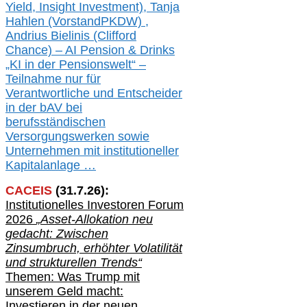
Yield, Insight Investment), Tanja
Hahlen (Vorst
and
PKDW) ,
Andrius Bielinis (Clifford
Chance) – AI Pension & Drinks
„KI in der Pensionswelt“ –
Teilnahme nur für
Verantwortliche und Entscheider
in der bAV bei
berufsständischen
V
er
sorgungswerken sowie
Unternehmen mit institutioneller
Kapitalanlage …
CACEIS
(
31
.
7
.2
6
):
Institutionelle
s
Investoren Forum
2026
„Asset-Allokation neu
gedacht: Zwischen
Zinsumbruch, erhöhter Volatilität
und strukturellen Trends“
Themen: Was Trump mit
unserem Geld macht:
Investieren in der neuen