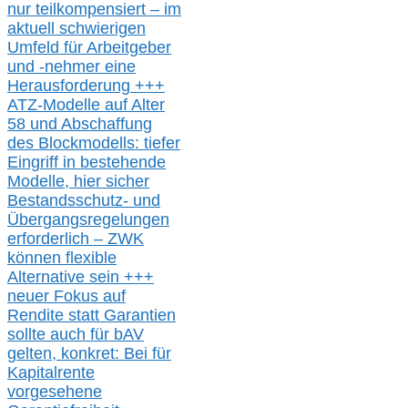
nur t
eilkompensiert – im
aktuell schwierigen
Umfeld für Arbeitgeber
und -nehmer eine
Herausforderung
+++
ATZ-M
odelle auf Alter
58 und Abschaffung
des Blockmodells: tiefer
Eingriff in bestehende
Modelle,
hier
siche
r
Bestandsschutz- und
Übergangsregelungen
erforderlich –
ZWK
können
flexible
Alternative
sein
+++
neuer
Fokus auf
Rendite
statt
Garantien
sollte
auch für bAV
gelten, k
onkret:
Bei
für
Kapitalrente
vorgesehene