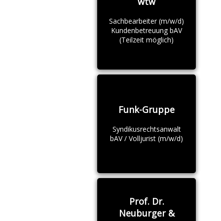
wtw
Sachbearbeiter (m/w/d)
Kundenbetreuung bAV
(Teilzeit möglich)
Funk-Gruppe
Syndikusrechtsanwalt
bAV / Volljurist (m/w/d)
Prof. Dr.
Neuburger &