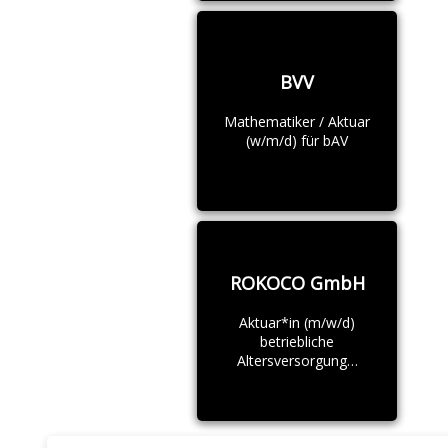
BVV
Mathematiker / Aktuar
(w/m/d) für bAV
ROKOCO GmbH
Aktuar*in (m/w/d)
betriebliche
Altersversorgung…