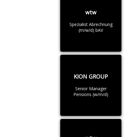
wtw
Spezialist Abrechnung
(m/w/d) bAV
KION GROUP
Senior Manager
Pensions (w/m/d)