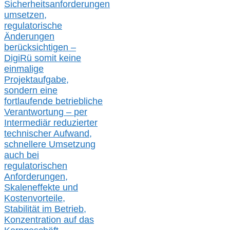
Sicherheitsanforderungen
umsetz
en,
regulatorische
Änderungen
berücksichtigen –
DigiRü somit keine
einmalige
Projektaufgabe,
sondern eine
fortlaufende betriebliche
Verantwortung –
per
Intermediär redu
zierter
technischer Aufwand,
s
chnellere Umsetzung
auch
bei
regulatorischen
Anforderungen,
Skaleneffekte und
Kostenvorteile,
Stabilität im Betrieb,
Konzentration auf das