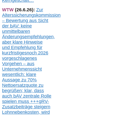
Kerngeschäft…
WTW
(26.6.26):
Zur
Alterssicherungskommission
– Bewertung aus Sicht
der bAV:
keine
u
nmittelbare
n
Änderungsempfehlungen,
aber klare Hinweise
und Empfehlung für
kurzfristig
es
noch 2026
vorgeschlagenes
Vorgehen –
a
us
Unternehmenssicht
wesentlic
h
: klare
Aussage
zu
70%
Nettoersatzquote zu
begrüßen;
klar,
dass
auch b
AV zentrale Rolle
spielen muss
+++
gRV-
Zusatzb
eiträge steigern
Lohnnebenkosten,
wird