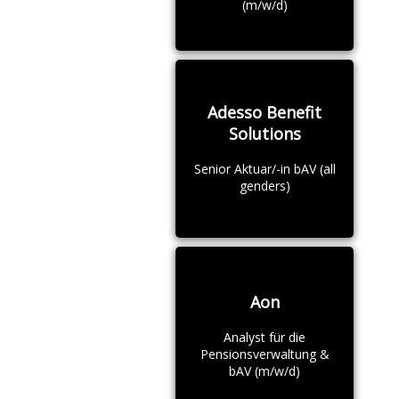
(m/w/d)
Adesso Benefit
Solutions
Senior Aktuar/-in bAV (all
genders)
Aon
Analyst für die
Pensionsverwaltung &
bAV (m/w/d)