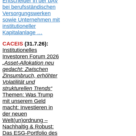
Entscheider in der bAV
bei berufsständischen
V
er
sorgungswerken
sowie Unternehmen mit
institutioneller
Kapitalanlage …
CACEIS
(
31
.
7
.2
6
):
Institutionelle
s
Investoren Forum 2026
„Asset-Allokation neu
gedacht: Zwischen
Zinsumbruch, erhöhter
Volatilität und
strukturellen Trends“
Themen: Was Trump
mit unserem Geld
macht: Investieren in
der neuen
Welt(un)ordnung –
Nachhaltig & Robust:
Das ESG-Portfolio des