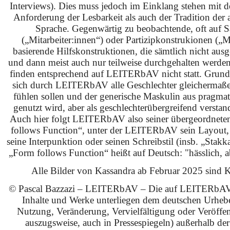
Interviews). Dies muss jedoch im Einklang stehen mit 
Anforderung der Lesbarkeit als auch der Tradition der 
Sprache. Gegenwärtig zu beobachtende, oft auf S
(„Mitarbeiter:innen“) oder Partizipkonstrukionen („M
basierende Hilfskonstruktionen, die sämtlich nicht ausg
und dann meist auch nur teilweise durchgehalten werden
finden entsprechend auf LEITERbAV nicht statt. Grundsä
sich durch LEITERbAV alle Geschlechter gleichermaß
fühlen sollen und der generische Maskulin aus pragma
genutzt wird, aber als geschlechterübergreifend verstan
Auch hier folgt LEITERbAV also seiner übergeordnet
follows Function“, unter der LEITERbAV sein Layout,
seine Interpunktion oder seinen Schreibstil (insb. „Stakk
„Form follows Function“ heißt auf Deutsch: "hässlich, ab
Alle Bilder von Kassandra ab Februar 2025 sind KI
© Pascal Bazzazi – LEITERbAV – Die auf LEITERbAV 
Inhalte und Werke unterliegen dem deutschen Urhebe
Nutzung, Veränderung, Vervielfältigung oder Veröffe
auszugsweise, auch in Pressespiegeln) außerhalb de