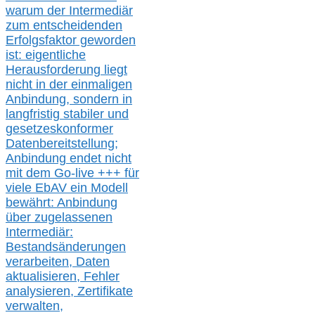
warum der Intermediär
zum entscheidenden
Erfolgsfaktor geworden
ist: eigentliche
Herausforderung liegt
nicht in der einmaligen
Anbindung, sondern in
langfristig stabile
r
und
gesetzeskonforme
r
Datenbereitstellung;
Anbindung endet nicht
mit dem Go-live
+++
für
viele EbAV ein Modell
bewährt: Anbindung
über zugelassenen
Intermediär:
Bestandsänderungen
verarbeite
n
, Daten
aktualisier
en,
Fehler
analysier
en
, Zertifikate
verwalte
n
,