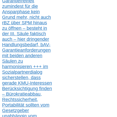
Garantiefreiheit
zumindest für die
Ansparphase
kein
Grund mehr
, nicht auch
r
BZ
über S
PM
hinaus
zu öffnen –
besteht in
der III.
Säule
faktisch
auch – hier
dringender
Handlungsbedarf,
bAV-
Garantieanforderungen
mit beiden anderen
Säulen zu
harmonisieren
+++ im
Sozialpartnerdialog
s
icher
stellen,
dass
gerade
KMU-
Interessen
Berücksichtigung finden
– Bürokratieabbau,
Rechtssicherheit,
Portabilität sollten vom
Gesetzgeber
unabhängig vom