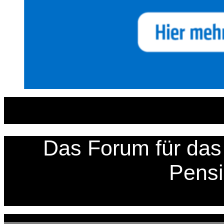
Zum
Inhalt
springen
Das Forum für das 
Pens