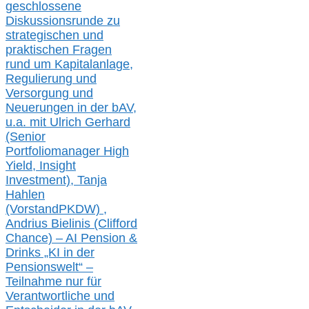
geschlossene
Diskussionsrunde
zu
strategischen und
praktischen Fragen
rund um Kapitalanlage,
Regulierung und
Versorgung und
Neuerungen in der b
AV,
u.a. mit
Ulrich Gerhard
(Senior
Portfoliomanager High
Yield, Insight
Investment), Tanja
Hahlen
(Vorst
and
PKDW) ,
Andrius Bielinis (Clifford
Chance) – AI Pension &
Drinks „KI in der
Pensionswelt“ –
Teilnahme nur für
Verantwortliche und