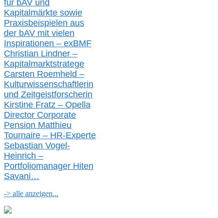
für bAV und
Kapitalmärkte
sowie
Praxisbeispielen aus
der bAV
mit
vielen
Inspirationen –
exBMF
Christian Lindner –
Kapitalmarktstratege
Carsten Roemheld –
Kulturwissenschaftlerin
und Zeitgeistforscherin
Kirstine Fratz – Opella
Director Corporate
Pension Matthieu
Tournaire – HR-Experte
Sebastian Vogel-
Heinrich –
Portfoliomanager Hiten
Savani
…
-> alle anzeigen...