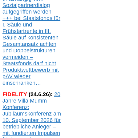
Sozialpartnerdialog
aufgegriffen werden
+++ bei
Staatsfonds für
I.
Säule
und
Frühstartrente in
III.
Säule auf konsistenten
Gesamtansatz achte
n
und Doppelstrukturen
verme
i
den –
Staatsfonds
darf nicht
Produktwettbewerb
mit
pAV
wieder
einschränken…
FIDELITY
(
24
.
6
.2
6
):
20
Jahre Villa Mumm
Konferenz:
Jubiläumskonferenz am
10. September 2026 für
betriebliche Anleger –
mit fundierten Impulsen