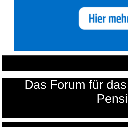
Zum
Inhalt
springen
Das Forum für das 
Pens