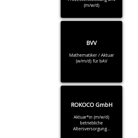
(m/w/d)
BVV
Mathematiker / Aktuar
(w/m/d) für bAV
ROKOCO GmbH
Aktuar*in (m/w/d)
betriebliche
Altersversorgung…