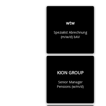
wtw
Spezialist Abrechnung
(m/w/d) bAV
KION GROUP
Senior Manager
Pensions (w/m/d)