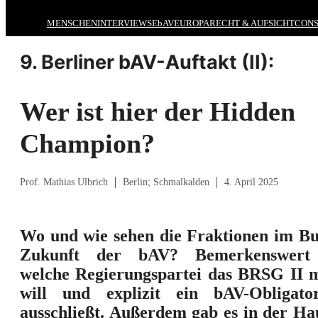
MENSCHEN
INTERVIEWS
EbAV
EUROPA
RECHT & AUFSICHT
CONS
9. Berliner bAV-Auftakt (II):
Wer ist hier der Hidden
Champion?
Prof. Mathias Ulbrich
Berlin; Schmalkalden
4. April 2025
Wo und wie sehen die Fraktionen im Bu
Zukunft der bAV? Bemerkenswert j
welche Regierungspartei das BRSG II m
will und explizit ein bAV-Obligato
ausschließt. Außerdem gab es in der Hau