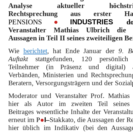
Analyse aktueller höchstrich
Rechtsprechung aus erster H
●
INDUSTRIES
PENSIONS
doku
Veranstalter Mathias Ulbrich die w
Aussagen in Teil II seines zweiteiligen Be
Wie
berichtet
, hat Ende Januar der
9. B
Auftakt
stattgefunden
,
120 persönlich e
Teilnehmer (in Präsenz und digital) a
Verbänden, Ministerien und Rechtsprechu
Beratern, Versorgungsträgern und der Sozial
Moderator und Veranstalter Prof. Mathias 
hier als Autor im zweiten Teil seines z
Beitrages wesentliche Inhalte der Veranstal
erneut im
P
●
I
–
Stakkato, die Aussagen der R
hier üblich im Indikativ (bei den Aussa