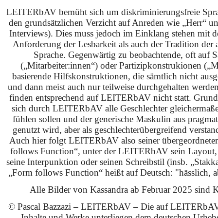
LEITERbAV bemüht sich um diskriminierungsfreie Spra
den grundsätzlichen Verzicht auf Anreden wie „Herr“ u
Interviews). Dies muss jedoch im Einklang stehen mit 
Anforderung der Lesbarkeit als auch der Tradition der 
Sprache. Gegenwärtig zu beobachtende, oft auf S
(„Mitarbeiter:innen“) oder Partizipkonstrukionen („M
basierende Hilfskonstruktionen, die sämtlich nicht ausg
und dann meist auch nur teilweise durchgehalten werden
finden entsprechend auf LEITERbAV nicht statt. Grundsä
sich durch LEITERbAV alle Geschlechter gleichermaß
fühlen sollen und der generische Maskulin aus pragma
genutzt wird, aber als geschlechterübergreifend verstan
Auch hier folgt LEITERbAV also seiner übergeordnet
follows Function“, unter der LEITERbAV sein Layout,
seine Interpunktion oder seinen Schreibstil (insb. „Stakk
„Form follows Function“ heißt auf Deutsch: "hässlich, ab
Alle Bilder von Kassandra ab Februar 2025 sind KI
© Pascal Bazzazi – LEITERbAV – Die auf LEITERbAV 
Inhalte und Werke unterliegen dem deutschen Urhebe