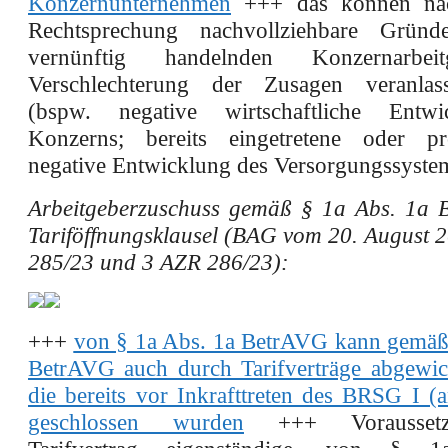
Konzernunternehmen
+++ das können nac
Rechtsprechung nachvollziehbare Gründ
vernünftig handelnden Konzernarbei
Verschlechterung der Zusagen veranla
(bspw. negative wirtschaftliche Entw
Konzerns; bereits eingetretene oder pro
negative Entwicklung des Versorgungssyste
Arbeitgeberzuschuss gemäß § 1a Abs. 1a 
Tariföffnungsklausel (BAG vom 20. August 
285/23 und 3 AZR 286/23):
+++
von § 1a Abs. 1a BetrAVG kann gemäß
BetrAVG auch durch Tarifverträge abgewi
die bereits vor Inkrafttreten des BRSG I (
geschlossen wurden
+++ Voraussetz