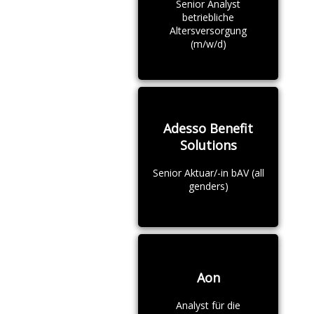
Senior Analyst
betriebliche
Altersversorgung
(m/w/d)
Adesso Benefit
Solutions
Senior Aktuar/-in bAV (all
genders)
Aon
Analyst für die