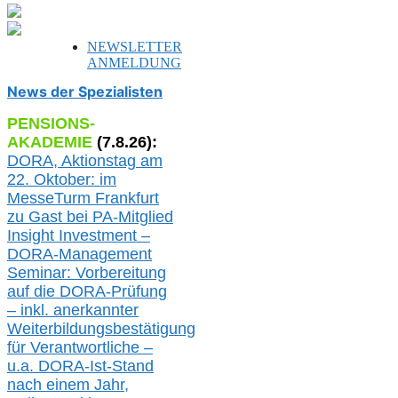
NEWSLETTER
ANMELDUNG
News der Spezialisten
PENSIONS-
AKADEMIE
(
7
.
8
.26):
DORA, A
ktionstag am
22. Oktober:
im
MesseTurm Frankfurt
zu
Gast bei
PA-
Mitglied
Insight Investment –
DORA-Management
Seminar: Vorbereitung
auf die DORA-Prüfung
– inkl. anerkannter
Weiterbildungsbestätigung
für Verantwortliche –
u.a.
DORA-Ist-Stand
nach einem Jahr,