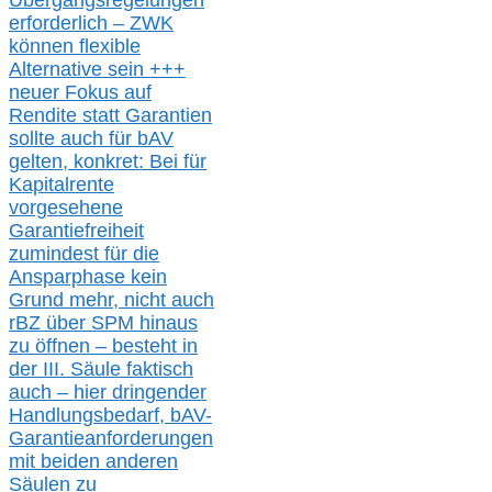
Übergangsregelungen
erforderlich –
ZWK
können
flexible
Alternative
sein
+++
neuer
Fokus auf
Rendite
statt
Garantien
sollte
auch für bAV
gelten, k
onkret:
Bei
für
Kapitalrente
vorgesehene
Garantiefreiheit
zumindest für die
Ansparphase
kein
Grund mehr
, nicht auch
r
BZ
über S
PM
hinaus
zu öffnen –
besteht in
der III.
Säule
faktisch
auch – hier
dringender
Handlungsbedarf,
bAV-
Garantieanforderungen
mit beiden anderen
Säulen zu