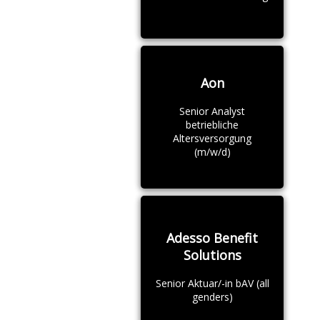
Aon
Senior Analyst
betriebliche
Altersversorgung
(m/w/d)
Adesso Benefit
Solutions
Senior Aktuar/-in bAV (all
genders)