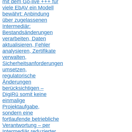
mit dem Go-live
+++
für
viele EbAV ein Modell
bewährt: Anbindung
über zugelassenen
Intermediär:
Bestandsänderungen
verarbeite
n
, Daten
aktualisier
en,
Fehler
analysier
en
, Zertifikate
verwalte
n
,
Sicherheitsanforderungen
umsetz
en,
regulatorische
Änderungen
berücksichtigen –
DigiRü somit keine
einmalige
Projektaufgabe,
sondern eine
fortlaufende betriebliche
Verantwortung –
per
Intermediär redu
zierter