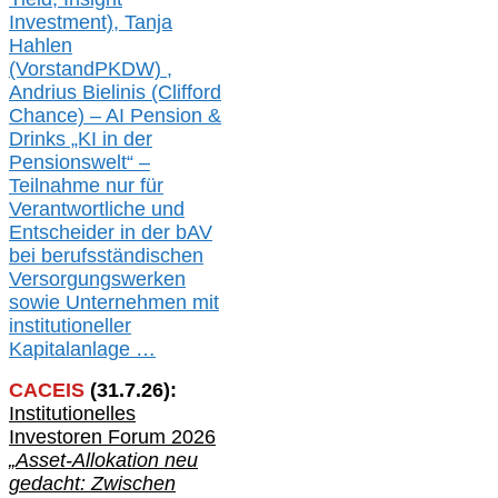
Investment), Tanja
Hahlen
(Vorst
and
PKDW) ,
Andrius Bielinis (Clifford
Chance) – AI Pension &
Drinks „KI in der
Pensionswelt“ –
Teilnahme nur für
Verantwortliche und
Entscheider in der bAV
bei berufsständischen
V
er
sorgungswerken
sowie Unternehmen mit
institutioneller
Kapitalanlage …
CACEIS
(
31
.
7
.2
6
):
Institutionelle
s
Investoren Forum 2026
„Asset-Allokation neu
gedacht: Zwischen