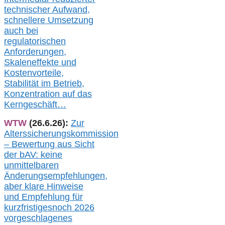
technischer Aufwand,
s
chnellere Umsetzung
auch
bei
regulatorischen
Anforderungen,
Skaleneffekte und
Kostenvorteile,
Stabilität im Betrieb,
Konzentration auf das
Kerngeschäft…
WTW
(26.6.26):
Zur
Alterssicherungskommission
– Bewertung aus Sicht
der bAV:
keine
u
nmittelbare
n
Änderungsempfehlungen,
aber klare Hinweise
und Empfehlung für
kurzfristig
es
noch 2026
vorgeschlagenes