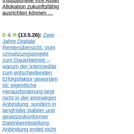
Institutionelle ihre Asset
Allokation zukunftsfähig
ausrichten können …
E
&
R
(
13.5.
26):
Zwei
Jahre Digitale
Rentenübersicht: Vom
Umsetzungsprojekt
zum Dauerbetrieb –
warum der Intermediär
zum entscheidenden
Erfolgsfaktor geworden
ist: eigentliche
Herausforderung liegt
nicht in der einmaligen
Anbindung, sondern in
langfristig stabile
r
und
gesetzeskonforme
r
Datenbereitstellung;
Anbindung endet nicht