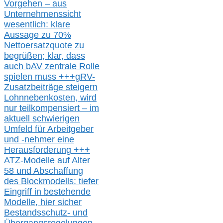
Vorgehen –
a
us
Unternehmenssicht
wesentlic
h
: klare
Aussage
zu
70%
Nettoersatzquote zu
begrüßen;
klar,
dass
auch b
AV zentrale Rolle
spielen muss
+++
gRV-
Zusatzb
eiträge steigern
Lohnnebenkosten,
wird
nur t
eilkompensiert – im
aktuell schwierigen
Umfeld für Arbeitgeber
und -nehmer eine
Herausforderung
+++
ATZ-M
odelle auf Alter
58 und Abschaffung
des Blockmodells: tiefer
Eingriff in bestehende
Modelle,
hier
siche
r
Bestandsschutz- und