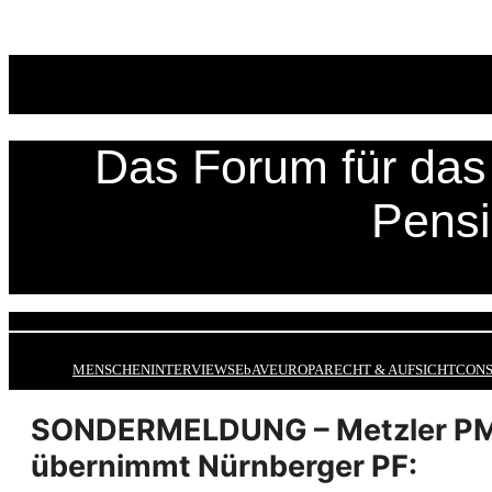
Zum
Inhalt
springen
Das Forum für das 
Pens
MENSCHEN
INTERVIEWS
EbAV
EUROPA
RECHT & AUFSICHT
CONS
SONDERMELDUNG – Metzler P
übernimmt Nürnberger PF: