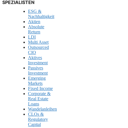
SPEZIALISTEN
ESG &
Nachhaltigkeit
Aktien
Absolute
Return
LDI
Multi Asset
Outsourced
CIO
Aktives
Investment
Passives
Investment
Emerging
Markets
Fixed Income
Corporate &
Real Estate
Loans
Wandelanleihen
CLOs &
Regulatory
Capital