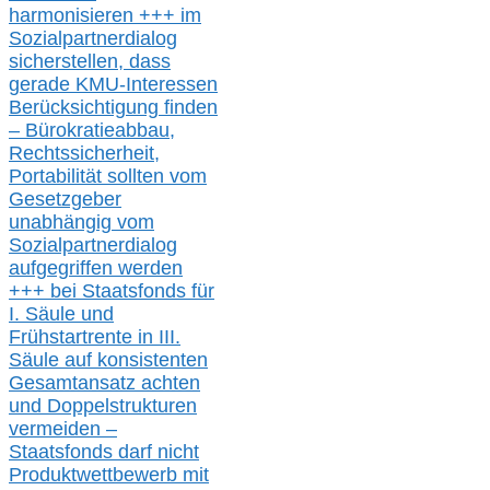
harmonisieren
+++ im
Sozialpartnerdialog
s
icher
stellen,
dass
gerade
KMU-
Interessen
Berücksichtigung finden
– Bürokratieabbau,
Rechtssicherheit,
Portabilität sollten vom
Gesetzgeber
unabhängig vom
Sozialpartnerdialog
aufgegriffen werden
+++ bei
Staatsfonds für
I.
Säule
und
Frühstartrente in
III.
Säule auf konsistenten
Gesamtansatz achte
n
und Doppelstrukturen
verme
i
den –
Staatsfonds
darf nicht
Produktwettbewerb
mit