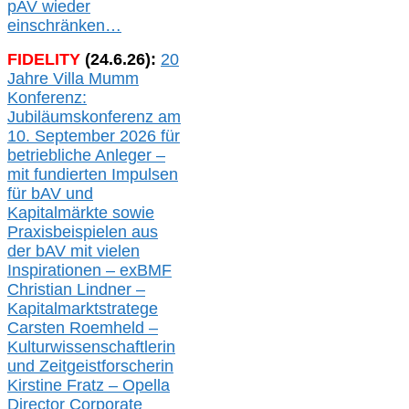
pAV
wieder
einschränken…
FIDELITY
(
24
.
6
.2
6
):
20
Jahre Villa Mumm
Konferenz:
Jubiläumskonferenz am
10. September 2026 für
betriebliche Anleger –
mit fundierten Impulsen
für bAV und
Kapitalmärkte
sowie
Praxisbeispielen aus
der bAV
mit
vielen
Inspirationen –
exBMF
Christian Lindner –
Kapitalmarktstratege
Carsten Roemheld –
Kulturwissenschaftlerin
und Zeitgeistforscherin
Kirstine Fratz – Opella
Director Corporate