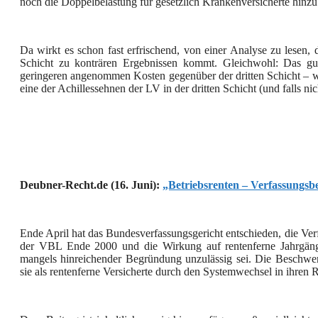
noch die Doppelbelastung für gesetzlich Krankenversicherte hinzu
Da wirkt es schon fast erfrischend, von einer Analyse zu lesen, 
Schicht zu konträren Ergebnissen kommt. Gleichwohl: Das gut
geringeren angenommen Kosten gegenüber der dritten Schicht – w
eine der Achillessehnen der LV in der dritten Schicht (und falls ni
Deubner-Recht.de (16. Juni):
„Betriebsrenten – Verfassungsb
Ende April hat das Bundesverfassungsgericht entschieden, die V
der VBL Ende 2000 und die Wirkung auf rentenferne Jahrgäng
mangels hinreichender Begründung unzulässig sei. Die Beschwerd
sie als rentenferne Versicherte durch den Systemwechsel in ihren R