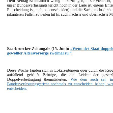
Dem Beitrag ist inhaltlich wenig hinzuzufügen, außer vielleicht,
unser Bundesverfassungsgericht noch in der Lage ist, eigene Entsc
Entscheidung ist, nicht zu entscheiden) und die Sache nicht direk
pikanteren Fällen zuweilen tut (s. auch nächste und übernächst
Saarbruecker-Zeitung.de (15. Juni):
„Wenn der Staat doppelt 
gewollter Altersvorsorge zweimal zu.“
Diese Woche fanden sich in Lokalzeitungen quer durch die Republ
auffallend gehäuft Beiträge, die die Leiden der gesetzli
Doppelverbeitragung thematisierten.
Wie dem auch sei, in
Bundesverfassungsgericht nochmals zu entscheiden haben, wen
entscheiden.