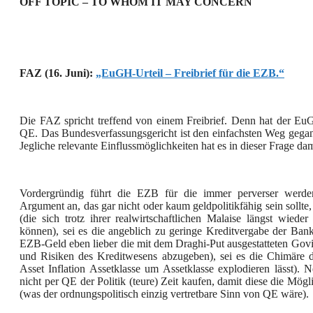
OFF TOPIC – TO WHOM IT MAY CONCERN
FAZ (16. Juni):
„EuGH-Urteil – Freibrief für die EZB.“
Die FAZ spricht treffend von einem Freibrief. Denn hat der EuG
QE. Das Bundesverfassungsgericht ist den einfachsten Weg geg
Jegliche relevante Einflussmöglichkeiten hat es in dieser Frage da
Vordergründig führt die EZB für die immer perverser werdend
Argument an, das gar nicht oder kaum geldpolitikfähig sein sollte,
(die sich trotz ihrer realwirtschaftlichen Malaise längst wiede
können), sei es die angeblich zu geringe Kreditvergabe der Ban
EZB-Geld eben lieber die mit dem Draghi-Put ausgestatteten Govie
und Risiken des Kreditwesens abzugeben), sei es die Chimäre de
Asset Inflation Assetklasse um Assetklasse explodieren lässt). N
nicht per QE der Politik (teure) Zeit kaufen, damit diese die Mögl
(was der ordnungspolitisch einzig vertretbare Sinn von QE wäre).