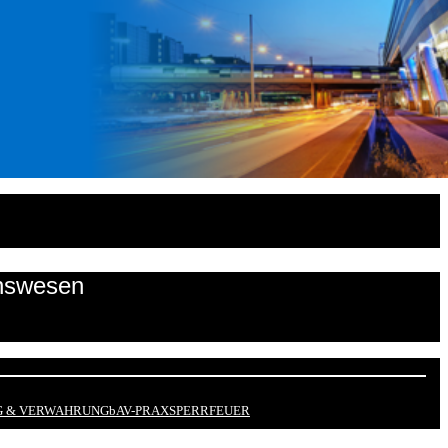
onswesen
 & VERWAHRUNG
bAV-PRAX
SPERRFEUER