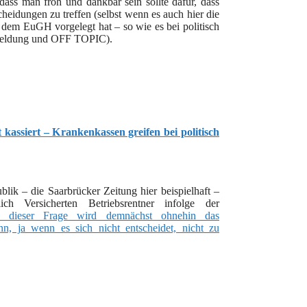
 dass man froh und dankbar sein sollte dafür, dass
heidungen zu treffen (selbst wenn es auch hier die
t dem EuGH vorgelegt hat – so wie es bei politisch
e Meldung und OFF TOPIC).
kassiert – Krankenkassen greifen bei politisch
ik – die Saarbrücker Zeitung hier beispielhaft –
ch Versicherten Betriebsrentner infolge der
 dieser Frage wird demnächst ohnehin das
n, ja wenn es sich nicht entscheidet, nicht zu