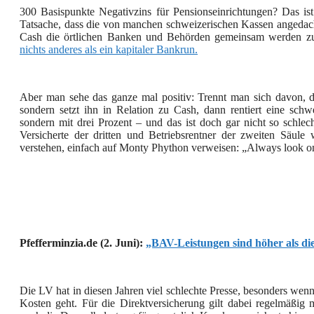
300 Basispunkte Negativzins für Pensionseinrichtungen? Das is
Tatsache, dass die von manchen schweizerischen Kassen angedac
Cash die örtlichen Banken und Behörden gemeinsam werden z
nichts anderes als ein kapitaler Bankrun.
Aber man sehe das ganze mal positiv: Trennt man sich davon, den
sondern setzt ihn in Relation zu Cash, dann rentiert eine schwe
sondern mit drei Prozent – und das ist doch gar nicht so schl
Versicherte der dritten und Betriebsrentner der zweiten Säule
verstehen, einfach auf Monty Phython verweisen: „Always look on t
Pfefferminzia.de (2. Juni):
„BAV-Leistungen sind höher als die
Die LV hat in diesen Jahren viel schlechte Presse, besonders w
Kosten geht. Für die Direktversicherung gilt dabei regelmäßig m