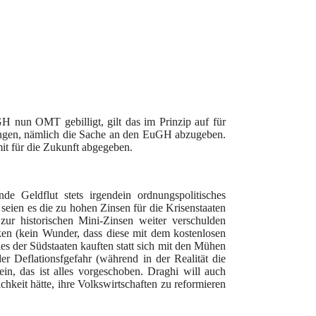
H nun OMT gebilligt, gilt das im Prinzip auf für
angen, nämlich die Sache an den EuGH abzugeben.
mit für die Zukunft abgegeben.
e Geldflut stets irgendein ordnungspolitisches
 seien es die zu hohen Zinsen für die Krisenstaaten
r zur historischen Mini-Zinsen weiter verschulden
ken (kein Wunder, dass diese mit dem kostenlosen
s der Südstaaten kauften statt sich mit den Mühen
r Deflationsfgefahr (während in der Realität die
ein, das ist alles vorgeschoben. Draghi will auch
ichkeit hätte, ihre Volkswirtschaften zu reformieren