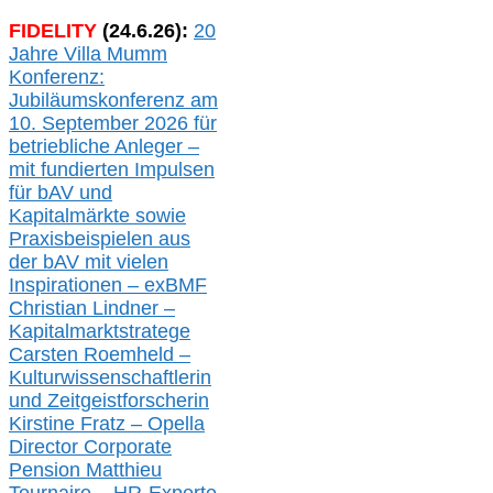
FIDELITY
(
24
.
6
.2
6
):
20
Jahre Villa Mumm
Konferenz:
Jubiläumskonferenz am
10. September 2026 für
betriebliche Anleger –
mit fundierten Impulsen
für bAV und
Kapitalmärkte
sowie
Praxisbeispielen aus
der bAV
mit
vielen
Inspirationen –
exBMF
Christian Lindner –
Kapitalmarktstratege
Carsten Roemheld –
Kulturwissenschaftlerin
und Zeitgeistforscherin
Kirstine Fratz – Opella
Director Corporate
Pension Matthieu