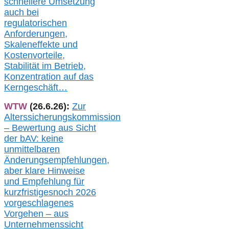
s
chnellere Umsetzung
auch
bei
regulatorischen
Anforderungen,
Skaleneffekte und
Kostenvorteile,
Stabilität im Betrieb,
Konzentration auf das
Kerngeschäft…
WTW
(26.6.26):
Zur
Alterssicherungskommission
– Bewertung aus Sicht
der bAV:
keine
u
nmittelbare
n
Änderungsempfehlungen,
aber klare Hinweise
und Empfehlung für
kurzfristig
es
noch 2026
vorgeschlagenes
Vorgehen –
a
us
Unternehmenssicht