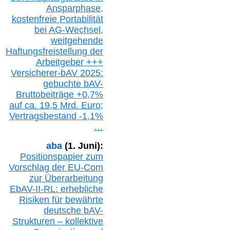
Ansparphase,
k
ostenfreie Portabilität
bei A
G-We
chsel,
w
eitgehende
Haftungsfreistellung der
Arbeitgeber +++
Versicherer-bAV
2025:
gebuchte
bAV-
Bruttobeiträge
+
0,7%
auf
ca.
19,5 M
rd.
Euro;
Vertragsbestand -1,1%
…
aba
(1. Juni):
Positionspapier zum
Vorschlag der EU-Com
zur Überarbeitung
EbAV-II-RL: erhebliche
Risiken für bewährte
deutsche bAV-
Strukturen – kollektive