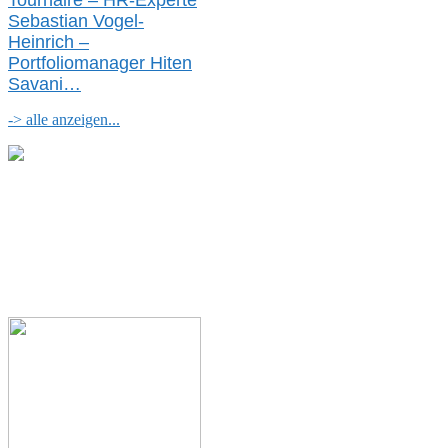
Tournaire – HR-Experte
Sebastian Vogel-
Heinrich –
Portfoliomanager Hiten
Savani
…
-> alle anzeigen...