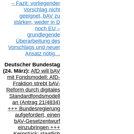
– Fazit:
vorliegende
r
Vorschlag nicht
geeignet,
bAV
zu
stärken, weder in D
noch EU –
g
rundlegende
Überarbeitung des
Vorschlags
und
neue
r
Ansatz
nötig…
Deutscher Bundestag
(
24
. März):
AfD will b
AV
mit Fondsmodell: AfD-
Fraktion strebt
bAV-
Reform durch digitales
Standardfondsmodell
an
(
Antrag 21/4834)
+++
Bundesregierung
aufgefordert, einen
bAV-
Gesetzentwurf
einzubringen
+++
Kernstück: staatlich