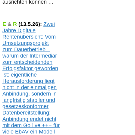
ausrichten können …
E
&
R
(
13.5.
26):
Zwei
Jahre Digitale
Rentenübersicht: Vom
Umsetzungsprojekt
zum Dauerbetrieb –
warum der Intermediär
zum entscheidenden
Erfolgsfaktor geworden
ist: eigentliche
Herausforderung liegt
nicht in der einmaligen
Anbindung, sondern in
langfristig stabile
r
und
gesetzeskonforme
r
Datenbereitstellung;
Anbindung endet nicht
mit dem Go-live
+++
für
viele EbAV ein Modell