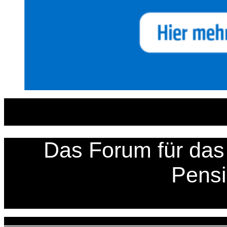
Zum
Inhalt
springen
Das Forum für das 
Pens