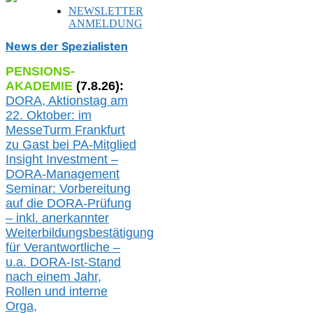
NEWSLETTER
ANMELDUNG
News der Spezialisten
PENSIONS-
AKADEMIE
(
7
.
8
.26):
DORA, A
ktionstag am
22. Oktober:
im
MesseTurm Frankfurt
zu
Gast bei
PA-
Mitglied
Insight Investment –
DORA-Management
Seminar: Vorbereitung
auf die DORA-Prüfung
– inkl. anerkannter
Weiterbildungsbestätigung
für Verantwortliche –
u.a.
DORA-Ist-Stand
nach einem Jahr,
Rollen und interne
Orga,