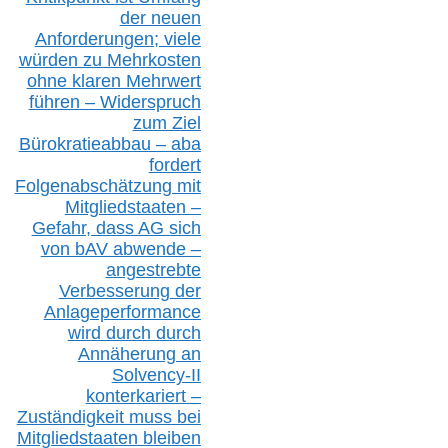
der neuen
Anforderungen;
vi
ele
würden zu Mehrkosten
ohne klare
n
Mehrwert
führen –
Widerspruch
zum Ziel
Bürokratieabbau – aba
fordert
Folgenabschätzung
mit
Mitgliedstaaten –
Gefahr, dass AG sich
von bAV abwende –
angestrebte
Verbesserung der
Anlageperformance
wird durch durch
Annäherung an
Solvency-II
konterkariert –
Zuständigkeit
muss bei
Mitgliedstaaten
bleiben