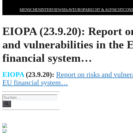
MENSCHEN
INTERVIEWS
EbAV
EUROPA
RECHT & AUFSICHT
CONS
EIOPA (23.9.20): Report o
and vulnerabilities in the 
financial system…
EIOPA
(
23
.
9
.20):
Report on risks and vulnera
EU financial system…
Suchen
nach: