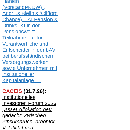
Hahlen
(Vorst
and
PKDW) ,
Andrius Bielinis (Clifford
Chance) – AI Pension &
Drinks „KI in der
Pensionswelt“ –
Teilnahme nur für
Verantwortliche und
Entscheider in der bAV
bei berufsständischen
V
er
sorgungswerken
sowie Unternehmen mit
institutioneller
Kapitalanlage …
CACEIS
(
31
.
7
.2
6
):
Institutionelle
s
Investoren Forum 2026
„Asset-Allokation neu
gedacht: Zwischen
Zinsumbruch, erhöhter
Volatilität und