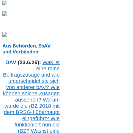
Aus Behörden, EbAV
und Verbänden
DAV
(23.6.26):
Was ist
eine reine
Beitragszusage und wie
unterscheidet sie sich
von anderer b
AV
? Wie
können solche Zusagen
aussehen? Warum
wurde die r
BZ
2018 mit
dem B
RSG-
I überhaupt
eingeführt? Wie
funktioniert nun die
r
BZ
? Was ist eine