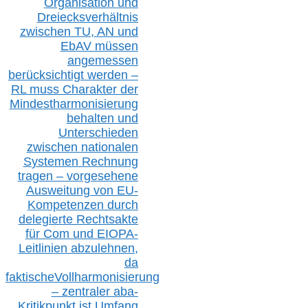
Organisation und
D
reiecksverhältnis
zwischen T
U, AN und
EbAV müssen
angemessen
berücksichtig
t werd
en –
RL muss
Charakter
d
er
Mindestharmonisierung
behalten
und
Unterschieden
zwischen nationalen
S
ystemen Rechnung
tragen – vorgesehene
Ausweitung von EU-
Kompetenzen durch
delegierte Rechtsakte
für Com
und EIOPA-
Leitlinien ab
zul
ehn
en,
da
faktisch
e
Vollharmonisierung
–
z
entraler
aba-
Kritikpunkt ist Umfang