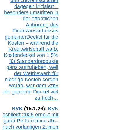
und Gewerkschaften
dagegen kritisiert –
besonders umstritten in
der öffentlichen
Anhörung des
Finanzausschusses
geplanterDeckel für die
Kosten – während die
Kreditwirtschaft warb,
Kostendeckel von 1,5%
für Standardprodukte
ganz aufzuheben, weil
der Wettbewerb für
niedrige Kosten sorgen
werde, war dem vzbv
der geplante Deckel viel
zu hoch…
BVK
(1
5
.
1
.2
6
):
BVK
schließt 2025 erneut mit
guter Performance ab –
n
ach vorläufigen Zahlen