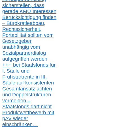
s
icher
stellen,
dass
gerade
KMU-
Interessen
Berücksichtigung finden
– Bürokratieabbau,
Rechtssicherheit,
Portabilität sollten vom
Gesetzgeber
unabhängig vom
Sozialpartnerdialog
aufgegriffen werden
+++ bei
Staatsfonds für
I.
Säule
und
Frühstartrente in
III.
Säule auf konsistenten
Gesamtansatz achte
n
und Doppelstrukturen
verme
i
den –
Staatsfonds
darf nicht
Produktwettbewerb
mit
pAV
wieder
einschränken…