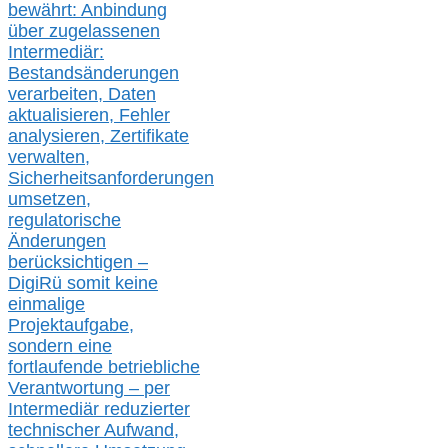
bewährt: Anbindung
über zugelassenen
Intermediär:
Bestandsänderungen
verarbeite
n
, Daten
aktualisier
en,
Fehler
analysier
en
, Zertifikate
verwalte
n
,
Sicherheitsanforderungen
umsetz
en,
regulatorische
Änderungen
berücksichtigen –
DigiRü somit keine
einmalige
Projektaufgabe,
sondern eine
fortlaufende betriebliche
Verantwortung –
per
Intermediär redu
zierter
technischer Aufwand,