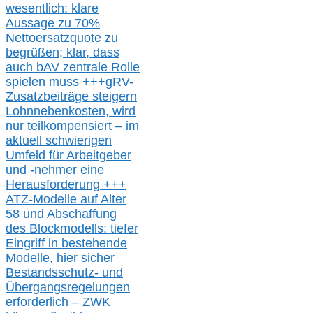
wesentlic
h
: klare
Aussage
zu
70%
Nettoersatzquote zu
begrüßen;
klar,
dass
auch b
AV zentrale Rolle
spielen muss
+++
gRV-
Zusatzb
eiträge steigern
Lohnnebenkosten,
wird
nur t
eilkompensiert – im
aktuell schwierigen
Umfeld für Arbeitgeber
und -nehmer eine
Herausforderung
+++
ATZ-M
odelle auf Alter
58 und Abschaffung
des Blockmodells: tiefer
Eingriff in bestehende
Modelle,
hier
siche
r
Bestandsschutz- und
Übergangsregelungen
erforderlich –
ZWK