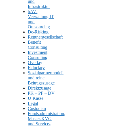
und
Infrastruktur
bAV-
Verwaltung IT
und
Outsourcing
De-Risking
Rentnergesellschaft
Benefit
Consulting
Investment
Consulting
Overlay
Fiduciary
Sozialpartnermodell
und reine
Beitragszusage
Direktzusage
PK – PF – DV
U-Kasse
Legal
Custodian
Fondsadministration,
Master-KVG
und Service-