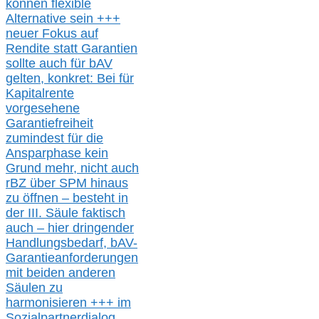
können
flexible
Alternative
sein
+++
neuer
Fokus auf
Rendite
statt
Garantien
sollte
auch für bAV
gelten, k
onkret:
Bei
für
Kapitalrente
vorgesehene
Garantiefreiheit
zumindest für die
Ansparphase
kein
Grund mehr
, nicht auch
r
BZ
über S
PM
hinaus
zu öffnen –
besteht in
der III.
Säule
faktisch
auch – hier
dringender
Handlungsbedarf,
bAV-
Garantieanforderungen
mit beiden anderen
Säulen zu
harmonisieren
+++ im
Sozialpartnerdialog