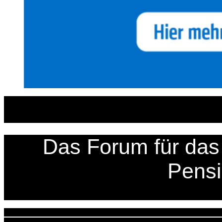
Zum
Inhalt
springen
Das Forum für das 
Pens