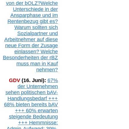
von der b
OLZ
?
Welche
Unterschiede in der
Ansparphase
und im
Rentenbezug gibt es?
Warum sollten sich
Sozialpartner und
Arbeitnehmer auf diese
neue Form der Zusage
einlassen? Welche
Besonderheiten der rBZ
muss man in Kauf
nehmen?
GDV
(16. Juni):
67%
der Unternehmen
sehen politischen
bAV-
Handlungsbedarf
+++
68% bieten bereits bAV
+++ 60% erwarten
steigende
Bedeutung
+++ Hemmnisse:
Admin-A
ufwand: 39%,