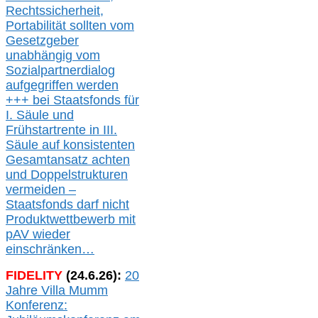
Rechtssicherheit,
Portabilität sollten vom
Gesetzgeber
unabhängig vom
Sozialpartnerdialog
aufgegriffen werden
+++ bei
Staatsfonds für
I.
Säule
und
Frühstartrente in
III.
Säule auf konsistenten
Gesamtansatz achte
n
und Doppelstrukturen
verme
i
den –
Staatsfonds
darf nicht
Produktwettbewerb
mit
pAV
wieder
einschränken…
FIDELITY
(
24
.
6
.2
6
):
20
Jahre Villa Mumm
Konferenz: