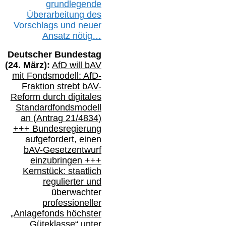
g
rundlegende
Überarbeitung des
Vorschlags
und
neue
r
Ansatz
nötig…
Deutscher Bundestag
(
24
. März):
AfD will b
AV
mit Fondsmodell: AfD-
Fraktion strebt
bAV-
Reform durch digitales
Standardfondsmodell
an
(
Antrag 21/4834)
+++
Bundesregierung
aufgefordert, einen
bAV-
Gesetzentwurf
einzubringen
+++
Kernstück: staatlich
regulierter und
überwachter
professioneller
„Anlagefonds höchster
Güteklasse“
unter