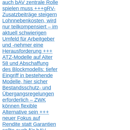
auch b
AV zentrale Rolle
spielen muss
+++
gRV-
Zusatzb
eiträge steigern
Lohnnebenkosten,
wird
nur t
eilkompensiert – im
aktuell schwierigen
Umfeld für Arbeitgeber
und -nehmer eine
Herausforderung
+++
ATZ-M
odelle auf Alter
58 und Abschaffung
des Blockmodells: tiefer
Eingriff in bestehende
Modelle,
hier
siche
r
Bestandsschutz- und
Übergangsregelungen
erforderlich –
ZWK
können
flexible
Alternative
sein
+++
neuer
Fokus auf
Rendite
statt
Garantien