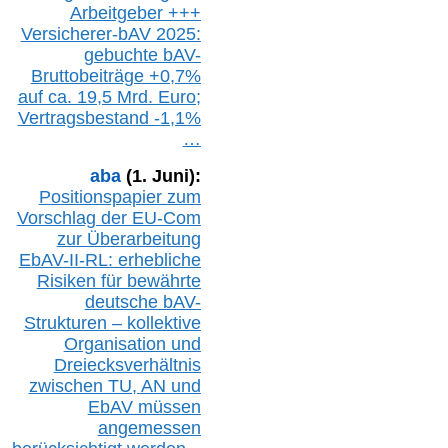
Arbeitgeber +++
Versicherer-bAV
2025:
gebuchte
bAV-
Bruttobeiträge
+
0,7%
auf
ca.
19,5 M
rd.
Euro;
Vertragsbestand -1,1%
…
aba
(1. Juni):
Positionspapier zum
Vorschlag der EU-Com
zur Überarbeitung
EbAV-II-RL: erhebliche
Risiken für bewährte
deutsche bAV-
Strukturen – kollektive
Organisation und
D
reiecksverhältnis
zwischen T
U, AN und
EbAV müssen
angemessen