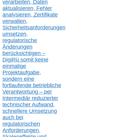
verarbeite
n
, Daten
aktualisier
en,
Fehler
analysier
en
, Zertifikate
verwalte
n
,
Sicherheitsanforderungen
umsetz
en,
regulatorische
Änderungen
berücksichtigen –
DigiRü somit keine
einmalige
Projektaufgabe,
sondern eine
fortlaufende betriebliche
Verantwortung –
per
Intermediär redu
zierter
technischer Aufwand,
s
chnellere Umsetzung
auch
bei
regulatorischen
Anforderungen,
Skaleneffekte und