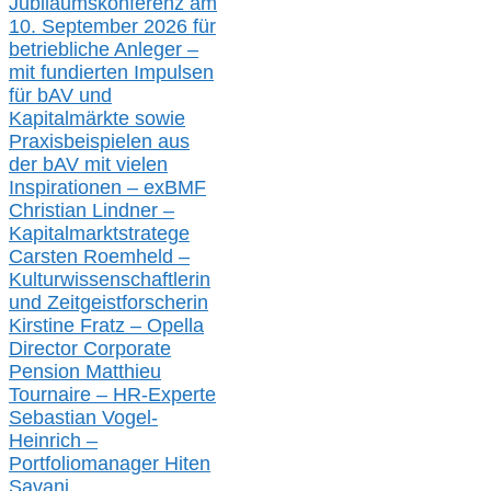
Jubiläumskonferenz am
10. September 2026 für
betriebliche Anleger –
mit fundierten Impulsen
für bAV und
Kapitalmärkte
sowie
Praxisbeispielen aus
der bAV
mit
vielen
Inspirationen –
exBMF
Christian Lindner –
Kapitalmarktstratege
Carsten Roemheld –
Kulturwissenschaftlerin
und Zeitgeistforscherin
Kirstine Fratz – Opella
Director Corporate
Pension Matthieu
Tournaire – HR-Experte
Sebastian Vogel-
Heinrich –
Portfoliomanager Hiten
Savani
…