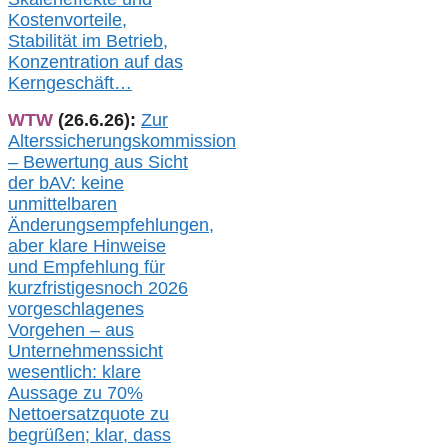
Kostenvorteile,
Stabilität im Betrieb,
Konzentration auf das
Kerngeschäft…
WTW
(26.6.26):
Zur
Alterssicherungskommission
– Bewertung aus Sicht
der bAV:
keine
u
nmittelbare
n
Änderungsempfehlungen,
aber klare Hinweise
und Empfehlung für
kurzfristig
es
noch 2026
vorgeschlagenes
Vorgehen –
a
us
Unternehmenssicht
wesentlic
h
: klare
Aussage
zu
70%
Nettoersatzquote zu
begrüßen;
klar,
dass