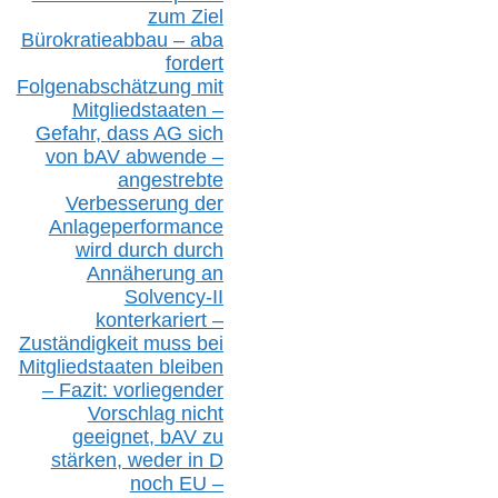
zum Ziel
Bürokratieabbau – aba
fordert
Folgenabschätzung
mit
Mitgliedstaaten –
Gefahr, dass AG sich
von bAV abwende –
angestrebte
Verbesserung der
Anlageperformance
wird durch durch
Annäherung an
Solvency-II
konterkariert –
Zuständigkeit
muss bei
Mitgliedstaaten
bleiben
– Fazit:
vorliegende
r
Vorschlag nicht
geeignet,
bAV
zu
stärken, weder in D
noch EU –