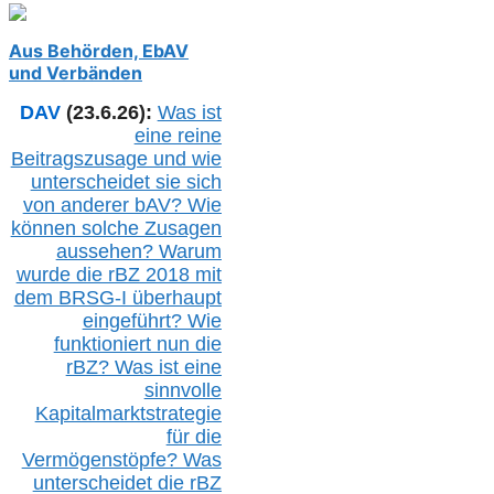
Aus Behörden, EbAV
und Verbänden
DAV
(23.6.26):
Was ist
eine reine
Beitragszusage und wie
unterscheidet sie sich
von anderer b
AV
? Wie
können solche Zusagen
aussehen? Warum
wurde die r
BZ
2018 mit
dem B
RSG-
I überhaupt
eingeführt? Wie
funktioniert nun die
r
BZ
? Was ist eine
sinnvolle
Kapitalmarktstrategie
für die
Vermögenstöpfe? Was
unterscheidet die r
BZ