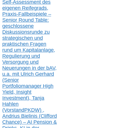
Self-Assessment des
eigenen Reifegrads,
Praxis-
Fallbeispiele –
Senior Round Table:
geschlossene
Diskussionsrunde
zu
strategischen und
praktischen Fragen
rund um Kapitalanlage,
Regulierung und
Versorgung und
Neuerungen in der b
AV,
u.a. mit
Ulrich Gerhard
(Senior
Portfoliomanager High
Yield, Insight
Investment), Tanja
Hahlen
(Vorst
and
PKDW) ,
Andrius Bielinis (Clifford
Chance) – AI Pension &