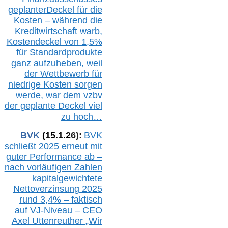
geplanterDeckel für die
Kosten – während die
Kreditwirtschaft warb,
Kostendeckel von 1,5%
für Standardprodukte
ganz aufzuheben, weil
der Wettbewerb für
niedrige Kosten sorgen
werde, war dem vzbv
der geplante Deckel viel
zu hoch…
BVK
(1
5
.
1
.2
6
):
BVK
schließt 2025 erneut mit
guter Performance ab –
n
ach vorläufigen Zahlen
kapitalgewichtete
Nettoverzinsung 2025
rund 3,4% – faktisch
auf V
J-Niveau – CEO
Axel Uttenreuther
„Wir