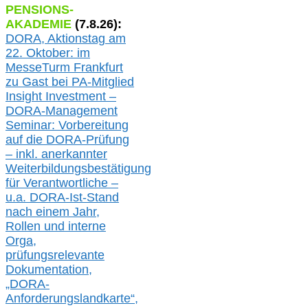
PENSIONS-
AKADEMIE
(
7
.
8
.26):
DORA, A
ktionstag am
22. Oktober:
im
MesseTurm Frankfurt
zu
Gast bei
PA-
Mitglied
Insight Investment –
DORA-Management
Seminar: Vorbereitung
auf die DORA-Prüfung
– inkl. anerkannter
Weiterbildungsbestätigung
für Verantwortliche –
u.a.
DORA-Ist-Stand
nach einem Jahr,
Rollen und interne
Orga,
prüfungsrelevante
Dokumentation,
„DORA-
Anforderungslandkarte“,