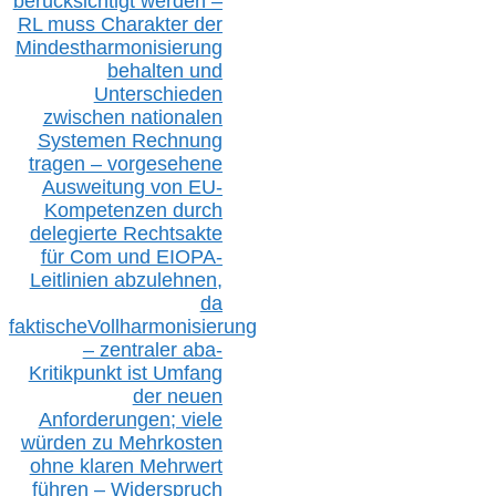
berücksichtig
t werd
en –
RL muss
Charakter
d
er
Mindestharmonisierung
behalten
und
Unterschieden
zwischen nationalen
S
ystemen Rechnung
tragen – vorgesehene
Ausweitung von EU-
Kompetenzen durch
delegierte Rechtsakte
für Com
und EIOPA-
Leitlinien ab
zul
ehn
en,
da
faktisch
e
Vollharmonisierung
–
z
entraler
aba-
Kritikpunkt ist Umfang
der neuen
Anforderungen;
vi
ele
würden zu Mehrkosten
ohne klare
n
Mehrwert
führen –
Widerspruch