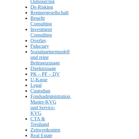
Outsourcing
De-Risking
Rentnergesellschaft
Benefit
Consulting
Investment
Consulting
Overlay
Fiduciary
Sozialpartnermodell
und reine
Beitragszusage
Direktzusage
PK – PF – DV
U-Kasse
Legal
Custodian
Fondsadministration,
Master-KVG
und Service-
KVG
CTA &
Treuhand
Zeitwertkonten
Real Estate