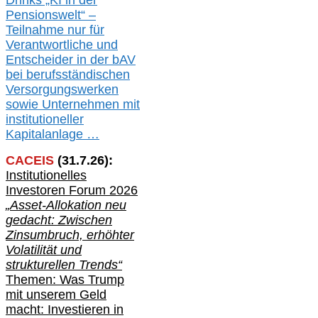
Drinks „KI in der
Pensionswelt“ –
Teilnahme nur für
Verantwortliche und
Entscheider in der bAV
bei berufsständischen
V
er
sorgungswerken
sowie Unternehmen mit
institutioneller
Kapitalanlage …
CACEIS
(
31
.
7
.2
6
):
Institutionelle
s
Investoren Forum 2026
„Asset-Allokation neu
gedacht: Zwischen
Zinsumbruch, erhöhter
Volatilität und
strukturellen Trends“
Themen: Was Trump
mit unserem Geld
macht: Investieren in