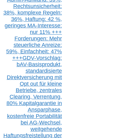
Rechtsunsicherheit:
38%,
k
omplexe Regeln:
36%,
H
aftung: 42 %,
g
eringes M
A-I
nteresse:
nur 11% +++
Forderungen: Mehr
steuerliche Anreize:
59%, Einfach
heit:
47%
+++
GDV-Vorschlag:
bAV-Basisprodukt,
s
tandardisierte
Direktversicherung
mit
Opt out
für kleine
Betriebe,
z
entrale
s
Clearing,
Verrentung,
80% Kapitalgarantie in
Ansparphase,
k
ostenfreie Portabilität
bei A
G-We
chsel,
w
eitgehende
Haftungsfreistellung der