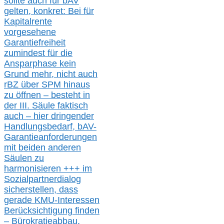
sollte
auch für bAV
gelten, k
onkret:
Bei
für
Kapitalrente
vorgesehene
Garantiefreiheit
zumindest für die
Ansparphase
kein
Grund mehr
, nicht auch
r
BZ
über S
PM
hinaus
zu öffnen –
besteht in
der III.
Säule
faktisch
auch – hier
dringender
Handlungsbedarf,
bAV-
Garantieanforderungen
mit beiden anderen
Säulen zu
harmonisieren
+++ im
Sozialpartnerdialog
s
icher
stellen,
dass
gerade
KMU-
Interessen
Berücksichtigung finden
– Bürokratieabbau,