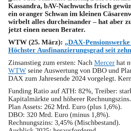
Kassandra,
bAV-Nachwuchs frisch gewür
ein oranger Schwan im kleinen Cäsaren
wirbelt alles durcheinander – hat aber 
jetzt einen neuen Berater.
WTW (25. März):
„
DAX-Pensionswerke 
Höchster Ausfinanzierungsgrad seit zeh
Zinsanstieg zum ersten: Nach
Mercer
hat n
WTW
seine Auswertung von DBO und Plan
DAX zum Jahresende 2024 vorgelegt. Kern
Funding Ratio auf ATH: 82%, Treiber: star
Kapitalmärkte und höherer Rechnungszins.
Plan Assets: 262 Mrd. Euro (plus 1,6%).
DBO: 320 Mrd. Euro (minus 1,8%).
Rechnungszins: 3,45% (Mischbestand).
Ausblick 2025: herausfordernd.