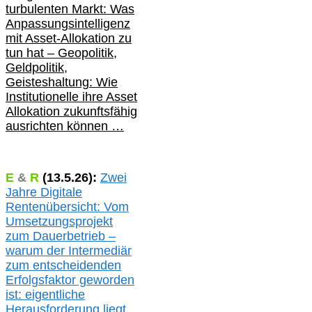
turbulenten Markt: Was
Anpassungsintelligenz
mit Asset-Allokation zu
tun hat –
Geopolitik,
Geldpolitik,
Geisteshaltung: Wie
Institutionelle ihre Asset
Allokation zukunftsfähig
ausrichten können …
E
&
R
(
13.5.
26):
Zwei
Jahre Digitale
Rentenübersicht: Vom
Umsetzungsprojekt
zum Dauerbetrieb –
warum der Intermediär
zum entscheidenden
Erfolgsfaktor geworden
ist: eigentliche
Herausforderung liegt