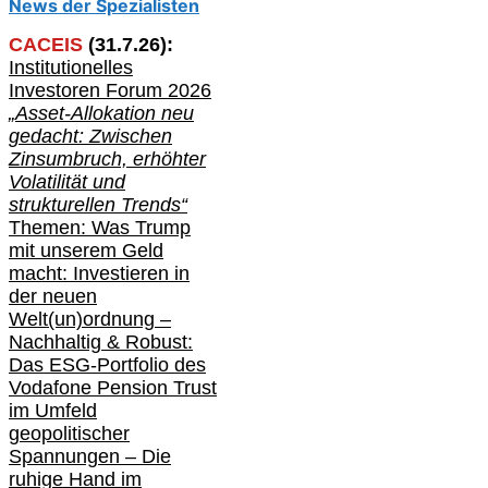
News der Spezialisten
CACEIS
(
31
.
7
.2
6
):
Institutionelle
s
Investoren Forum 2026
„Asset-Allokation neu
gedacht: Zwischen
Zinsumbruch, erhöhter
Volatilität und
strukturellen Trends“
Themen: Was Trump
mit unserem Geld
macht: Investieren in
der neuen
Welt(un)ordnung –
Nachhaltig & Robust:
Das ESG-Portfolio des
Vodafone Pension Trust
im Umfeld
geopolitischer
Spannungen – Die
ruhige Hand im