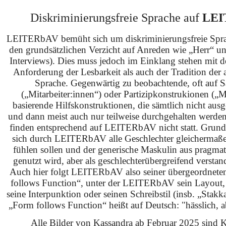
Diskriminierungsfreie Sprache auf
LEI
LEITERbAV bemüht sich um diskriminierungsfreie Spra
den grundsätzlichen Verzicht auf Anreden wie „Herr“ u
Interviews). Dies muss jedoch im Einklang stehen mit 
Anforderung der Lesbarkeit als auch der Tradition der 
Sprache. Gegenwärtig zu beobachtende, oft auf S
(„Mitarbeiter:innen“) oder Partizipkonstrukionen („M
basierende Hilfskonstruktionen, die sämtlich nicht ausg
und dann meist auch nur teilweise durchgehalten werden
finden entsprechend auf LEITERbAV nicht statt. Grundsä
sich durch LEITERbAV alle Geschlechter gleichermaß
fühlen sollen und der generische Maskulin aus pragma
genutzt wird, aber als geschlechterübergreifend verstan
Auch hier folgt LEITERbAV also seiner übergeordnet
follows Function“, unter der LEITERbAV sein Layout,
seine Interpunktion oder seinen Schreibstil (insb. „Stakk
„Form follows Function“ heißt auf Deutsch: "hässlich, ab
Alle Bilder von Kassandra ab Februar 2025 sind KI