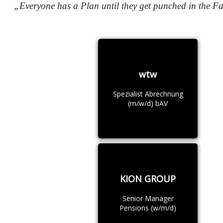
„Everyone has a Plan until they get punched in the F
wtw
Spezialist Abrechnung
(m/w/d) bAV
KION GROUP
Senior Manager
Pensions (w/m/d)