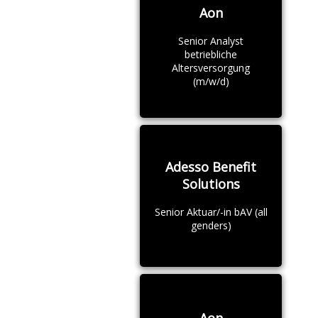
Aon
Senior Analyst
betriebliche
Altersversorgung
(m/w/d)
Adesso Benefit
Solutions
Senior Aktuar/-in bAV (all
genders)
Aon