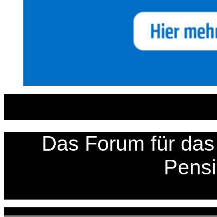
Zum
Inhalt
springen
Das Forum für das 
Pens