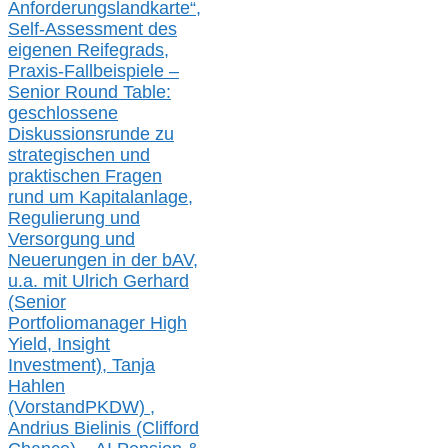
Anforderungslandkarte“,
Self-Assessment des
eigenen Reifegrads,
Praxis-
Fallbeispiele –
Senior Round Table:
geschlossene
Diskussionsrunde
zu
strategischen und
praktischen Fragen
rund um Kapitalanlage,
Regulierung und
Versorgung und
Neuerungen in der b
AV,
u.a. mit
Ulrich Gerhard
(Senior
Portfoliomanager High
Yield, Insight
Investment), Tanja
Hahlen
(Vorst
and
PKDW) ,
Andrius Bielinis (Clifford