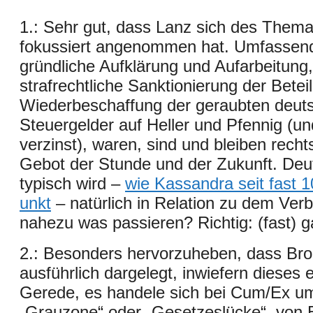
1.: Sehr gut, dass Lanz sich des Them
fokussiert angenommen hat. Umfassen
gründliche Aufklärung und Aufarbeitung,
strafrechtliche Sanktionierung der Betei
Wiederbeschaffung der geraubten deut
Steuergelder auf Heller und Pfennig (un
verzinst), waren, sind und bleiben recht
Gebot der Stunde und der Zukunft. Deu
typisch wird –
wie Kassandra seit fast 
unkt
– natürlich in Relation zu dem Ver
nahezu was passieren? Richtig: (fast) ga
2.: Besonders hervorzuheben, dass Bror
ausführlich dargelegt, inwiefern dieses 
Gerede, es handele sich bei Cum/Ex u
„Grauzone“ oder „Gesetzeslücke“, von 