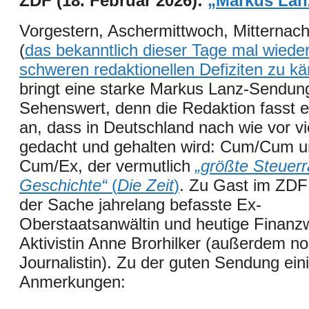
ZDF (18. Februar 2026):
„Markus Lan
Vorgestern, Aschermittwoch, Mitternac
(
das bekanntlich dieser Tage mal wieder
schweren redaktionellen Defiziten zu k
bringt eine starke Markus Lanz-Sendun
Sehenswert, denn die Redaktion fasst 
an, dass in Deutschland nach wie vor vie
gedacht und gehalten wird: Cum/Cum 
Cum/Ex, der vermutlich
„größte Steuerr
Geschichte“
(
Die Zeit
)
. Zu Gast im ZDF:
der Sache jahrelang befasste Ex-
Oberstaatsanwältin und heutige Finanz
Aktivistin Anne Brorhilker (außerdem no
Journalistin). Zu der guten Sendung ein
Anmerkungen: