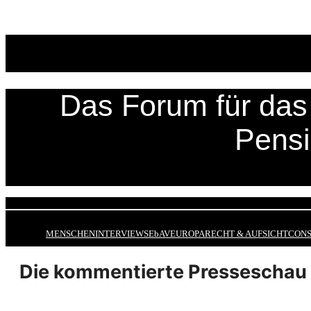
Zum
Inhalt
springen
Das Forum für das 
Pens
MENSCHEN
INTERVIEWS
EbAV
EUROPA
RECHT & AUFSICHT
CONS
Die kommentierte Presseschau 