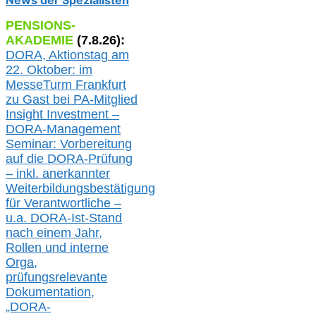
News der Spezialisten
PENSIONS-
AKADEMIE
(
7
.
8
.26):
DORA, A
ktionstag am
22. Oktober:
im
MesseTurm Frankfurt
zu
Gast bei
PA-
Mitglied
Insight Investment –
DORA-Management
Seminar: Vorbereitung
auf die DORA-Prüfung
– inkl. anerkannter
Weiterbildungsbestätigung
für Verantwortliche –
u.a.
DORA-Ist-Stand
nach einem Jahr,
Rollen und interne
Orga,
prüfungsrelevante
Dokumentation,
„DORA-