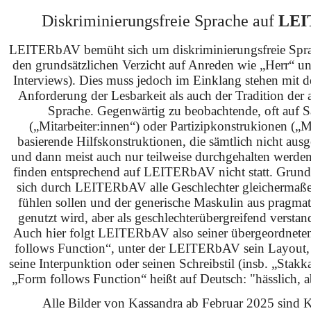
Diskriminierungsfreie Sprache auf
LEI
LEITERbAV bemüht sich um diskriminierungsfreie Spra
den grundsätzlichen Verzicht auf Anreden wie „Herr“ u
Interviews). Dies muss jedoch im Einklang stehen mit 
Anforderung der Lesbarkeit als auch der Tradition der 
Sprache. Gegenwärtig zu beobachtende, oft auf S
(„Mitarbeiter:innen“) oder Partizipkonstrukionen („M
basierende Hilfskonstruktionen, die sämtlich nicht ausg
und dann meist auch nur teilweise durchgehalten werden
finden entsprechend auf LEITERbAV nicht statt. Grundsä
sich durch LEITERbAV alle Geschlechter gleichermaß
fühlen sollen und der generische Maskulin aus pragma
genutzt wird, aber als geschlechterübergreifend verstan
Auch hier folgt LEITERbAV also seiner übergeordnet
follows Function“, unter der LEITERbAV sein Layout,
seine Interpunktion oder seinen Schreibstil (insb. „Stakk
„Form follows Function“ heißt auf Deutsch: "hässlich, ab
Alle Bilder von Kassandra ab Februar 2025 sind KI