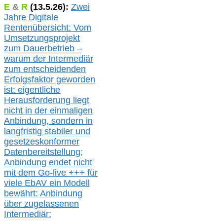
E
&
R
(
13.5.
26):
Zwei
Jahre Digitale
Rentenübersicht: Vom
Umsetzungsprojekt
zum Dauerbetrieb –
warum der Intermediär
zum entscheidenden
Erfolgsfaktor geworden
ist: eigentliche
Herausforderung liegt
nicht in der einmaligen
Anbindung, sondern in
langfristig stabile
r
und
gesetzeskonforme
r
Datenbereitstellung;
Anbindung endet nicht
mit dem Go-live
+++
für
viele EbAV ein Modell
bewährt: Anbindung
über zugelassenen
Intermediär: