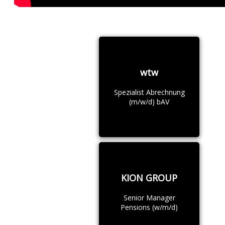
wtw
Spezialist Abrechnung
(m/w/d) bAV
KION GROUP
Senior Manager
Pensions (w/m/d)