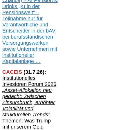
Chance) – AI Pension &
Drinks „KI in der
Pensionswelt“ –
Teilnahme nur für
Verantwortliche und
Entscheider in der bAV
bei berufsständischen
V
er
sorgungswerken
sowie Unternehmen mit
institutioneller
Kapitalanlage …
CACEIS
(
31
.
7
.2
6
):
Institutionelle
s
Investoren Forum 2026
„Asset-Allokation neu
gedacht: Zwischen
Zinsumbruch, erhöhter
Volatilität und
strukturellen Trends“
Themen: Was Trump
mit unserem Geld