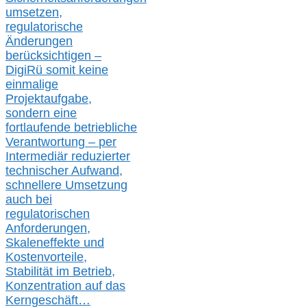
umsetz
en,
regulatorische
Änderungen
berücksichtigen –
DigiRü somit keine
einmalige
Projektaufgabe,
sondern eine
fortlaufende betriebliche
Verantwortung –
per
Intermediär redu
zierter
technischer Aufwand,
s
chnellere Umsetzung
auch
bei
regulatorischen
Anforderungen,
Skaleneffekte und
Kostenvorteile,
Stabilität im Betrieb,
Konzentration auf das
Kerngeschäft…