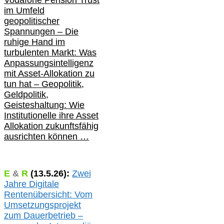
Vodafone Pension Trust
im Umfeld
geopolitischer
Spannungen – Die
ruhige Hand im
turbulenten Markt: Was
Anpassungsintelligenz
mit Asset-Allokation zu
tun hat –
Geopolitik,
Geldpolitik,
Geisteshaltung: Wie
Institutionelle ihre Asset
Allokation zukunftsfähig
ausrichten können …
E
&
R
(
13.5.
26):
Zwei
Jahre Digitale
Rentenübersicht: Vom
Umsetzungsprojekt
zum Dauerbetrieb –