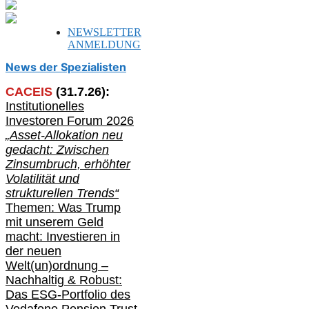
NEWSLETTER
ANMELDUNG
News der Spezialisten
CACEIS
(
31
.
7
.2
6
):
Institutionelle
s
Investoren Forum 2026
„Asset-Allokation neu
gedacht: Zwischen
Zinsumbruch, erhöhter
Volatilität und
strukturellen Trends“
Themen: Was Trump
mit unserem Geld
macht: Investieren in
der neuen
Welt(un)ordnung –
Nachhaltig & Robust:
Das ESG-Portfolio des