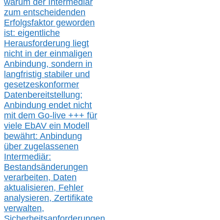
warum der Intermediär
zum entscheidenden
Erfolgsfaktor geworden
ist: eigentliche
Herausforderung liegt
nicht in der einmaligen
Anbindung, sondern in
langfristig stabile
r
und
gesetzeskonforme
r
Datenbereitstellung;
Anbindung endet nicht
mit dem Go-live
+++
für
viele EbAV ein Modell
bewährt: Anbindung
über zugelassenen
Intermediär:
Bestandsänderungen
verarbeite
n
, Daten
aktualisier
en,
Fehler
analysier
en
, Zertifikate
verwalte
n
,
Sicherheitsanforderungen