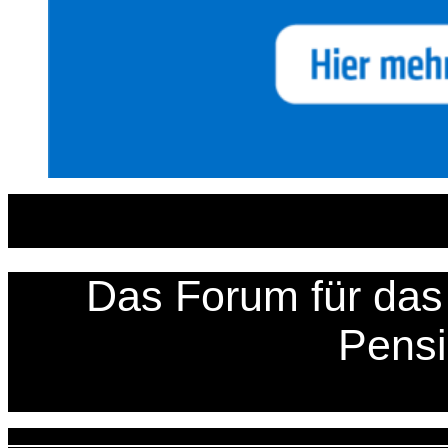
Zum
Inhalt
springen
Das Forum für das 
Pens