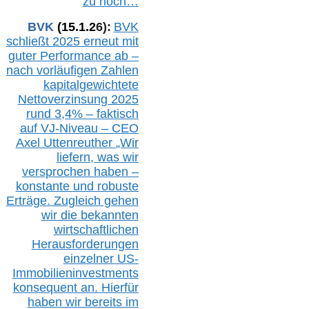
zu hoch…
BVK
(1
5
.
1
.2
6
):
BVK
schließt 2025 erneut mit
guter Performance ab –
n
ach vorläufigen Zahlen
kapitalgewichtete
Nettoverzinsung 2025
rund 3,4% – faktisch
auf V
J-Niveau – CEO
Axel Uttenreuther
„Wir
liefern, was wir
versprochen haben –
konstante und robuste
Erträge. Zugleich gehen
wir die bekannten
wirtschaftlichen
Herausforderungen
einzelner US-
Immobilieninvestments
konsequent an. Hierfür
haben wir bereits im