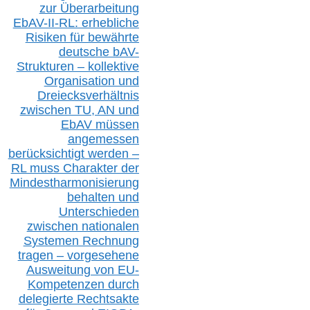
zur Überarbeitung
EbAV-II-RL: erhebliche
Risiken für bewährte
deutsche bAV-
Strukturen – kollektive
Organisation und
D
reiecksverhältnis
zwischen T
U, AN und
EbAV müssen
angemessen
berücksichtig
t werd
en –
RL muss
Charakter
d
er
Mindestharmonisierung
behalten
und
Unterschieden
zwischen nationalen
S
ystemen Rechnung
tragen – vorgesehene
Ausweitung von EU-
Kompetenzen durch
delegierte Rechtsakte