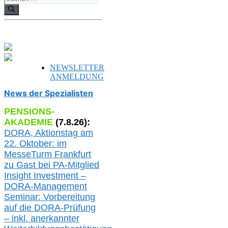
nach:
NEWSLETTER
ANMELDUNG
News der Spezialisten
PENSIONS-
AKADEMIE
(
7
.
8
.26):
DORA, A
ktionstag am
22. Oktober:
im
MesseTurm Frankfurt
zu
Gast bei
PA-
Mitglied
Insight Investment –
DORA-Management
Seminar: Vorbereitung
auf die DORA-Prüfung
– inkl. anerkannter