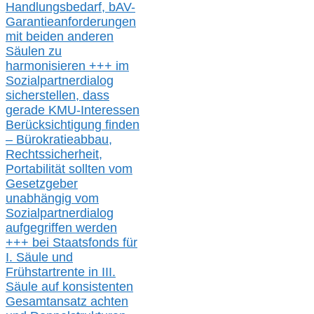
Handlungsbedarf,
bAV-
Garantieanforderungen
mit beiden anderen
Säulen zu
harmonisieren
+++ im
Sozialpartnerdialog
s
icher
stellen,
dass
gerade
KMU-
Interessen
Berücksichtigung finden
– Bürokratieabbau,
Rechtssicherheit,
Portabilität sollten vom
Gesetzgeber
unabhängig vom
Sozialpartnerdialog
aufgegriffen werden
+++ bei
Staatsfonds für
I.
Säule
und
Frühstartrente in
III.
Säule auf konsistenten
Gesamtansatz achte
n