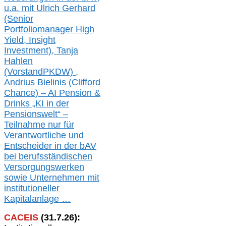
u.a. mit
Ulrich Gerhard
(Senior
Portfoliomanager High
Yield, Insight
Investment), Tanja
Hahlen
(Vorst
and
PKDW) ,
Andrius Bielinis (Clifford
Chance) – AI Pension &
Drinks „KI in der
Pensionswelt“ –
Teilnahme nur für
Verantwortliche und
Entscheider in der bAV
bei berufsständischen
V
er
sorgungswerken
sowie Unternehmen mit
institutioneller
Kapitalanlage …
CACEIS
(
31
.
7
.2
6
):