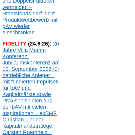
und Doppelstrukturen
verme
i
den –
Staatsfonds
darf nicht
Produktwettbewerb
mit
pAV
wieder
einschränken…
FIDELITY
(
24
.
6
.2
6
):
20
Jahre Villa Mumm
Konferenz:
Jubiläumskonferenz am
10. September 2026 für
betriebliche Anleger –
mit fundierten Impulsen
für bAV und
Kapitalmärkte
sowie
Praxisbeispielen aus
der bAV
mit
vielen
Inspirationen –
exBMF
Christian Lindner –
Kapitalmarktstratege
Carsten Roemheld –