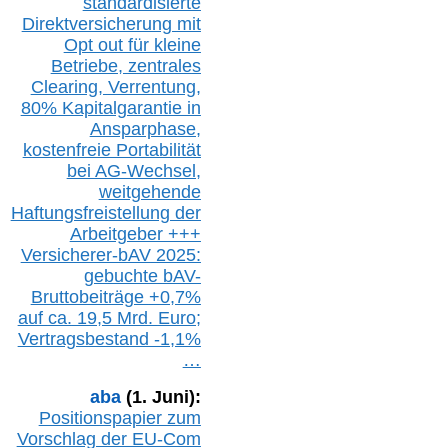
s
tandardisierte
Direktversicherung
mit
Opt out
für kleine
Betriebe,
z
entrale
s
Clearing,
Verrentung,
80% Kapitalgarantie in
Ansparphase,
k
ostenfreie Portabilität
bei A
G-We
chsel,
w
eitgehende
Haftungsfreistellung der
Arbeitgeber +++
Versicherer-bAV
2025:
gebuchte
bAV-
Bruttobeiträge
+
0,7%
auf
ca.
19,5 M
rd.
Euro;
Vertragsbestand -1,1%
…
aba
(1. Juni):
Positionspapier zum
Vorschlag der EU-Com