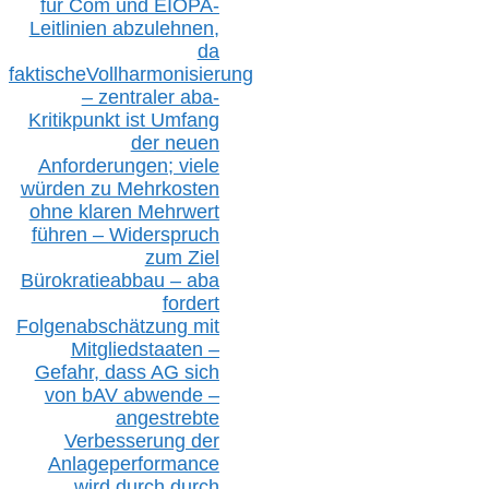
für Com
und EIOPA-
Leitlinien ab
zul
ehn
en,
da
faktisch
e
Vollharmonisierung
–
z
entraler
aba-
Kritikpunkt ist Umfang
der neuen
Anforderungen;
vi
ele
würden zu Mehrkosten
ohne klare
n
Mehrwert
führen –
Widerspruch
zum Ziel
Bürokratieabbau – aba
fordert
Folgenabschätzung
mit
Mitgliedstaaten –
Gefahr, dass AG sich
von bAV abwende –
angestrebte
Verbesserung der
Anlageperformance
wird durch durch