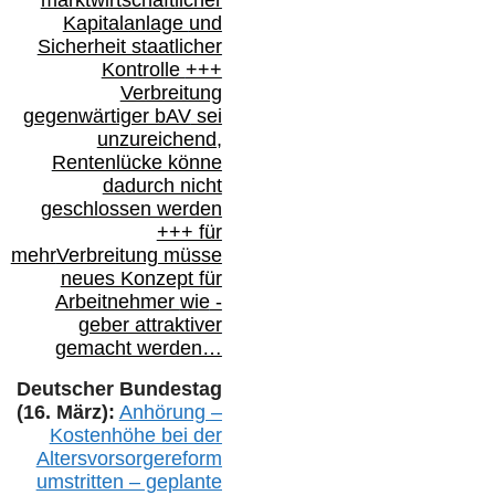
Kapitalanlage
und
Sicherheit staatlicher
Kontrolle
+++
Verbreitung
gegenwärtiger bAV
sei
unzureichend,
Rentenlücke könne
dadurch nicht
geschlossen werden
+++ für
mehr
Verbreitung müsse
neues Konzept für
Arbeitnehmer
wie
-
geber attraktiver
gemacht werden…
Deutscher Bundestag
(16. März):
Anhörung –
Kostenhöhe bei der
Altersvorsorgereform
umstritten – geplante