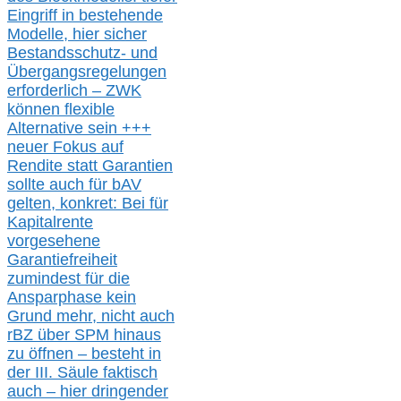
Eingriff in bestehende
Modelle,
hier
siche
r
Bestandsschutz- und
Übergangsregelungen
erforderlich –
ZWK
können
flexible
Alternative
sein
+++
neuer
Fokus auf
Rendite
statt
Garantien
sollte
auch für bAV
gelten, k
onkret:
Bei
für
Kapitalrente
vorgesehene
Garantiefreiheit
zumindest für die
Ansparphase
kein
Grund mehr
, nicht auch
r
BZ
über S
PM
hinaus
zu öffnen –
besteht in
der III.
Säule
faktisch
auch – hier
dringender