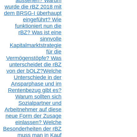
aussehen? Warum
wurde die r
BZ
2018 mit
dem B
RSG-
I überhaupt
eingeführt? Wie
funktioniert nun die
r
BZ
? Was ist eine
sinnvolle
Kapitalmarktstrategie
für die
Vermögenstöpfe? Was
unterscheidet die r
BZ
von der b
OLZ
?
Welche
Unterschiede in der
Ansparphase
und im
Rentenbezug gibt es?
Warum sollten sich
Sozialpartner und
Arbeitnehmer auf diese
neue Form der Zusage
einlassen? Welche
Besonderheiten der rBZ
muss man in Kauf