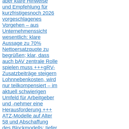
aber klare Hinweise
und Empfehlung für
kurzfristig
es
noch 2026
vorgeschlagenes
Vorgehen –
a
us
Unternehmenssicht
wesentlic
h
: klare
Aussage
zu
70%
Nettoersatzquote zu
begrüßen;
klar,
dass
auch b
AV zentrale Rolle
spielen muss
+++
gRV-
Zusatzb
eiträge steigern
Lohnnebenkosten,
wird
nur t
eilkompensiert – im
aktuell schwierigen
Umfeld für Arbeitgeber
und -nehmer eine
Herausforderung
+++
ATZ-M
odelle auf Alter
58 und Abschaffung
des Blockmodells: tiefer