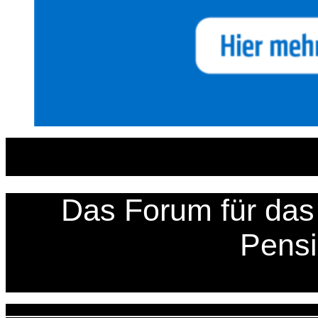
Zum
Inhalt
springen
Das Forum für das 
Pens