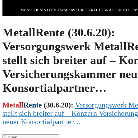
MENSCHEN
INTERVIEWS
EbAV
EUROPA
RECHT & AUFSICHT
CONS
MetallRente (30.6.20):
Versorgungswerk MetallR
stellt sich breiter auf – K
Versicherungskammer neu
Konsortialpartner…
Metall
Rente
(
30.6
.20):
Versorgungswerk Me
stellt sich breiter auf – Konzern Versicheru
neue
r
Konsortialpartner…
Suchen