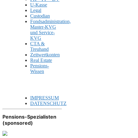
U-Kasse
Legal
Custodian
Fondsadministration,
Master-KVG
und Service-
KVG
CTA &
Treuhand
Zeitwertkonten
Real Estate
Pensions-
Wissen
IMPRESSUM
DATENSCHUTZ
Pensions-Spezialisten
(sponsored)