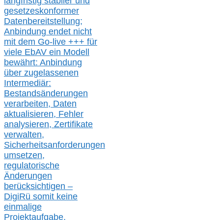
langfristig stabile
r
und
gesetzeskonforme
r
Datenbereitstellung;
Anbindung endet nicht
mit dem Go-live
+++
für
viele EbAV ein Modell
bewährt: Anbindung
über zugelassenen
Intermediär:
Bestandsänderungen
verarbeite
n
, Daten
aktualisier
en,
Fehler
analysier
en
, Zertifikate
verwalte
n
,
Sicherheitsanforderungen
umsetz
en,
regulatorische
Änderungen
berücksichtigen –
DigiRü somit keine
einmalige
Projektaufgabe,