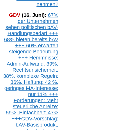
nehmen?
GDV
(16. Juni):
67%
der Unternehmen
sehen politischen
bAV-
Handlungsbedarf
+++
68% bieten bereits bAV
+++ 60% erwarten
steigende
Bedeutung
+++ Hemmnisse:
Admin-A
ufwand: 39%,
Rechtsunsicherheit:
38%,
k
omplexe Regeln:
36%,
H
aftung: 42 %,
g
eringes M
A-I
nteresse:
nur 11% +++
Forderungen: Mehr
steuerliche Anreize:
59%, Einfach
heit:
47%
+++
GDV-Vorschlag:
bAV-Basisprodukt,