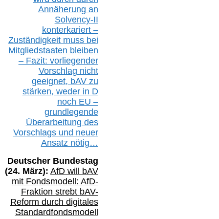
Annäherung an
Solvency-II
konterkariert –
Zuständigkeit
muss bei
Mitgliedstaaten
bleiben
– Fazit:
vorliegende
r
Vorschlag nicht
geeignet,
bAV
zu
stärken, weder in D
noch EU –
g
rundlegende
Überarbeitung des
Vorschlags
und
neue
r
Ansatz
nötig…
Deutscher Bundestag
(
24
. März):
AfD will b
AV
mit Fondsmodell: AfD-
Fraktion strebt
bAV-
Reform durch digitales
Standardfondsmodell