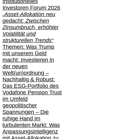
Institutionelle
s
Investoren Forum 2026
„Asset-Allokation neu
gedacht: Zwischen
Zinsumbruch, erhöhter
Volatilität und
strukturellen Trends“
Themen: Was Trump
mit unserem Geld
macht: Investieren in
der neuen
Welt(un)ordnung –
Nachhaltig & Robust:
Das ESG-Portfolio des
Vodafone Pension Trust
im Umfeld
geopolitischer
Spannungen – Die
ruhige Hand im
turbulenten Markt: Was
Anpassungsintelligenz
mit Asset-Allokation zu