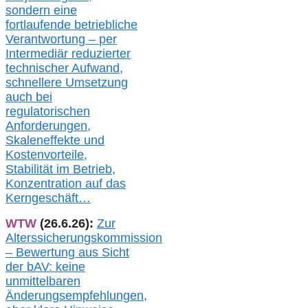
sondern eine
fortlaufende betriebliche
Verantwortung –
per
Intermediär redu
zierter
technischer Aufwand,
s
chnellere Umsetzung
auch
bei
regulatorischen
Anforderungen,
Skaleneffekte und
Kostenvorteile,
Stabilität im Betrieb,
Konzentration auf das
Kerngeschäft…
WTW
(26.6.26):
Zur
Alterssicherungskommission
– Bewertung aus Sicht
der bAV:
keine
u
nmittelbare
n
Änderungsempfehlungen,