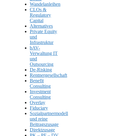
Wandelanleihen
CLOs &
Regulatory
Capital
Alternatives
Private Equity
und
Infrastruktur
bAV-
Verwaltung IT
und
Outsourcing
De-Risking
Rentnergesellschaft
Benefit
Consulting
Investment
Consulting
Overlay
Fiduciary
Sozialpartnermodell
und reine
Beitragszusage
Direktzusage
PK – PF – DV