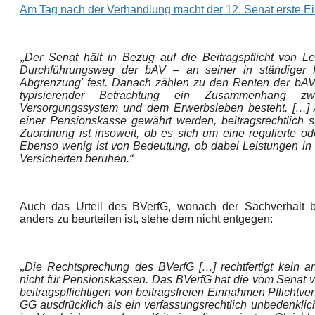
Am Tag nach der Verhandlung macht der 12. Senat erste Ei
„
Der Senat hält in Bezug auf die Beitragspflicht von 
Durchführungsweg der bAV – an seiner in ständiger Rec
Abgrenzung' fest. Danach zählen zu den Renten der bAV a
typisierender Betrachtung ein Zusammenhang z
Versorgungssystem und dem Erwerbsleben besteht. […] 
einer Pensionskasse gewährt werden, beitragsrechtlich s
Zuordnung ist insoweit, ob es sich um eine regulierte od
Ebenso wenig ist von Bedeutung, ob dabei Leistungen in 
Versicherten beruhen.“
Auch das Urteil des BVerfG, wonach der Sachverhalt bei
anders zu beurteilen ist, stehe dem nicht entgegen:
„
Die Rechtsprechung des BVerfG […] rechtfertigt kein a
nicht für Pensionskassen. Das BVerfG hat die vom Senat 
beitragspflichtigen von beitragsfreien Einnahmen Pflichtve
GG ausdrücklich als ein verfassungsrechtlich unbedenklich