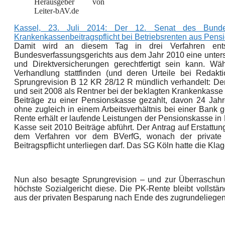
Herausgeber von
Leiter-bAV.de
Kassel, 23. Juli 2014: Der 12. Senat des Bundess
Krankenkassenbeitragspflicht bei Betriebsrenten aus Pensio
Damit wird an diesem Tag in drei Verfahren en
Bundesverfassungsgerichts aus dem Jahr 2010 eine unte
und Direktversicherungen gerechtfertigt sein kann. W
Verhandlung stattfinden (und deren Urteile bei Redakti
Sprungrevision
B 12 KR 28/12 R
mündlich verhandelt: Der
und seit 2008 als Rentner bei der beklagten Krankenkasse p
Beiträge zu einer Pensionskasse gezahlt, davon 24 Jahr
ohne zugleich in einem Arbeitsverhältnis bei einer Bank
Rente erhält er laufende Leistungen der Pensionskasse in
Kasse seit 2010 Beiträge abführt. Der Antrag auf Erstattun
dem Verfahren vor dem BVerfG, wonach der private An
Beitragspflicht unterliegen darf. Das SG
Köln hatte die Kla
Nun also besagte Sprungrevision – und zur Überraschun
höchste Sozialgericht diese. Die PK-Rente bleibt vollständi
aus der privaten Besparung nach Ende des zugrundeliegen