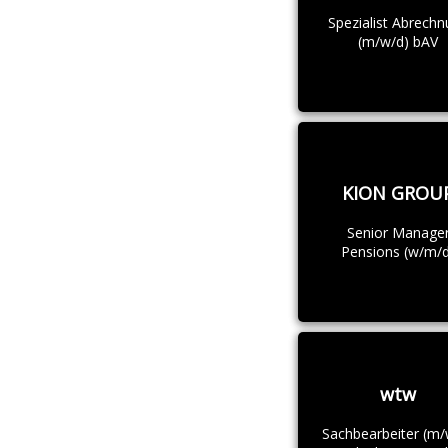
Spezialist Abrech
(m/w/d) bAV
KION GROU
Senior Manage
Pensions (w/m/d
wtw
Sachbearbeiter (m/