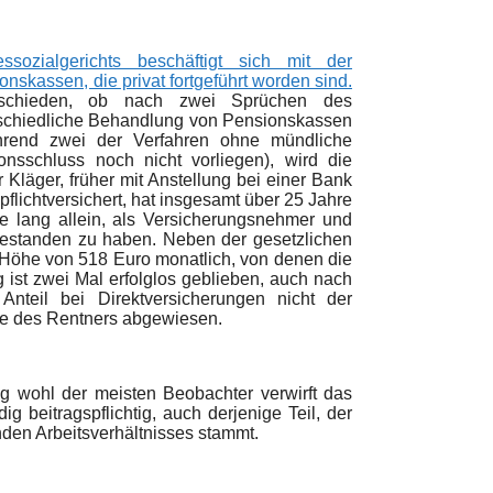
ozialgerichts beschäftigt sich mit der
nskassen, die privat fortgeführt worden sind.
tschieden, ob nach zwei Sprüchen des
rschiedliche Behandlung von Pensionskassen
ährend zwei der Verfahren ohne mündliche
onsschluss noch nicht vorliegen), wi
rd die
 Kläger, früher mit Anstellung bei einer Bank
flichtversichert, hat insgesamt über 25 Jahre
e lang allein, als Versicherungsnehmer und
 gestanden zu haben. Neben der gesetzlichen
 Höhe von 518 Euro monatlich, von denen die
g ist zwei Mal erfolglos geblieben, auch nach
teil bei Direktversicherungen nicht der
ge des Rentners abgewiesen.
g wohl der meisten Beobachter verwirft das
g beitragspflichtig, auch derjenige Teil, der
den Arbeitsverhältnisses stammt.