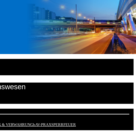
onswesen
 & VERWAHRUNG
bAV-PRAX
SPERRFEUER