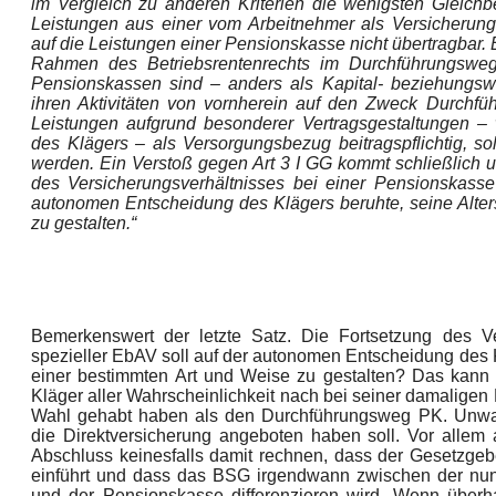
im Vergleich zu anderen Kriterien die wenigsten Gleic
Leistungen aus einer vom Arbeitnehmer als Versicherungs
auf die Leistungen einer Pensionskasse nicht übertragbar. En
Rahmen des Betriebsrentenrechts im Durchführungsweg 
Pensionskassen sind – anders als Kapital- beziehungs
ihren Aktivitäten von vornherein auf den Zweck Durchf
Leistungen aufgrund besonderer Vertragsgestaltungen – w
des Klägers – als Versorgungsbezug beitragspflichtig, s
werden. Ein Verstoß gegen Art 3 I GG kommt schließlich u
des Versicherungsverhältnisses bei einer Pensionskasse 
autonomen Entscheidung des Klägers beruhte, seine Alter
zu gestalten.“
Bemerkenswert der letzte Satz. Die Fortsetzung des Ve
spezieller EbAV soll auf der autonomen Entscheidung des K
einer bestimmten Art und Weise zu gestalten? Das kann
Kläger aller Wahrscheinlichkeit nach bei seiner damalige
Wahl gehabt haben als den Durchführungsweg PK. Unwah
die Direktversicherung angeboten haben soll. Vor allem 
Abschluss keinesfalls damit rechnen, dass der Gesetzgebe
einführt und dass das BSG irgendwann zwischen der nun ur
und der Pensionskasse differenzieren wird. Wenn über