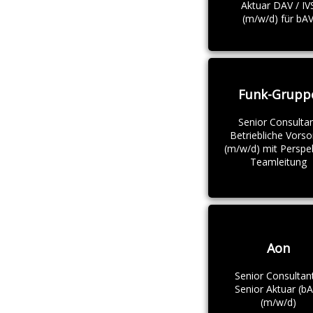
Aktuar DAV / IV
(m/w/d) für bA
Funk-Grupp
Senior Consulta
Betriebliche Vorso
(m/w/d) mit Perspe
Teamleitung
Aon
Senior Consultant
Senior Aktuar (bA
(m/w/d)