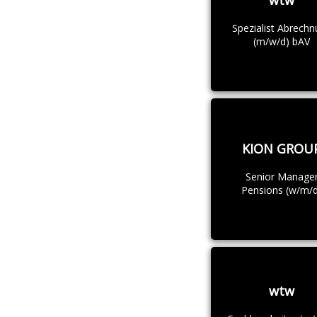
wtw
Spezialist Abrech
(m/w/d) bAV
KION GROU
Senior Manage
Pensions (w/m/d
wtw