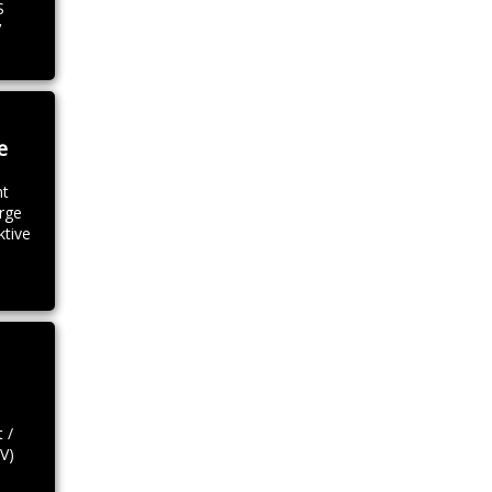
S
V
e
nt
rge
ktive
 /
V)