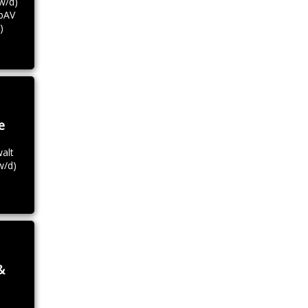
w/d)
bAV
)
e
alt
w/d)
&