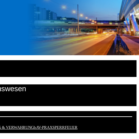
onswesen
 & VERWAHRUNG
bAV-PRAX
SPERRFEUER