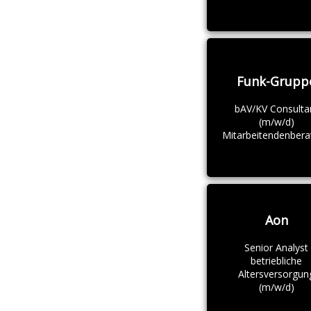
Funk-Grupp
bAV/KV Consulta
(m/w/d)
Mitarbeitendenbera
Aon
Senior Analyst
betriebliche
Altersversorgun
(m/w/d)