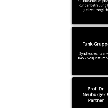
Sachbearbeiter (m/
Kundenbetreuung 
(Teilzeit möglich
Funk-Grupp
Syndikusrechtsanw
bAV / Volljurist (m/
Prof. Dr.
Neuburger 
Partner