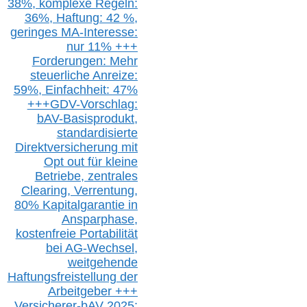
38%,
k
omplexe Regeln:
36%,
H
aftung: 42 %,
g
eringes M
A-I
nteresse:
nur 11% +++
Forderungen: Mehr
steuerliche Anreize:
59%, Einfach
heit:
47%
+++
GDV-Vorschlag:
bAV-Basisprodukt,
s
tandardisierte
Direktversicherung
mit
Opt out
für kleine
Betriebe,
z
entrale
s
Clearing,
Verrentung,
80% Kapitalgarantie in
Ansparphase,
k
ostenfreie Portabilität
bei A
G-We
chsel,
w
eitgehende
Haftungsfreistellung der
Arbeitgeber +++
Versicherer-bAV
2025: