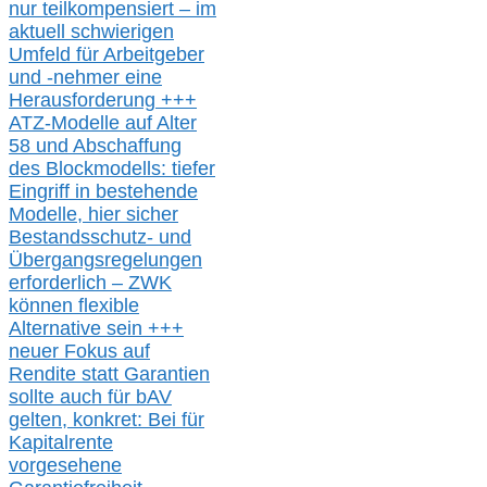
nur t
eilkompensiert – im
aktuell schwierigen
Umfeld für Arbeitgeber
und -nehmer eine
Herausforderung
+++
ATZ-M
odelle auf Alter
58 und Abschaffung
des Blockmodells: tiefer
Eingriff in bestehende
Modelle,
hier
siche
r
Bestandsschutz- und
Übergangsregelungen
erforderlich –
ZWK
können
flexible
Alternative
sein
+++
neuer
Fokus auf
Rendite
statt
Garantien
sollte
auch für bAV
gelten, k
onkret:
Bei
für
Kapitalrente
vorgesehene