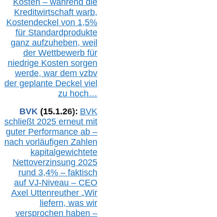
Kosten – während die
Kreditwirtschaft warb,
Kostendeckel von 1,5%
für Standardprodukte
ganz aufzuheben, weil
der Wettbewerb für
niedrige Kosten sorgen
werde, war dem vzbv
der geplante Deckel viel
zu hoch…
BVK
(1
5
.
1
.2
6
):
BVK
schließt 2025 erneut mit
guter Performance ab –
n
ach vorläufigen Zahlen
kapitalgewichtete
Nettoverzinsung 2025
rund 3,4% – faktisch
auf V
J-Niveau – CEO
Axel Uttenreuther
„Wir
liefern, was wir
versprochen haben –