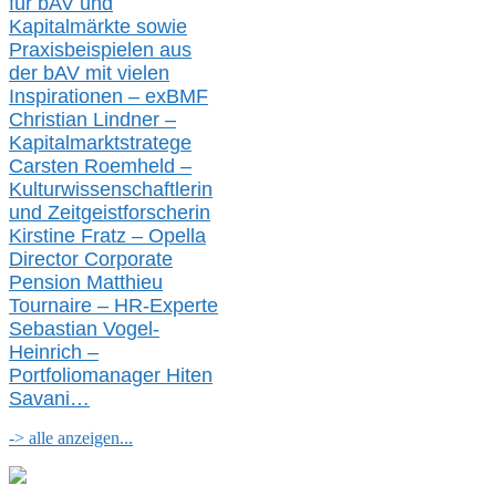
für bAV und
Kapitalmärkte
sowie
Praxisbeispielen aus
der bAV
mit
vielen
Inspirationen –
exBMF
Christian Lindner –
Kapitalmarktstratege
Carsten Roemheld –
Kulturwissenschaftlerin
und Zeitgeistforscherin
Kirstine Fratz – Opella
Director Corporate
Pension Matthieu
Tournaire – HR-Experte
Sebastian Vogel-
Heinrich –
Portfoliomanager Hiten
Savani
…
-> alle anzeigen...