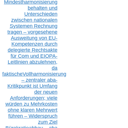
Mindestharmonisierung
behalten
und
Unterschieden
zwischen nationalen
S
ystemen Rechnung
tragen – vorgesehene
Ausweitung von EU-
Kompetenzen durch
delegierte Rechtsakte
für Com
und EIOPA-
Leitlinien ab
zul
ehn
en,
da
faktisch
e
Vollharmonisierung
–
z
entraler
aba-
Kritikpunkt ist Umfang
der neuen
Anforderungen;
vi
ele
würden zu Mehrkosten
ohne klare
n
Mehrwert
führen –
Widerspruch
zum Ziel
Bürokratieabbau – aba