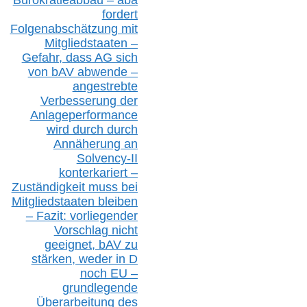
fordert
Folgenabschätzung
mit
Mitgliedstaaten –
Gefahr, dass AG sich
von bAV abwende –
angestrebte
Verbesserung der
Anlageperformance
wird durch durch
Annäherung an
Solvency-II
konterkariert –
Zuständigkeit
muss bei
Mitgliedstaaten
bleiben
– Fazit:
vorliegende
r
Vorschlag nicht
geeignet,
bAV
zu
stärken, weder in D
noch EU –
g
rundlegende
Überarbeitung des