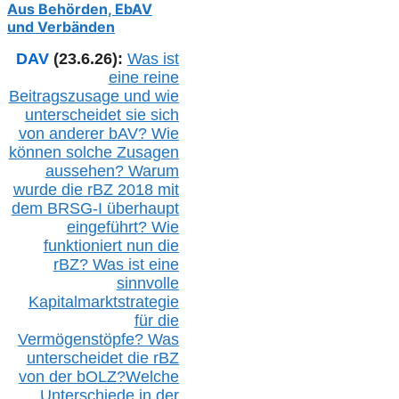
Aus Behörden, EbAV
und Verbänden
DAV
(23.6.26):
Was ist
eine reine
Beitragszusage und wie
unterscheidet sie sich
von anderer b
AV
? Wie
können solche Zusagen
aussehen? Warum
wurde die r
BZ
2018 mit
dem B
RSG-
I überhaupt
eingeführt? Wie
funktioniert nun die
r
BZ
? Was ist eine
sinnvolle
Kapitalmarktstrategie
für die
Vermögenstöpfe? Was
unterscheidet die r
BZ
von der b
OLZ
?
Welche
Unterschiede in der