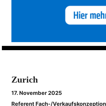
Zum
Inhalt
springen
Zurich
17. November 2025
Referent Fach-/Verkaufskonzeptio