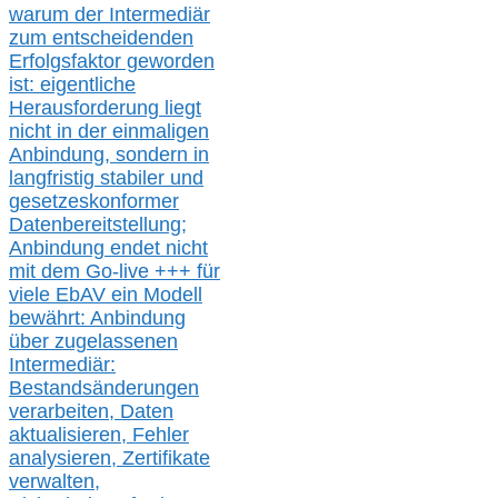
warum der Intermediär
zum entscheidenden
Erfolgsfaktor geworden
ist: eigentliche
Herausforderung liegt
nicht in der einmaligen
Anbindung, sondern in
langfristig stabile
r
und
gesetzeskonforme
r
Datenbereitstellung;
Anbindung endet nicht
mit dem Go-live
+++
für
viele EbAV ein Modell
bewährt: Anbindung
über zugelassenen
Intermediär:
Bestandsänderungen
verarbeite
n
, Daten
aktualisier
en,
Fehler
analysier
en
, Zertifikate
verwalte
n
,