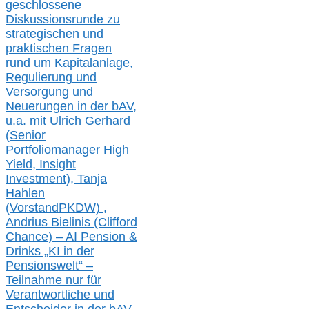
geschlossene
Diskussionsrunde
zu
strategischen und
praktischen Fragen
rund um Kapitalanlage,
Regulierung und
Versorgung und
Neuerungen in der b
AV,
u.a. mit
Ulrich Gerhard
(Senior
Portfoliomanager High
Yield, Insight
Investment), Tanja
Hahlen
(Vorst
and
PKDW) ,
Andrius Bielinis (Clifford
Chance) – AI Pension &
Drinks „KI in der
Pensionswelt“ –
Teilnahme nur für
Verantwortliche und