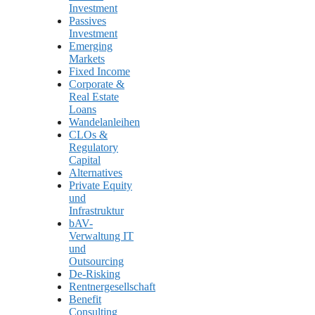
Investment
Passives
Investment
Emerging
Markets
Fixed Income
Corporate &
Real Estate
Loans
Wandelanleihen
CLOs &
Regulatory
Capital
Alternatives
Private Equity
und
Infrastruktur
bAV-
Verwaltung IT
und
Outsourcing
De-Risking
Rentnergesellschaft
Benefit
Consulting