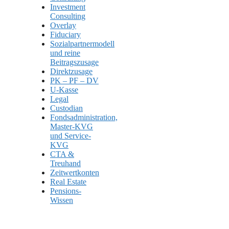
Investment
Consulting
Overlay
Fiduciary
Sozialpartnermodell
und reine
Beitragszusage
Direktzusage
PK – PF – DV
U-Kasse
Legal
Custodian
Fondsadministration,
Master-KVG
und Service-
KVG
CTA &
Treuhand
Zeitwertkonten
Real Estate
Pensions-
Wissen