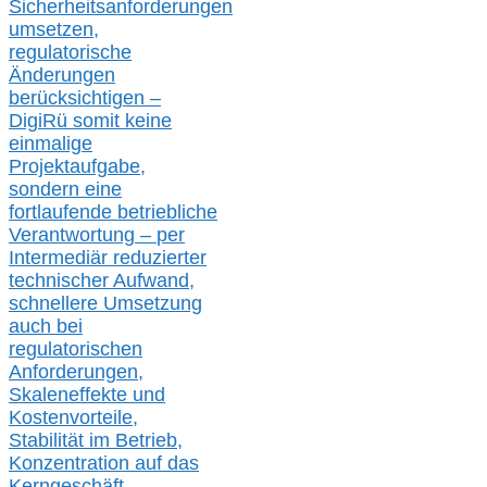
Sicherheitsanforderungen
umsetz
en,
regulatorische
Änderungen
berücksichtigen –
DigiRü somit keine
einmalige
Projektaufgabe,
sondern eine
fortlaufende betriebliche
Verantwortung –
per
Intermediär redu
zierter
technischer Aufwand,
s
chnellere Umsetzung
auch
bei
regulatorischen
Anforderungen,
Skaleneffekte und
Kostenvorteile,
Stabilität im Betrieb,
Konzentration auf das
Kerngeschäft…