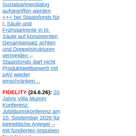
Sozialpartnerdialog
aufgegriffen werden
+++ bei
Staatsfonds für
I.
Säule
und
Frühstartrente in
III.
Säule auf konsistenten
Gesamtansatz achte
n
und Doppelstrukturen
verme
i
den –
Staatsfonds
darf nicht
Produktwettbewerb
mit
pAV
wieder
einschränken…
FIDELITY
(
24
.
6
.2
6
):
20
Jahre Villa Mumm
Konferenz:
Jubiläumskonferenz am
10. September 2026 für
betriebliche Anleger –
mit fundierten Impulsen