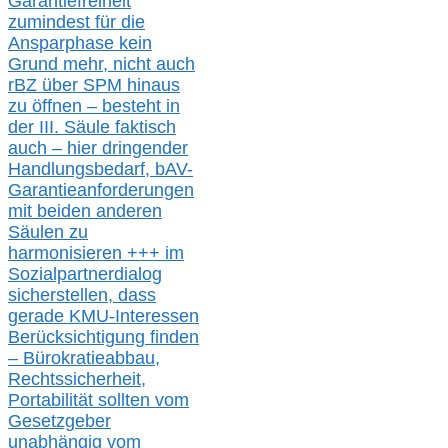
Garantiefreiheit
zumindest für die
Ansparphase
kein
Grund mehr
, nicht auch
r
BZ
über S
PM
hinaus
zu öffnen –
besteht in
der III.
Säule
faktisch
auch – hier
dringender
Handlungsbedarf,
bAV-
Garantieanforderungen
mit beiden anderen
Säulen zu
harmonisieren
+++ im
Sozialpartnerdialog
s
icher
stellen,
dass
gerade
KMU-
Interessen
Berücksichtigung finden
– Bürokratieabbau,
Rechtssicherheit,
Portabilität sollten vom
Gesetzgeber
unabhängig vom