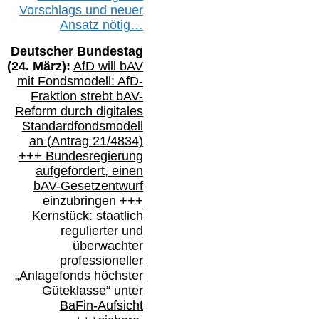
Vorschlags
und
neue
r
Ansatz
nötig…
Deutscher Bundestag
(
24
. März):
AfD will b
AV
mit Fondsmodell: AfD-
Fraktion strebt
bAV-
Reform durch digitales
Standardfondsmodell
an
(
Antrag 21/4834)
+++
Bundesregierung
aufgefordert, einen
bAV-
Gesetzentwurf
einzubringen
+++
Kernstück: staatlich
regulierter und
überwachter
professioneller
„Anlagefonds höchster
Güteklasse“
unter
BaFin-
Aufsicht