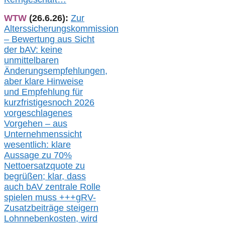
WTW
(26.6.26):
Zur
Alterssicherungskommission
– Bewertung aus Sicht
der bAV:
keine
u
nmittelbare
n
Änderungsempfehlungen,
aber klare Hinweise
und Empfehlung für
kurzfristig
es
noch 2026
vorgeschlagenes
Vorgehen –
a
us
Unternehmenssicht
wesentlic
h
: klare
Aussage
zu
70%
Nettoersatzquote zu
begrüßen;
klar,
dass
auch b
AV zentrale Rolle
spielen muss
+++
gRV-
Zusatzb
eiträge steigern
Lohnnebenkosten,
wird