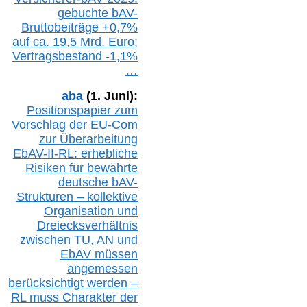
gebuchte
bAV-
Bruttobeiträge
+
0,7%
auf
ca.
19,5 M
rd.
Euro;
Vertragsbestand -1,1%
…
aba
(1. Juni):
Positionspapier zum
Vorschlag der EU-Com
zur Überarbeitung
EbAV-II-RL: erhebliche
Risiken für bewährte
deutsche bAV-
Strukturen – kollektive
Organisation und
D
reiecksverhältnis
zwischen T
U, AN und
EbAV müssen
angemessen
berücksichtig
t werd
en –
RL muss
Charakter
d
er