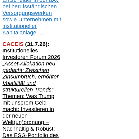
Entscheider in der bAV
bei berufsständischen
V
er
sorgungswerken
sowie Unternehmen mit
institutioneller
Kapitalanlage …
CACEIS
(
31
.
7
.2
6
):
Institutionelle
s
Investoren Forum 2026
„Asset-Allokation neu
gedacht: Zwischen
Zinsumbruch, erhöhter
Volatilität und
strukturellen Trends“
Themen: Was Trump
mit unserem Geld
macht: Investieren in
der neuen
Welt(un)ordnung –
Nachhaltig & Robust:
Das ESG-Portfolio des