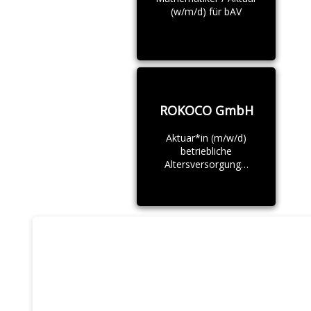
(w/m/d) für bAV
ROKOCO GmbH
Aktuar*in (m/w/d)
betriebliche
Altersversorgung…