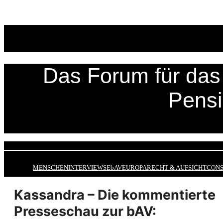
Zum
Inhalt
springen
Das Forum für das 
Pens
MENSCHEN
INTERVIEWS
EbAV
EUROPA
RECHT & AUFSICHT
CONS
Kassandra – Die kommentierte
Presseschau zur bAV: