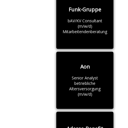
Funk-Gruppe
bAV/KV Consultant
(m/w/d)
Mitarbeitendenberatung
Aon
Senior Analyst
betriebliche
Altersversorgung
(m/w/d)