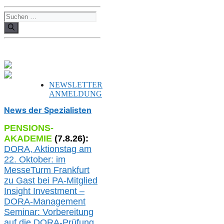
Suchen
nach:
NEWSLETTER
ANMELDUNG
News der Spezialisten
PENSIONS-
AKADEMIE
(
7
.
8
.26):
DORA, A
ktionstag am
22. Oktober:
im
MesseTurm Frankfurt
zu
Gast bei
PA-
Mitglied
Insight Investment –
DORA-Management
Seminar: Vorbereitung
auf die DORA-Prüfung