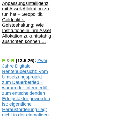
Anpassungsintelligenz
mit Asset-Allokation zu
tun hat –
Geopolitik,
Geldpolitik,
Geisteshaltung: Wie
Institutionelle ihre Asset
Allokation zukunftsfähig
ausrichten können …
E
&
R
(
13.5.
26):
Zwei
Jahre Digitale
Rentenübersicht: Vom
Umsetzungsprojekt
zum Dauerbetrieb –
warum der Intermediär
zum entscheidenden
Erfolgsfaktor geworden
ist: eigentliche
Herausforderung liegt
nicht in der einmaligen