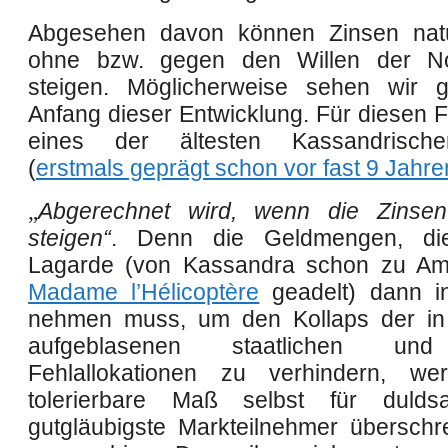
Abgesehen davon können Zinsen nat
ohne bzw. gegen den Willen der N
steigen. Möglicherweise sehe
n
wir g
Anfang dieser Entwicklung. Für diesen Fa
eines der ältesten Kassandrisch
(
erstmals geprägt schon vor fast 9 Jahre
„
Abgerechnet wird, wenn die Zinsen
steigen“
. Denn die Geldmengen, die
Lagarde (von Kassandra schon zu Amts
Madame l’Hélicoptère
geadelt) dann i
nehmen muss, um den Kollaps der in
aufgeblasenen staatlichen und
Fehlallokationen zu verhindern, we
tolerierbare Maß selbst für duld
gutgläubigste Markteilnehmer überschr