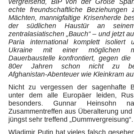
vergreisend, BIP von der Größe Span
echte freundschaftliche Beziehungen
Mächten, mannigfaltige Krisenherde be
der südlichen Haustür an seine
zentralasiatischen „Bauch“ – und jetzt a
Paria international komplett isoliert
Ukraine mit einer möglichen mil
Dauerbaustelle konfrontiert, gegen die
80er Jahren schon nicht zu bew
Afghanistan-Abenteuer wie Kleinkram aus
Nicht zu vergessen der sagenhafte B
unter dem alle Europäer leiden, Rus
besonders. Gunnar Heinsohn n
Zusammentreffen aus Überalterung und 
jüngst sehr treffend „Dummvergreisung“.
Wladimir Putin hat vieles falsch gesehe