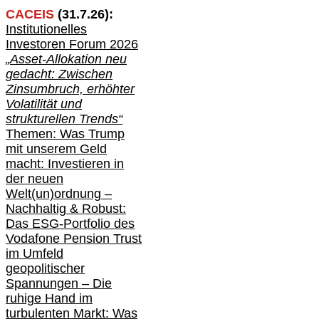
CACEIS
(
31
.
7
.2
6
):
Institutionelle
s
Investoren Forum 2026
„Asset-Allokation neu
gedacht: Zwischen
Zinsumbruch, erhöhter
Volatilität und
strukturellen Trends“
Themen: Was Trump
mit unserem Geld
macht: Investieren in
der neuen
Welt(un)ordnung –
Nachhaltig & Robust:
Das ESG-Portfolio des
Vodafone Pension Trust
im Umfeld
geopolitischer
Spannungen – Die
ruhige Hand im
turbulenten Markt: Was