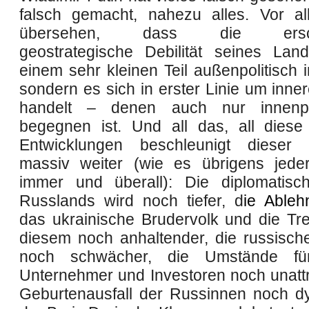
falsch gemacht,
nahezu alles
. Vor a
übersehen, dass die e
r
geostrategische Debilität seines La
einem sehr kleinen Teil außenpolitisch in
sondern es sich in erster Linie um inne
handelt – denen auch nur innenpo
begegnen ist. Und all das, all diese
Entwicklungen beschleunigt dieser
massiv weiter
(
wie es übrigens jeder
immer und überall
)
:
Die diplomatisch
Russlands wird noch tiefer,
d
ie Ableh
das ukrainische Brudervolk und die T
diesem noch anhaltender,
die russisch
noch schwächer,
die Umstände fü
Unternehmer und Investoren noch unattr
Geburtenausfall der Russinnen noch d