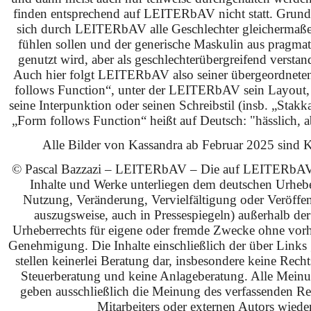
finden entsprechend auf LEITERbAV nicht statt. Grundsä
sich durch LEITERbAV alle Geschlechter gleichermaß
fühlen sollen und der generische Maskulin aus pragma
genutzt wird, aber als geschlechterübergreifend verstan
Auch hier folgt LEITERbAV also seiner übergeordnet
follows Function“, unter der LEITERbAV sein Layout,
seine Interpunktion oder seinen Schreibstil (insb. „Stakk
„Form follows Function“ heißt auf Deutsch: "hässlich, ab
Alle Bilder von Kassandra ab Februar 2025 sind KI
© Pascal Bazzazi – LEITERbAV – Die auf LEITERbAV 
Inhalte und Werke unterliegen dem deutschen Urhebe
Nutzung, Veränderung, Vervielfältigung oder Veröffe
auszugsweise, auch in Pressespiegeln) außerhalb de
Urheberrechts für eigene oder fremde Zwecke ohne vorhe
Genehmigung. Die Inhalte einschließlich der über Links g
stellen keinerlei Beratung dar, insbesondere keine Rech
Steuerberatung und keine Anlageberatung. Alle Mein
geben ausschließlich die Meinung des verfassenden Red
Mitarbeiters oder externen Autors wieder