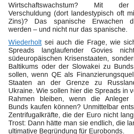
Wirtschaftswachstum? Mit der
Verschuldung (dort landestypisch oft mi
Zins)? Das
spanische
Erwachen dü
werden –
und nicht nur das spanische
.
Wiederholt
sei auch die Frage, wie sic
Spreads langlaufender Govies nic
südeuropäischen Krisenstaaten, sonde
Baltikums oder der Slowakei zu Bunds
sollen, wenn QE als Finanzierungsquell
Staaten an der Grenze zu Russla
Ukraine. Wie sollen hier die Spreads in 
Rahmen bleiben, wenn die Anleger s
Bunds kaufen können? Unmittelbar ents
Zentrifugalkräfte, die der Euro nicht lang
Trost: Dann hätte man sie endlich, die l
ultimative Begründung für Eurobonds.