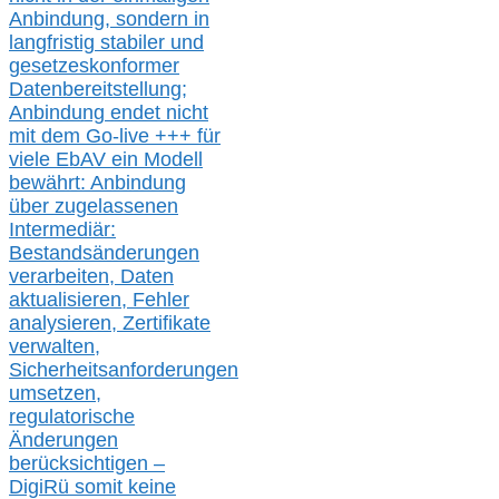
Anbindung, sondern in
langfristig stabile
r
und
gesetzeskonforme
r
Datenbereitstellung;
Anbindung endet nicht
mit dem Go-live
+++
für
viele EbAV ein Modell
bewährt: Anbindung
über zugelassenen
Intermediär:
Bestandsänderungen
verarbeite
n
, Daten
aktualisier
en,
Fehler
analysier
en
, Zertifikate
verwalte
n
,
Sicherheitsanforderungen
umsetz
en,
regulatorische
Änderungen
berücksichtigen –
DigiRü somit keine