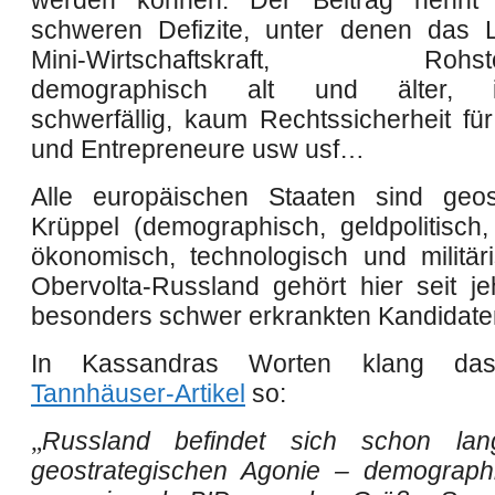
werden können.
Der
Beitrag
nennt 
schweren Defizite, unter denen
das 
Mini-Wirtschaftskraft, Rohstoffl
demographisch alt und älter, in
schwerfällig, kaum Rechtssicherheit für
und Entrepreneure usw usf…
Alle europäischen Staaten sind geos
Krüppel (demographisch, geldpolitisch
ökonomisch, technologisch und militär
Obervolta-
Russland gehört hier seit j
besonders schwer erkrankten Kandidate
In Kassandras Worten klang d
Tannhäuser-Artikel
so:
„
Russland befindet sich schon la
geostrategischen Agonie – demograph