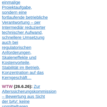
einmalige
Projektaufgabe,
sondern eine
fortlaufende betriebliche
Verantwortung –
per
Intermediär redu
zierter
technischer Aufwand,
s
chnellere Umsetzung
auch
bei
regulatorischen
Anforderungen,
Skaleneffekte und
Kostenvorteile,
Stabilität im Betrieb,
Konzentration auf das
Kerngeschäft…
WTW
(26.6.26):
Zur
Alterssicherungskommission
– Bewertung aus Sicht
der bAV:
keine
u
nmittelbare
n