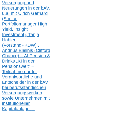
Versorgung und
Neuerungen in der b
AV,
u.a. mit
Ulrich Gerhard
(Senior
Portfoliomanager High
Yield, Insight
Investment), Tanja
Hahlen
(Vorst
and
PKDW) ,
Andrius Bielinis (Clifford
Chance) – AI Pension &
Drinks „KI in der
Pensionswelt“ –
Teilnahme nur für
Verantwortliche und
Entscheider in der bAV
bei berufsständischen
V
er
sorgungswerken
sowie Unternehmen mit
institutioneller
Kapitalanlage …