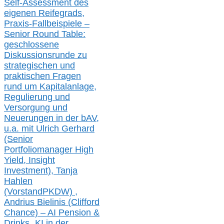
Self-Assessment des
eigenen Reifegrads,
Praxis-
Fallbeispiele –
Senior Round Table:
geschlossene
Diskussionsrunde
zu
strategischen und
praktischen Fragen
rund um Kapitalanlage,
Regulierung und
Versorgung und
Neuerungen in der b
AV,
u.a. mit
Ulrich Gerhard
(Senior
Portfoliomanager High
Yield, Insight
Investment), Tanja
Hahlen
(Vorst
and
PKDW) ,
Andrius Bielinis (Clifford
Chance) – AI Pension &
Drinks „KI in der