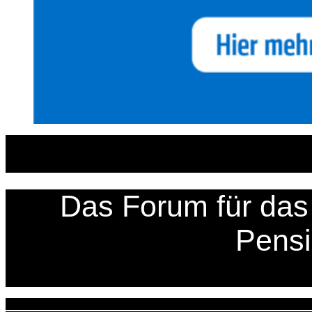
Zum
Inhalt
springen
Das Forum für das 
Pens