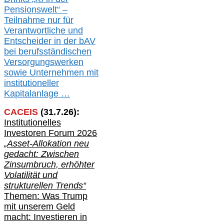
Pensionswelt“ –
Teilnahme nur für
Verantwortliche und
Entscheider in der bAV
bei berufsständischen
V
er
sorgungswerken
sowie Unternehmen mit
institutioneller
Kapitalanlage …
CACEIS
(
31
.
7
.2
6
):
Institutionelle
s
Investoren Forum 2026
„Asset-Allokation neu
gedacht: Zwischen
Zinsumbruch, erhöhter
Volatilität und
strukturellen Trends“
Themen: Was Trump
mit unserem Geld
macht: Investieren in