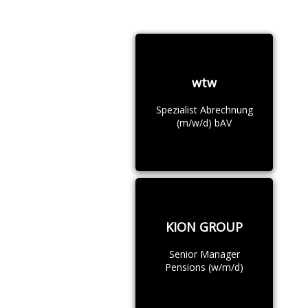
wtw
Spezialist Abrechnung
(m/w/d) bAV
KION GROUP
Senior Manager
Pensions (w/m/d)