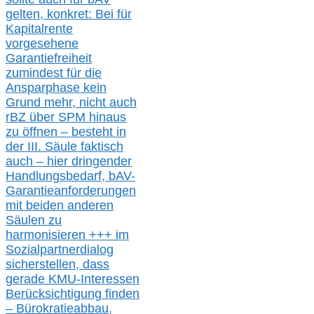
gelten, k
onkret:
Bei
für
Kapitalrente
vorgesehene
Garantiefreiheit
zumindest für die
Ansparphase
kein
Grund mehr
, nicht auch
r
BZ
über S
PM
hinaus
zu öffnen –
besteht in
der III.
Säule
faktisch
auch – hier
dringender
Handlungsbedarf,
bAV-
Garantieanforderungen
mit beiden anderen
Säulen zu
harmonisieren
+++ im
Sozialpartnerdialog
s
icher
stellen,
dass
gerade
KMU-
Interessen
Berücksichtigung finden
– Bürokratieabbau,