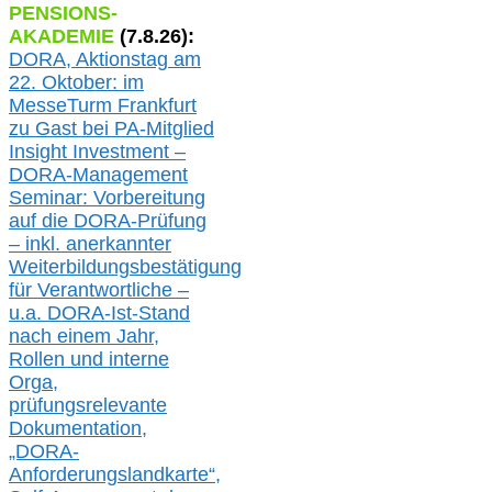
PENSIONS-
AKADEMIE
(
7
.
8
.26):
DORA, A
ktionstag am
22. Oktober:
im
MesseTurm Frankfurt
zu
Gast bei
PA-
Mitglied
Insight Investment –
DORA-Management
Seminar: Vorbereitung
auf die DORA-Prüfung
– inkl. anerkannter
Weiterbildungsbestätigung
für Verantwortliche –
u.a.
DORA-Ist-Stand
nach einem Jahr,
Rollen und interne
Orga,
prüfungsrelevante
Dokumentation,
„DORA-
Anforderungslandkarte“,