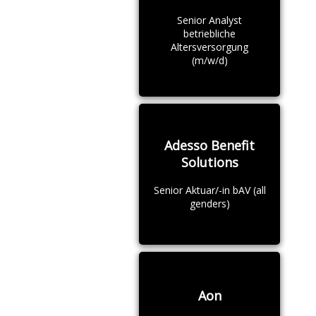
Senior Analyst
betriebliche
Altersversorgung
(m/w/d)
Adesso Benefit
Solutions
Senior Aktuar/-in bAV (all
genders)
Aon