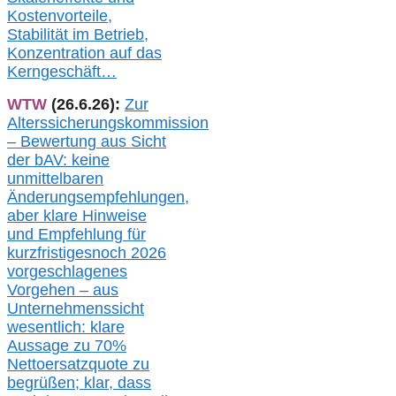
Kostenvorteile,
Stabilität im Betrieb,
Konzentration auf das
Kerngeschäft…
WTW
(26.6.26):
Zur
Alterssicherungskommission
– Bewertung aus Sicht
der bAV:
keine
u
nmittelbare
n
Änderungsempfehlungen,
aber klare Hinweise
und Empfehlung für
kurzfristig
es
noch 2026
vorgeschlagenes
Vorgehen –
a
us
Unternehmenssicht
wesentlic
h
: klare
Aussage
zu
70%
Nettoersatzquote zu
begrüßen;
klar,
dass