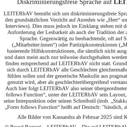
Diskriminierungsfreie Sprache auf
LEI
LEITERbAV bemüht sich um diskriminierungsfreie Spra
den grundsätzlichen Verzicht auf Anreden wie „Herr“ u
Interviews). Dies muss jedoch im Einklang stehen mit 
Anforderung der Lesbarkeit als auch der Tradition der 
Sprache. Gegenwärtig zu beobachtende, oft auf S
(„Mitarbeiter:innen“) oder Partizipkonstrukionen („M
basierende Hilfskonstruktionen, die sämtlich nicht ausg
und dann meist auch nur teilweise durchgehalten werden
finden entsprechend auf LEITERbAV nicht statt. Grundsä
sich durch LEITERbAV alle Geschlechter gleichermaß
fühlen sollen und der generische Maskulin aus pragma
genutzt wird, aber als geschlechterübergreifend verstan
Auch hier folgt LEITERbAV also seiner übergeordnet
follows Function“, unter der LEITERbAV sein Layout,
seine Interpunktion oder seinen Schreibstil (insb. „Stakk
„Form follows Function“ heißt auf Deutsch: "hässlich, ab
Alle Bilder von Kassandra ab Februar 2025 sind KI
© Pascal Bazzazi – LEITERbAV – Die auf LEITERbAV 