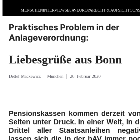
MENSCHEN
INTERVIEWS
EbAV
EUROPA
RECHT & AUFSICHT
CONS
Praktisches Problem in der
Anlageverordnung:
Liebesgrüße aus Bonn
Detlef Mackewicz
München
26. Februar 2020
Pensionskassen kommen derzeit vo
Seiten unter Druck. In einer Welt, in d
Drittel aller Staatsanleihen negati
lassen sich die in der bAV immer no