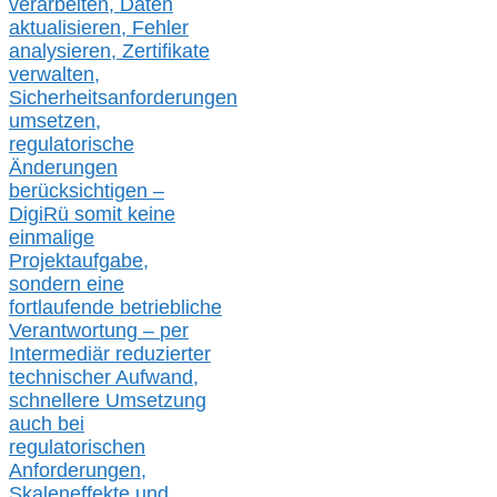
verarbeite
n
, Daten
aktualisier
en,
Fehler
analysier
en
, Zertifikate
verwalte
n
,
Sicherheitsanforderungen
umsetz
en,
regulatorische
Änderungen
berücksichtigen –
DigiRü somit keine
einmalige
Projektaufgabe,
sondern eine
fortlaufende betriebliche
Verantwortung –
per
Intermediär redu
zierter
technischer Aufwand,
s
chnellere Umsetzung
auch
bei
regulatorischen
Anforderungen,
Skaleneffekte und