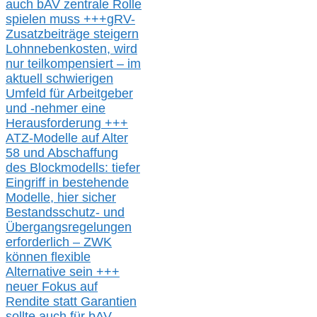
auch b
AV zentrale Rolle
spielen muss
+++
gRV-
Zusatzb
eiträge steigern
Lohnnebenkosten,
wird
nur t
eilkompensiert – im
aktuell schwierigen
Umfeld für Arbeitgeber
und -nehmer eine
Herausforderung
+++
ATZ-M
odelle auf Alter
58 und Abschaffung
des Blockmodells: tiefer
Eingriff in bestehende
Modelle,
hier
siche
r
Bestandsschutz- und
Übergangsregelungen
erforderlich –
ZWK
können
flexible
Alternative
sein
+++
neuer
Fokus auf
Rendite
statt
Garantien
sollte
auch für bAV