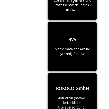
Datenmanagement und
Prozessentwicklung bAV
(m/w/d)
BVV
Mathematiker / Aktuar
(w/m/d) für bAV
ROKOCO GmbH
Aktuar*in (m/w/d)
betriebliche
Altersversorgung…