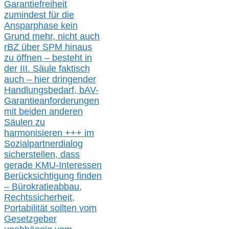
Garantiefreiheit
zumindest für die
Ansparphase
kein
Grund mehr
, nicht auch
r
BZ
über S
PM
hinaus
zu öffnen –
besteht in
der III.
Säule
faktisch
auch – hier
dringender
Handlungsbedarf,
bAV-
Garantieanforderungen
mit beiden anderen
Säulen zu
harmonisieren
+++ im
Sozialpartnerdialog
s
icher
stellen,
dass
gerade
KMU-
Interessen
Berücksichtigung finden
– Bürokratieabbau,
Rechtssicherheit,
Portabilität sollten vom
Gesetzgeber