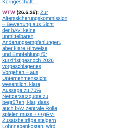
Kerngeschäft…
WTW
(26.6.26):
Zur
Alterssicherungskommission
– Bewertung aus Sicht
der bAV:
keine
u
nmittelbare
n
Änderungsempfehlungen,
aber klare Hinweise
und Empfehlung für
kurzfristig
es
noch 2026
vorgeschlagenes
Vorgehen –
a
us
Unternehmenssicht
wesentlic
h
: klare
Aussage
zu
70%
Nettoersatzquote zu
begrüßen;
klar,
dass
auch b
AV zentrale Rolle
spielen muss
+++
gRV-
Zusatzb
eiträge steigern
Lohnnebenkosten,
wird