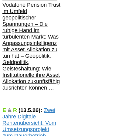
Vodafone Pension Trust
im Umfeld
geopolitischer
Spannungen – Die
ruhige Hand im
turbulenten Markt: Was
Anpassungsintelligenz
mit Asset-Allokation zu
tun hat –
Geopolitik,
Geldpolitik,
Geisteshaltung: Wie
Institutionelle ihre Asset
Allokation zukunftsfähig
ausrichten können …
E
&
R
(
13.5.
26):
Zwei
Jahre Digitale
Rentenübersicht: Vom
Umsetzungsprojekt
zum Dauerbetrieb –