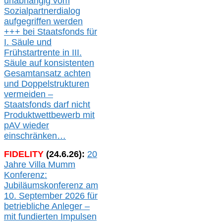
unabhängig vom
Sozialpartnerdialog
aufgegriffen werden
+++ bei
Staatsfonds für
I.
Säule
und
Frühstartrente in
III.
Säule auf konsistenten
Gesamtansatz achte
n
und Doppelstrukturen
verme
i
den –
Staatsfonds
darf nicht
Produktwettbewerb
mit
pAV
wieder
einschränken…
FIDELITY
(
24
.
6
.2
6
):
20
Jahre Villa Mumm
Konferenz:
Jubiläumskonferenz am
10. September 2026 für
betriebliche Anleger –
mit fundierten Impulsen