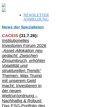
NEWSLETTER
ANMELDUNG
News der Spezialisten
CACEIS
(
31
.
7
.2
6
):
Institutionelle
s
Investoren Forum 2026
„Asset-Allokation neu
gedacht: Zwischen
Zinsumbruch, erhöhter
Volatilität und
strukturellen Trends“
Themen: Was Trump
mit unserem Geld
macht: Investieren in
der neuen
Welt(un)ordnung –
Nachhaltig & Robust:
Das ESG-Portfolio des