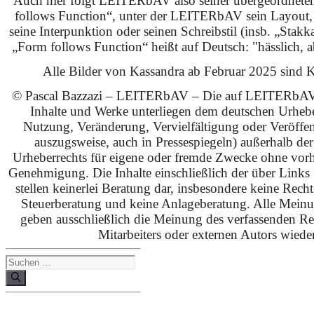
Auch hier folgt LEITERbAV also seiner übergeordnet
follows Function“, unter der LEITERbAV sein Layout,
seine Interpunktion oder seinen Schreibstil (insb. „Stakk
„Form follows Function“ heißt auf Deutsch: "hässlich, ab
Alle Bilder von Kassandra ab Februar 2025 sind KI
© Pascal Bazzazi – LEITERbAV – Die auf LEITERbAV 
Inhalte und Werke unterliegen dem deutschen Urhebe
Nutzung, Veränderung, Vervielfältigung oder Veröffe
auszugsweise, auch in Pressespiegeln) außerhalb de
Urheberrechts für eigene oder fremde Zwecke ohne vorhe
Genehmigung. Die Inhalte einschließlich der über Links g
stellen keinerlei Beratung dar, insbesondere keine Rech
Steuerberatung und keine Anlageberatung. Alle Mein
geben ausschließlich die Meinung des verfassenden Red
Mitarbeiters oder externen Autors wieder
Suchen
nach: