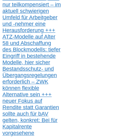
nur t
eilkompensiert – im
aktuell schwierigen
Umfeld für Arbeitgeber
und -nehmer eine
Herausforderung
+++
ATZ-M
odelle auf Alter
58 und Abschaffung
des Blockmodells: tiefer
Eingriff in bestehende
Modelle,
hier
siche
r
Bestandsschutz- und
Übergangsregelungen
erforderlich –
ZWK
können
flexible
Alternative
sein
+++
neuer
Fokus auf
Rendite
statt
Garantien
sollte
auch für bAV
gelten, k
onkret:
Bei
für
Kapitalrente
vorgesehene