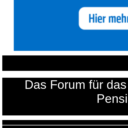
Zum
Inhalt
springen
Das Forum für das 
Pens