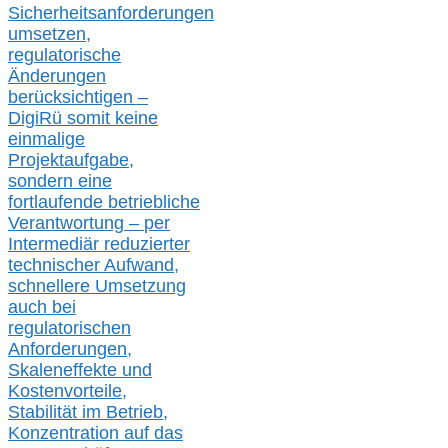
Sicherheitsanforderungen
umsetz
en,
regulatorische
Änderungen
berücksichtigen –
DigiRü somit keine
einmalige
Projektaufgabe,
sondern eine
fortlaufende betriebliche
Verantwortung –
per
Intermediär redu
zierter
technischer Aufwand,
s
chnellere Umsetzung
auch
bei
regulatorischen
Anforderungen,
Skaleneffekte und
Kostenvorteile,
Stabilität im Betrieb,
Konzentration auf das