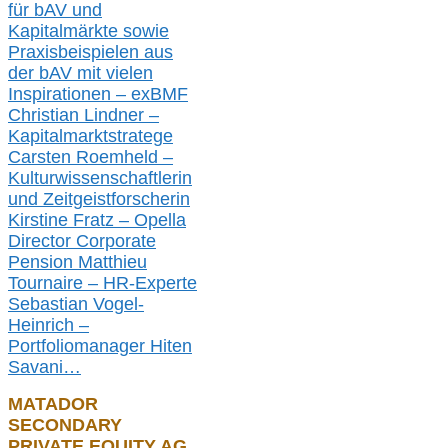
für bAV und
Kapitalmärkte
sowie
Praxisbeispielen aus
der bAV
mit
vielen
Inspirationen –
exBMF
Christian Lindner –
Kapitalmarktstratege
Carsten Roemheld –
Kulturwissenschaftlerin
und Zeitgeistforscherin
Kirstine Fratz – Opella
Director Corporate
Pension Matthieu
Tournaire – HR-Experte
Sebastian Vogel-
Heinrich –
Portfoliomanager Hiten
Savani
…
MATADOR
SECONDARY
PRIVATE EQUITY AG