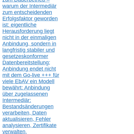
warum der Intermediär
zum entscheidenden
Erfolgsfaktor geworden
ist: eigentliche
Herausforderung liegt
nicht in der einmaligen
Anbindung, sondern in
langfristig stabile
r
und
gesetzeskonforme
r
Datenbereitstellung;
Anbindung endet nicht
mit dem Go-live
+++
für
viele EbAV ein Modell
bewährt: Anbindung
über zugelassenen
Intermediär:
Bestandsänderungen
verarbeite
n
, Daten
aktualisier
en,
Fehler
analysier
en
, Zertifikate
verwalte
n
,