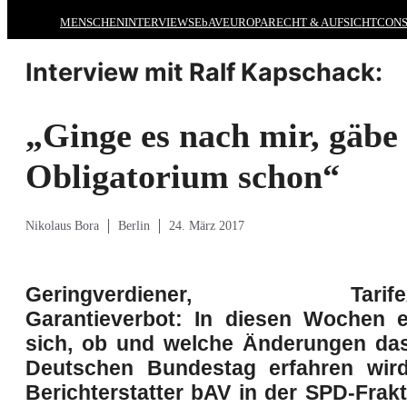
MENSCHEN
INTERVIEWS
EbAV
EUROPA
RECHT & AUFSICHT
CONS
Interview mit Ralf Kapschack:
„Ginge es nach mir, gäbe 
Obligatorium schon“
Nikolaus Bora
Berlin
24. März 2017
Geringverdiener, Tarifexklu
Garantieverbot: In diesen Wochen e
sich, ob und welche Änderungen d
Deutschen Bundestag erfahren wir
Berichterstatter bAV in der SPD-Frak