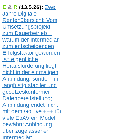
E
&
R
(
13.5.
26):
Zwei
Jahre Digitale
Rentenübersicht: Vom
Umsetzungsprojekt
zum Dauerbetrieb –
warum der Intermediär
zum entscheidenden
Erfolgsfaktor geworden
ist: eigentliche
Herausforderung liegt
nicht in der einmaligen
Anbindung, sondern in
langfristig stabile
r
und
gesetzeskonforme
r
Datenbereitstellung;
Anbindung endet nicht
mit dem Go-live
+++
für
viele EbAV ein Modell
bewährt: Anbindung
über zugelassenen
Intermediär: