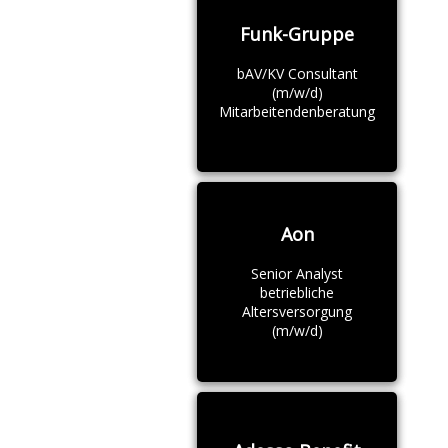
Funk-Gruppe
bAV/KV Consultant
(m/w/d)
Mitarbeitendenberatung
Aon
Senior Analyst
betriebliche
Altersversorgung
(m/w/d)