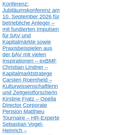
Konferenz:
Jubiläumskonferenz am
10. September 2026 für
betriebliche Anleger –
mit fundierten Impulsen
für bAV und
Kapitalmärkte
sowie
Praxisbeispielen aus
der bAV
mit
vielen
Inspirationen –
exBMF
Christian Lindner –
Kapitalmarktstratege
Carsten Roemheld –
Kulturwissenschaftlerin
und Zeitgeistforscherin
Kirstine Fratz – Opella
Director Corporate
Pension Matthieu
Tournaire – HR-Experte
Sebastian Vogel-
Heinrich –