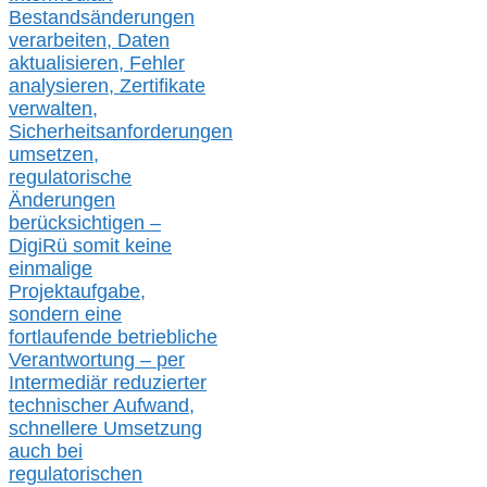
Bestandsänderungen
verarbeite
n
, Daten
aktualisier
en,
Fehler
analysier
en
, Zertifikate
verwalte
n
,
Sicherheitsanforderungen
umsetz
en,
regulatorische
Änderungen
berücksichtigen –
DigiRü somit keine
einmalige
Projektaufgabe,
sondern eine
fortlaufende betriebliche
Verantwortung –
per
Intermediär redu
zierter
technischer Aufwand,
s
chnellere Umsetzung
auch
bei
regulatorischen