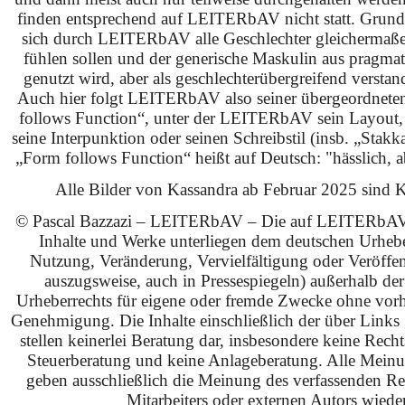
finden entsprechend auf LEITERbAV nicht statt. Grundsä
sich durch LEITERbAV alle Geschlechter gleichermaß
fühlen sollen und der generische Maskulin aus pragma
genutzt wird, aber als geschlechterübergreifend verstan
Auch hier folgt LEITERbAV also seiner übergeordnet
follows Function“, unter der LEITERbAV sein Layout,
seine Interpunktion oder seinen Schreibstil (insb. „Stakk
„Form follows Function“ heißt auf Deutsch: "hässlich, ab
Alle Bilder von Kassandra ab Februar 2025 sind KI
© Pascal Bazzazi – LEITERbAV – Die auf LEITERbAV 
Inhalte und Werke unterliegen dem deutschen Urhebe
Nutzung, Veränderung, Vervielfältigung oder Veröffe
auszugsweise, auch in Pressespiegeln) außerhalb de
Urheberrechts für eigene oder fremde Zwecke ohne vorhe
Genehmigung. Die Inhalte einschließlich der über Links g
stellen keinerlei Beratung dar, insbesondere keine Rech
Steuerberatung und keine Anlageberatung. Alle Mein
geben ausschließlich die Meinung des verfassenden Red
Mitarbeiters oder externen Autors wieder