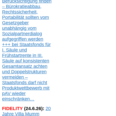
Berücksichtigung finden
– Bürokratieabbau,
Rechtssicherheit,
Portabilität sollten vom
Gesetzgeber
unabhängig vom
Sozialpartnerdialog
aufgegriffen werden
+++ bei
Staatsfonds für
I.
Säule
und
Frühstartrente in
III.
Säule auf konsistenten
Gesamtansatz achte
n
und Doppelstrukturen
verme
i
den –
Staatsfonds
darf nicht
Produktwettbewerb
mit
pAV
wieder
einschränken…
FIDELITY
(
24
.
6
.2
6
):
20
Jahre Villa Mumm