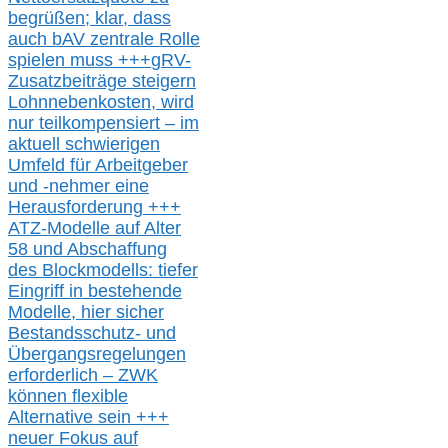
begrüßen;
klar,
dass
auch b
AV zentrale Rolle
spielen muss
+++
gRV-
Zusatzb
eiträge steigern
Lohnnebenkosten,
wird
nur t
eilkompensiert – im
aktuell schwierigen
Umfeld für Arbeitgeber
und -nehmer eine
Herausforderung
+++
ATZ-M
odelle auf Alter
58 und Abschaffung
des Blockmodells: tiefer
Eingriff in bestehende
Modelle,
hier
siche
r
Bestandsschutz- und
Übergangsregelungen
erforderlich –
ZWK
können
flexible
Alternative
sein
+++
neuer
Fokus auf