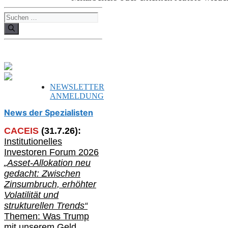
Suchen
nach:
NEWSLETTER
ANMELDUNG
News der Spezialisten
CACEIS
(
31
.
7
.2
6
):
Institutionelle
s
Investoren Forum 2026
„Asset-Allokation neu
gedacht: Zwischen
Zinsumbruch, erhöhter
Volatilität und
strukturellen Trends“
Themen: Was Trump
mit unserem Geld