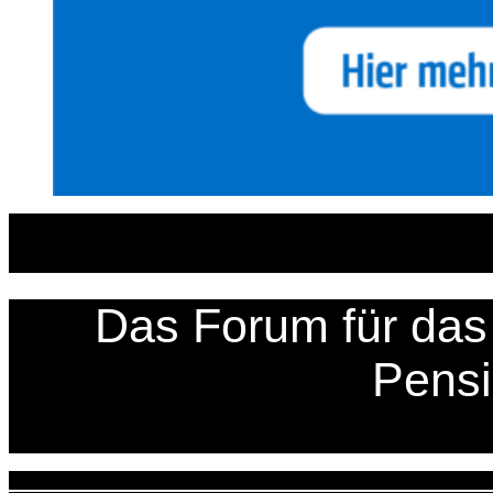
Zum
Inhalt
springen
Das Forum für das 
Pens