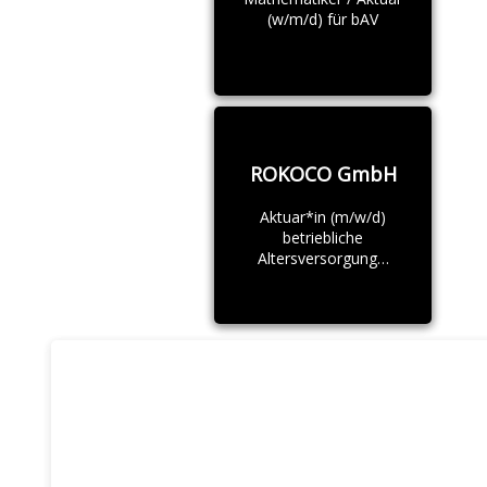
(w/m/d) für bAV
ROKOCO GmbH
Aktuar*in (m/w/d)
betriebliche
Altersversorgung…