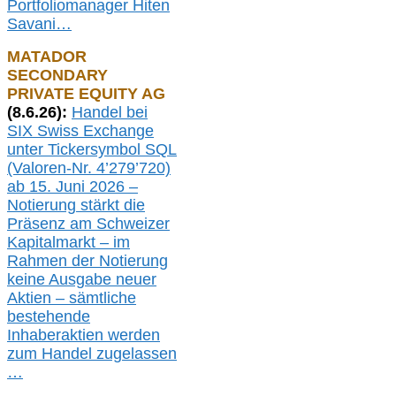
Portfoliomanager Hiten
Savani
…
MATADOR
SECONDARY
PRIVATE EQUITY AG
(
8
.
6.26
):
Handel bei
SIX Swiss Exchange
unter Tickersymbol SQL
(Valoren-Nr. 4’279’720)
ab 15. Juni 2026 –
Notierung
stärkt die
Präsenz am Schweizer
Kapitalmarkt –
i
m
Rahmen der
N
otierung
keine
Ausgabe
neue
r
Aktien – sämtliche
bestehende
Inhaberaktien werden
zum Handel zugelassen
…