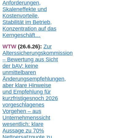
Anforderungen,
Skaleneffekte und
Kostenvorteile,
Stabilität im Betrieb,
Konzentration auf das
Kerngeschäft…
WTW
(26.6.26):
Zur
Alterssicherungskommission
– Bewertung aus Sicht
der bAV:
keine
u
nmittelbare
n
Änderungsempfehlungen,
aber klare Hinweise
und Empfehlung für
kurzfristig
es
noch 2026
vorgeschlagenes
Vorgehen –
a
us
Unternehmenssicht
wesentlic
h
: klare
Aussage
zu
70%
Nettoersatzquote zu