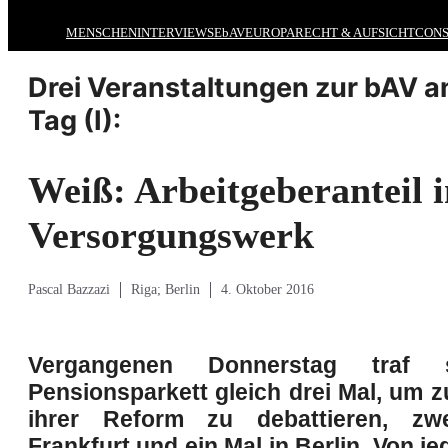
MENSCHEN
INTERVIEWS
EbAV
EUROPA
RECHT & AUFSICHT
CONS
Drei Veranstaltungen zur bAV a
Tag (I):
Weiß: Arbeitgeberanteil i
Versorgungswerk
Pascal Bazzazi
Riga; Berlin
4. Oktober 2016
Vergangenen Donnerstag traf 
Pensionsparkett gleich drei Mal, um 
ihrer Reform zu debattieren, zw
Frankfurt und ein Mal in Berlin. Von je