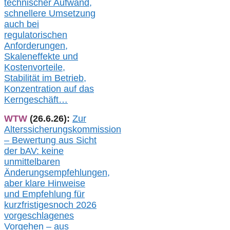
technischer Aufwand,
s
chnellere Umsetzung
auch
bei
regulatorischen
Anforderungen,
Skaleneffekte und
Kostenvorteile,
Stabilität im Betrieb,
Konzentration auf das
Kerngeschäft…
WTW
(26.6.26):
Zur
Alterssicherungskommission
– Bewertung aus Sicht
der bAV:
keine
u
nmittelbare
n
Änderungsempfehlungen,
aber klare Hinweise
und Empfehlung für
kurzfristig
es
noch 2026
vorgeschlagenes
Vorgehen –
a
us