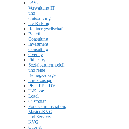
bAV-
Verwaltung IT
und
Outsourcing
De-Risking
Rentnergesellschaft
Benefit
Consulting
Investment
Consulting
Overlay
Fiduciary
Sozialpartnermodell
und reine
Beitragszusage
Direktzusage
PK – PF – DV
U-Kasse
Legal
Custodian
Fondsadministration,
Master-KVG
und Service-
KVG
CTA &