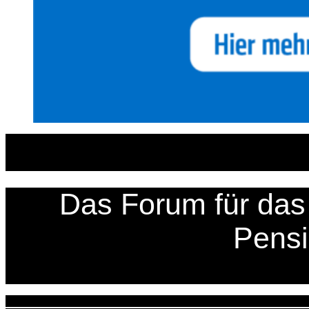
Zum
Inhalt
springen
Das Forum für das 
Pens