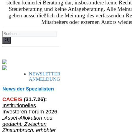
stellen keinerlei Beratung dar, insbesondere keine Rech
Steuerberatung und keine Anlageberatung. Alle Mein
geben ausschließlich die Meinung des verfassenden Red
Mitarbeiters oder externen Autors wieder
Suchen
nach:
NEWSLETTER
ANMELDUNG
News der Spezialisten
CACEIS
(
31
.
7
.2
6
):
Institutionelle
s
Investoren Forum 2026
„Asset-Allokation neu
gedacht: Zwischen
Zinsumbruch, erhöhter