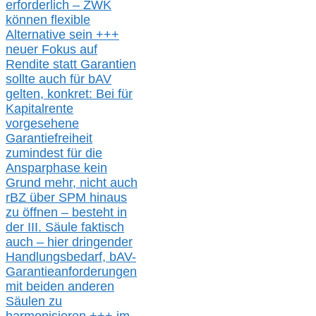
erforderlich –
ZWK
können
flexible
Alternative
sein
+++
neuer
Fokus auf
Rendite
statt
Garantien
sollte
auch für bAV
gelten, k
onkret:
Bei
für
Kapitalrente
vorgesehene
Garantiefreiheit
zumindest für die
Ansparphase
kein
Grund mehr
, nicht auch
r
BZ
über S
PM
hinaus
zu öffnen –
besteht in
der III.
Säule
faktisch
auch – hier
dringender
Handlungsbedarf,
bAV-
Garantieanforderungen
mit beiden anderen
Säulen zu