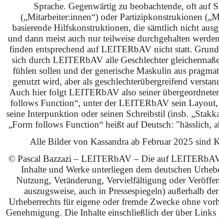
Sprache. Gegenwärtig zu beobachtende, oft auf S
(„Mitarbeiter:innen“) oder Partizipkonstrukionen („M
basierende Hilfskonstruktionen, die sämtlich nicht ausg
und dann meist auch nur teilweise durchgehalten werden
finden entsprechend auf LEITERbAV nicht statt. Grundsä
sich durch LEITERbAV alle Geschlechter gleichermaß
fühlen sollen und der generische Maskulin aus pragma
genutzt wird, aber als geschlechterübergreifend verstan
Auch hier folgt LEITERbAV also seiner übergeordnet
follows Function“, unter der LEITERbAV sein Layout,
seine Interpunktion oder seinen Schreibstil (insb. „Stakk
„Form follows Function“ heißt auf Deutsch: "hässlich, ab
Alle Bilder von Kassandra ab Februar 2025 sind KI
© Pascal Bazzazi – LEITERbAV – Die auf LEITERbAV 
Inhalte und Werke unterliegen dem deutschen Urhebe
Nutzung, Veränderung, Vervielfältigung oder Veröffe
auszugsweise, auch in Pressespiegeln) außerhalb de
Urheberrechts für eigene oder fremde Zwecke ohne vorhe
Genehmigung. Die Inhalte einschließlich der über Links g