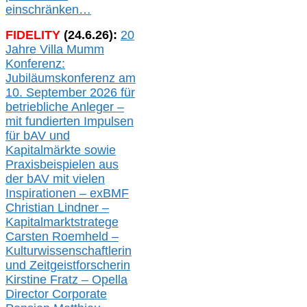
einschränken…
FIDELITY
(
24
.
6
.2
6
):
20
Jahre Villa Mumm
Konferenz:
Jubiläumskonferenz am
10. September 2026 für
betriebliche Anleger –
mit fundierten Impulsen
für bAV und
Kapitalmärkte
sowie
Praxisbeispielen aus
der bAV
mit
vielen
Inspirationen –
exBMF
Christian Lindner –
Kapitalmarktstratege
Carsten Roemheld –
Kulturwissenschaftlerin
und Zeitgeistforscherin
Kirstine Fratz – Opella
Director Corporate