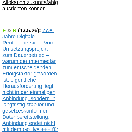
Allokation zukunftsfähig
ausrichten können …
E
&
R
(
13.5.
26):
Zwei
Jahre Digitale
Rentenübersicht: Vom
Umsetzungsprojekt
zum Dauerbetrieb –
warum der Intermediär
zum entscheidenden
Erfolgsfaktor geworden
ist: eigentliche
Herausforderung liegt
nicht in der einmaligen
Anbindung, sondern in
langfristig stabile
r
und
gesetzeskonforme
r
Datenbereitstellung;
Anbindung endet nicht
mit dem Go-live
+++
für