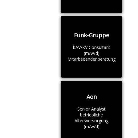
Funk-Gruppe
bAV/KV Consultant
(m/w/d)
Mitarbeitendenberatung
Aon
Senior Analyst
betriebliche
Altersversorgung
(m/w/d)