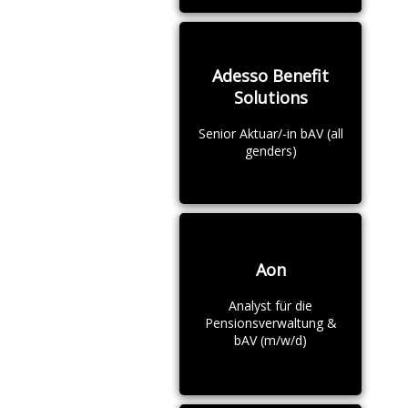
Adesso Benefit
Solutions
Senior Aktuar/-in bAV (all
genders)
Aon
Analyst für die
Pensionsverwaltung &
bAV (m/w/d)