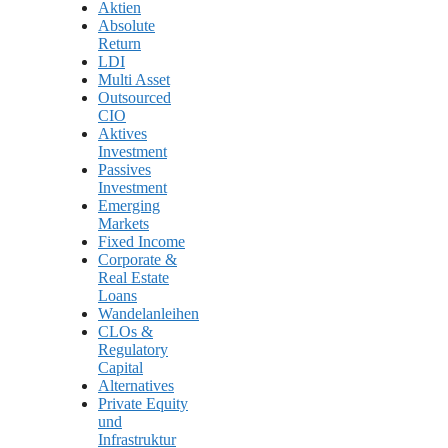
Aktien
Absolute
Return
LDI
Multi Asset
Outsourced
CIO
Aktives
Investment
Passives
Investment
Emerging
Markets
Fixed Income
Corporate &
Real Estate
Loans
Wandelanleihen
CLOs &
Regulatory
Capital
Alternatives
Private Equity
und
Infrastruktur