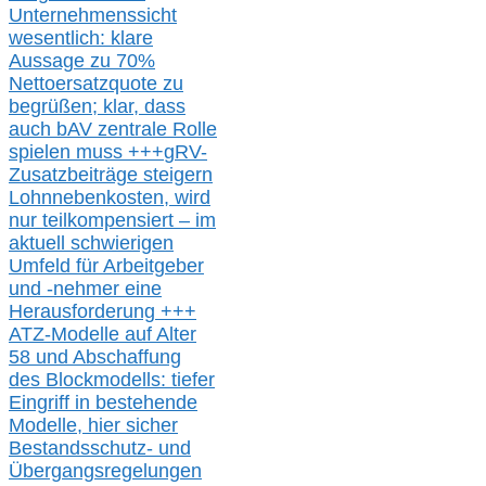
Unternehmenssicht
wesentlic
h
: klare
Aussage
zu
70%
Nettoersatzquote zu
begrüßen;
klar,
dass
auch b
AV zentrale Rolle
spielen muss
+++
gRV-
Zusatzb
eiträge steigern
Lohnnebenkosten,
wird
nur t
eilkompensiert – im
aktuell schwierigen
Umfeld für Arbeitgeber
und -nehmer eine
Herausforderung
+++
ATZ-M
odelle auf Alter
58 und Abschaffung
des Blockmodells: tiefer
Eingriff in bestehende
Modelle,
hier
siche
r
Bestandsschutz- und
Übergangsregelungen