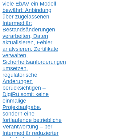
viele EbAV ein Modell
bewährt: Anbindung
über zugelassenen
Intermediär:
Bestandsänderungen
verarbeite
n
, Daten
aktualisier
en,
Fehler
analysier
en
, Zertifikate
verwalte
n
,
Sicherheitsanforderungen
umsetz
en,
regulatorische
Änderungen
berücksichtigen –
DigiRü somit keine
einmalige
Projektaufgabe,
sondern eine
fortlaufende betriebliche
Verantwortung –
per
Intermediär redu
zierter