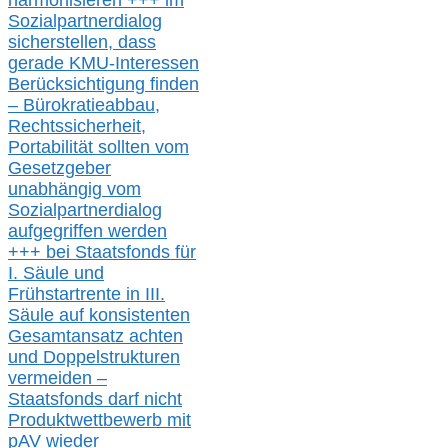
harmonisieren
+++ im
Sozialpartnerdialog
s
icher
stellen,
dass
gerade
KMU-
Interessen
Berücksichtigung finden
– Bürokratieabbau,
Rechtssicherheit,
Portabilität sollten vom
Gesetzgeber
unabhängig vom
Sozialpartnerdialog
aufgegriffen werden
+++ bei
Staatsfonds für
I.
Säule
und
Frühstartrente in
III.
Säule auf konsistenten
Gesamtansatz achte
n
und Doppelstrukturen
verme
i
den –
Staatsfonds
darf nicht
Produktwettbewerb
mit
pAV
wieder