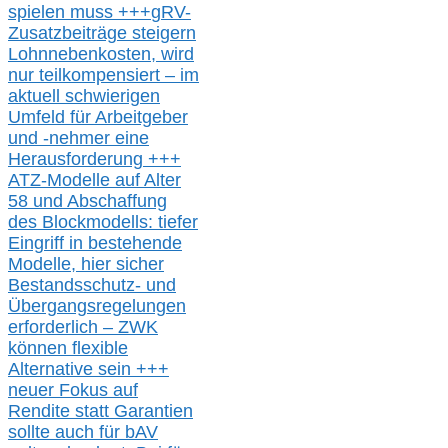
spielen muss
+++
gRV-
Zusatzb
eiträge steigern
Lohnnebenkosten,
wird
nur t
eilkompensiert – im
aktuell schwierigen
Umfeld für Arbeitgeber
und -nehmer eine
Herausforderung
+++
ATZ-M
odelle auf Alter
58 und Abschaffung
des Blockmodells: tiefer
Eingriff in bestehende
Modelle,
hier
siche
r
Bestandsschutz- und
Übergangsregelungen
erforderlich –
ZWK
können
flexible
Alternative
sein
+++
neuer
Fokus auf
Rendite
statt
Garantien
sollte
auch für bAV