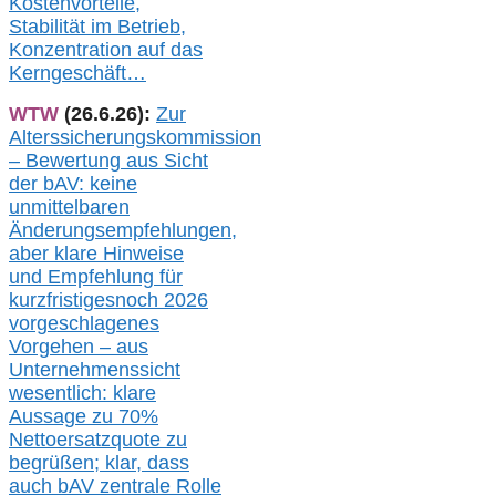
Kostenvorteile,
Stabilität im Betrieb,
Konzentration auf das
Kerngeschäft…
WTW
(26.6.26):
Zur
Alterssicherungskommission
– Bewertung aus Sicht
der bAV:
keine
u
nmittelbare
n
Änderungsempfehlungen,
aber klare Hinweise
und Empfehlung für
kurzfristig
es
noch 2026
vorgeschlagenes
Vorgehen –
a
us
Unternehmenssicht
wesentlic
h
: klare
Aussage
zu
70%
Nettoersatzquote zu
begrüßen;
klar,
dass
auch b
AV zentrale Rolle