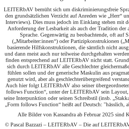
LEITERbAV bemüht sich um diskriminierungsfreie Spra
den grundsätzlichen Verzicht auf Anreden wie „Herr“ u
Interviews). Dies muss jedoch im Einklang stehen mit 
Anforderung der Lesbarkeit als auch der Tradition der 
Sprache. Gegenwärtig zu beobachtende, oft auf S
(„Mitarbeiter:innen“) oder Partizipkonstrukionen („M
basierende Hilfskonstruktionen, die sämtlich nicht ausg
und dann meist auch nur teilweise durchgehalten werden
finden entsprechend auf LEITERbAV nicht statt. Grundsä
sich durch LEITERbAV alle Geschlechter gleichermaß
fühlen sollen und der generische Maskulin aus pragma
genutzt wird, aber als geschlechterübergreifend verstan
Auch hier folgt LEITERbAV also seiner übergeordnet
follows Function“, unter der LEITERbAV sein Layout,
seine Interpunktion oder seinen Schreibstil (insb. „Stakk
„Form follows Function“ heißt auf Deutsch: "hässlich, ab
Alle Bilder von Kassandra ab Februar 2025 sind KI
© Pascal Bazzazi – LEITERbAV – Die auf LEITERbAV 