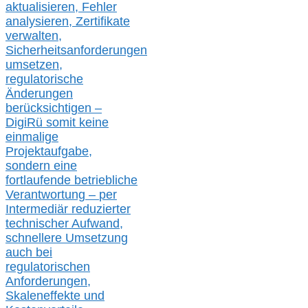
aktualisier
en,
Fehler
analysier
en
, Zertifikate
verwalte
n
,
Sicherheitsanforderungen
umsetz
en,
regulatorische
Änderungen
berücksichtigen –
DigiRü somit keine
einmalige
Projektaufgabe,
sondern eine
fortlaufende betriebliche
Verantwortung –
per
Intermediär redu
zierter
technischer Aufwand,
s
chnellere Umsetzung
auch
bei
regulatorischen
Anforderungen,
Skaleneffekte und