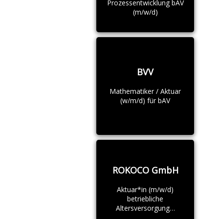
Prozessentwicklung bAV
(m/w/d)
BVV
Mathematiker / Aktuar
(w/m/d) für bAV
ROKOCO GmbH
Aktuar*in (m/w/d)
betriebliche
Altersversorgung…