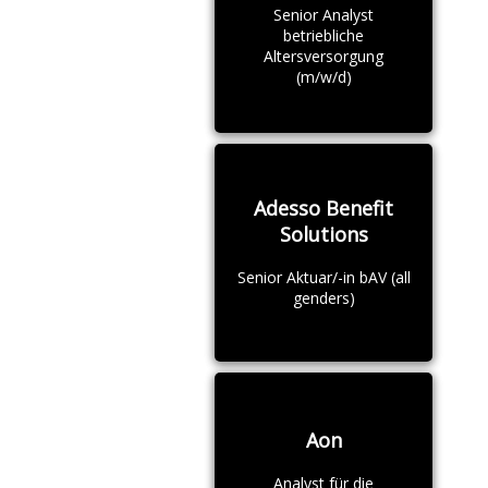
Senior Analyst
betriebliche
Altersversorgung
(m/w/d)
Adesso Benefit
Solutions
Senior Aktuar/-in bAV (all
genders)
Aon
Analyst für die