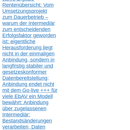
Rentenübersicht: Vom
Umsetzungsprojekt
zum Dauerbetrieb –
warum der Intermediär
zum entscheidenden
Erfolgsfaktor geworden
ist: eigentliche
Herausforderung liegt
nicht in der einmaligen
Anbindung, sondern in
langfristig stabile
r
und
gesetzeskonforme
r
Datenbereitstellung;
Anbindung endet nicht
mit dem Go-live
+++
für
viele EbAV ein Modell
bewährt: Anbindung
über zugelassenen
Intermediär:
Bestandsänderungen
verarbeite
n
, Daten