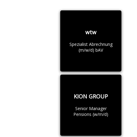
wtw
Spezialist Abrechnung
(m/w/d) bAV
KION GROUP
Senior Manager
Pensions (w/m/d)