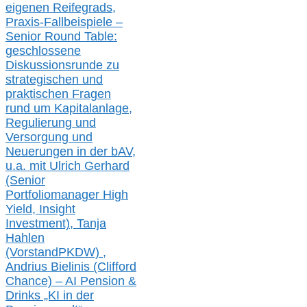
eigenen Reifegrads,
Praxis-
Fallbeispiele –
Senior Round Table:
geschlossene
Diskussionsrunde
zu
strategischen und
praktischen Fragen
rund um Kapitalanlage,
Regulierung und
Versorgung und
Neuerungen in der b
AV,
u.a. mit
Ulrich Gerhard
(Senior
Portfoliomanager High
Yield, Insight
Investment), Tanja
Hahlen
(Vorst
and
PKDW) ,
Andrius Bielinis (Clifford
Chance) – AI Pension &
Drinks „KI in der