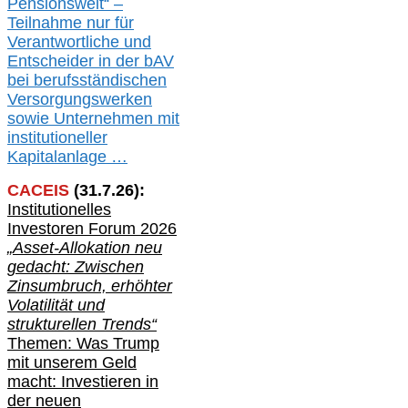
Pensionswelt“ –
Teilnahme nur für
Verantwortliche und
Entscheider in der bAV
bei berufsständischen
V
er
sorgungswerken
sowie Unternehmen mit
institutioneller
Kapitalanlage …
CACEIS
(
31
.
7
.2
6
):
Institutionelle
s
Investoren Forum 2026
„Asset-Allokation neu
gedacht: Zwischen
Zinsumbruch, erhöhter
Volatilität und
strukturellen Trends“
Themen: Was Trump
mit unserem Geld
macht: Investieren in
der neuen