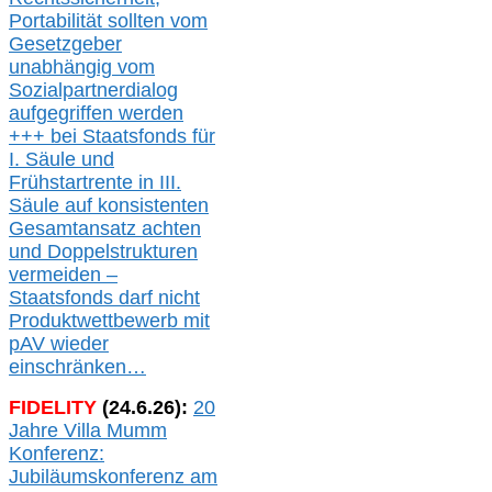
Portabilität sollten vom
Gesetzgeber
unabhängig vom
Sozialpartnerdialog
aufgegriffen werden
+++ bei
Staatsfonds für
I.
Säule
und
Frühstartrente in
III.
Säule auf konsistenten
Gesamtansatz achte
n
und Doppelstrukturen
verme
i
den –
Staatsfonds
darf nicht
Produktwettbewerb
mit
pAV
wieder
einschränken…
FIDELITY
(
24
.
6
.2
6
):
20
Jahre Villa Mumm
Konferenz:
Jubiläumskonferenz am