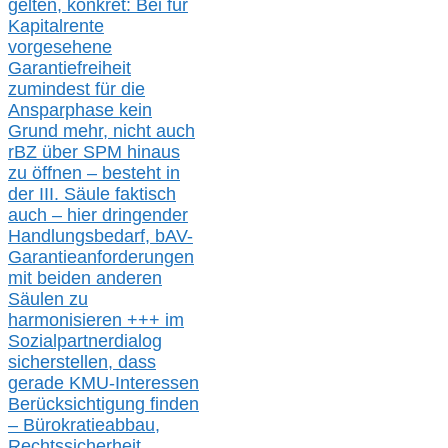
gelten, k
onkret:
Bei
für
Kapitalrente
vorgesehene
Garantiefreiheit
zumindest für die
Ansparphase
kein
Grund mehr
, nicht auch
r
BZ
über S
PM
hinaus
zu öffnen –
besteht in
der III.
Säule
faktisch
auch – hier
dringender
Handlungsbedarf,
bAV-
Garantieanforderungen
mit beiden anderen
Säulen zu
harmonisieren
+++ im
Sozialpartnerdialog
s
icher
stellen,
dass
gerade
KMU-
Interessen
Berücksichtigung finden
– Bürokratieabbau,
Rechtssicherheit,