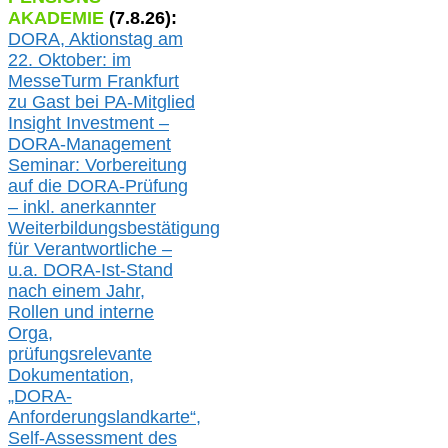
AKADEMIE
(
7
.
8
.26):
DORA, A
ktionstag am
22. Oktober:
im
MesseTurm Frankfurt
zu
Gast bei
PA-
Mitglied
Insight Investment –
DORA-Management
Seminar: Vorbereitung
auf die DORA-Prüfung
– inkl. anerkannter
Weiterbildungsbestätigung
für Verantwortliche –
u.a.
DORA-Ist-Stand
nach einem Jahr,
Rollen und interne
Orga,
prüfungsrelevante
Dokumentation,
„DORA-
Anforderungslandkarte“,
Self-Assessment des