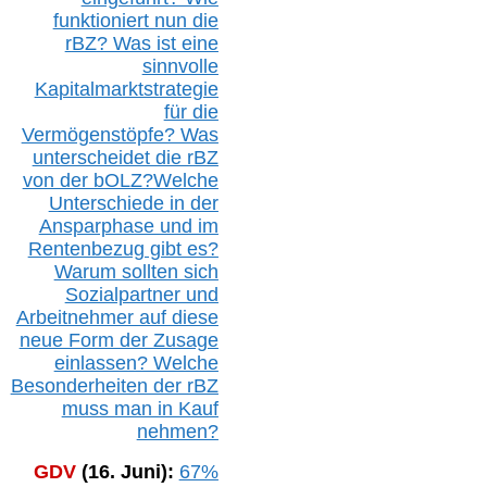
funktioniert nun die
r
BZ
? Was ist eine
sinnvolle
Kapitalmarktstrategie
für die
Vermögenstöpfe? Was
unterscheidet die r
BZ
von der b
OLZ
?
Welche
Unterschiede in der
Ansparphase
und im
Rentenbezug gibt es?
Warum sollten sich
Sozialpartner und
Arbeitnehmer auf diese
neue Form der Zusage
einlassen? Welche
Besonderheiten der rBZ
muss man in Kauf
nehmen?
GDV
(16. Juni):
67%