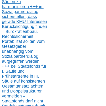
Säulen zu
harmonisieren
+++ im
Sozialpartnerdialog
s
icher
stellen,
dass
gerade
KMU-
Interessen
Berücksichtigung finden
– Bürokratieabbau,
Rechtssicherheit,
Portabilität sollten vom
Gesetzgeber
unabhängig vom
Sozialpartnerdialog
aufgegriffen werden
+++ bei
Staatsfonds für
I.
Säule
und
Frühstartrente in
III.
Säule auf konsistenten
Gesamtansatz achte
n
und Doppelstrukturen
verme
i
den –
Staatsfonds
darf nicht