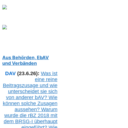
Aus Behörden, EbAV
und Verbänden
DAV
(23.6.26):
Was ist
eine reine
Beitragszusage und wie
unterscheidet sie sich
von anderer b
AV
? Wie
können solche Zusagen
aussehen? Warum
wurde die r
BZ
2018 mit
dem B
RSG-
I überhaupt
eingeführt? Wie