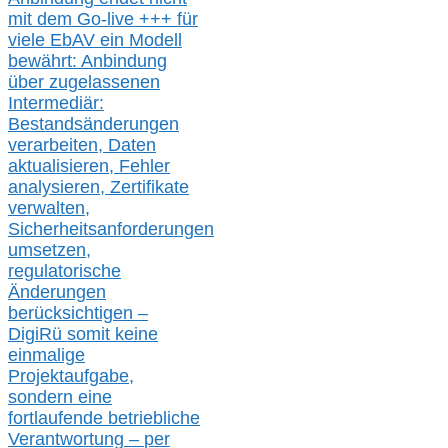
mit dem Go-live
+++
für
viele EbAV ein Modell
bewährt: Anbindung
über zugelassenen
Intermediär:
Bestandsänderungen
verarbeite
n
, Daten
aktualisier
en,
Fehler
analysier
en
, Zertifikate
verwalte
n
,
Sicherheitsanforderungen
umsetz
en,
regulatorische
Änderungen
berücksichtigen –
DigiRü somit keine
einmalige
Projektaufgabe,
sondern eine
fortlaufende betriebliche
Verantwortung –
per