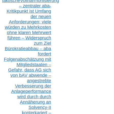
faktisch
e
Vollharmonisierung
–
z
entraler
aba-
Kritikpunkt ist Umfang
der neuen
Anforderungen;
vi
ele
würden zu Mehrkosten
ohne klare
n
Mehrwert
führen –
Widerspruch
zum Ziel
Bürokratieabbau – aba
fordert
Folgenabschätzung
mit
Mitgliedstaaten –
Gefahr, dass AG sich
von bAV abwende –
angestrebte
Verbesserung der
Anlageperformance
wird durch durch
Annäherung an
Solvency-II
konterkariert –