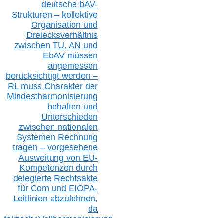
deutsche bAV-
Strukturen – kollektive
Organisation und
D
reiecksverhältnis
zwischen T
U, AN und
EbAV müssen
angemessen
berücksichtig
t werd
en –
RL muss
Charakter
d
er
Mindestharmonisierung
behalten
und
Unterschieden
zwischen nationalen
S
ystemen Rechnung
tragen – vorgesehene
Ausweitung von EU-
Kompetenzen durch
delegierte Rechtsakte
für Com
und EIOPA-
Leitlinien ab
zul
ehn
en,
da