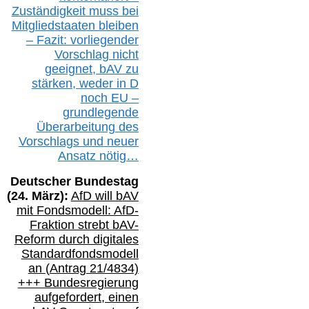
Zuständigkeit
muss bei
Mitgliedstaaten
bleiben
– Fazit:
vorliegende
r
Vorschlag nicht
geeignet,
bAV
zu
stärken, weder in D
noch EU –
g
rundlegende
Überarbeitung des
Vorschlags
und
neue
r
Ansatz
nötig…
Deutscher Bundestag
(
24
. März):
AfD will b
AV
mit Fondsmodell: AfD-
Fraktion strebt
bAV-
Reform durch digitales
Standardfondsmodell
an
(
Antrag 21/4834)
+++
Bundesregierung
aufgefordert, einen