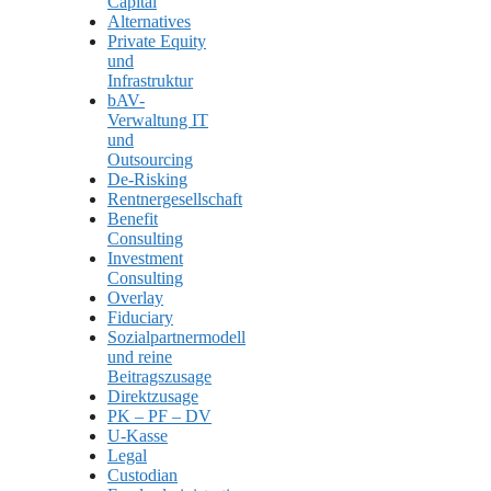
Capital
Alternatives
Private Equity
und
Infrastruktur
bAV-
Verwaltung IT
und
Outsourcing
De-Risking
Rentnergesellschaft
Benefit
Consulting
Investment
Consulting
Overlay
Fiduciary
Sozialpartnermodell
und reine
Beitragszusage
Direktzusage
PK – PF – DV
U-Kasse
Legal
Custodian