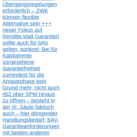
Übergangsregelungen
erforderlich –
ZWK
können
flexible
Alternative
sein
+++
neuer
Fokus auf
Rendite
statt
Garantien
sollte
auch für bAV
gelten, k
onkret:
Bei
für
Kapitalrente
vorgesehene
Garantiefreiheit
zumindest für die
Ansparphase
kein
Grund mehr
, nicht auch
r
BZ
über S
PM
hinaus
zu öffnen –
besteht in
der III.
Säule
faktisch
auch – hier
dringender
Handlungsbedarf,
bAV-
Garantieanforderungen
mit beiden anderen