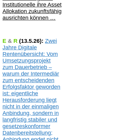
Institutionelle ihre Asset
Allokation zukunftsfähig
ausrichten können …
E
&
R
(
13.5.
26):
Zwei
Jahre Digitale
Rentenübersicht: Vom
Umsetzungsprojekt
zum Dauerbetrieb –
warum der Intermediär
zum entscheidenden
Erfolgsfaktor geworden
ist: eigentliche
Herausforderung liegt
nicht in der einmaligen
Anbindung, sondern in
langfristig stabile
r
und
gesetzeskonforme
r
Datenbereitstellung;
Anbindung endet nicht