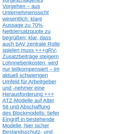
vorgeschlagenes
Vorgehen –
a
us
Unternehmenssicht
wesentlic
h
: klare
Aussage
zu
70%
Nettoersatzquote zu
begrüßen;
klar,
dass
auch b
AV zentrale Rolle
spielen muss
+++
gRV-
Zusatzb
eiträge steigern
Lohnnebenkosten,
wird
nur t
eilkompensiert – im
aktuell schwierigen
Umfeld für Arbeitgeber
und -nehmer eine
Herausforderung
+++
ATZ-M
odelle auf Alter
58 und Abschaffung
des Blockmodells: tiefer
Eingriff in bestehende
Modelle,
hier
siche
r
Bestandsschutz- und