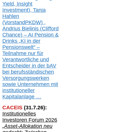
Yield, Insight
Investment), Tanja
Hahlen
(Vorst
and
PKDW) ,
Andrius Bielinis (Clifford
Chance) – AI Pension &
Drinks „KI in der
Pensionswelt“ –
Teilnahme nur für
Verantwortliche und
Entscheider in der bAV
bei berufsständischen
V
er
sorgungswerken
sowie Unternehmen mit
institutioneller
Kapitalanlage …
CACEIS
(
31
.
7
.2
6
):
Institutionelle
s
Investoren Forum 2026
„Asset-Allokation neu