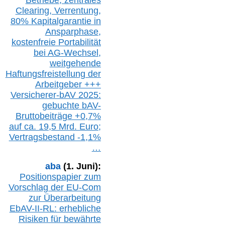
Clearing,
Verrentung,
80% Kapitalgarantie in
Ansparphase,
k
ostenfreie Portabilität
bei A
G-We
chsel,
w
eitgehende
Haftungsfreistellung der
Arbeitgeber +++
Versicherer-bAV
2025:
gebuchte
bAV-
Bruttobeiträge
+
0,7%
auf
ca.
19,5 M
rd.
Euro;
Vertragsbestand -1,1%
…
aba
(1. Juni):
Positionspapier zum
Vorschlag der EU-Com
zur Überarbeitung
EbAV-II-RL: erhebliche
Risiken für bewährte