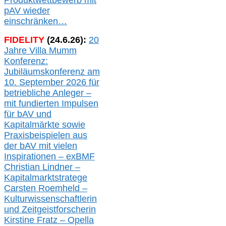
Produktwettbewerb
mit
pAV
wieder
einschränken…
FIDELITY
(
24
.
6
.2
6
):
20
Jahre Villa Mumm
Konferenz:
Jubiläumskonferenz am
10. September 2026 für
betriebliche Anleger –
mit fundierten Impulsen
für bAV und
Kapitalmärkte
sowie
Praxisbeispielen aus
der bAV
mit
vielen
Inspirationen –
exBMF
Christian Lindner –
Kapitalmarktstratege
Carsten Roemheld –
Kulturwissenschaftlerin
und Zeitgeistforscherin
Kirstine Fratz – Opella