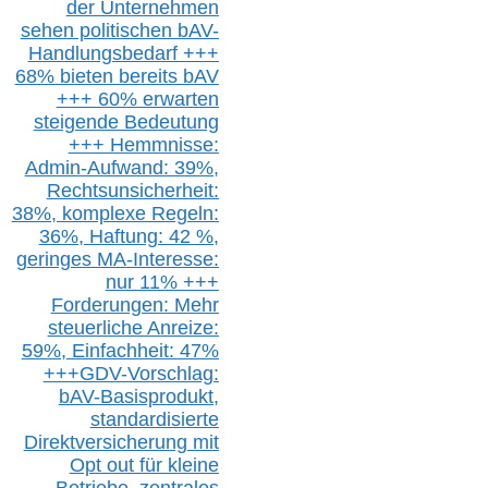
der Unternehmen
sehen politischen
bAV-
Handlungsbedarf
+++
68% bieten bereits bAV
+++ 60% erwarten
steigende
Bedeutung
+++ Hemmnisse:
Admin-A
ufwand: 39%,
Rechtsunsicherheit:
38%,
k
omplexe Regeln:
36%,
H
aftung: 42 %,
g
eringes M
A-I
nteresse:
nur 11% +++
Forderungen: Mehr
steuerliche Anreize:
59%, Einfach
heit:
47%
+++
GDV-Vorschlag:
bAV-Basisprodukt,
s
tandardisierte
Direktversicherung
mit
Opt out
für kleine
Betriebe,
z
entrale
s