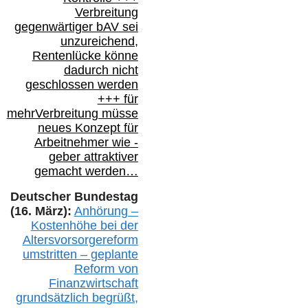
Verbreitung
gegenwärtiger bAV
sei
unzureichend,
Rentenlücke könne
dadurch nicht
geschlossen werden
+++ für
mehr
Verbreitung müsse
neues Konzept für
Arbeitnehmer
wie
-
geber attraktiver
gemacht werden…
Deutscher Bundestag
(16. März):
Anhörung –
Kostenhöhe bei der
Altersvorsorgereform
umstritten – geplante
Reform von
Finanzwirtschaft
grundsätzlich begrüßt,