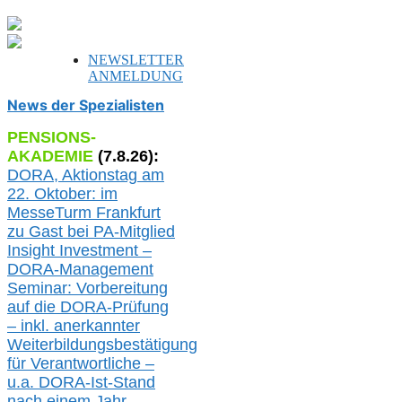
NEWSLETTER
ANMELDUNG
News der Spezialisten
PENSIONS-
AKADEMIE
(
7
.
8
.26):
DORA, A
ktionstag am
22. Oktober:
im
MesseTurm Frankfurt
zu
Gast bei
PA-
Mitglied
Insight Investment –
DORA-Management
Seminar: Vorbereitung
auf die DORA-Prüfung
– inkl. anerkannter
Weiterbildungsbestätigung
für Verantwortliche –
u.a.
DORA-Ist-Stand
nach einem Jahr,