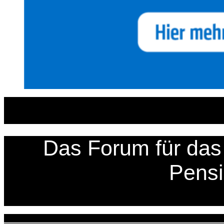
Zum
Inhalt
springen
Das Forum für das 
Pens