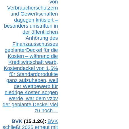
von
Verbraucherschützern
und Gewerkschaften
dagegen kritisiert –
besonders umstritten in
der öffentlichen
Anhörung des
Finanzausschusses
geplanterDeckel für die
Kosten – während die
Kreditwirtschaft warb,
Kostendeckel von 1,5%
für Standardprodukte
ganz aufzuheben, weil
der Wettbewerb für
niedrige Kosten sorgen
werde, war dem vzbv
der geplante Deckel viel
zu hoch…
BVK
(1
5
.
1
.2
6
):
BVK
schließt 2025 erneut mit