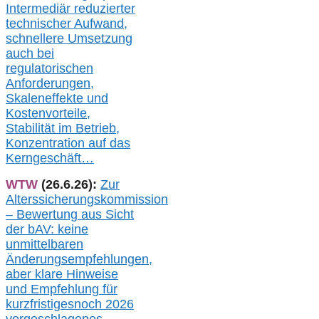
Intermediär redu
zierter
technischer Aufwand,
s
chnellere Umsetzung
auch
bei
regulatorischen
Anforderungen,
Skaleneffekte und
Kostenvorteile,
Stabilität im Betrieb,
Konzentration auf das
Kerngeschäft…
WTW
(26.6.26):
Zur
Alterssicherungskommission
– Bewertung aus Sicht
der bAV:
keine
u
nmittelbare
n
Änderungsempfehlungen,
aber klare Hinweise
und Empfehlung für
kurzfristig
es
noch 2026